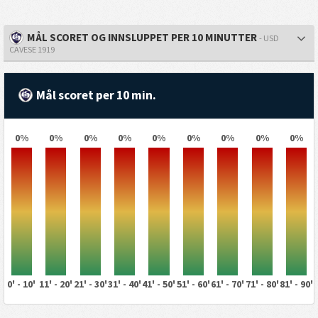
MÅL SCORET OG INNSLUPPET PER 10 MINUTTER
- USD
CAVESE 1919
Mål scoret per 10 min.
0%
0%
0%
0%
0%
0%
0%
0%
0%
0' - 10'
11' - 20'
21' - 30'
31' - 40'
41' - 50'
51' - 60'
61' - 70'
71' - 80'
81' - 90'