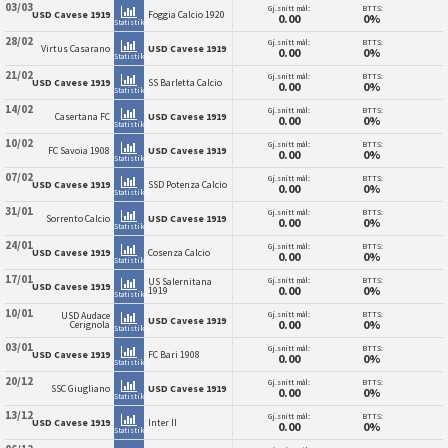
03/03
Gj.snitt mål:
BTTS:
USD Cavese 1919
Foggia Calcio 1920
0.00
0%
Statistikk
28/02
Gj.snitt mål:
BTTS:
Virtus Casarano
USD Cavese 1919
0.00
0%
Statistikk
21/02
Gj.snitt mål:
BTTS:
USD Cavese 1919
SS Barletta Calcio
0.00
0%
Statistikk
14/02
Gj.snitt mål:
BTTS:
Casertana FC
USD Cavese 1919
0.00
0%
Statistikk
10/02
Gj.snitt mål:
BTTS:
FC Savoia 1908
USD Cavese 1919
0.00
0%
Statistikk
07/02
Gj.snitt mål:
BTTS:
USD Cavese 1919
SSD Potenza Calcio
0.00
0%
Statistikk
31/01
Gj.snitt mål:
BTTS:
Sorrento Calcio
USD Cavese 1919
0.00
0%
Statistikk
24/01
Gj.snitt mål:
BTTS:
USD Cavese 1919
Cosenza Calcio
0.00
0%
Statistikk
17/01
Gj.snitt mål:
BTTS:
US Salernitana
USD Cavese 1919
0.00
0%
1919
Statistikk
10/01
Gj.snitt mål:
BTTS:
USD Audace
USD Cavese 1919
0.00
0%
Cerignola
Statistikk
03/01
Gj.snitt mål:
BTTS:
USD Cavese 1919
FC Bari 1908
0.00
0%
Statistikk
20/12
Gj.snitt mål:
BTTS:
SSC Giugliano
USD Cavese 1919
0.00
0%
Statistikk
13/12
Gj.snitt mål:
BTTS:
USD Cavese 1919
Inter II
0.00
0%
Statistikk