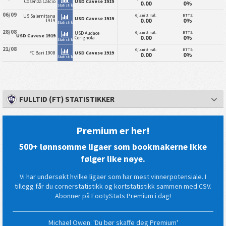
Cosenza Calcio
USD Cavese 1919
0.00
0%
Statistikk
06/09
Gj.snitt mål:
BTTS:
US Salernitana
USD Cavese 1919
0.00
0%
1919
Statistikk
28/08
Gj.snitt mål:
BTTS:
USD Audace
USD Cavese 1919
0.00
0%
Cerignola
Statistikk
21/08
Gj.snitt mål:
BTTS:
FC Bari 1908
USD Cavese 1919
0.00
0%
Statistikk
FULLTID (FT) STATISTIKKER
Premium er her!
500+ lønnsomme ligaer som bookmakerne ikke
følger like nøye.
Vi har undersøkt hvilke ligaer som har mest vinnerpotensiale. I
tillegg får du cornerstatistikk og kortstatistikk sammen med CSV.
Abonner på FootyStats Premium i dag!
Michael Owen: 'Du bør skaffe deg Premium'