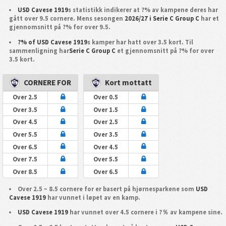
USD Cavese 1919
s statistikk indikerer at ?% av kampene deres har
gått over 9.5 cornere. Mens sesongen
2026/27 i Serie C Group C
har et
gjennomsnitt på ?% for over 9.5.
?% of USD Cavese 1919
s kamper har hatt over 3.5 kort. Til
sammenligning har
Serie C Group C
et gjennomsnitt på ?% for over
3.5 kort.
CORNERE FOR
Kort mottatt
Over 2.5
Over 0.5
Over 3.5
Over 1.5
Over 4.5
Over 2.5
Over 5.5
Over 3.5
Over 6.5
Over 4.5
Over 7.5
Over 5.5
Over 8.5
Over 6.5
Over 2.5 ~ 8.5 cornere for er basert på hjørnesparkene som
USD
Cavese 1919
har vunnet i løpet av en kamp.
USD Cavese 1919
har vunnet over 4.5 cornere i ?％ av kampene sine.