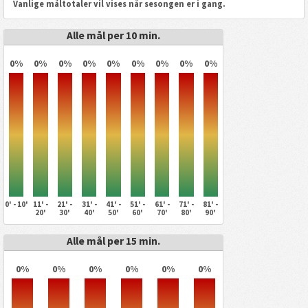
Vanlige måltotaler vil vises når sesongen er i gang.
Alle mål per 10 min.
0%
0%
0%
0%
0%
0%
0%
0%
0%
0' - 10'
11' -
21' -
31' -
41' -
51' -
61' -
71' -
81' -
20'
30'
40'
50'
60'
70'
80'
90'
Alle mål per 15 min.
0%
0%
0%
0%
0%
0%