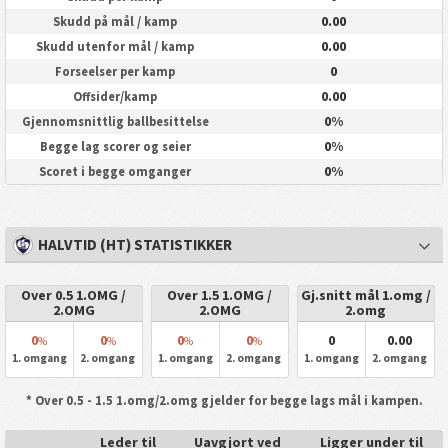
0.00
Skudd på mål / kamp
0.00
Skudd utenfor mål / kamp
0
Forseelser per kamp
0.00
Offsider/kamp
0%
Gjennomsnittlig ballbesittelse
0%
Begge lag scorer og seier
0%
Scoret i begge omganger
HALVTID (HT) STATISTIKKER
Over 0.5 1.OMG /
Over 1.5 1.OMG /
Gj.snitt mål 1.omg /
2.OMG
2.OMG
2.omg
0
0
0
0
0
0.00
%
%
%
%
1. omgang
2. omgang
1. omgang
2. omgang
1. omgang
2. omgang
* Over 0.5 - 1.5 1.omg/2.omg gjelder for begge lags mål i kampen.
Leder til
Uavgjort ved
Ligger under til