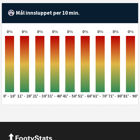
Mål innsluppet per 10 min.
0%
0%
0%
0%
0%
0%
0%
0%
0%
0' - 10'
11' - 20'
21' - 30'
31' - 40'
41' - 50'
51' - 60'
61' - 70'
71' - 80'
81' - 90'