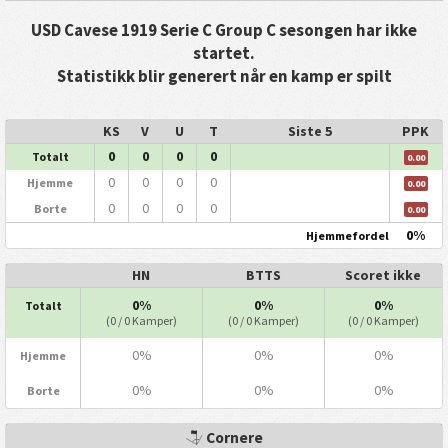
USD Cavese 1919 Serie C Group C sesongen har ikke
startet.
Statistikk blir generert når en kamp er spilt
KS
V
U
T
Siste 5
PPK
0
0
0
0
Totalt
0.00
0
0
0
0
Hjemme
0.00
0
0
0
0
Borte
0.00
0%
Hjemmefordel
HN
BTTS
Scoret ikke
0%
0%
0%
Totalt
(0 / 0 Kamper)
(0 / 0 Kamper)
(0 / 0 Kamper)
0%
0%
0%
Hjemme
0%
0%
0%
Borte
Cornere