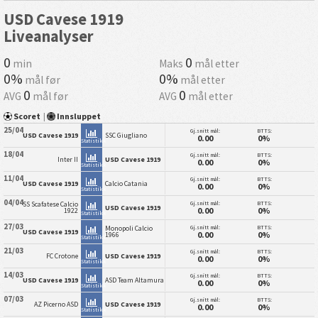
USD Cavese 1919
Liveanalyser
0
0
min
Maks
mål etter
0%
0%
mål før
mål etter
0
0
AVG
mål før
AVG
mål etter
Scoret
|
Innsluppet
25/04
Gj.snitt mål:
BTTS:
USD Cavese 1919
SSC Giugliano
0.00
0%
Statistikk
18/04
Gj.snitt mål:
BTTS:
Inter II
USD Cavese 1919
0.00
0%
Statistikk
11/04
Gj.snitt mål:
BTTS:
USD Cavese 1919
Calcio Catania
0.00
0%
Statistikk
04/04
Gj.snitt mål:
BTTS:
SS Scafatese Calcio
USD Cavese 1919
0.00
0%
1922
Statistikk
27/03
Gj.snitt mål:
BTTS:
Monopoli Calcio
USD Cavese 1919
0.00
0%
1966
Statistikk
21/03
Gj.snitt mål:
BTTS:
FC Crotone
USD Cavese 1919
0.00
0%
Statistikk
14/03
Gj.snitt mål:
BTTS:
USD Cavese 1919
ASD Team Altamura
0.00
0%
Statistikk
07/03
Gj.snitt mål:
BTTS:
AZ Picerno ASD
USD Cavese 1919
0.00
0%
Statistikk