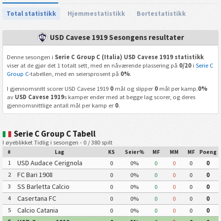
Total statistikk
Hjemmestatistikk
Bortestatistikk
USD Cavese 1919 Sesongens resultater
Denne sesongen i
Serie C Group C (Italia) USD Cavese 1919 statistikk
viser at de gjør det 1 totalt sett, med en nåværende plassering på
0/20
i
Serie C
Group C
-tabellen, med en seiersprosent på
0%
.
I gjennomsnitt scorer USD Cavese 1919
0
mål og slipper
0
mål per kamp.
0%
av
USD Cavese 1919
s kamper ender med at begge lag scorer, og deres
gjennomsnittlige antall mål per kamp er
0
.
Serie C Group C Tabell
I øyeblikket Tidlig i sesongen - 0 / 380 spilt
#
Lag
KS
Seier%
MF
MM
MF
Poeng
USD Audace Cerignola
1
0
0%
0
0
0
0
FC Bari 1908
2
0
0%
0
0
0
0
SS Barletta Calcio
3
0
0%
0
0
0
0
Casertana FC
4
0
0%
0
0
0
0
Calcio Catania
5
0
0%
0
0
0
0