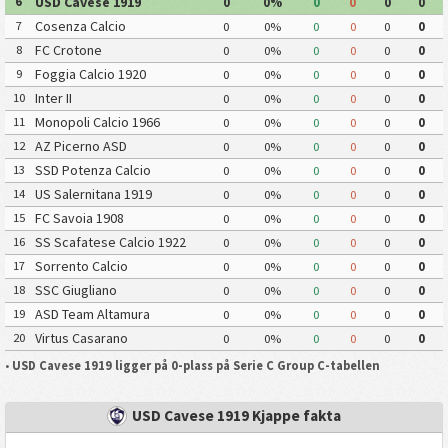
USD Cavese 1919
6
0
0%
0
0
0
0
Cosenza Calcio
7
0
0%
0
0
0
0
FC Crotone
8
0
0%
0
0
0
0
Foggia Calcio 1920
9
0
0%
0
0
0
0
Inter II
10
0
0%
0
0
0
0
Monopoli Calcio 1966
11
0
0%
0
0
0
0
AZ Picerno ASD
12
0
0%
0
0
0
0
SSD Potenza Calcio
13
0
0%
0
0
0
0
US Salernitana 1919
14
0
0%
0
0
0
0
FC Savoia 1908
15
0
0%
0
0
0
0
SS Scafatese Calcio 1922
16
0
0%
0
0
0
0
Sorrento Calcio
17
0
0%
0
0
0
0
SSC Giugliano
18
0
0%
0
0
0
0
ASD Team Altamura
19
0
0%
0
0
0
0
Virtus Casarano
20
0
0%
0
0
0
0
•
USD Cavese 1919 ligger på 0-plass på Serie C Group C-tabellen
USD Cavese 1919 Kjappe fakta