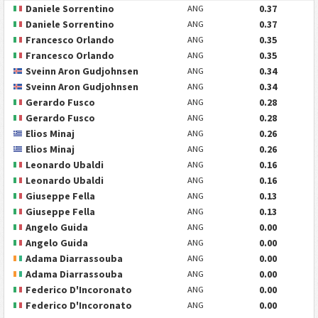
Daniele Sorrentino
0.37
ANG
Daniele Sorrentino
0.37
ANG
Francesco Orlando
0.35
ANG
Francesco Orlando
0.35
ANG
Sveinn Aron Gudjohnsen
0.34
ANG
Sveinn Aron Gudjohnsen
0.34
ANG
Gerardo Fusco
0.28
ANG
Gerardo Fusco
0.28
ANG
Elios Minaj
0.26
ANG
Elios Minaj
0.26
ANG
Leonardo Ubaldi
0.16
ANG
Leonardo Ubaldi
0.16
ANG
Giuseppe Fella
0.13
ANG
Giuseppe Fella
0.13
ANG
Angelo Guida
0.00
ANG
Angelo Guida
0.00
ANG
Adama Diarrassouba
0.00
ANG
Adama Diarrassouba
0.00
ANG
Federico D'Incoronato
0.00
ANG
Federico D'Incoronato
0.00
ANG