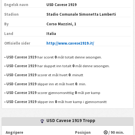
Engelsk navn
USD Cavese 1919
Stadion
Stadio Comunale Simonetta Lamberti
By
Corso Mazzini, 1
Land
Italia
Offisielle sider
http://www.cavese1919.it/
0
•
USD Cavese 1919
har scoret
mål totalt denne sesongen.
0
•
USD Cavese 1919
har sluppet inn totalt
mål denne sesongen.
0
•
USD Cavese 1919
scorer et mål hvert
. minutt
0
•
USD Cavese 1919
slipper inn et mål hvert
. min.
0
•
USD Cavese 1919
scorer gjennomsnittlig
mål per kamp
0
•
USD Cavese 1919
slipper inn
mål hver kamp i gjennomsnitt
USD Cavese 1919 Tropp
Angripere
Posisjon
/ 90 min.