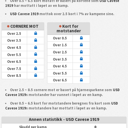
Over 0.5 ~ 6.5 kort motatt er basert på kortene som
USD Cavese
1919
har mottatt i løpet av en kamp.
USD Cavese 1919
mottok over 2.5 kort i ?% av kampene sine.
CORNERE MOT
Kort for
motstander
Over 2.5
Over 0.5
Over 3.5
Over 1.5
Over 4.5
Over 2.5
Over 5.5
Over 3.5
Over 6.5
Over 4.5
Over 7.5
Over 5.5
Over 8.5
Over 6.5
Over 2.5 ~ 8.5 cornere mot er basert på hjørnesparkene som
USD
Cavese 1919
s motstander har vunnet i løpet av en kamp.
Over 0.5 ~ 6.5 kort for motstandere beregnes fra kort som
USD
Cavese 1919
s motstandere har mottatt i løpet av en kamp.
Annen statistikk - USD Cavese 1919
0
Skudd per kamp