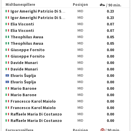
Midtbanespillere
Posisjon
/ 90 min.
Igor Amerighi Patrizio Di Siena
0.23
MID
Igor Amerighi Patrizio Di Siena
0.23
MID
Elia Visconti
0.07
MID
Elia Visconti
0.07
MID
Theophilus Awua
0.05
MID
Theophilus Awua
0.05
MID
Giuseppe Fornito
0.00
MID
Giuseppe Fornito
0.00
MID
Davide Munari
0.00
MID
Davide Munari
0.00
MID
Elvaris Šuplja
0.00
MID
Elvaris Šuplja
0.00
MID
Mario Barone
0.00
MID
Mario Barone
0.00
MID
Francesco Karol Maiolo
0.00
MID
Francesco Karol Maiolo
0.00
MID
Raffaele Maria Di Costanzo
0.00
MID
Raffaele Maria Di Costanzo
0.00
MID
Forsvarsspillere
Posisjon
/ 90 min.