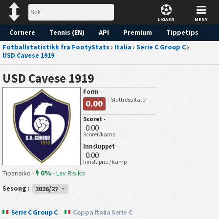
LIGAER
MENY
Cornere
Tennis (EN)
API
Premium
Tippetips
Fotballstatistikk fra FootyStats
›
Italia
›
Serie C Group C
›
USD Cavese 1919
USD Cavese 1919
Form
-
Sluttresultater
0.00
Scoret
-
0.00
Scoret/kamp
Innsluppet
-
0.00
Innslupne / kamp
0%
Tipsrisiko -
-
Lav Risiko
Sesong :
2026/27
Serie C Group C
Coppa Italia Serie C