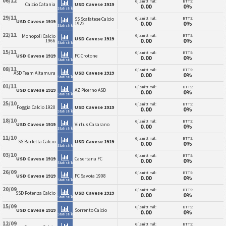
06/12
Gj.snitt mål:
BTTS:
Calcio Catania
USD Cavese 1919
0.00
0%
Statistikk
29/11
Gj.snitt mål:
BTTS:
SS Scafatese Calcio
USD Cavese 1919
0.00
0%
1922
Statistikk
22/11
Gj.snitt mål:
BTTS:
Monopoli Calcio
USD Cavese 1919
0.00
0%
1966
Statistikk
15/11
Gj.snitt mål:
BTTS:
USD Cavese 1919
FC Crotone
0.00
0%
Statistikk
08/11
Gj.snitt mål:
BTTS:
ASD Team Altamura
USD Cavese 1919
0.00
0%
Statistikk
01/11
Gj.snitt mål:
BTTS:
USD Cavese 1919
AZ Picerno ASD
0.00
0%
Statistikk
25/10
Gj.snitt mål:
BTTS:
Foggia Calcio 1920
USD Cavese 1919
0.00
0%
Statistikk
18/10
Gj.snitt mål:
BTTS:
USD Cavese 1919
Virtus Casarano
0.00
0%
Statistikk
11/10
Gj.snitt mål:
BTTS:
SS Barletta Calcio
USD Cavese 1919
0.00
0%
Statistikk
03/10
Gj.snitt mål:
BTTS:
USD Cavese 1919
Casertana FC
0.00
0%
Statistikk
26/09
Gj.snitt mål:
BTTS:
USD Cavese 1919
FC Savoia 1908
0.00
0%
Statistikk
20/09
Gj.snitt mål:
BTTS:
SSD Potenza Calcio
USD Cavese 1919
0.00
0%
Statistikk
15/09
Gj.snitt mål:
BTTS:
USD Cavese 1919
Sorrento Calcio
0.00
0%
Statistikk
12/09
Gj.snitt mål:
BTTS: