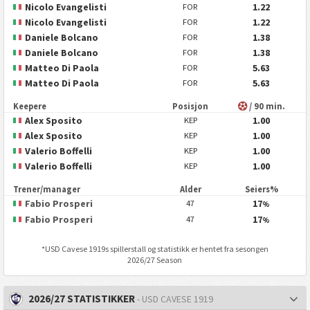
Nicolo Evangelisti
1.22
FOR
Nicolo Evangelisti
1.22
FOR
Daniele Bolcano
1.38
FOR
Daniele Bolcano
1.38
FOR
Matteo Di Paola
5.63
FOR
Matteo Di Paola
5.63
FOR
Keepere
Posisjon
/ 90 min.
Alex Sposito
1.00
KEP
Alex Sposito
1.00
KEP
Valerio Boffelli
1.00
KEP
Valerio Boffelli
1.00
KEP
Trener/manager
Alder
Seiers%
Fabio Prosperi
17
47
%
Fabio Prosperi
17
47
%
*
USD Cavese 1919
s spillerstall og statistikk er hentet fra sesongen
2026/27 Season
2026/27 STATISTIKKER
- USD CAVESE 1919