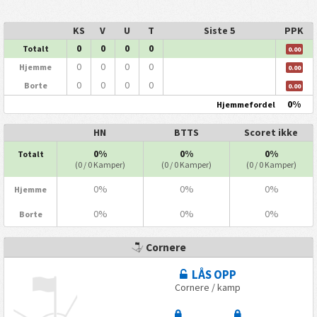
KS
V
U
T
Siste 5
PPK
0
0
0
0
Totalt
0.00
0
0
0
0
Hjemme
0.00
0
0
0
0
Borte
0.00
0%
Hjemmefordel
HN
BTTS
Scoret ikke
0%
0%
0%
Totalt
(0 / 0 Kamper)
(0 / 0 Kamper)
(0 / 0 Kamper)
0%
0%
0%
Hjemme
0%
0%
0%
Borte
Cornere
LÅS OPP
Cornere / kamp