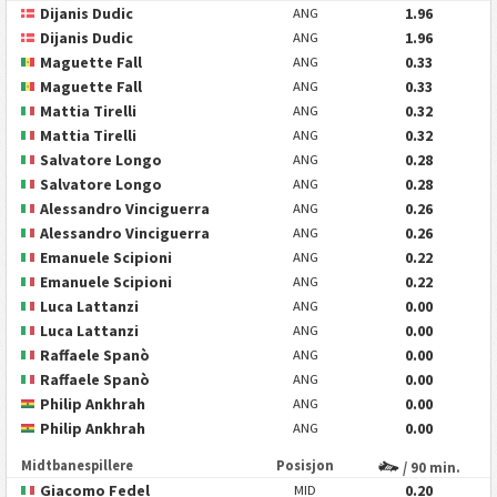
Dijanis Dudic
1.96
ANG
Dijanis Dudic
1.96
ANG
Maguette Fall
0.33
ANG
Maguette Fall
0.33
ANG
Mattia Tirelli
0.32
ANG
Mattia Tirelli
0.32
ANG
Salvatore Longo
0.28
ANG
Salvatore Longo
0.28
ANG
Alessandro Vinciguerra
0.26
ANG
Alessandro Vinciguerra
0.26
ANG
Emanuele Scipioni
0.22
ANG
Emanuele Scipioni
0.22
ANG
Luca Lattanzi
0.00
ANG
Luca Lattanzi
0.00
ANG
Raffaele Spanò
0.00
ANG
Raffaele Spanò
0.00
ANG
Philip Ankhrah
0.00
ANG
Philip Ankhrah
0.00
ANG
Midtbanespillere
Posisjon
/ 90 min.
Giacomo Fedel
0.20
MID