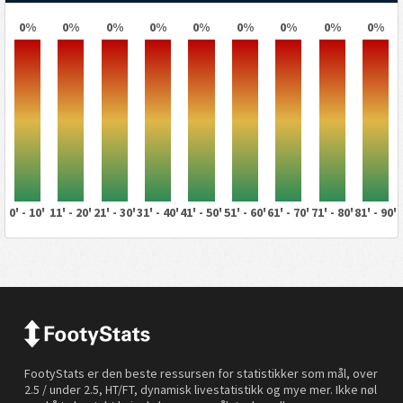
0%
0%
0%
0%
0%
0%
0%
0%
0%
0' - 10'
11' - 20'
21' - 30'
31' - 40'
41' - 50'
51' - 60'
61' - 70'
71' - 80'
81' - 90'
FootyStats er den beste ressursen for statistikker som mål, over
2.5 / under 2.5, HT/FT, dynamisk livestatistikk og mye mer. Ikke nøl