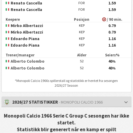
Renato Cascella
1.59
FOR
Renato Cascella
1.59
FOR
Keepere
Posisjon
/ 90 min.
Mirko Albertazzi
0.79
KEP
Mirko Albertazzi
0.79
KEP
Edoardo Piana
1.16
KEP
Edoardo Piana
1.16
KEP
Trener/manager
Alder
Seiers%
Alberto Colombo
40
52
%
Alberto Colombo
40
52
%
*
Monopoli Calcio 1966
s spillerstall og statistikk er hentet fra sesongen
2026/27 Season
2026/27 STATISTIKKER
- MONOPOLI CALCIO 1966
Monopoli Calcio 1966 Serie C Group C sesongen har ikke
startet.
Statistikk blir generert når en kamp er spilt