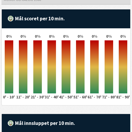
Mål scoret per 10 min.
0%
0%
0%
0%
0%
0%
0%
0%
0%
0' - 10'
11' - 20'
21' - 30'
31' - 40'
41' - 50'
51' - 60'
61' - 70'
71' - 80'
81' - 90'
Mål innsluppet per 10 min.