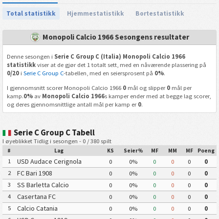
Total statistikk
Hjemmestatistikk
Bortestatistikk
Monopoli Calcio 1966 Sesongens resultater
Denne sesongen i
Serie C Group C (Italia) Monopoli Calcio 1966
statistikk
viser at de gjør det 1 totalt sett, med en nåværende plassering på
0/20
i
Serie C Group C
-tabellen, med en seiersprosent på
0%
.
I gjennomsnitt scorer Monopoli Calcio 1966
0
mål og slipper
0
mål per
kamp.
0%
av
Monopoli Calcio 1966
s kamper ender med at begge lag scorer,
og deres gjennomsnittlige antall mål per kamp er
0
.
Serie C Group C Tabell
I øyeblikket Tidlig i sesongen - 0 / 380 spilt
#
Lag
KS
Seier%
MF
MM
MF
Poeng
USD Audace Cerignola
1
0
0%
0
0
0
0
FC Bari 1908
2
0
0%
0
0
0
0
SS Barletta Calcio
3
0
0%
0
0
0
0
Casertana FC
4
0
0%
0
0
0
0
Calcio Catania
5
0
0%
0
0
0
0