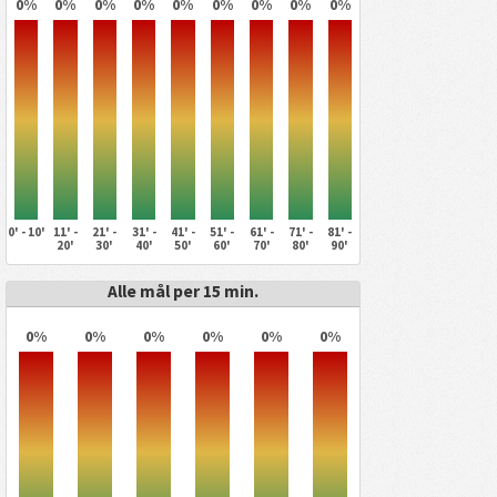
0%
0%
0%
0%
0%
0%
0%
0%
0%
0' - 10'
11' -
21' -
31' -
41' -
51' -
61' -
71' -
81' -
20'
30'
40'
50'
60'
70'
80'
90'
Alle mål per 15 min.
0%
0%
0%
0%
0%
0%