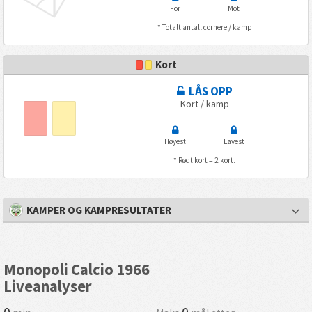
For
Mot
* Totalt antall cornere / kamp
Kort
LÅS OPP
Kort / kamp
Høyest
Lavest
* Rødt kort = 2 kort.
KAMPER OG KAMPRESULTATER
Monopoli Calcio 1966
Liveanalyser
0
0