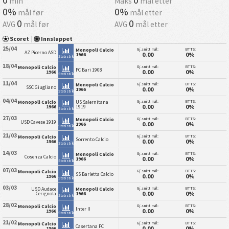
min
Maks
mål etter
0%
0%
mål før
mål etter
0
0
AVG
mål før
AVG
mål etter
Scoret
|
Innsluppet
25/04
Gj.snitt mål:
BTTS:
Monopoli Calcio
AZ Picerno ASD
0.00
0%
1966
Statistikk
18/04
Gj.snitt mål:
BTTS:
Monopoli Calcio
FC Bari 1908
0.00
0%
1966
Statistikk
11/04
Gj.snitt mål:
BTTS:
Monopoli Calcio
SSC Giugliano
0.00
0%
1966
Statistikk
04/04
Gj.snitt mål:
BTTS:
Monopoli Calcio
US Salernitana
0.00
0%
1966
1919
Statistikk
27/03
Gj.snitt mål:
BTTS:
Monopoli Calcio
USD Cavese 1919
0.00
0%
1966
Statistikk
21/03
Gj.snitt mål:
BTTS:
Monopoli Calcio
Sorrento Calcio
0.00
0%
1966
Statistikk
14/03
Gj.snitt mål:
BTTS:
Monopoli Calcio
Cosenza Calcio
0.00
0%
1966
Statistikk
07/03
Gj.snitt mål:
BTTS:
Monopoli Calcio
SS Barletta Calcio
0.00
0%
1966
Statistikk
03/03
Gj.snitt mål:
BTTS:
USD Audace
Monopoli Calcio
0.00
0%
Cerignola
1966
Statistikk
28/02
Gj.snitt mål:
BTTS:
Monopoli Calcio
Inter II
0.00
0%
1966
Statistikk
21/02
Gj.snitt mål:
BTTS:
Monopoli Calcio
Casertana FC
0.00
0%
1966