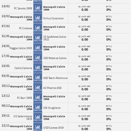
Statistikk
14/02
Gj.snitt mål:
BTTS:
Monopoli Calcio
FC Savoia 1908
0.00
0%
1966
Statistikk
10/02
Gj.snitt mål:
BTTS:
Monopoli Calcio
Virtus Casarano
0.00
0%
1966
Statistikk
07/02
Gj.snitt mål:
BTTS:
Monopoli Calcio
FC Crotone
0.00
0%
1966
Statistikk
31/01
Gj.snitt mål:
BTTS:
Monopoli Calcio
SS Scafatese Calcio
0.00
0%
1966
1922
Statistikk
24/01
Gj.snitt mål:
BTTS:
Monopoli Calcio
Foggia Calcio 1920
0.00
0%
1966
Statistikk
17/01
Gj.snitt mål:
BTTS:
Monopoli Calcio
SSD Potenza Calcio
0.00
0%
1966
Statistikk
10/01
Gj.snitt mål:
BTTS:
Monopoli Calcio
Calcio Catania
0.00
0%
1966
Statistikk
03/01
Gj.snitt mål:
BTTS:
Monopoli Calcio
ASD Team Altamura
0.00
0%
1966
Statistikk
20/12
Gj.snitt mål:
BTTS:
Monopoli Calcio
AZ Picerno ASD
0.00
0%
1966
Statistikk
13/12
Gj.snitt mål:
BTTS:
Monopoli Calcio
FC Bari 1908
0.00
0%
1966
Statistikk
06/12
Gj.snitt mål:
BTTS:
Monopoli Calcio
SSC Giugliano
0.00
0%
1966
Statistikk
29/11
Gj.snitt mål:
BTTS:
US Salernitana
Monopoli Calcio
0.00
0%
1919
1966
Statistikk
22/11
Gj.snitt mål:
BTTS:
Monopoli Calcio
USD Cavese 1919
0.00
0%
1966
Statistikk