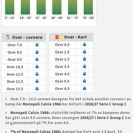
0' - 15'
16' - 30'
31' - 45'
46' - 60'
61' - 75'
76' - 90'
Over - Kort
Over - cornere
Over 0.5
Over 7.5
Over 1.5
Over 8.5
Over 2.5
Over 9.5
Over 3.5
Over 10.5
Over 4.5
Over 11.5
Over 5.5
Over 12.5
Over 6.5
Over 13.5
Over 7.5 ~ 13.5 cornere beregnes fra det totale antallet cornere i en
kamp der
Monopoli Calcio 1966
har deltatt i
2026/27 Serie C Group C
Monopoli Calcio 1966
s statistikk indikerer at ?% av kampene deres
har gått over 9.5 cornere. Mens sesongen
2026/27 i Serie C Group C
har
et gjennomsnitt på ?% for over 9.5.
?% of Monopoli Calcio 1966
s kamper har hatt over 3.5 kort. Til