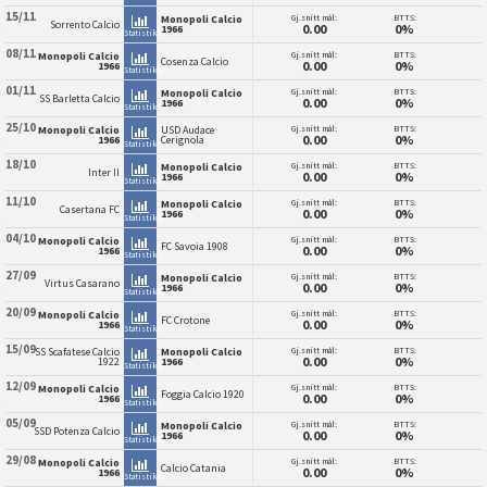
15/11
Gj.snitt mål:
BTTS:
Monopoli Calcio
Sorrento Calcio
0.00
0%
1966
Statistikk
08/11
Gj.snitt mål:
BTTS:
Monopoli Calcio
Cosenza Calcio
0.00
0%
1966
Statistikk
01/11
Gj.snitt mål:
BTTS:
Monopoli Calcio
SS Barletta Calcio
0.00
0%
1966
Statistikk
25/10
Gj.snitt mål:
BTTS:
Monopoli Calcio
USD Audace
0.00
0%
1966
Cerignola
Statistikk
18/10
Gj.snitt mål:
BTTS:
Monopoli Calcio
Inter II
0.00
0%
1966
Statistikk
11/10
Gj.snitt mål:
BTTS:
Monopoli Calcio
Casertana FC
0.00
0%
1966
Statistikk
04/10
Gj.snitt mål:
BTTS:
Monopoli Calcio
FC Savoia 1908
0.00
0%
1966
Statistikk
27/09
Gj.snitt mål:
BTTS:
Monopoli Calcio
Virtus Casarano
0.00
0%
1966
Statistikk
20/09
Gj.snitt mål:
BTTS:
Monopoli Calcio
FC Crotone
0.00
0%
1966
Statistikk
15/09
Gj.snitt mål:
BTTS:
SS Scafatese Calcio
Monopoli Calcio
0.00
0%
1922
1966
Statistikk
12/09
Gj.snitt mål:
BTTS:
Monopoli Calcio
Foggia Calcio 1920
0.00
0%
1966
Statistikk
05/09
Gj.snitt mål:
BTTS:
Monopoli Calcio
SSD Potenza Calcio
0.00
0%
1966
Statistikk
29/08
Gj.snitt mål:
BTTS:
Monopoli Calcio
Calcio Catania
0.00
0%
1966
Statistikk