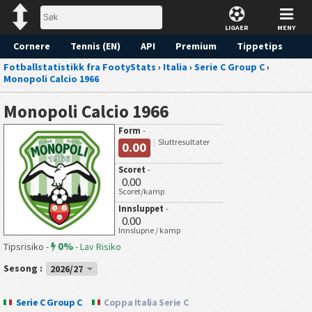
LIGAER
MENY
Cornere
Tennis (EN)
API
Premium
Tippetips
Fotballstatistikk fra FootyStats
›
Italia
›
Serie C Group C
›
Monopoli Calcio 1966
Monopoli Calcio 1966
Form
-
Sluttresultater
0.00
Scoret
-
0.00
Scoret/kamp
Innsluppet
-
0.00
Innslupne / kamp
0%
Tipsrisiko -
-
Lav Risiko
Sesong :
2026/27
Serie C Group C
Coppa Italia Serie C