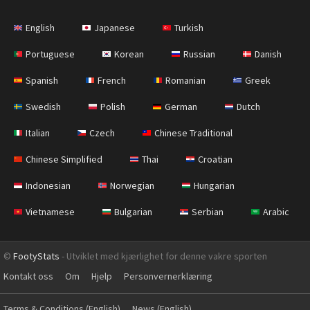
English
Japanese
Turkish
Portuguese
Korean
Russian
Danish
Spanish
French
Romanian
Greek
Swedish
Polish
German
Dutch
Italian
Czech
Chinese Traditional
Chinese Simplified
Thai
Croatian
Indonesian
Norwegian
Hungarian
Vietnamese
Bulgarian
Serbian
Arabic
©
FootyStats
- Utviklet med kjærlighet for denne vakre sporten
Kontakt oss
Om
Hjelp
Personvernerklæring
Terms & Conditions (English)
News (English)