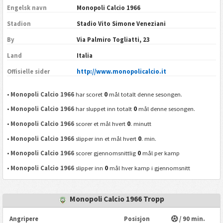
Engelsk navn
Monopoli Calcio 1966
Stadion
Stadio Vito Simone Veneziani
By
Via Palmiro Togliatti, 23
Land
Italia
Offisielle sider
http://www.monopolicalcio.it
0
•
Monopoli Calcio 1966
har scoret
mål totalt denne sesongen.
0
•
Monopoli Calcio 1966
har sluppet inn totalt
mål denne sesongen.
0
•
Monopoli Calcio 1966
scorer et mål hvert
. minutt
0
•
Monopoli Calcio 1966
slipper inn et mål hvert
. min.
0
•
Monopoli Calcio 1966
scorer gjennomsnittlig
mål per kamp
0
•
Monopoli Calcio 1966
slipper inn
mål hver kamp i gjennomsnitt
Monopoli Calcio 1966 Tropp
Angripere
Posisjon
/ 90 min.