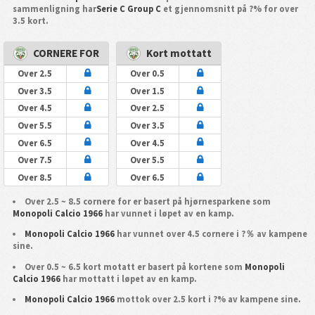
sammenligning har
Serie C Group C
et gjennomsnitt på ?% for over
3.5 kort.
CORNERE FOR
Kort mottatt
Over 2.5
Over 0.5
Over 3.5
Over 1.5
Over 4.5
Over 2.5
Over 5.5
Over 3.5
Over 6.5
Over 4.5
Over 7.5
Over 5.5
Over 8.5
Over 6.5
Over 2.5 ~ 8.5 cornere for er basert på hjørnesparkene som
Monopoli Calcio 1966
har vunnet i løpet av en kamp.
Monopoli Calcio 1966
har vunnet over 4.5 cornere i ?％ av kampene
sine.
Over 0.5 ~ 6.5 kort motatt er basert på kortene som
Monopoli
Calcio 1966
har mottatt i løpet av en kamp.
Monopoli Calcio 1966
mottok over 2.5 kort i ?% av kampene sine.