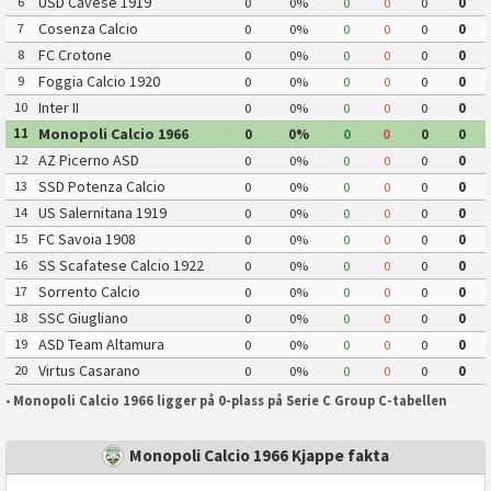
USD Cavese 1919
6
0
0%
0
0
0
0
Cosenza Calcio
7
0
0%
0
0
0
0
FC Crotone
8
0
0%
0
0
0
0
Foggia Calcio 1920
9
0
0%
0
0
0
0
Inter II
10
0
0%
0
0
0
0
Monopoli Calcio 1966
11
0
0%
0
0
0
0
AZ Picerno ASD
12
0
0%
0
0
0
0
SSD Potenza Calcio
13
0
0%
0
0
0
0
US Salernitana 1919
14
0
0%
0
0
0
0
FC Savoia 1908
15
0
0%
0
0
0
0
SS Scafatese Calcio 1922
16
0
0%
0
0
0
0
Sorrento Calcio
17
0
0%
0
0
0
0
SSC Giugliano
18
0
0%
0
0
0
0
ASD Team Altamura
19
0
0%
0
0
0
0
Virtus Casarano
20
0
0%
0
0
0
0
•
Monopoli Calcio 1966 ligger på 0-plass på Serie C Group C-tabellen
Monopoli Calcio 1966 Kjappe fakta