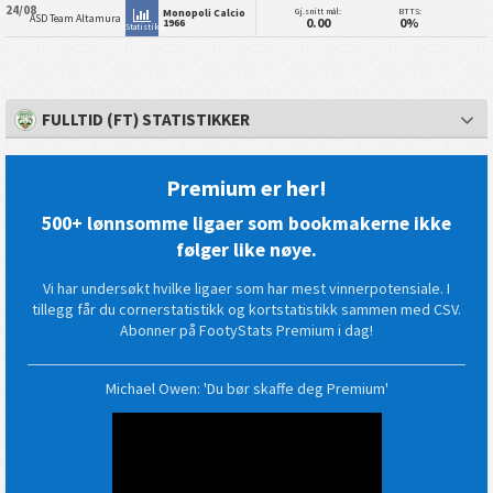
24/08
Gj.snitt mål:
BTTS:
Monopoli Calcio
ASD Team Altamura
0.00
0%
1966
Statistikk
FULLTID (FT) STATISTIKKER
Premium er her!
500+ lønnsomme ligaer som bookmakerne ikke
følger like nøye.
Vi har undersøkt hvilke ligaer som har mest vinnerpotensiale. I
tillegg får du cornerstatistikk og kortstatistikk sammen med CSV.
Abonner på FootyStats Premium i dag!
Michael Owen: 'Du bør skaffe deg Premium'