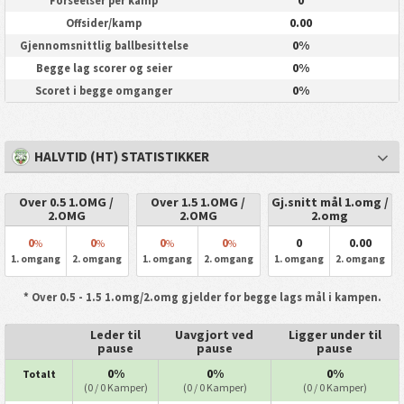
Forseelser per kamp
0.00
Offsider/kamp
0%
Gjennomsnittlig ballbesittelse
0%
Begge lag scorer og seier
0%
Scoret i begge omganger
HALVTID (HT) STATISTIKKER
Over 0.5 1.OMG /
Over 1.5 1.OMG /
Gj.snitt mål 1.omg /
2.OMG
2.OMG
2.omg
0
0
0
0
0
0.00
%
%
%
%
1. omgang
2. omgang
1. omgang
2. omgang
1. omgang
2. omgang
* Over 0.5 - 1.5 1.omg/2.omg gjelder for begge lags mål i kampen.
Leder til
Uavgjort ved
Ligger under til
pause
pause
pause
0%
0%
0%
Totalt
(0 / 0 Kamper)
(0 / 0 Kamper)
(0 / 0 Kamper)