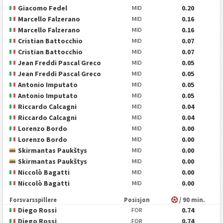
Giacomo Fedel
0.20
MID
Marcello Falzerano
0.16
MID
Marcello Falzerano
0.16
MID
Cristian Battocchio
0.07
MID
Cristian Battocchio
0.07
MID
Jean Freddi Pascal Greco
0.05
MID
Jean Freddi Pascal Greco
0.05
MID
Antonio Imputato
0.05
MID
Antonio Imputato
0.05
MID
Riccardo Calcagni
0.04
MID
Riccardo Calcagni
0.04
MID
Lorenzo Bordo
0.00
MID
Lorenzo Bordo
0.00
MID
Skirmantas Paukštys
0.00
MID
Skirmantas Paukštys
0.00
MID
Niccolò Bagatti
0.00
MID
Niccolò Bagatti
0.00
MID
Forsvarsspillere
Posisjon
/ 90 min.
Diego Rossi
0.74
FOR
Diego Rossi
0.74
FOR