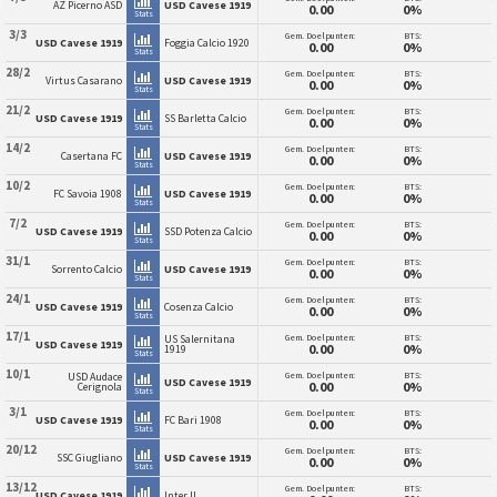
AZ Picerno ASD
USD Cavese 1919
0.00
0%
Stats
3/3
Gem. Doelpunten:
BTS:
USD Cavese 1919
Foggia Calcio 1920
0.00
0%
Stats
28/2
Gem. Doelpunten:
BTS:
Virtus Casarano
USD Cavese 1919
0.00
0%
Stats
21/2
Gem. Doelpunten:
BTS:
USD Cavese 1919
SS Barletta Calcio
0.00
0%
Stats
14/2
Gem. Doelpunten:
BTS:
Casertana FC
USD Cavese 1919
0.00
0%
Stats
10/2
Gem. Doelpunten:
BTS:
FC Savoia 1908
USD Cavese 1919
0.00
0%
Stats
7/2
Gem. Doelpunten:
BTS:
USD Cavese 1919
SSD Potenza Calcio
0.00
0%
Stats
31/1
Gem. Doelpunten:
BTS:
Sorrento Calcio
USD Cavese 1919
0.00
0%
Stats
24/1
Gem. Doelpunten:
BTS:
USD Cavese 1919
Cosenza Calcio
0.00
0%
Stats
17/1
Gem. Doelpunten:
BTS:
US Salernitana
USD Cavese 1919
0.00
0%
1919
Stats
10/1
Gem. Doelpunten:
BTS:
USD Audace
USD Cavese 1919
0.00
0%
Cerignola
Stats
3/1
Gem. Doelpunten:
BTS:
USD Cavese 1919
FC Bari 1908
0.00
0%
Stats
20/12
Gem. Doelpunten:
BTS:
SSC Giugliano
USD Cavese 1919
0.00
0%
Stats
13/12
Gem. Doelpunten:
BTS:
USD Cavese 1919
Inter II