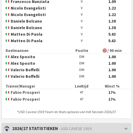
Francesco Nunziata
1.09
V
Nicolo Evangelisti
1.22
V
Nicolo Evangelisti
1.22
V
Daniele Bolcano
1.38
V
Daniele Bolcano
1.38
V
Matteo Di Paola
5.63
V
Matteo Di Paola
5.63
V
Doelmannen
Positie
/ 90 min
Alex Sposito
1.00
DM
Alex Sposito
1.00
DM
Valerio Boffelli
1.00
DM
Valerio Boffelli
1.00
DM
Trainer/Manager
Leeftijd
Winst %
Fabio Prosperi
17
47
%
Fabio Prosperi
17
47
%
*
USD Cavese 1919
Team en Stats op basis van het Seizoen 2026/27
2026/27 STATISTIEKEN
- USD CAVESE 1919