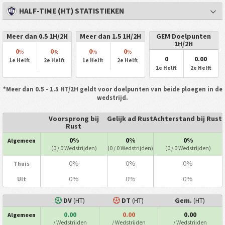
HALF-TIME (HT) STATISTIEKEN
Meer dan 0.5 1H/2H
Meer dan 1.5 1H/2H
GEM Doelpunten
1H/2H
0
0
0
0
%
%
%
%
0
0.00
1e Helft
2e Helft
1e Helft
2e Helft
1e Helft
2e Helft
*Meer dan 0.5 - 1.5 HT/2H geldt voor doelpunten van beide ploegen in de
wedstrijd.
Voorsprong bij
Gelijk ad Rust
Achterstand bij Rust
Rust
0%
0%
0%
Algemeen
(0 / 0 Wedstrijden)
(0 / 0 Wedstrijden)
(0 / 0 Wedstrijden)
0%
0%
0%
Thuis
0%
0%
0%
Uit
DV
(HT)
DT
(HT)
Gem.
(HT)
0.00
0.00
0.00
Algemeen
/ Wedstrijden
/ Wedstrijden
/ Wedstrijden