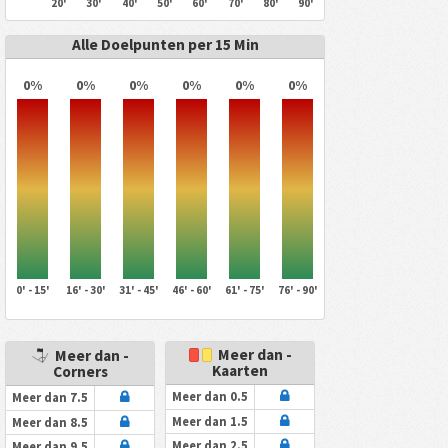
20'
30'
40'
50'
60'
70'
80'
90'
Alle Doelpunten per 15 Min
0%
0%
0%
0%
0%
0%
0' - 15'
16' - 30'
31' - 45'
46' - 60'
61' - 75'
76' - 90'
Meer dan -
Meer dan -
Kaarten
Corners
Meer dan 0.5
Meer dan 7.5
Meer dan 1.5
Meer dan 8.5
Meer dan 2.5
Meer dan 9.5