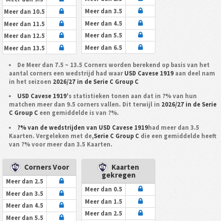
Meer dan 3.5
Meer dan 10.5
Meer dan 4.5
Meer dan 11.5
Meer dan 5.5
Meer dan 12.5
Meer dan 6.5
Meer dan 13.5
De Meer dan 7.5 ~ 13.5 Corners worden berekend op basis van het
aantal corners een wedstrijd had waar
USD Cavese 1919
aan deel nam
in het seizoen
2026/27 in de Serie C Group C
USD Cavese 1919
's statistieken tonen aan dat in ?% van hun
matchen meer dan 9.5 corners vallen. Dit terwijl in
2026/27 in de Serie
C Group C
een gemiddelde is van ?%.
?% van de wedstrijden van USD Cavese 1919
had meer dan 3.5
Kaarten. Vergeleken met de,
Serie C Group C
die een gemiddelde heeft
van ?% voor meer dan 3.5 Kaarten.
Corners Voor
Kaarten
gekregen
Meer dan 2.5
Meer dan 0.5
Meer dan 3.5
Meer dan 1.5
Meer dan 4.5
Meer dan 2.5
Meer dan 5.5