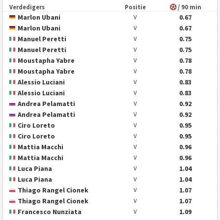
Verdedigers
Positie
/ 90 min
Marlon Ubani
0.67
V
Marlon Ubani
0.67
V
Manuel Peretti
0.75
V
Manuel Peretti
0.75
V
Moustapha Yabre
0.78
V
Moustapha Yabre
0.78
V
Alessio Luciani
0.83
V
Alessio Luciani
0.83
V
Andrea Pelamatti
0.92
V
Andrea Pelamatti
0.92
V
Ciro Loreto
0.95
V
Ciro Loreto
0.95
V
Mattia Macchi
0.96
V
Mattia Macchi
0.96
V
Luca Piana
1.04
V
Luca Piana
1.04
V
Thiago Rangel Cionek
1.07
V
Thiago Rangel Cionek
1.07
V
Francesco Nunziata
1.09
V