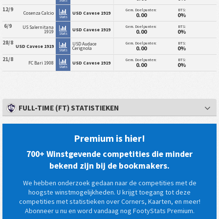
12/9
Gem. Doelpunten:
BTS:
Cosenza Calcio
USD Cavese 1919
0.00
0%
Stats
6/9
Gem. Doelpunten:
BTS:
US Salernitana
USD Cavese 1919
0.00
0%
1919
Stats
28/8
Gem. Doelpunten:
BTS:
USD Audace
USD Cavese 1919
0.00
0%
Cerignola
Stats
21/8
Gem. Doelpunten:
BTS:
FC Bari 1908
USD Cavese 1919
0.00
0%
Stats
FULL-TIME (FT) STATISTIEKEN
Premium is hier!
700+ Winstgevende competities die minder
bekend zijn bij de bookmakers.
We hebben onderzoek gedaan naar de competities met de
hoogste winstmogelijkheden. U krijgt toegang tot deze
competities met statistieken over Corners, Kaarten, en meer!
Abonneer u nu en word vandaag nog FootyStats Premium.