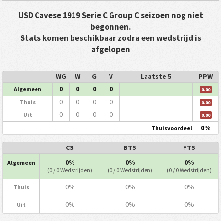
USD Cavese 1919 Serie C Group C seizoen nog niet
begonnen.
Stats komen beschikbaar zodra een wedstrijd is
afgelopen
WG
W
G
V
Laatste 5
PPW
0
0
0
0
Algemeen
0.00
0
0
0
0
Thuis
0.00
0
0
0
0
Uit
0.00
0%
Thuisvoordeel
CS
BTS
FTS
0%
0%
0%
Algemeen
(0 / 0 Wedstrijden)
(0 / 0 Wedstrijden)
(0 / 0 Wedstrijden)
0%
0%
0%
Thuis
0%
0%
0%
Uit