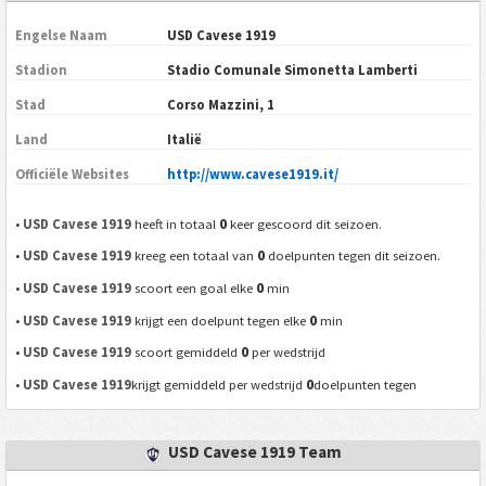
Engelse Naam
USD Cavese 1919
Stadion
Stadio Comunale Simonetta Lamberti
Stad
Corso Mazzini, 1
Land
Italië
Officiële Websites
http://www.cavese1919.it/
0
•
USD Cavese 1919
heeft in totaal
keer gescoord dit seizoen.
0
•
USD Cavese 1919
kreeg een totaal van
doelpunten tegen dit seizoen.
0
•
USD Cavese 1919
scoort een goal elke
min
0
•
USD Cavese 1919
krijgt een doelpunt tegen elke
min
0
•
USD Cavese 1919
scoort gemiddeld
per wedstrijd
0
•
USD Cavese 1919
krijgt gemiddeld per wedstrijd
doelpunten tegen
USD Cavese 1919 Team