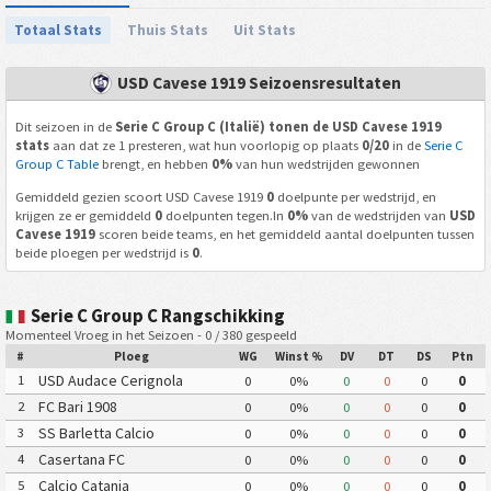
Totaal Stats
Thuis Stats
Uit Stats
USD Cavese 1919 Seizoensresultaten
Dit seizoen in de
Serie C Group C (Italië) tonen de USD Cavese 1919
stats
aan dat ze 1 presteren, wat hun voorlopig op plaats
0/20
in de
Serie C
Group C Table
brengt, en hebben
0%
van hun wedstrijden gewonnen
Gemiddeld gezien scoort USD Cavese 1919
0
doelpunte per wedstrijd, en
krijgen ze er gemiddeld
0
doelpunten tegen.In
0%
van de wedstrijden van
USD
Cavese 1919
scoren beide teams, en het gemiddeld aantal doelpunten tussen
beide ploegen per wedstrijd is
0
.
Serie C Group C Rangschikking
Momenteel Vroeg in het Seizoen - 0 / 380 gespeeld
#
Ploeg
WG
Winst %
DV
DT
DS
Ptn
USD Audace Cerignola
1
0
0%
0
0
0
0
FC Bari 1908
2
0
0%
0
0
0
0
SS Barletta Calcio
3
0
0%
0
0
0
0
Casertana FC
4
0
0%
0
0
0
0
Calcio Catania
5
0
0%
0
0
0
0