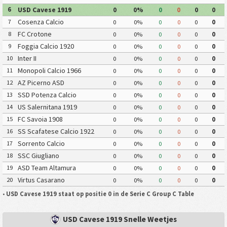
USD Cavese 1919
6
0
0%
0
0
0
0
Cosenza Calcio
7
0
0%
0
0
0
0
FC Crotone
8
0
0%
0
0
0
0
Foggia Calcio 1920
9
0
0%
0
0
0
0
Inter II
10
0
0%
0
0
0
0
Monopoli Calcio 1966
11
0
0%
0
0
0
0
AZ Picerno ASD
12
0
0%
0
0
0
0
SSD Potenza Calcio
13
0
0%
0
0
0
0
US Salernitana 1919
14
0
0%
0
0
0
0
FC Savoia 1908
15
0
0%
0
0
0
0
SS Scafatese Calcio 1922
16
0
0%
0
0
0
0
Sorrento Calcio
17
0
0%
0
0
0
0
SSC Giugliano
18
0
0%
0
0
0
0
ASD Team Altamura
19
0
0%
0
0
0
0
Virtus Casarano
20
0
0%
0
0
0
0
•
USD Cavese 1919 staat op positie 0 in de Serie C Group C Table
USD Cavese 1919 Snelle Weetjes