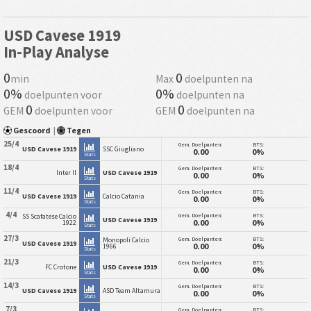
USD Cavese 1919
In-Play Analyse
0
0
min
Max
doelpunten na
0%
0%
doelpunten voor
doelpunten na
0
0
GEM
doelpunten voor
GEM
doelpunten na
Gescoord
|
Tegen
25/4
Gem. Doelpunten:
BTS:
USD Cavese 1919
SSC Giugliano
0.00
0%
Stats
18/4
Gem. Doelpunten:
BTS:
Inter II
USD Cavese 1919
0.00
0%
Stats
11/4
Gem. Doelpunten:
BTS:
USD Cavese 1919
Calcio Catania
0.00
0%
Stats
4/4
Gem. Doelpunten:
BTS:
SS Scafatese Calcio
USD Cavese 1919
0.00
0%
1922
Stats
27/3
Gem. Doelpunten:
BTS:
Monopoli Calcio
USD Cavese 1919
0.00
0%
1966
Stats
21/3
Gem. Doelpunten:
BTS:
FC Crotone
USD Cavese 1919
0.00
0%
Stats
14/3
Gem. Doelpunten:
BTS:
USD Cavese 1919
ASD Team Altamura
0.00
0%
Stats
7/3
Gem. Doelpunten:
BTS: