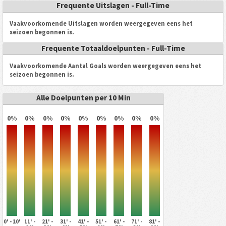
Frequente Uitslagen - Full-Time
Vaakvoorkomende Uitslagen worden weergegeven eens het
seizoen begonnen is.
Frequente Totaaldoelpunten - Full-Time
Vaakvoorkomende Aantal Goals worden weergegeven eens het
seizoen begonnen is.
Alle Doelpunten per 10 Min
0%
0%
0%
0%
0%
0%
0%
0%
0%
0' - 10'
11' -
21' -
31' -
41' -
51' -
61' -
71' -
81' -