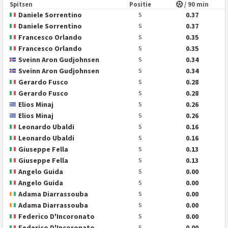
Spitsen
Positie
/ 90 min
Daniele Sorrentino
0.37
S
Daniele Sorrentino
0.37
S
Francesco Orlando
0.35
S
Francesco Orlando
0.35
S
Sveinn Aron Gudjohnsen
0.34
S
Sveinn Aron Gudjohnsen
0.34
S
Gerardo Fusco
0.28
S
Gerardo Fusco
0.28
S
Elios Minaj
0.26
S
Elios Minaj
0.26
S
Leonardo Ubaldi
0.16
S
Leonardo Ubaldi
0.16
S
Giuseppe Fella
0.13
S
Giuseppe Fella
0.13
S
Angelo Guida
0.00
S
Angelo Guida
0.00
S
Adama Diarrassouba
0.00
S
Adama Diarrassouba
0.00
S
Federico D'Incoronato
0.00
S
Federico D'Incoronato
0.00
S