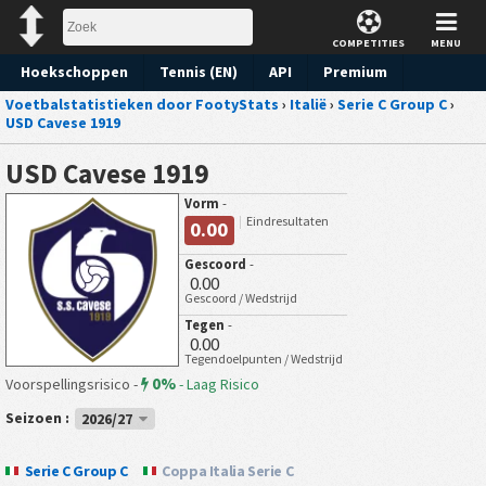
COMPETITIES
MENU
Hoekschoppen
Tennis (EN)
API
Premium
Voetbalstatistieken door FootyStats
›
Italië
›
Serie C Group C
›
Voorspelling
USD Cavese 1919
USD Cavese 1919
Vorm
-
Eindresultaten
0.00
Gescoord
-
0.00
Gescoord / Wedstrijd
Tegen
-
0.00
Tegendoelpunten / Wedstrijd
0%
Voorspellingsrisico -
-
Laag Risico
Seizoen :
2026/27
Serie C Group C
Coppa Italia Serie C