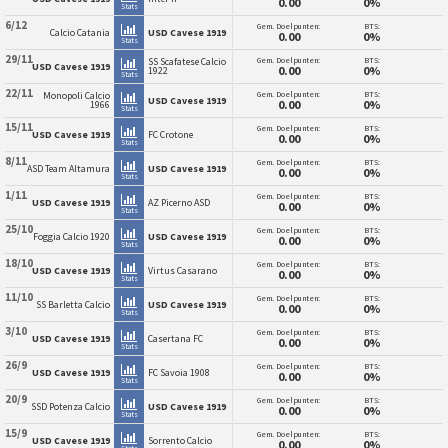
0.00
0%
Stats
6/12
Gem. Doelpunten:
BTS:
Calcio Catania
USD Cavese 1919
0.00
0%
Stats
29/11
Gem. Doelpunten:
BTS:
SS Scafatese Calcio
USD Cavese 1919
0.00
0%
1922
Stats
22/11
Gem. Doelpunten:
BTS:
Monopoli Calcio
USD Cavese 1919
0.00
0%
1966
Stats
15/11
Gem. Doelpunten:
BTS:
USD Cavese 1919
FC Crotone
0.00
0%
Stats
8/11
Gem. Doelpunten:
BTS:
ASD Team Altamura
USD Cavese 1919
0.00
0%
Stats
1/11
Gem. Doelpunten:
BTS:
USD Cavese 1919
AZ Picerno ASD
0.00
0%
Stats
25/10
Gem. Doelpunten:
BTS:
Foggia Calcio 1920
USD Cavese 1919
0.00
0%
Stats
18/10
Gem. Doelpunten:
BTS:
USD Cavese 1919
Virtus Casarano
0.00
0%
Stats
11/10
Gem. Doelpunten:
BTS:
SS Barletta Calcio
USD Cavese 1919
0.00
0%
Stats
3/10
Gem. Doelpunten:
BTS:
USD Cavese 1919
Casertana FC
0.00
0%
Stats
26/9
Gem. Doelpunten:
BTS:
USD Cavese 1919
FC Savoia 1908
0.00
0%
Stats
20/9
Gem. Doelpunten:
BTS:
SSD Potenza Calcio
USD Cavese 1919
0.00
0%
Stats
15/9
Gem. Doelpunten:
BTS:
USD Cavese 1919
Sorrento Calcio
0.00
0%
Stats