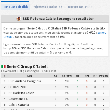
Total statistikk
Hjemmestatistikk
Bortestatistikk
SSD Potenza Calcio Sesongens resultater
Denne sesongen i
Serie C Group C (Italia) SSD Potenza Calcio statistikk
viser at de gjør det 1 totalt sett, med en nåværende plassering på
0/20
i
Serie C
Group C
-tabellen, med en seiersprosent på
0%
.
I gjennomsnitt scorer SSD Potenza Calcio
0
mål og slipper
0
mål per
kamp.
0%
av
SSD Potenza Calcio
s kamper ender med at begge lag scorer,
og deres gjennomsnittlige antall mål per kamp er
0
.
Serie C Group C Tabell
I øyeblikket Tidlig i sesongen - 0 / 380 spilt
#
Lag
KS
Seier%
MF
MM
MF
Poeng
USD Audace Cerignola
1
0
0%
0
0
0
0
FC Bari 1908
2
0
0%
0
0
0
0
SS Barletta Calcio
3
0
0%
0
0
0
0
Casertana FC
4
0
0%
0
0
0
0
Calcio Catania
5
0
0%
0
0
0
0