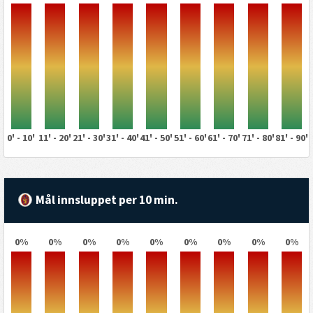
0' - 10'
11' - 20'
21' - 30'
31' - 40'
41' - 50'
51' - 60'
61' - 70'
71' - 80'
81' - 90'
Mål innsluppet per 10 min.
0%
0%
0%
0%
0%
0%
0%
0%
0%