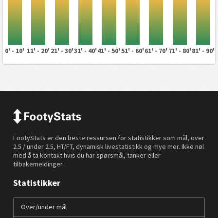
0' - 10'
11' - 20'
21' - 30'
31' - 40'
41' - 50'
51' - 60'
61' - 70'
71' - 80'
81' - 90'
FootyStats er den beste ressursen for statistikker som mål, over
2.5 / under 2.5, HT/FT, dynamisk livestatistikk og mye mer. Ikke nøl
med å ta kontakt hvis du har spørsmål, tanker eller
tilbakemeldinger.
Statistikker
Over/under mål