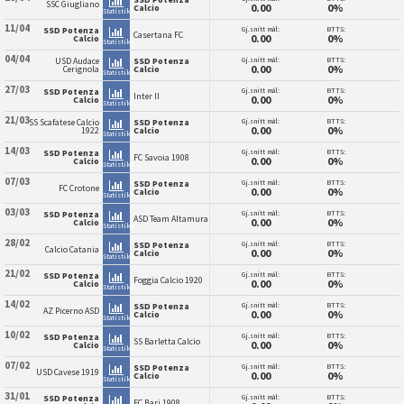
SSC Giugliano
0.00
0%
Calcio
Statistikk
11/04
Gj.snitt mål:
BTTS:
SSD Potenza
Casertana FC
0.00
0%
Calcio
Statistikk
04/04
Gj.snitt mål:
BTTS:
USD Audace
SSD Potenza
0.00
0%
Cerignola
Calcio
Statistikk
27/03
Gj.snitt mål:
BTTS:
SSD Potenza
Inter II
0.00
0%
Calcio
Statistikk
21/03
Gj.snitt mål:
BTTS:
SS Scafatese Calcio
SSD Potenza
0.00
0%
1922
Calcio
Statistikk
14/03
Gj.snitt mål:
BTTS:
SSD Potenza
FC Savoia 1908
0.00
0%
Calcio
Statistikk
07/03
Gj.snitt mål:
BTTS:
SSD Potenza
FC Crotone
0.00
0%
Calcio
Statistikk
03/03
Gj.snitt mål:
BTTS:
SSD Potenza
ASD Team Altamura
0.00
0%
Calcio
Statistikk
28/02
Gj.snitt mål:
BTTS:
SSD Potenza
Calcio Catania
0.00
0%
Calcio
Statistikk
21/02
Gj.snitt mål:
BTTS:
SSD Potenza
Foggia Calcio 1920
0.00
0%
Calcio
Statistikk
14/02
Gj.snitt mål:
BTTS:
SSD Potenza
AZ Picerno ASD
0.00
0%
Calcio
Statistikk
10/02
Gj.snitt mål:
BTTS:
SSD Potenza
SS Barletta Calcio
0.00
0%
Calcio
Statistikk
07/02
Gj.snitt mål:
BTTS:
SSD Potenza
USD Cavese 1919
0.00
0%
Calcio
Statistikk
31/01
Gj.snitt mål:
BTTS:
SSD Potenza
FC Bari 1908