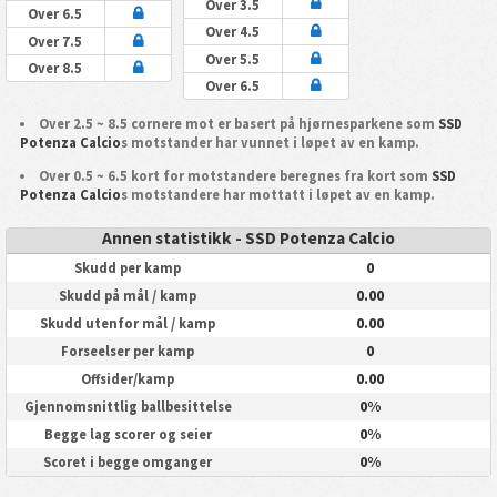
Over 3.5
Over 6.5
Over 4.5
Over 7.5
Over 5.5
Over 8.5
Over 6.5
Over 2.5 ~ 8.5 cornere mot er basert på hjørnesparkene som
SSD
Potenza Calcio
s motstander har vunnet i løpet av en kamp.
Over 0.5 ~ 6.5 kort for motstandere beregnes fra kort som
SSD
Potenza Calcio
s motstandere har mottatt i løpet av en kamp.
Annen statistikk - SSD Potenza Calcio
0
Skudd per kamp
0.00
Skudd på mål / kamp
0.00
Skudd utenfor mål / kamp
0
Forseelser per kamp
0.00
Offsider/kamp
0%
Gjennomsnittlig ballbesittelse
0%
Begge lag scorer og seier
0%
Scoret i begge omganger