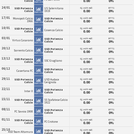
0.00
0%
Calcio
Statistikk
24/01
Gj.snitt mål:
BTTS:
SSD Potenza
US Salernitana
0.00
0%
Calcio
1919
Statistikk
17/01
Gj.snitt mål:
BTTS:
Monopoli Calcio
SSD Potenza
0.00
0%
1966
Calcio
Statistikk
10/01
Gj.snitt mål:
BTTS:
SSD Potenza
Cosenza Calcio
0.00
0%
Calcio
Statistikk
03/01
Gj.snitt mål:
BTTS:
SSD Potenza
Virtus Casarano
0.00
0%
Calcio
Statistikk
20/12
Gj.snitt mål:
BTTS:
SSD Potenza
Sorrento Calcio
0.00
0%
Calcio
Statistikk
13/12
Gj.snitt mål:
BTTS:
SSD Potenza
SSC Giugliano
0.00
0%
Calcio
Statistikk
06/12
Gj.snitt mål:
BTTS:
SSD Potenza
Casertana FC
0.00
0%
Calcio
Statistikk
29/11
Gj.snitt mål:
BTTS:
SSD Potenza
USD Audace
0.00
0%
Calcio
Cerignola
Statistikk
22/11
Gj.snitt mål:
BTTS:
SSD Potenza
Inter II
0.00
0%
Calcio
Statistikk
15/11
Gj.snitt mål:
BTTS:
SSD Potenza
SS Scafatese Calcio
0.00
0%
Calcio
1922
Statistikk
08/11
Gj.snitt mål:
BTTS:
SSD Potenza
FC Savoia 1908
0.00
0%
Calcio
Statistikk
01/11
Gj.snitt mål:
BTTS:
SSD Potenza
FC Crotone
0.00
0%
Calcio
Statistikk
25/10
Gj.snitt mål:
BTTS:
SSD Potenza
ASD Team Altamura
0.00
0%
Calcio
Statistikk