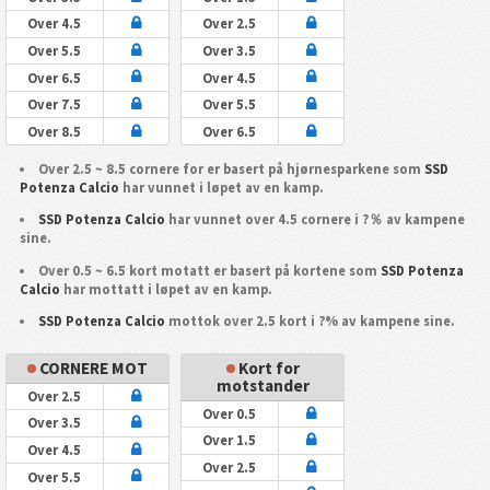
Over 4.5
Over 2.5
Over 5.5
Over 3.5
Over 6.5
Over 4.5
Over 7.5
Over 5.5
Over 8.5
Over 6.5
Over 2.5 ~ 8.5 cornere for er basert på hjørnesparkene som
SSD
Potenza Calcio
har vunnet i løpet av en kamp.
SSD Potenza Calcio
har vunnet over 4.5 cornere i ?％ av kampene
sine.
Over 0.5 ~ 6.5 kort motatt er basert på kortene som
SSD Potenza
Calcio
har mottatt i løpet av en kamp.
SSD Potenza Calcio
mottok over 2.5 kort i ?% av kampene sine.
CORNERE MOT
Kort for
motstander
Over 2.5
Over 0.5
Over 3.5
Over 1.5
Over 4.5
Over 2.5
Over 5.5