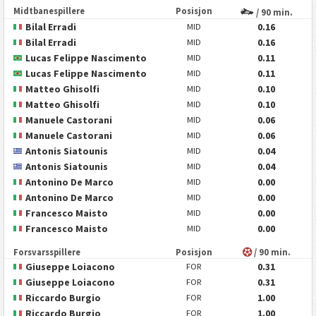
Midtbanespillere
Posisjon
/ 90 min.
Bilal Erradi
0.16
MID
Bilal Erradi
0.16
MID
Lucas Felippe Nascimento
0.11
MID
Lucas Felippe Nascimento
0.11
MID
Matteo Ghisolfi
0.10
MID
Matteo Ghisolfi
0.10
MID
Manuele Castorani
0.06
MID
Manuele Castorani
0.06
MID
Antonis Siatounis
0.04
MID
Antonis Siatounis
0.04
MID
Antonino De Marco
0.00
MID
Antonino De Marco
0.00
MID
Francesco Maisto
0.00
MID
Francesco Maisto
0.00
MID
Forsvarsspillere
Posisjon
/ 90 min.
Giuseppe Loiacono
0.31
FOR
Giuseppe Loiacono
0.31
FOR
Riccardo Burgio
1.00
FOR
Riccardo Burgio
1.00
FOR