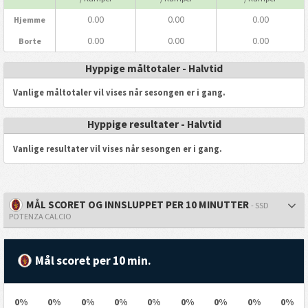
0.00
0.00
0.00
Hjemme
0.00
0.00
0.00
Borte
Hyppige måltotaler - Halvtid
Vanlige måltotaler vil vises når sesongen er i gang.
Hyppige resultater - Halvtid
Vanlige resultater vil vises når sesongen er i gang.
MÅL SCORET OG INNSLUPPET PER 10 MINUTTER
- SSD
POTENZA CALCIO
Mål scoret per 10 min.
0%
0%
0%
0%
0%
0%
0%
0%
0%