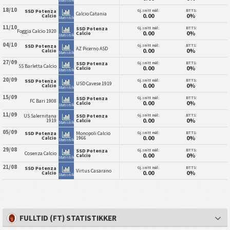
18/10
Gj.snitt mål:
BTTS:
SSD Potenza
Calcio Catania
0.00
0%
Calcio
Statistikk
11/10
Gj.snitt mål:
BTTS:
SSD Potenza
Foggia Calcio 1920
0.00
0%
Calcio
Statistikk
04/10
Gj.snitt mål:
BTTS:
SSD Potenza
AZ Picerno ASD
0.00
0%
Calcio
Statistikk
27/09
Gj.snitt mål:
BTTS:
SSD Potenza
SS Barletta Calcio
0.00
0%
Calcio
Statistikk
20/09
Gj.snitt mål:
BTTS:
SSD Potenza
USD Cavese 1919
0.00
0%
Calcio
Statistikk
15/09
Gj.snitt mål:
BTTS:
SSD Potenza
FC Bari 1908
0.00
0%
Calcio
Statistikk
11/09
Gj.snitt mål:
BTTS:
US Salernitana
SSD Potenza
0.00
0%
1919
Calcio
Statistikk
05/09
Gj.snitt mål:
BTTS:
SSD Potenza
Monopoli Calcio
0.00
0%
Calcio
1966
Statistikk
29/08
Gj.snitt mål:
BTTS:
SSD Potenza
Cosenza Calcio
0.00
0%
Calcio
Statistikk
21/08
Gj.snitt mål:
BTTS:
SSD Potenza
Virtus Casarano
0.00
0%
Calcio
Statistikk
FULLTID (FT) STATISTIKKER