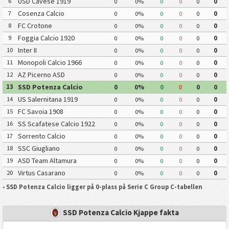
USD Cavese 1919
6
0
0%
0
0
0
0
Cosenza Calcio
7
0
0%
0
0
0
0
FC Crotone
8
0
0%
0
0
0
0
Foggia Calcio 1920
9
0
0%
0
0
0
0
Inter II
10
0
0%
0
0
0
0
Monopoli Calcio 1966
11
0
0%
0
0
0
0
AZ Picerno ASD
12
0
0%
0
0
0
0
SSD Potenza Calcio
13
0
0%
0
0
0
0
US Salernitana 1919
14
0
0%
0
0
0
0
FC Savoia 1908
15
0
0%
0
0
0
0
SS Scafatese Calcio 1922
16
0
0%
0
0
0
0
Sorrento Calcio
17
0
0%
0
0
0
0
SSC Giugliano
18
0
0%
0
0
0
0
ASD Team Altamura
19
0
0%
0
0
0
0
Virtus Casarano
20
0
0%
0
0
0
0
•
SSD Potenza Calcio ligger på 0-plass på Serie C Group C-tabellen
SSD Potenza Calcio Kjappe fakta