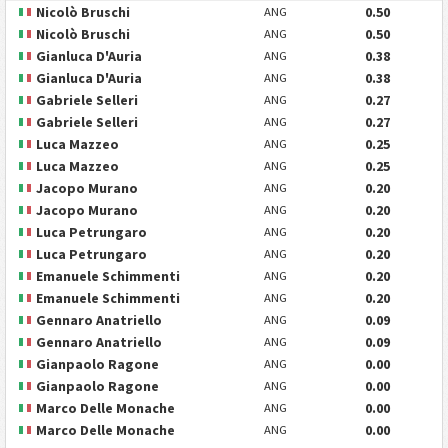
Nicolò Bruschi
0.50
ANG
Nicolò Bruschi
0.50
ANG
Gianluca D'Auria
0.38
ANG
Gianluca D'Auria
0.38
ANG
Gabriele Selleri
0.27
ANG
Gabriele Selleri
0.27
ANG
Luca Mazzeo
0.25
ANG
Luca Mazzeo
0.25
ANG
Jacopo Murano
0.20
ANG
Jacopo Murano
0.20
ANG
Luca Petrungaro
0.20
ANG
Luca Petrungaro
0.20
ANG
Emanuele Schimmenti
0.20
ANG
Emanuele Schimmenti
0.20
ANG
Gennaro Anatriello
0.09
ANG
Gennaro Anatriello
0.09
ANG
Gianpaolo Ragone
0.00
ANG
Gianpaolo Ragone
0.00
ANG
Marco Delle Monache
0.00
ANG
Marco Delle Monache
0.00
ANG