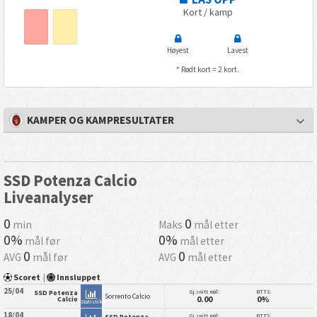
Kort / kamp
Høyest
Lavest
* Rødt kort = 2 kort.
KAMPER OG KAMPRESULTATER
SSD Potenza Calcio
Liveanalyser
0
0
min
Maks
mål etter
0%
0%
mål før
mål etter
0
0
AVG
mål før
AVG
mål etter
Scoret
|
Innsluppet
25/04
Gj.snitt mål:
BTTS:
SSD Potenza
Sorrento Calcio
0.00
0%
Calcio
Statistikk
18/04
Gj.snitt mål:
BTTS:
SSD Potenza