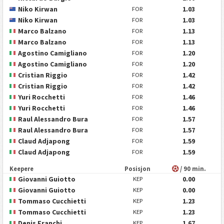
Niko Kirwan
1.03
FOR
Niko Kirwan
1.03
FOR
Marco Balzano
1.13
FOR
Marco Balzano
1.13
FOR
Agostino Camigliano
1.20
FOR
Agostino Camigliano
1.20
FOR
Cristian Riggio
1.42
FOR
Cristian Riggio
1.42
FOR
Yuri Rocchetti
1.46
FOR
Yuri Rocchetti
1.46
FOR
Raul Alessandro Bura
1.57
FOR
Raul Alessandro Bura
1.57
FOR
Claud Adjapong
1.59
FOR
Claud Adjapong
1.59
FOR
Keepere
Posisjon
/ 90 min.
Giovanni Guiotto
0.00
KEP
Giovanni Guiotto
0.00
KEP
Tommaso Cucchietti
1.23
KEP
Tommaso Cucchietti
1.23
KEP
Denis Franchi
1.67
KEP