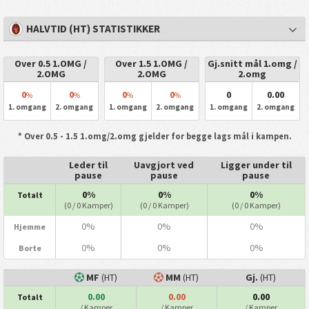
HALVTID (HT) STATISTIKKER
Over 0.5 1.OMG /
Over 1.5 1.OMG /
Gj.snitt mål 1.omg /
2.OMG
2.OMG
2.omg
0
0
0
0
0
0.00
%
%
%
%
1. omgang
2. omgang
1. omgang
2. omgang
1. omgang
2. omgang
* Over 0.5 - 1.5 1.omg/2.omg gjelder for begge lags mål i kampen.
Leder til
Uavgjort ved
Ligger under til
pause
pause
pause
0%
0%
0%
Totalt
(0 / 0 Kamper)
(0 / 0 Kamper)
(0 / 0 Kamper)
0%
0%
0%
Hjemme
0%
0%
0%
Borte
MF
(HT)
MM
(HT)
Gj.
(HT)
0.00
0.00
0.00
Totalt
/ Kamper
/ Kamper
/ Kamper