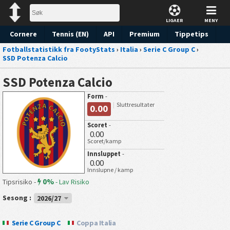
LIGAER
MENY
Cornere
Tennis (EN)
API
Premium
Tippetips
Fotballstatistikk fra FootyStats
›
Italia
›
Serie C Group C
›
SSD Potenza Calcio
SSD Potenza Calcio
Form
-
Sluttresultater
0.00
Scoret
-
0.00
Scoret/kamp
Innsluppet
-
0.00
Innslupne / kamp
0%
Tipsrisiko -
-
Lav Risiko
Sesong :
2026/27
Serie C Group C
Coppa Italia