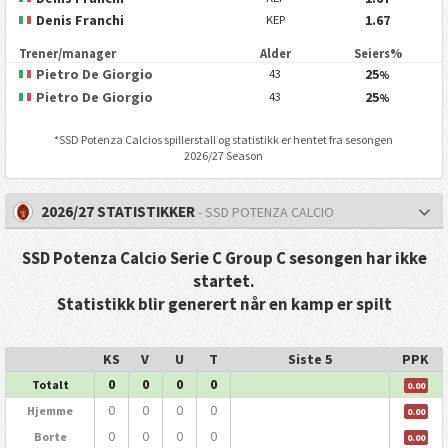
Denis Franchi
1.67
KEP
Trener/manager
Alder
Seiers%
Pietro De Giorgio
25
43
%
Pietro De Giorgio
25
43
%
*
SSD Potenza Calcio
s spillerstall og statistikk er hentet fra sesongen
2026/27 Season
2026/27 STATISTIKKER
- SSD POTENZA CALCIO
SSD Potenza Calcio Serie C Group C sesongen har ikke
startet.
Statistikk blir generert når en kamp er spilt
KS
V
U
T
Siste 5
PPK
0
0
0
0
Totalt
0.00
0
0
0
0
Hjemme
0.00
0
0
0
0
Borte
0.00