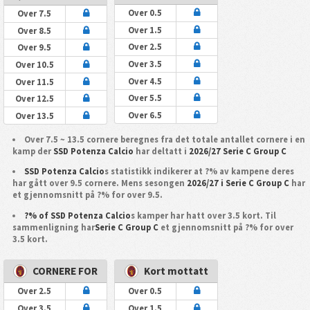
Over 0.5
Over 7.5
Over 1.5
Over 8.5
Over 2.5
Over 9.5
Over 3.5
Over 10.5
Over 4.5
Over 11.5
Over 5.5
Over 12.5
Over 6.5
Over 13.5
Over 7.5 ~ 13.5 cornere beregnes fra det totale antallet cornere i en
kamp der
SSD Potenza Calcio
har deltatt i
2026/27 Serie C Group C
SSD Potenza Calcio
s statistikk indikerer at ?% av kampene deres
har gått over 9.5 cornere. Mens sesongen
2026/27 i Serie C Group C
har
et gjennomsnitt på ?% for over 9.5.
?% of SSD Potenza Calcio
s kamper har hatt over 3.5 kort. Til
sammenligning har
Serie C Group C
et gjennomsnitt på ?% for over
3.5 kort.
CORNERE FOR
Kort mottatt
Over 2.5
Over 0.5
Over 3.5
Over 1.5