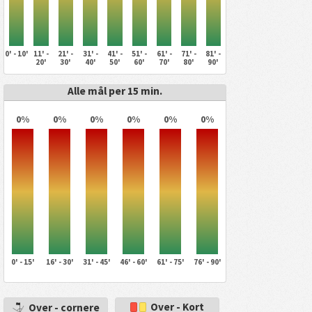
0' - 10'
11' -
21' -
31' -
41' -
51' -
61' -
71' -
81' -
20'
30'
40'
50'
60'
70'
80'
90'
Alle mål per 15 min.
0%
0%
0%
0%
0%
0%
0' - 15'
16' - 30'
31' - 45'
46' - 60'
61' - 75'
76' - 90'
Over - Kort
Over - cornere