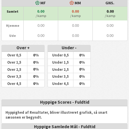
MF
MM
GNS.
0.00
0.00
0.00
Samlet
/ kamp
/ kamp
/ kamp
0.00
0.00
0.00
Hjemme
0.00
0.00
0.00
Ude
Over +
Under -
0%
0%
Over 0,5
Under 0,5
0%
0%
Over 1,5
Under 1,5
0%
0%
Over 2,5
Under 2,5
0%
0%
Over 3,5
Under 3,5
0%
0%
Over 4,5
Under 4,5
Hyppige Scores - Fuldtid
Hyppighed af Resultater, bliver illustreret grafisk, så snart
sæsonen er begyndt.
Hyppige Samlede Mål - Fuldtid