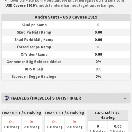
Over 0,5 ~ 6,5 Kort Modstandere bliver beregnet ud fra kort som
USD Cavese 1919
's modstandere har modtaget under kampe.
Andre Stats - USD Cavese 1919
0
Skud pr. Kamp
0.00
Skud På Mål / Kamp
0.00
Skud Forbi Mål / Kamp
0
forseelser pr. Kamp
0.00
Offsides / kamp
0%
Gennemsnitlig Boldbesiddelse
0%
BHS & Sejr
0%
Scorede i Begge Halvlege
HALVLEG (HALVLEG) STATISTIKKER
Over 0,5 1./2. Halvleg
Over 1,5 1./2. Halvleg
GNS. Mål 1./2.
Halvleg
0
0
0
0
%
%
%
%
0
0.00
1. Halvleg
2. Halvleg
1. Halvleg
2. Halvleg
1. Halvleg
2. Halvleg