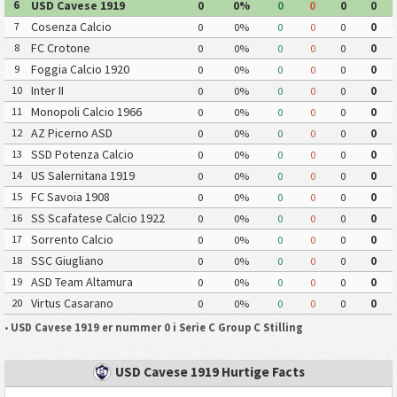
USD Cavese 1919
6
0
0%
0
0
0
0
Cosenza Calcio
7
0
0%
0
0
0
0
FC Crotone
8
0
0%
0
0
0
0
Foggia Calcio 1920
9
0
0%
0
0
0
0
Inter II
10
0
0%
0
0
0
0
Monopoli Calcio 1966
11
0
0%
0
0
0
0
AZ Picerno ASD
12
0
0%
0
0
0
0
SSD Potenza Calcio
13
0
0%
0
0
0
0
US Salernitana 1919
14
0
0%
0
0
0
0
FC Savoia 1908
15
0
0%
0
0
0
0
SS Scafatese Calcio 1922
16
0
0%
0
0
0
0
Sorrento Calcio
17
0
0%
0
0
0
0
SSC Giugliano
18
0
0%
0
0
0
0
ASD Team Altamura
19
0
0%
0
0
0
0
Virtus Casarano
20
0
0%
0
0
0
0
•
USD Cavese 1919 er nummer 0 i Serie C Group C Stilling
USD Cavese 1919 Hurtige Facts