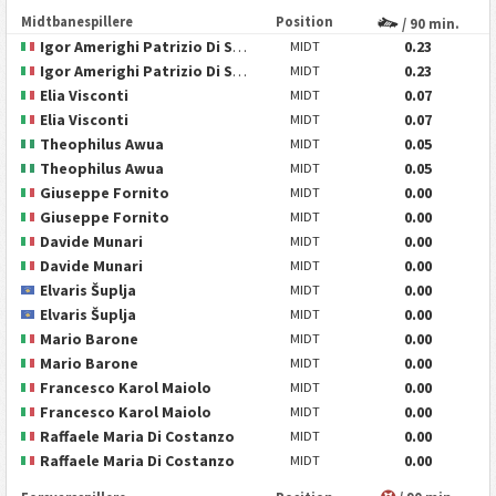
Midtbanespillere
Position
/ 90 min.
Igor Amerighi Patrizio Di Siena
0.23
MIDT
Igor Amerighi Patrizio Di Siena
0.23
MIDT
Elia Visconti
0.07
MIDT
Elia Visconti
0.07
MIDT
Theophilus Awua
0.05
MIDT
Theophilus Awua
0.05
MIDT
Giuseppe Fornito
0.00
MIDT
Giuseppe Fornito
0.00
MIDT
Davide Munari
0.00
MIDT
Davide Munari
0.00
MIDT
Elvaris Šuplja
0.00
MIDT
Elvaris Šuplja
0.00
MIDT
Mario Barone
0.00
MIDT
Mario Barone
0.00
MIDT
Francesco Karol Maiolo
0.00
MIDT
Francesco Karol Maiolo
0.00
MIDT
Raffaele Maria Di Costanzo
0.00
MIDT
Raffaele Maria Di Costanzo
0.00
MIDT