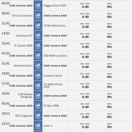
03/03
GNS. Mål:
BHS:
USD Cavese 1919
Foggia Calcio 1920
0.00
0%
Stats
28/02
GNS. Mål:
BHS:
Virtus Casarano
USD Cavese 1919
0.00
0%
Stats
21/02
GNS. Mål:
BHS:
USD Cavese 1919
SS Barletta Calcio
0.00
0%
Stats
14/02
GNS. Mål:
BHS:
Casertana FC
USD Cavese 1919
0.00
0%
Stats
10/02
GNS. Mål:
BHS:
FC Savoia 1908
USD Cavese 1919
0.00
0%
Stats
07/02
GNS. Mål:
BHS:
USD Cavese 1919
SSD Potenza Calcio
0.00
0%
Stats
31/01
GNS. Mål:
BHS:
Sorrento Calcio
USD Cavese 1919
0.00
0%
Stats
24/01
GNS. Mål:
BHS:
USD Cavese 1919
Cosenza Calcio
0.00
0%
Stats
17/01
GNS. Mål:
BHS:
US Salernitana
USD Cavese 1919
0.00
0%
1919
Stats
10/01
GNS. Mål:
BHS:
USD Audace
USD Cavese 1919
0.00
0%
Cerignola
Stats
03/01
GNS. Mål:
BHS:
USD Cavese 1919
FC Bari 1908
0.00
0%
Stats
20/12
GNS. Mål:
BHS:
SSC Giugliano
USD Cavese 1919
0.00
0%
Stats
13/12
GNS. Mål:
BHS:
USD Cavese 1919
Inter II
0.00
0%
Stats