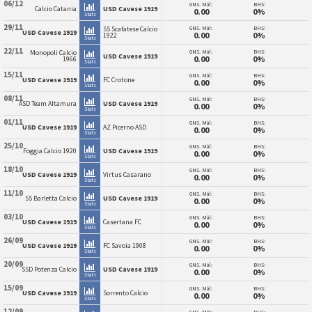
06/12
GNS. Mål:
BHS:
Calcio Catania
USD Cavese 1919
0.00
0%
Stats
29/11
GNS. Mål:
BHS:
SS Scafatese Calcio
USD Cavese 1919
0.00
0%
1922
Stats
22/11
GNS. Mål:
BHS:
Monopoli Calcio
USD Cavese 1919
0.00
0%
1966
Stats
15/11
GNS. Mål:
BHS:
USD Cavese 1919
FC Crotone
0.00
0%
Stats
08/11
GNS. Mål:
BHS:
ASD Team Altamura
USD Cavese 1919
0.00
0%
Stats
01/11
GNS. Mål:
BHS:
USD Cavese 1919
AZ Picerno ASD
0.00
0%
Stats
25/10
GNS. Mål:
BHS:
Foggia Calcio 1920
USD Cavese 1919
0.00
0%
Stats
18/10
GNS. Mål:
BHS:
USD Cavese 1919
Virtus Casarano
0.00
0%
Stats
11/10
GNS. Mål:
BHS:
SS Barletta Calcio
USD Cavese 1919
0.00
0%
Stats
03/10
GNS. Mål:
BHS:
USD Cavese 1919
Casertana FC
0.00
0%
Stats
26/09
GNS. Mål:
BHS:
USD Cavese 1919
FC Savoia 1908
0.00
0%
Stats
20/09
GNS. Mål:
BHS:
SSD Potenza Calcio
USD Cavese 1919
0.00
0%
Stats
15/09
GNS. Mål:
BHS:
USD Cavese 1919
Sorrento Calcio
0.00
0%
Stats
12/09
GNS. Mål:
BHS: