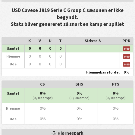
USD Cavese 1919 Serie C Group C sæsonen er ikke
begyndt.
Stats bliver genereret så snart en kamp er spillet
K
V
U
T
Sidste 5
PPK
0
0
0
0
Samlet
0.00
0
0
0
0
Hjemme
0.00
0
0
0
0
Ude
0.00
0%
Hjemmebanefordel
CS
BHS
FTS
0%
0%
0%
Samlet
(0 / 0 Kampe)
(0 / 0 Kampe)
(0 / 0 Kampe)
0%
0%
0%
Hjemme
0%
0%
0%
Ude
Hjørnespark