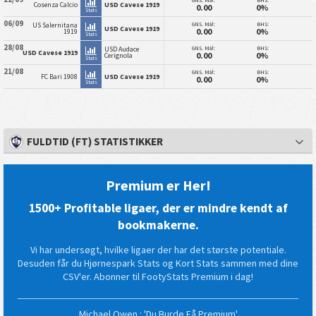
Cosenza Calcio
USD Cavese 1919
0.00
0%
Stats
06/09
GNS. Mål:
BHS:
US Salernitana
USD Cavese 1919
0.00
0%
1919
Stats
28/08
GNS. Mål:
BHS:
USD Audace
USD Cavese 1919
0.00
0%
Cerignola
Stats
21/08
GNS. Mål:
BHS:
FC Bari 1908
USD Cavese 1919
0.00
0%
Stats
FULDTID (FT) STATISTIKKER
Premium er Her!
1500+ Profitable ligaer, der er mindre kendt af
bookmakerne.
Vi har undersøgt, hvilke ligaer der har det største potentiale.
Desuden får du Hjørnespark Stats og Kort Stats sammen med dine
CSV'er. Abonner til FootyStats Premium i dag!
Michael Owen : 'Du Burde Få Premium'