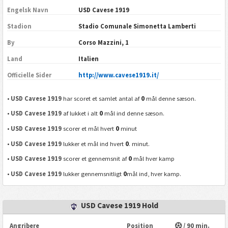
Engelsk Navn
USD Cavese 1919
Stadion
Stadio Comunale Simonetta Lamberti
By
Corso Mazzini, 1
Land
Italien
Officielle Sider
http://www.cavese1919.it/
0
•
USD Cavese 1919
har scoret et samlet antal af
mål denne sæson.
0
•
USD Cavese 1919
af lukket i alt
mål ind denne sæson.
0
•
USD Cavese 1919
scorer et mål hvert
minut
0
•
USD Cavese 1919
lukker et mål ind hvert
. minut.
0
•
USD Cavese 1919
scorer et gennemsnit af
mål hver kamp
0
•
USD Cavese 1919
lukker gennemsnitligt
mål ind, hver kamp.
USD Cavese 1919 Hold
Angribere
Position
/ 90 min.