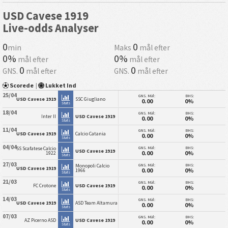
USD Cavese 1919
Live-odds Analyser
0
0
min
Maks
mål efter
0%
0%
mål efter
mål efter
0
0
GNS.
mål efter
GNS.
mål efter
Scorede
|
Lukket Ind
25/04
GNS. Mål:
BHS:
USD Cavese 1919
SSC Giugliano
0.00
0%
Stats
18/04
GNS. Mål:
BHS:
Inter II
USD Cavese 1919
0.00
0%
Stats
11/04
GNS. Mål:
BHS:
USD Cavese 1919
Calcio Catania
0.00
0%
Stats
04/04
GNS. Mål:
BHS:
SS Scafatese Calcio
USD Cavese 1919
0.00
0%
1922
Stats
27/03
GNS. Mål:
BHS:
Monopoli Calcio
USD Cavese 1919
0.00
0%
1966
Stats
21/03
GNS. Mål:
BHS:
FC Crotone
USD Cavese 1919
0.00
0%
Stats
14/03
GNS. Mål:
BHS:
USD Cavese 1919
ASD Team Altamura
0.00
0%
Stats
07/03
GNS. Mål:
BHS:
AZ Picerno ASD
USD Cavese 1919
0.00
0%
Stats