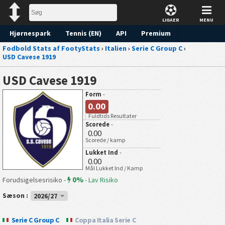
LIGAER
MENU
Hjørnespark
Tennis (EN)
API
Premium
Fodbold Stats af FootyStats
›
Italien
›
Serie C Group C
›
Forudsigelse
USD Cavese 1919
USD Cavese 1919
Form
-
0.00
Fuldtids Resultater
Scorede
-
0.00
Scorede / kamp
Lukket Ind
-
0.00
Mål Lukket Ind / Kamp
0%
Forudsigelsesrisiko -
-
Lav Risiko
Sæson :
2026/27
Serie C Group C
Coppa Italia Serie C