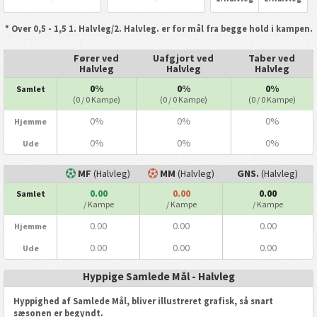
* Over 0,5 - 1,5 1. Halvleg/2. Halvleg. er for mål fra begge hold i kampen.
Fører ved
Uafgjort ved
Taber ved
Halvleg
Halvleg
Halvleg
0%
0%
0%
Samlet
(0 / 0 Kampe)
(0 / 0 Kampe)
(0 / 0 Kampe)
0%
0%
0%
Hjemme
0%
0%
0%
Ude
MF
(Halvleg)
MM
(Halvleg)
GNS.
(Halvleg)
0.00
0.00
0.00
Samlet
/ Kampe
/ Kampe
/ Kampe
0.00
0.00
0.00
Hjemme
0.00
0.00
0.00
Ude
Hyppige Samlede Mål - Halvleg
Hyppighed af Samlede Mål, bliver illustreret grafisk, så snart
sæsonen er begyndt.