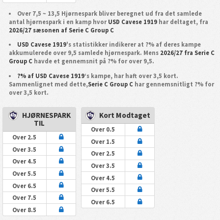
Over 7,5 ~ 13,5 Hjørnespark bliver beregnet ud fra det samlede
antal hjørnespark i en kamp hvor
USD Cavese 1919
har deltaget, fra
2026/27 sæsonen af Serie C Group C
USD Cavese 1919
's statistikker indikerer at ?% af deres kampe
akkumulerede over 9,5 samlede hjørnespark. Mens
2026/27 fra Serie C
Group C
havde et gennemsnit på ?% for over 9,5.
?% af USD Cavese 1919
‘s kampe, har haft over 3,5 kort.
Sammenlignet med dette,
Serie C Group C
har gennemsnitligt ?% for
over 3,5 kort.
HJØRNESPARK
Kort Modtaget
TIL
Over 0.5
Over 2.5
Over 1.5
Over 3.5
Over 2.5
Over 4.5
Over 3.5
Over 5.5
Over 4.5
Over 6.5
Over 5.5
Over 7.5
Over 6.5
Over 8.5