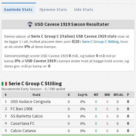
Samlede Stats
Hjemme Stats
Ude Stats
USD Cavese 1919 Sæson Resultater
Denne sæson af
Serie C Group C (Italien) USD Cavese 1919 stats
viser at
de ligger 1 i alt, hvilket placerer dem som
0/20
i
Serie C Group C Stilling
, hvor
at de vinder
0%
af deres kampe.
Gennemsnitligt scorer USD Cavese 1919
0
mål, og lukker
0
mål ind pr
kamp.
0%
af
USD Cavese 1919
's kampe ender med at begge hold scorer, og
deres gns. mål pr kamp er:
0
.
Serie C Group C Stilling
Nuværende Early Season - 0 / 380 spillet
#
Hold
K
Sejr%
MF
MM
MFskl.
P
USD Audace Cerignola
1
0
0%
0
0
0
0
FC Bari 1908
2
0
0%
0
0
0
0
SS Barletta Calcio
3
0
0%
0
0
0
0
Casertana FC
4
0
0%
0
0
0
0
Calcio Catania
5
0
0%
0
0
0
0