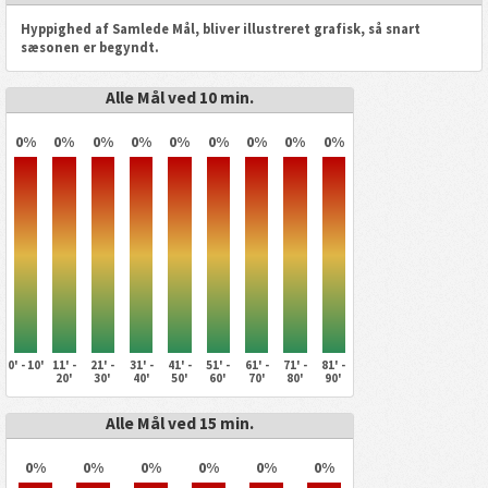
Hyppighed af Samlede Mål, bliver illustreret grafisk, så snart
sæsonen er begyndt.
Alle Mål ved 10 min.
0%
0%
0%
0%
0%
0%
0%
0%
0%
0' - 10'
11' -
21' -
31' -
41' -
51' -
61' -
71' -
81' -
20'
30'
40'
50'
60'
70'
80'
90'
Alle Mål ved 15 min.
0%
0%
0%
0%
0%
0%