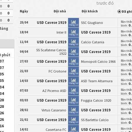
trước đó
0
0
Ngày
Đội nhà
Đội khách
Đã gh
0
0
0
0
Bàn thắ
25/04
USD Cavese 1919
SSC Giugliano
0
Thống kê
bình:
 Bảng
Bàn thắ
18/04
Inter II
USD Cavese 1919
0
Thống kê
bình:
Bàn thắ
11/04
USD Cavese 1919
Calcio Catania
0
Thống kê
bình:
SS Scafatese Calcio
Bàn thắ
04/04
USD Cavese 1919
1922
0
Thống kê
0 phút
bình:
.37
Bàn thắ
27/03
USD Cavese 1919
Monopoli Calcio 1966
0
Thống kê
bình:
.37
Bàn thắ
21/03
FC Crotone
USD Cavese 1919
.35
0
Thống kê
bình:
.35
Bàn thắ
14/03
USD Cavese 1919
ASD Team Altamura
0
Thống kê
bình:
.34
Bàn thắ
07/03
AZ Picerno ASD
USD Cavese 1919
.34
0
Thống kê
bình:
.28
Bàn thắ
03/03
USD Cavese 1919
Foggia Calcio 1920
0
Thống kê
bình:
.28
Bàn thắ
28/02
Virtus Casarano
USD Cavese 1919
.26
0
Thống kê
bình:
.26
Bàn thắ
21/02
USD Cavese 1919
SS Barletta Calcio
0
Thống kê
bình:
.16
Bàn thắ
14/02
Casertana FC
USD Cavese 1919
Thống kê