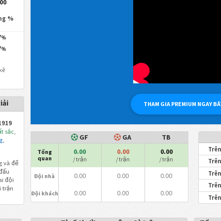
.00
ng %
7
%
7
%
kê
iải
THAM GIA PREMIUM NGAY BÂ
1919
t sắc
,
GF
GA
TB
g
,
Trên
0.00
0.00
0.00
Tổng
quan
/ trận
/ trận
/ trận
Trên
 và để
 đấu
Trên
0.00
0.00
0.00
Đội nhà
ai đội
Trên
 trận
0.00
0.00
0.00
Đội khách
Trên