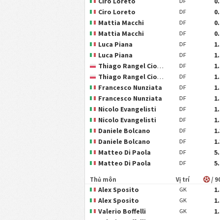
Ciro Loreto
0
DF
Ciro Loreto
0
DF
Mattia Macchi
0
DF
Mattia Macchi
0
DF
Luca Piana
1
DF
Luca Piana
1
DF
Thiago Rangel Cionek
1
DF
Thiago Rangel Cionek
1
DF
Francesco Nunziata
1
DF
Francesco Nunziata
1
DF
Nicolo Evangelisti
1
DF
Nicolo Evangelisti
1
DF
Daniele Bolcano
1
DF
Daniele Bolcano
1
DF
Matteo Di Paola
5
DF
Matteo Di Paola
5
DF
Thủ môn
Vị trí
/ 9
Alex Sposito
1
GK
Alex Sposito
1
GK
Valerio Boffelli
1
GK