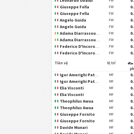
Leonardo Ubaldi
0
FW
Giuseppe Fella
0
FW
Giuseppe Fella
0
FW
Angelo Guida
0
FW
Angelo Guida
0
FW
Adama Diarrassouba
0
FW
Adama Diarrassouba
0
FW
Federico D'Incoronato
0
FW
Federico D'Incoronato
0
FW
Tiền vệ
Vị trí
p
Igor Amerighi Patrizio Di Siena
0
MF
Igor Amerighi Patrizio Di Siena
0
MF
Elia Visconti
0
MF
Elia Visconti
0
MF
Theophilus Awua
0
MF
Theophilus Awua
0
MF
Giuseppe Fornito
0
MF
Giuseppe Fornito
0
MF
Davide Munari
0
MF
Davide Munari
0
MF