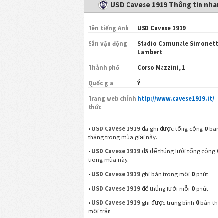
USD Cavese 1919 Thông tin nha
Tên tiếng Anh
USD Cavese 1919
Sân vận động
Stadio Comunale Simonett
Lamberti
Thành phố
Corso Mazzini, 1
Quốc gia
Ý
Trang web chính
http://www.cavese1919.it/
thức
0
•
USD Cavese 1919
đã ghi được tổng cộng
bà
thắng trong mùa giải này.
•
USD Cavese 1919
đã để thủng lưới tổng cộng
trong mùa này.
0
•
USD Cavese 1919
ghi bàn trong mỗi
phút
0
•
USD Cavese 1919
để thủng lưới mỗi
phút
0
•
USD Cavese 1919
ghi được trung bình
bàn t
mỗi trận