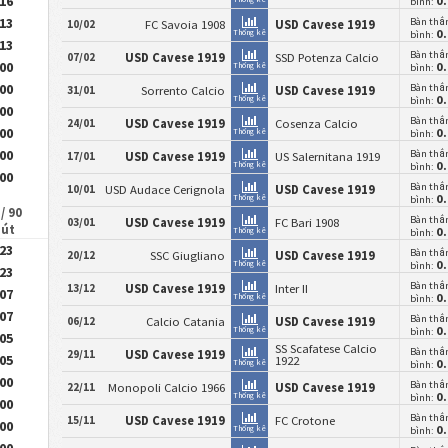
.16
0
bình:
.13
Bàn thắ
10/02
FC Savoia 1908
USD Cavese 1919
0
Thống kê
bình:
.13
Bàn thắ
07/02
USD Cavese 1919
SSD Potenza Calcio
.00
0
Thống kê
bình:
.00
Bàn thắ
31/01
Sorrento Calcio
USD Cavese 1919
0
Thống kê
bình:
.00
Bàn thắ
24/01
USD Cavese 1919
Cosenza Calcio
.00
0
Thống kê
bình:
.00
Bàn thắ
17/01
USD Cavese 1919
US Salernitana 1919
0
Thống kê
bình:
.00
Bàn thắ
10/01
USD Audace Cerignola
USD Cavese 1919
0
Thống kê
bình:
/ 90
Bàn thắ
03/01
USD Cavese 1919
FC Bari 1908
hút
0
Thống kê
bình:
.23
Bàn thắ
20/12
SSC Giugliano
USD Cavese 1919
0
Thống kê
bình:
.23
Bàn thắ
13/12
USD Cavese 1919
Inter II
.07
0
Thống kê
bình:
.07
Bàn thắ
06/12
Calcio Catania
USD Cavese 1919
0
Thống kê
bình:
.05
SS Scafatese Calcio
Bàn thắ
29/11
USD Cavese 1919
.05
1922
0
Thống kê
bình:
.00
Bàn thắ
22/11
Monopoli Calcio 1966
USD Cavese 1919
0
Thống kê
bình:
.00
Bàn thắ
15/11
USD Cavese 1919
FC Crotone
.00
0
Thống kê
bình:
.00