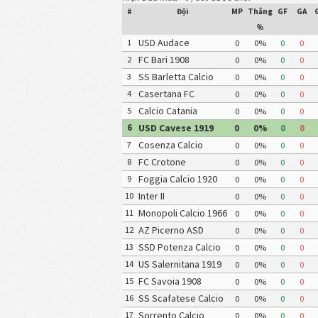
#
Đội
MP
Thắng
GF
GA
%
USD Audace
1
0
0%
0
0
Cerignola
FC Bari 1908
2
0
0%
0
0
SS Barletta Calcio
3
0
0%
0
0
Casertana FC
4
0
0%
0
0
Calcio Catania
5
0
0%
0
0
USD Cavese 1919
6
0
0%
0
0
Cosenza Calcio
7
0
0%
0
0
FC Crotone
8
0
0%
0
0
Foggia Calcio 1920
9
0
0%
0
0
Inter II
10
0
0%
0
0
Monopoli Calcio 1966
11
0
0%
0
0
AZ Picerno ASD
12
0
0%
0
0
SSD Potenza Calcio
13
0
0%
0
0
US Salernitana 1919
14
0
0%
0
0
FC Savoia 1908
15
0
0%
0
0
SS Scafatese Calcio
16
0
0%
0
0
1922
Sorrento Calcio
17
0
0%
0
0