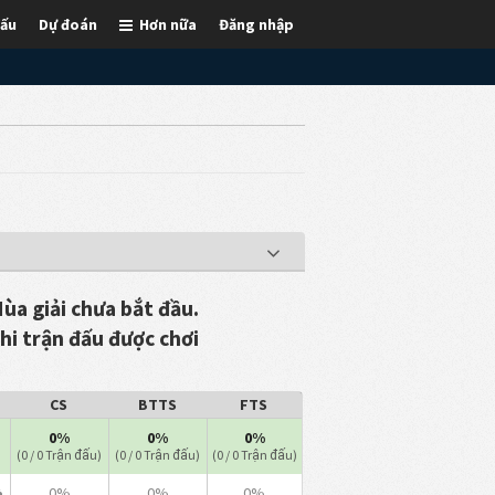
đấu
Dự đoán
Hơn nữa
Đăng nhập
ùa giải chưa bắt đầu.
khi trận đấu được chơi
CS
BTTS
FTS
0%
0%
0%
(0 / 0 Trận đấu)
(0 / 0 Trận đấu)
(0 / 0 Trận đấu)
0%
0%
0%
à