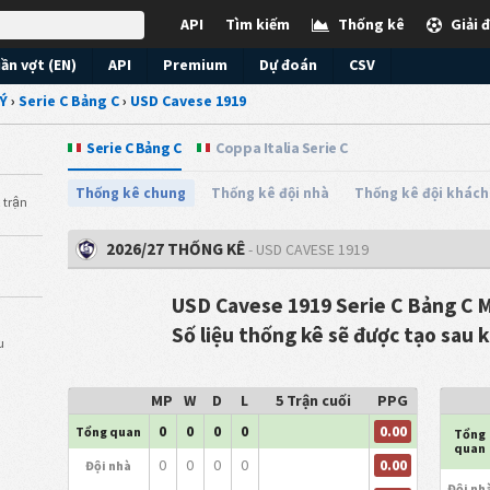
API
Tìm kiếm
Thống kê
Giải 
ần vợt (EN)
API
Premium
Dự đoán
CSV
Ý
›
Serie C Bảng C
›
USD Cavese 1919
Serie C Bảng C
Coppa Italia Serie C
Thống kê chung
Thống kê đội nhà
Thống kê đội khách
 trận
2026/27 THỐNG KÊ
- USD CAVESE 1919
USD Cavese 1919 Serie C Bảng C M
Số liệu thống kê sẽ được tạo sau 
u
MP
W
D
L
5 Trận cuối
PPG
0.00
0
0
0
0
Tổng quan
Tổng
quan
0.00
0
0
0
0
Đội nhà
Đội nh