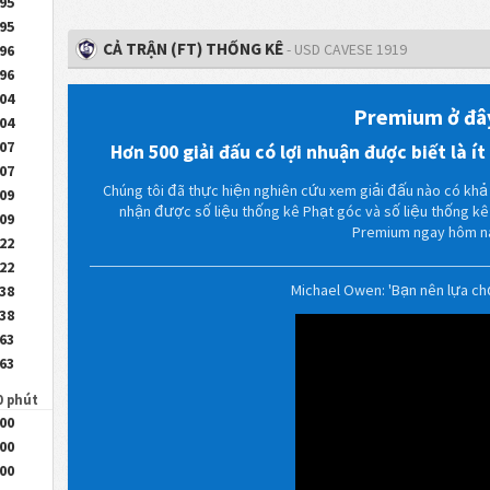
.95
.95
CẢ TRẬN (FT) THỐNG KÊ
- USD CAVESE 1919
.96
.96
.04
Premium ở đâ
.04
.07
Hơn 500 giải đấu có lợi nhuận được biết là ít
.07
Chúng tôi đã thực hiện nghiên cứu xem giải đấu nào có khả 
.09
nhận được số liệu thống kê Phạt góc và số liệu thống k
.09
Premium ngay hôm n
.22
.22
Michael Owen: 'Bạn nên lựa c
.38
.38
.63
.63
0 phút
.00
.00
.00