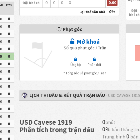
0.00
0
0
0
0
Đội khách
GD
Pts
Đội
0%
Lợi thế sân nhà
khách
0
0
0
0
Phạt góc
0
0
Mở khoá
0
0
Số quả phạt góc / Trận
0
0
0
0
0
0
Ủng hộ
Phản đối
0
0
* Tổng số quả phạt góc / Trận
0
0
0
0
0
0
LỊCH THI ĐẤU & KẾT QUẢ TRẬN ĐẤU
- USD CAVESE 191
0
0
0
0
0
0
USD Cavese 1919
0
phút
0
0
0%
Phân tích trong trận đấu
bàn thắng tr
0
0
0
Trung bình
bàn 
0
0