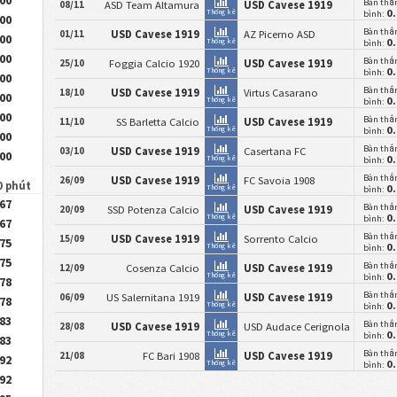
Bàn thắ
08/11
ASD Team Altamura
USD Cavese 1919
0
Thống kê
bình:
.00
Bàn thắ
01/11
USD Cavese 1919
AZ Picerno ASD
.00
0
Thống kê
bình:
.00
Bàn thắ
25/10
Foggia Calcio 1920
USD Cavese 1919
0
Thống kê
bình:
.00
Bàn thắ
18/10
USD Cavese 1919
Virtus Casarano
.00
0
Thống kê
bình:
.00
Bàn thắ
11/10
SS Barletta Calcio
USD Cavese 1919
0
Thống kê
bình:
.00
Bàn thắ
03/10
USD Cavese 1919
Casertana FC
.00
0
Thống kê
bình:
Bàn thắ
26/09
USD Cavese 1919
FC Savoia 1908
0 phút
0
Thống kê
bình:
.67
Bàn thắ
20/09
SSD Potenza Calcio
USD Cavese 1919
0
Thống kê
bình:
.67
Bàn thắ
15/09
USD Cavese 1919
Sorrento Calcio
.75
0
Thống kê
bình:
.75
Bàn thắ
12/09
Cosenza Calcio
USD Cavese 1919
0
Thống kê
bình:
.78
Bàn thắ
06/09
US Salernitana 1919
USD Cavese 1919
.78
0
Thống kê
bình:
.83
Bàn thắ
28/08
USD Cavese 1919
USD Audace Cerignola
0
Thống kê
bình:
.83
Bàn thắ
21/08
FC Bari 1908
USD Cavese 1919
.92
0
Thống kê
bình:
.92