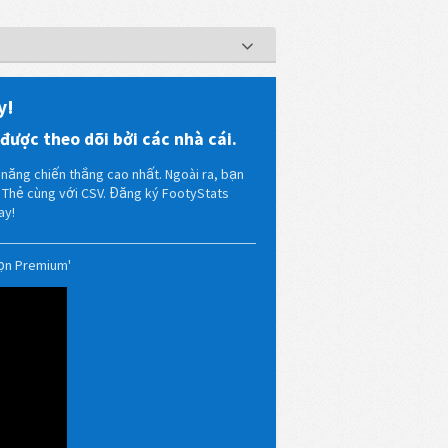
y!
 được theo dõi bởi các nhà cái.
năng chiến thắng cao nhất. Ngoài ra, bạn
ê Thẻ cùng với CSV. Đăng ký FootyStats
ay!
họn Premium'