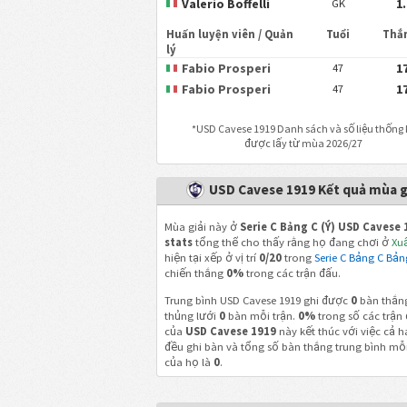
Valerio Boffelli
1
GK
Huấn luyện viên / Quản
Tuổi
Thắ
lý
Fabio Prosperi
1
47
Fabio Prosperi
1
47
*
USD Cavese 1919
Danh sách và số liệu thống 
được lấy từ mùa 2026/27
USD Cavese 1919 Kết quả mùa g
Mùa giải này ở
Serie C Bảng C (Ý) USD Cavese 
stats
tổng thể cho thấy rằng họ đang chơi ở
Xuấ
hiện tại xếp ở vị trí
0/20
trong
Serie C Bảng C Bản
chiến thắng
0%
trong các trận đấu.
Trung bình USD Cavese 1919 ghi được
0
bàn thắng
thủng lưới
0
bàn mỗi trận.
0%
trong số các trận
của
USD Cavese 1919
này kết thúc với việc cả h
đều ghi bàn và tổng số bàn thắng trung bình mỗi
của họ là
0
.