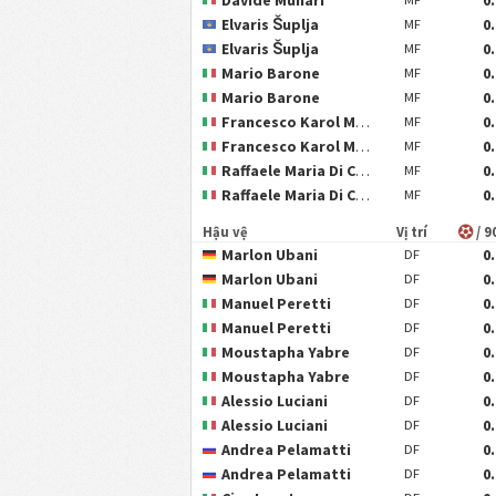
Elvaris Šuplja
0
MF
Elvaris Šuplja
0
MF
Mario Barone
0
MF
Mario Barone
0
MF
Francesco Karol Maiolo
0
MF
Francesco Karol Maiolo
0
MF
Raffaele Maria Di Costanzo
0
MF
Raffaele Maria Di Costanzo
0
MF
Hậu vệ
Vị trí
/ 9
Marlon Ubani
0
DF
Marlon Ubani
0
DF
Manuel Peretti
0
DF
Manuel Peretti
0
DF
Moustapha Yabre
0
DF
Moustapha Yabre
0
DF
Alessio Luciani
0
DF
Alessio Luciani
0
DF
Andrea Pelamatti
0
DF
Andrea Pelamatti
0
DF