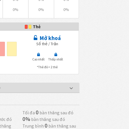
0%
0%
0%
Thẻ
Mở khoá
Số thẻ / Trận
Cao nhất
Thấp nhất
*Thẻ đỏ = 2 thẻ
9
0
Tối đa
bàn thắng sau đó
0%
ước đó
bàn thắng sau đó
0
thắng
Trung bình
bàn thắng sau