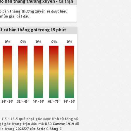
số bàn thắng thường xuyên - Cả trận
ố bàn thắng thường xuyên sẽ được biểu
 mùa giải bắt đầu.
t cả bàn thắng ghi trong 15 phút
0%
0%
0%
0%
0%
16' - 30'
31' - 45'
46' - 60'
61' - 75'
76' - 90'
 7.5 ~ 13.5 quả phạt góc được tính từ tổng số
ạt góc trong trận đấu mà
USD Cavese 1919
đã
ia trong
2026/27 của Serie C Bảng C