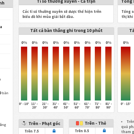
Tỉ số thường xuyên - Cả trận
Tổng 
nh
Các tỉ số thường xuyên sẽ được thể hiện trên
Tổng s
biểu đồ khi mùa giải bắt đầu.
thị khi
a
Tất cả bàn thắng ghi trong 10 phút
Tấ
0%
0%
0%
0%
0%
0%
0%
0%
0%
0%
n
0
bàn
0' - 10'
11' -
21' -
31' -
41' -
51' -
61' -
71' -
81' -
0' - 15'
20'
30'
40'
50'
60'
70'
80'
90'
Trên
Trên - Thẻ
Trên - Phạt góc
hắng
quả ph
Trên 0.5
Trên 7.5
tham g