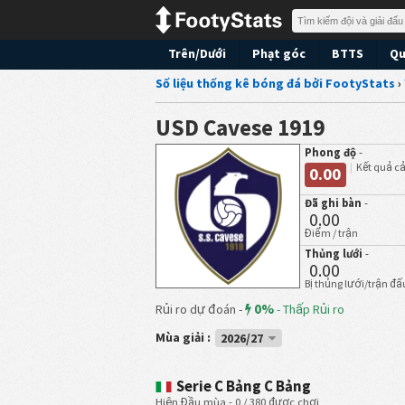
Trên/Dưới
Phạt góc
BTTS
Qu
Số liệu thống kê bóng đá bởi FootyStats
›
USD Cavese 1919
Phong độ
-
Kết quả cả
0.00
Đã ghi bàn
-
0.00
Điểm / trận
Thủng lưới
-
0.00
Bị thủng lưới/trận đấ
0%
Rủi ro dự đoán -
-
Thấp Rủi ro
Mùa giải :
2026/27
Serie C Bảng C Bảng
Hiện Đầu mùa - 0 / 380 được chơi