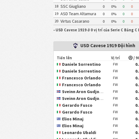
SSC Giugliano
18
0
0%
0
0
ASD Team Altamura
19
0
0%
0
0
Virtus Casarano
20
0
0%
0
0
•
USD Cavese 1919 ở 0 vị trí của Serie C Bảng C
USD Cavese 1919 Đội hình
Tiến lên
Vị trí
/ 9
Daniele Sorrentino
0
FW
Daniele Sorrentino
0
FW
Francesco Orlando
0
FW
Francesco Orlando
0
FW
Sveinn Aron Gudjohnsen
0
FW
Sveinn Aron Gudjohnsen
0
FW
Gerardo Fusco
0
FW
Gerardo Fusco
0
FW
Elios Minaj
0
FW
Elios Minaj
0
FW
Leonardo Ubaldi
0
FW