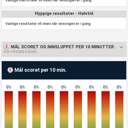
Vanlige måltotaler vil vises når sesongen er i gang.
Hyppige resultater - Halvtid
Vanlige resultater vil vises når sesongen er i gang.
MÅL SCORET OG INNSLUPPET PER 10 MINUTTER
-
KSV HESSEN KASSEL
Mål scoret per 10 min.
0%
0%
0%
0%
0%
0%
0%
0%
0%