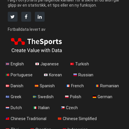
Følg FootyStats på følgende kanaler for å sikre at du aldri går
glipp av en statistikk, et tips eller en ny funksjon.
Fotballdata levert av
English
Japanese
Turkish
Portuguese
Korean
Russian
Danish
Spanish
French
Romanian
Greek
Swedish
Polish
German
Dutch
Italian
Czech
Chinese Traditional
Chinese Simplified