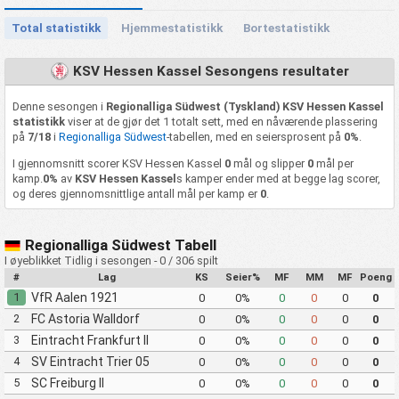
Total statistikk
Hjemmestatistikk
Bortestatistikk
KSV Hessen Kassel Sesongens resultater
Denne sesongen i
Regionalliga Südwest (Tyskland) KSV Hessen Kassel
statistikk
viser at de gjør det 1 totalt sett, med en nåværende plassering
på
7/18
i
Regionalliga Südwest
-tabellen, med en seiersprosent på
0%
.
I gjennomsnitt scorer KSV Hessen Kassel
0
mål og slipper
0
mål per
kamp.
0%
av
KSV Hessen Kassel
s kamper ender med at begge lag scorer,
og deres gjennomsnittlige antall mål per kamp er
0
.
Regionalliga Südwest Tabell
I øyeblikket Tidlig i sesongen - 0 / 306 spilt
#
Lag
KS
Seier%
MF
MM
MF
Poeng
1
VfR Aalen 1921
0
0%
0
0
0
0
2
FC Astoria Walldorf
0
0%
0
0
0
0
3
Eintracht Frankfurt II
0
0%
0
0
0
0
4
SV Eintracht Trier 05
0
0%
0
0
0
0
5
SC Freiburg II
0
0%
0
0
0
0