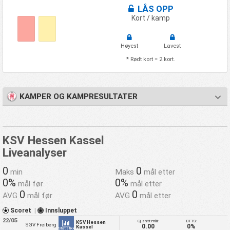
LÅS OPP
Kort / kamp
Høyest
Lavest
* Rødt kort = 2 kort.
KAMPER OG KAMPRESULTATER
KSV Hessen Kassel
Liveanalyser
0
0
min
Maks
mål etter
0%
0%
mål før
mål etter
0
0
AVG
mål før
AVG
mål etter
Scoret
|
Innsluppet
22/05
Gj.snitt mål:
BTTS:
KSV Hessen
SGV Freiberg
0.00
0%
Kassel
Statistikk