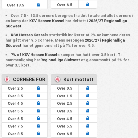
Over 6.5
Over 13.5
Over 7.5 ~ 13.5 cornere beregnes fra det totale antallet cornere i
en kamp der
KSV Hessen Kassel
har deltatt i
2026/27 Regionalliga
Südwest
KSV Hessen Kassel
s statistikk indikerer at ?% av kampene deres
har gått over 9.5 cornere. Mens sesongen
2026/27 i Regionalliga
Südwest
har et gjennomsnitt på ?% for over 9.5.
?% of KSV Hessen Kassel
s kamper har hatt over 3.5 kort. Til
sammenligning har
Regionalliga Südwest
et gjennomsnitt på ?% for
over 3.5 kort.
CORNERE FOR
Kort mottatt
Over 2.5
Over 0.5
Over 3.5
Over 1.5
Over 4.5
Over 2.5
Over 5.5
Over 3.5
Over 6.5
Over 4.5
Over 7.5
Over 5.5
Over 8.5
Over 6.5