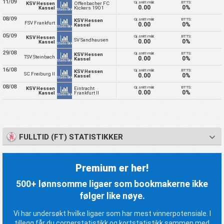
11/09
Gj.snitt mål:
BTTS:
KSV Hessen
Offenbacher FC
0.00
0%
Kassel
Kickers 1901
Statistikk
08/09
Gj.snitt mål:
BTTS:
KSV Hessen
FSV Frankfurt
0.00
0%
Kassel
Statistikk
05/09
Gj.snitt mål:
BTTS:
KSV Hessen
SV Sandhausen
0.00
0%
Kassel
Statistikk
29/08
Gj.snitt mål:
BTTS:
KSV Hessen
TSV Steinbach
0.00
0%
Kassel
Statistikk
16/08
Gj.snitt mål:
BTTS:
KSV Hessen
SC Freiburg II
0.00
0%
Kassel
Statistikk
08/08
Gj.snitt mål:
BTTS:
KSV Hessen
Eintracht
0.00
0%
Kassel
Frankfurt II
Statistikk
FULLTID (FT) STATISTIKKER
Premium er her!
500+ lønnsomme ligaer som bookmakerne ikke
følger like nøye.
Vi har undersøkt hvilke ligaer som har mest vinnerpotensiale. I
tillegg får du cornerstatistikk og kortstatistikk sammen med