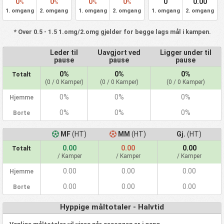
0
0
0
0
0
0.00
%
%
%
%
1. omgang
2. omgang
1. omgang
2. omgang
1. omgang
2. omgang
* Over 0.5 - 1.5 1.omg/2.omg gjelder for begge lags mål i kampen.
Leder til
Uavgjort ved
Ligger under til
pause
pause
pause
0%
0%
0%
Totalt
(0 / 0 Kamper)
(0 / 0 Kamper)
(0 / 0 Kamper)
0%
0%
0%
Hjemme
0%
0%
0%
Borte
MF
(HT)
MM
(HT)
Gj.
(HT)
0.00
0.00
0.00
Totalt
/ Kamper
/ Kamper
/ Kamper
0.00
0.00
0.00
Hjemme
0.00
0.00
0.00
Borte
Hyppige måltotaler - Halvtid