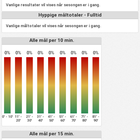
Vanlige resultater vil vises når sesongen er i gang.
Hyppige måltotaler - Fulltid
Vanlige måltotaler vil vises når sesongen er i gang.
Alle mål per 10 min.
0%
0%
0%
0%
0%
0%
0%
0%
0%
0' - 10'
11' -
21' -
31' -
41' -
51' -
61' -
71' -
81' -
20'
30'
40'
50'
60'
70'
80'
90'
Alle mål per 15 min.