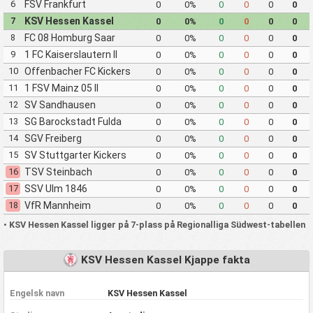
6
FSV Frankfurt
0
0%
0
0
0
0
7
KSV Hessen Kassel
0
0%
0
0
0
0
8
FC 08 Homburg Saar
0
0%
0
0
0
0
9
1 FC Kaiserslautern II
0
0%
0
0
0
0
10
Offenbacher FC Kickers
0
0%
0
0
0
0
1901
11
1 FSV Mainz 05 II
0
0%
0
0
0
0
12
SV Sandhausen
0
0%
0
0
0
0
13
SG Barockstadt Fulda
0
0%
0
0
0
0
Lehnerz
14
SGV Freiberg
0
0%
0
0
0
0
15
SV Stuttgarter Kickers
0
0%
0
0
0
0
16
TSV Steinbach
0
0%
0
0
0
0
17
SSV Ulm 1846
0
0%
0
0
0
0
18
VfR Mannheim
0
0%
0
0
0
0
•
KSV Hessen Kassel ligger på 7-plass på Regionalliga Südwest-tabellen
KSV Hessen Kassel Kjappe fakta
Engelsk navn
KSV Hessen Kassel