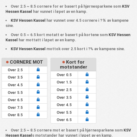
Over 2.5 ~ 8.5 cornere for er basert på hjørnesparkene som
KSV
Hessen Kassel
har vunnet i løpet av en kamp.
KSV Hessen Kassel
har vunnet over 4.5 cornere i ?％ av kampene
sine.
Over 0.5 ~ 6.5 kort motatt er basert på kortene som
KSV Hessen
Kassel
har mottatt i løpet av en kamp.
KSV Hessen Kassel
mottok over 2.5 kort i ?% av kampene sine.
CORNERE MOT
Kort for
motstander
Over 2.5
Over 0.5
Over 3.5
Over 1.5
Over 4.5
Over 2.5
Over 5.5
Over 3.5
Over 6.5
Over 4.5
Over 7.5
Over 5.5
Over 8.5
Over 6.5
Over 2.5 ~ 8.5 cornere mot er basert på hjørnesparkene som
KSV
Hessen Kassel
s motstander har vunnet i løpet av en kamp.