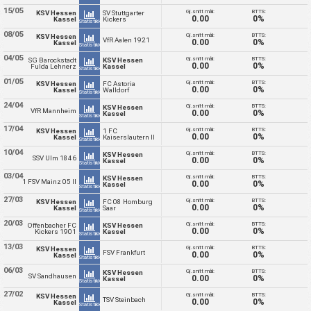
15/05
Gj.snitt mål:
BTTS:
KSV Hessen
SV Stuttgarter
0.00
0%
Kassel
Kickers
Statistikk
08/05
Gj.snitt mål:
BTTS:
KSV Hessen
VfR Aalen 1921
0.00
0%
Kassel
Statistikk
04/05
Gj.snitt mål:
BTTS:
SG Barockstadt
KSV Hessen
0.00
0%
Fulda Lehnerz
Kassel
Statistikk
01/05
Gj.snitt mål:
BTTS:
KSV Hessen
FC Astoria
0.00
0%
Kassel
Walldorf
Statistikk
24/04
Gj.snitt mål:
BTTS:
KSV Hessen
VfR Mannheim
0.00
0%
Kassel
Statistikk
17/04
Gj.snitt mål:
BTTS:
KSV Hessen
1 FC
0.00
0%
Kassel
Kaiserslautern II
Statistikk
10/04
Gj.snitt mål:
BTTS:
KSV Hessen
SSV Ulm 1846
0.00
0%
Kassel
Statistikk
03/04
Gj.snitt mål:
BTTS:
KSV Hessen
1 FSV Mainz 05 II
0.00
0%
Kassel
Statistikk
27/03
Gj.snitt mål:
BTTS:
KSV Hessen
FC 08 Homburg
0.00
0%
Kassel
Saar
Statistikk
20/03
Gj.snitt mål:
BTTS:
Offenbacher FC
KSV Hessen
0.00
0%
Kickers 1901
Kassel
Statistikk
13/03
Gj.snitt mål:
BTTS:
KSV Hessen
FSV Frankfurt
0.00
0%
Kassel
Statistikk
06/03
Gj.snitt mål:
BTTS:
KSV Hessen
SV Sandhausen
0.00
0%
Kassel
Statistikk
27/02
Gj.snitt mål:
BTTS:
KSV Hessen
TSV Steinbach
0.00
0%
Kassel
Statistikk