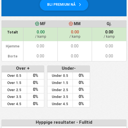
BLI PREMIUM NÅ
MF
MM
Gj.
0.00
0.00
0.00
Totalt
/ kamp
/ kamp
/ kamp
0.00
0.00
0.00
Hjemme
0.00
0.00
0.00
Borte
Over +
Under-
0%
0%
Over 0.5
Under 0.5
0%
0%
Over 1.5
Under 1.5
0%
0%
Over 2.5
Under 2.5
0%
0%
Over 3.5
Under 3.5
0%
0%
Over 4.5
Under 4.5
Hyppige resultater - Fulltid