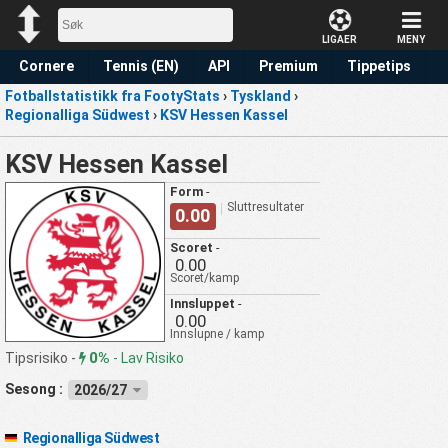
LIGAER
MENY
Cornere
Tennis (EN)
API
Premium
Tippetips
Fotballstatistikk fra FootyStats
›
Tyskland
›
Regionalliga Südwest
›
KSV Hessen Kassel
KSV Hessen Kassel
Form
-
Sluttresultater
0.00
Scoret
-
0.00
Scoret/kamp
Innsluppet
-
0.00
Innslupne / kamp
0%
Tipsrisiko -
-
Lav Risiko
Sesong :
2026/27
Regionalliga Südwest