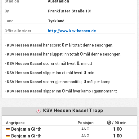
Stadion
Auestadion
By
Frankfurter Straße 131
Land
Tyskland
Offisielle sider
http://www.ksv-hessen.de
0
•
KSV Hessen Kassel
har scoret
mål totalt denne sesongen.
0
•
KSV Hessen Kassel
har sluppet inn totalt
mål denne sesongen.
0
•
KSV Hessen Kassel
scorer et mål hvert
. minutt
0
•
KSV Hessen Kassel
slipper inn et mål hvert
. min.
0
•
KSV Hessen Kassel
scorer gjennomsnittlig
mål per kamp
0
•
KSV Hessen Kassel
slipper inn
mål hver kamp i gjennomsnitt
KSV Hessen Kassel Tropp
Angripere
Posisjon
/ 90 min.
Benjamin Girth
ANG
1.00
Benjamin Girth
ANG
1.00