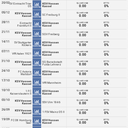
20/02
Gj.snitt mål:
BTTS:
SV Eintracht Trier
KSV Hessen
0.00
0%
05
Kassel
Statistikk
05/12
Gj.snitt mål:
BTTS:
KSV Hessen
SC Freiburg II
0.00
0%
Kassel
Statistikk
28/11
Gj.snitt mål:
BTTS:
Eintracht
KSV Hessen
0.00
0%
Frankfurt II
Kassel
Statistikk
21/11
Gj.snitt mål:
BTTS:
KSV Hessen
SGV Freiberg
0.00
0%
Kassel
Statistikk
14/11
Gj.snitt mål:
BTTS:
SV Stuttgarter
KSV Hessen
0.00
0%
Kickers
Kassel
Statistikk
07/11
Gj.snitt mål:
BTTS:
KSV Hessen
VfR Aalen 1921
0.00
0%
Kassel
Statistikk
31/10
Gj.snitt mål:
BTTS:
KSV Hessen
SG Barockstadt
0.00
0%
Kassel
Fulda Lehnerz
Statistikk
24/10
Gj.snitt mål:
BTTS:
FC Astoria
KSV Hessen
0.00
0%
Walldorf
Kassel
Statistikk
17/10
Gj.snitt mål:
BTTS:
KSV Hessen
VfR Mannheim
0.00
0%
Kassel
Statistikk
10/10
Gj.snitt mål:
BTTS:
1 FC
KSV Hessen
0.00
0%
Kaiserslautern II
Kassel
Statistikk
03/10
Gj.snitt mål:
BTTS:
KSV Hessen
SSV Ulm 1846
0.00
0%
Kassel
Statistikk
26/09
Gj.snitt mål:
BTTS:
KSV Hessen
1 FSV Mainz 05 II
0.00
0%
Kassel
Statistikk
19/09
Gj.snitt mål:
BTTS:
FC 08 Homburg
KSV Hessen
0.00
0%
Saar
Kassel
Statistikk