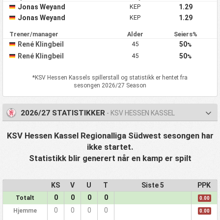
Jonas Weyand
KEP
1.29
Jonas Weyand
KEP
1.29
Trener/manager
Alder
Seiers%
René Klingbeil
45
50
%
René Klingbeil
45
50
%
*
KSV Hessen Kassel
s spillerstall og statistikk er hentet fra
sesongen 2026/27 Season
2026/27 STATISTIKKER
- KSV HESSEN KASSEL
KSV Hessen Kassel Regionalliga Südwest sesongen har
ikke startet.
Statistikk blir generert når en kamp er spilt
KS
V
U
T
Siste 5
PPK
0
0
0
0
Totalt
0.00
0
0
0
0
Hjemme
0.00