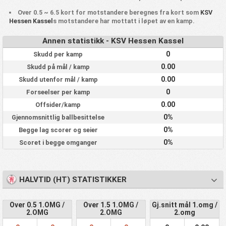
Over 0.5 ~ 6.5 kort for motstandere beregnes fra kort som
KSV
Hessen Kassel
s motstandere har mottatt i løpet av en kamp.
Annen statistikk - KSV Hessen Kassel
0
Skudd per kamp
0.00
Skudd på mål / kamp
0.00
Skudd utenfor mål / kamp
0
Forseelser per kamp
0.00
Offsider/kamp
0%
Gjennomsnittlig ballbesittelse
0%
Begge lag scorer og seier
0%
Scoret i begge omganger
HALVTID (HT) STATISTIKKER
Over 0.5 1.OMG /
Over 1.5 1.OMG /
Gj.snitt mål 1.omg /
2.OMG
2.OMG
2.omg