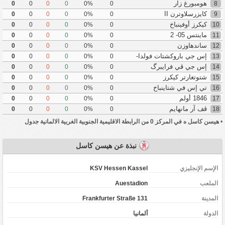
هومبورغ زار
0
0
0
0
0%
0
8
كايزرسلاوترن II
0
0
0
0
0%
0
9
كيكرز أوفينباخ
0
0
0
0
0%
0
10
ماينتس 05- 2
0
0
0
0
0%
0
11
ساندهاوزن
0
0
0
0
0%
0
12
إس جي باروكشتات فولدا-
0
0
0
0
0%
0
13
ليهنيرتس
إس جي ڤي فرايبرگ
0
0
0
0
0%
0
14
شتوتغارتر كيكرز
0
0
0
0
0%
0
15
تي إس في شتاينباخ
0
0
0
0
0%
0
16
1846 أولم
0
0
0
0
0%
0
17
ڤف آر مانهايم
0
0
0
0
0%
0
18
•
هيسن كاسل ه في المركز 0 من الرابطة الاقليمية الجنوبية الغربية الالمانية جدول
نبذة عن هيسن كاسل
الإسم الإنجليزي
KSV Hessen Kassel
الملعب
Auestadion
المدينة
Frankfurter Straße 131
‏الدولة
ألمانيا