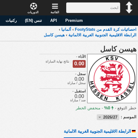
القائمة
الدوريات
Premium
API
تنس (EN)
ركنيات
احصائيات كرة القدم من FootyStats
›
ألمانيا
›
الرابطة الاقليمية الجنوبية الغربية الالمانية
›
هيسن كاسل
هيسن كاسل
الآداء
-
نتائج نهاية المباراة
0.00
سجل
-
0.00
سجل / مباراة
استقبل
-
0.00
ضد / مباراة
0%
خطر التوقع -
-
منخفض الخطر
الموسم :
2026/27
الرابطة الاقليمية الجنوبية الغربية الالمانية