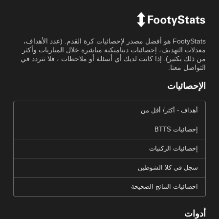
FootyStats هو أفضل مصدر لإحصائيات كرة القدم. (عدد الأهداف،
معدلات التهديف، إحصائيات ديناميكية مباشرة خلال المباريات وأكثر
من ذلك بكثير). إذا كانت لديك أي أسئلة أو ملاحظات ، فلا تتردد في
التواصل معنا.
الإحصائيات
أهداف - أكثر/ أقل من
إحصائيات BTTS
إحصائيات الركنيات
سجل في كلا الشوطين
احصائيات النتائج الصحيحة
أدوات