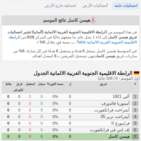
احصائيات عامة
أحصائيات الأرض
احصائية خارج الأرض
هيسن كاسل نتائج الموسم
في هذا الموسم من
الرابطة الاقليمية الجنوبية الغربية الالمانية (ألمانيا) تشير احصائيات
فريق هيسن كاسل
إلى اداء 1 بشل عام، ما يضعهم حاليًا في المركز
0/18
من
الرابطة
الاقليمية الجنوبية الغربية الالمانية Table
، ب نسبة فوز تعادل
0%
٪.
في المتوسط هيسن كاسل يسجل
0
هدفا و يستقبل
0
هدفا في كل مباراة.
0%
من
مباريات فريق
هيسن كاسل
تنتهي بتسجيل الفريقين ب
0
كمعدل أهداف.
الرابطة الاقليمية الجنوبية الغربية الالمانية الجدول
أول الموسم - 0 / 306 حاليا
#
فريق
ل
نسبة الفوز%
سجل
استقبل
فرق
نقاط
الأهداف
آلين 1921
0
0
0
0
0%
0
1
أستوريا فالدورف
0
0
0
0
0%
0
2
آينتراخت فرانكفورت
0
0
0
0
0%
0
3
آينتراخت ترير 05
0
0
0
0
0%
0
4
فرايبورغ II
0
0
0
0
0%
0
5
إف إس في فرانكفورت
0
0
0
0
0%
0
6
هيسن كاسل
0
0
0
0
0%
0
7