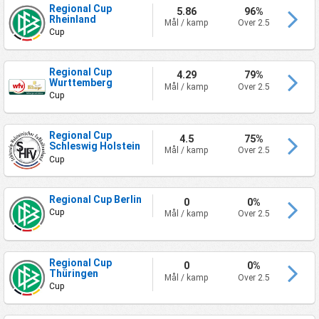
Regional Cup
5.86
96%
Rheinland
Mål / kamp
Over 2.5
Cup
Regional Cup
4.29
79%
Wurttemberg
Mål / kamp
Over 2.5
Cup
Regional Cup
4.5
75%
Schleswig Holstein
Mål / kamp
Over 2.5
Cup
Regional Cup Berlin
0
0%
Cup
Mål / kamp
Over 2.5
Regional Cup
0
0%
Thüringen
Mål / kamp
Over 2.5
Cup