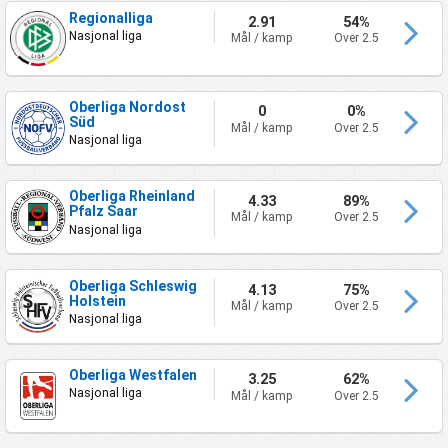
Regionalliga
2.91
54%
Nasjonal liga
Mål / kamp
Over 2.5
Oberliga Nordost
0
0%
Süd
Mål / kamp
Over 2.5
Nasjonal liga
Oberliga Rheinland
4.33
89%
Pfalz Saar
Mål / kamp
Over 2.5
Nasjonal liga
Oberliga Schleswig
4.13
75%
Holstein
Mål / kamp
Over 2.5
Nasjonal liga
Oberliga Westfalen
3.25
62%
Nasjonal liga
Mål / kamp
Over 2.5