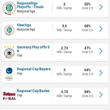
Regionalliga
2
50%
Playoffs - Finals
Mål / kamp
Over 2.5
Nasjonal liga
Oberliga
3.6
68%
Nasjonal liga
Mål / kamp
Over 2.5
Germany Play offs 5
2.73
47%
6
Mål / kamp
Over 2.5
Cup
Regional Cup Bayern
3
64%
Cup
Mål / kamp
Over 2.5
Regional Cup Baden
4.74
84%
Cup
Mål / kamp
Over 2.5