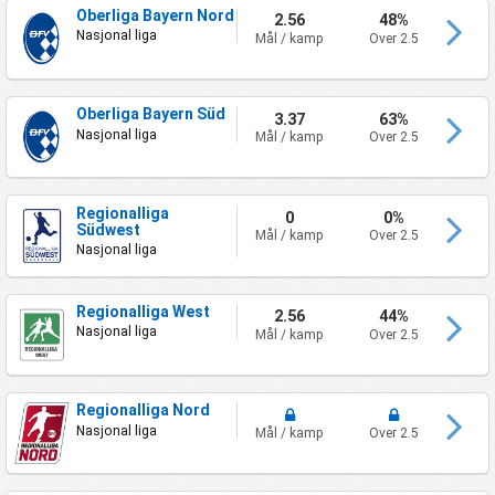
Oberliga Bayern Nord
2.56
48%
Nasjonal liga
Mål / kamp
Over 2.5
Oberliga Bayern Süd
3.37
63%
Nasjonal liga
Mål / kamp
Over 2.5
Regionalliga
0
0%
Südwest
Mål / kamp
Over 2.5
Nasjonal liga
Regionalliga West
2.56
44%
Nasjonal liga
Mål / kamp
Over 2.5
Regionalliga Nord
Nasjonal liga
Mål / kamp
Over 2.5