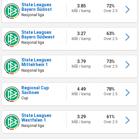
State Leagues
3.85
72%
Bayern Südost
Mål / kamp
Over 2.5
Nasjonal liga
State Leagues
3.27
63%
Bayern Südwest
Mål / kamp
Over 2.5
Nasjonal liga
State Leagues
3.79
73%
Mittelrhein 1
Mål / kamp
Over 2.5
Nasjonal liga
Regional Cup
4.49
78%
Sachsen
Mål / kamp
Over 2.5
Cup
State Leagues
3.29
61%
Westfalen 1
Mål / kamp
Over 2.5
Nasjonal liga