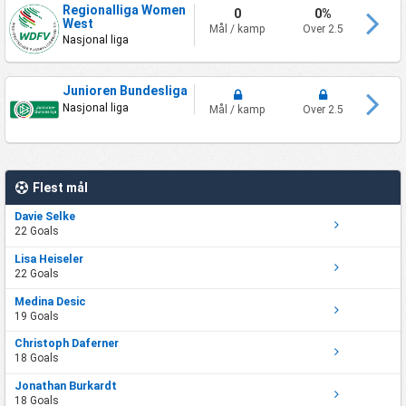
Regionalliga Women
0
0%
West
Mål / kamp
Over 2.5
Nasjonal liga
Junioren Bundesliga
Nasjonal liga
Mål / kamp
Over 2.5
Flest mål
Davie Selke
22 Goals
Lisa Heiseler
22 Goals
Medina Desic
19 Goals
Christoph Daferner
18 Goals
Jonathan Burkardt
18 Goals