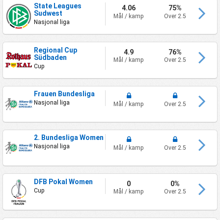
State Leagues
4.06
75%
Sudwest
Mål / kamp
Over 2.5
Nasjonal liga
Regional Cup
4.9
76%
Südbaden
Mål / kamp
Over 2.5
Cup
Frauen Bundesliga
Nasjonal liga
Mål / kamp
Over 2.5
2. Bundesliga Women
Nasjonal liga
Mål / kamp
Over 2.5
DFB Pokal Women
0
0%
Cup
Mål / kamp
Over 2.5