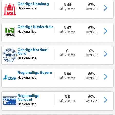
Oberliga Hamburg
3.44
67%
Nasjonal liga
Mål / kamp
Over 2.5
Oberliga Niederrhein
3.47
67%
Nasjonal liga
Mål / kamp
Over 2.5
Oberliga Nordost
0
0%
Nord
Mål / kamp
Over 2.5
Nasjonal liga
Regionalliga Bayern
3.06
56%
Nasjonal liga
Mål / kamp
Over 2.5
Regionalliga
3.5
69%
Nordost
Mål / kamp
Over 2.5
Nasjonal liga