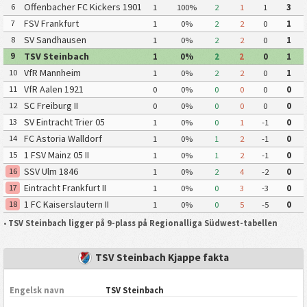
Offenbacher FC Kickers 1901
6
1
100%
2
1
1
3
FSV Frankfurt
7
1
0%
2
2
0
1
SV Sandhausen
8
1
0%
2
2
0
1
TSV Steinbach
9
1
0%
2
2
0
1
VfR Mannheim
10
1
0%
2
2
0
1
VfR Aalen 1921
11
0
0%
0
0
0
0
SC Freiburg II
12
0
0%
0
0
0
0
SV Eintracht Trier 05
13
1
0%
0
1
-1
0
FC Astoria Walldorf
14
1
0%
1
2
-1
0
1 FSV Mainz 05 II
15
1
0%
1
2
-1
0
SSV Ulm 1846
16
1
0%
2
4
-2
0
Eintracht Frankfurt II
17
1
0%
0
3
-3
0
1 FC Kaiserslautern II
18
1
0%
0
5
-5
0
•
TSV Steinbach ligger på 9-plass på Regionalliga Südwest-tabellen
TSV Steinbach Kjappe fakta
Engelsk navn
TSV Steinbach