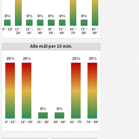
0%
0%
0%
0%
0%
0%
0' - 10'
11' -
21' -
31' -
41' -
51' -
61' -
71' -
81' -
20'
30'
40'
50'
60'
70'
80'
90'
Alle mål per 15 min.
25%
25%
25%
25%
0%
0%
0' - 15'
16' - 30'
31' - 45'
46' - 60'
61' - 75'
76' - 90'