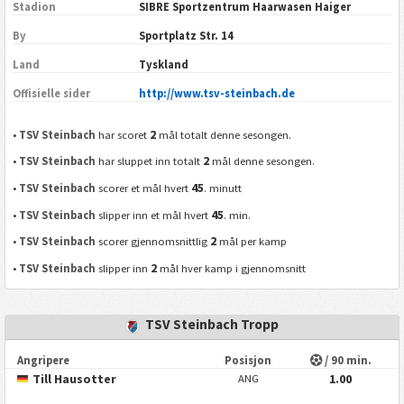
Stadion
SIBRE Sportzentrum Haarwasen Haiger
By
Sportplatz Str. 14
Land
Tyskland
Offisielle sider
http://www.tsv-steinbach.de
2
•
TSV Steinbach
har scoret
mål totalt denne sesongen.
2
•
TSV Steinbach
har sluppet inn totalt
mål denne sesongen.
45
•
TSV Steinbach
scorer et mål hvert
. minutt
45
•
TSV Steinbach
slipper inn et mål hvert
. min.
2
•
TSV Steinbach
scorer gjennomsnittlig
mål per kamp
2
•
TSV Steinbach
slipper inn
mål hver kamp i gjennomsnitt
TSV Steinbach Tropp
Angripere
Posisjon
/ 90 min.
Till Hausotter
1.00
ANG