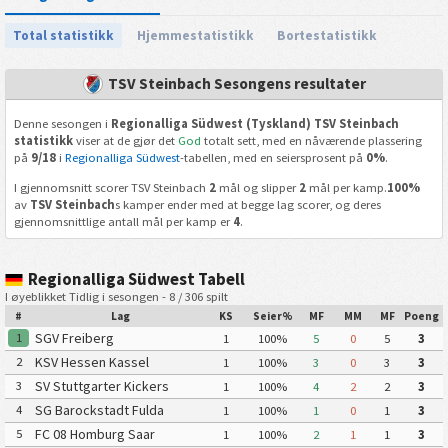
Total statistikk
Hjemmestatistikk
Bortestatistikk
TSV Steinbach Sesongens resultater
Denne sesongen i
Regionalliga Südwest (Tyskland) TSV Steinbach
statistikk
viser at de gjør det
God
totalt sett, med en nåværende plassering
på
9/18
i
Regionalliga Südwest
-tabellen, med en seiersprosent på
0%
.
I gjennomsnitt scorer TSV Steinbach
2
mål og slipper
2
mål per kamp.
100%
av
TSV Steinbach
s kamper ender med at begge lag scorer, og deres
gjennomsnittlige antall mål per kamp er
4
.
Regionalliga Südwest Tabell
I øyeblikket Tidlig i sesongen - 8 / 306 spilt
#
Lag
KS
Seier%
MF
MM
MF
Poeng
SGV Freiberg
1
1
100%
5
0
5
3
KSV Hessen Kassel
2
1
100%
3
0
3
3
SV Stuttgarter Kickers
3
1
100%
4
2
2
3
SG Barockstadt Fulda
4
1
100%
1
0
1
3
Lehnerz
FC 08 Homburg Saar
5
1
100%
2
1
1
3