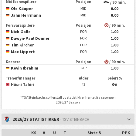
Midtbanespillere
Posisjon
/ 90 min.
Ole Käuper
0.00
MID
Jahn Herrmann
0.00
MID
Forsvarsspillere
Posisjon
/ 90 min.
Nick Galle
1.00
FOR
Dawyn-Paul Donner
1.00
FOR
Tim Kircher
1.00
FOR
Max Lippert
1.00
FOR
Keepere
Posisjon
/ 90 min.
Kevin Ibrahim
1.00
KEP
Trener/manager
Alder
Seiers%
Hüsni Tahiri
0
43
%
*
TSV Steinbach
s spillerstall og statistikk er hentet fra sesongen
2026/27 Season
2026/27 STATISTIKKER
- TSV STEINBACH
KS
V
U
T
Siste 5
PPK