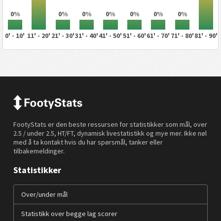
0%
0%
0%
0%
0%
0%
0%
0' - 10'
11' - 20'
21' - 30'
31' - 40'
41' - 50'
51' - 60'
61' - 70'
71' - 80'
81' - 90'
FootyStats er den beste ressursen for statistikker som mål, over
2.5 / under 2.5, HT/FT, dynamisk livestatistikk og mye mer. Ikke nøl
med å ta kontakt hvis du har spørsmål, tanker eller
tilbakemeldinger.
Statistikker
Over/under mål
Statistikk over begge lag scorer