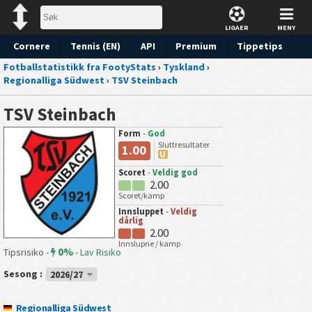
LIGAER
MENY
Cornere
Tennis (EN)
API
Premium
Tippetips
Fotballstatistikk fra FootyStats
›
Tyskland
›
Regionalliga Südwest
›
TSV Steinbach
TSV Steinbach
Form
-
God
Sluttresultater
1.00
U
Scoret
-
Veldig god
2.00
Scoret/kamp
Innsluppet
-
Veldig
dårlig
2.00
Innslupne / kamp
0%
Tipsrisiko -
-
Lav Risiko
Sesong :
2026/27
Regionalliga Südwest