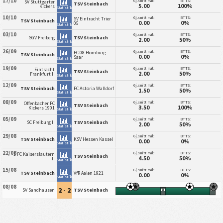
17/10
Gj.snitt mål:
BTTS:
SV Stuttgarter
TSV Steinbach
5.00
100%
Kickers
Statistikk
10/10
Gj.snitt mål:
BTTS:
SV Eintracht Trier
TSV Steinbach
0.00
0%
05
Statistikk
03/10
Gj.snitt mål:
BTTS:
SGV Freiberg
TSV Steinbach
2.00
50%
Statistikk
26/09
Gj.snitt mål:
BTTS:
FC 08 Homburg
TSV Steinbach
0.00
0%
Saar
Statistikk
19/09
Gj.snitt mål:
BTTS:
Eintracht
TSV Steinbach
2.00
50%
Frankfurt II
Statistikk
12/09
Gj.snitt mål:
BTTS:
TSV Steinbach
FC Astoria Walldorf
1.50
50%
Statistikk
08/09
Gj.snitt mål:
BTTS:
Offenbacher FC
TSV Steinbach
3.50
100%
Kickers 1901
Statistikk
05/09
Gj.snitt mål:
BTTS:
SC Freiburg II
TSV Steinbach
2.00
50%
Statistikk
29/08
Gj.snitt mål:
BTTS:
TSV Steinbach
KSV Hessen Kassel
0.00
0%
Statistikk
22/08
Gj.snitt mål:
BTTS:
1 FC Kaiserslautern
TSV Steinbach
4.50
50%
II
Statistikk
15/08
Gj.snitt mål:
BTTS:
TSV Steinbach
VfR Aalen 1921
0.00
0%
Statistikk
08/08
2 - 2
SV Sandhausen
TSV Steinbach
HT
FT