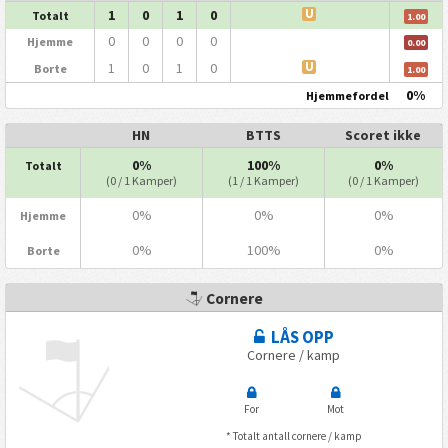
1
0
1
0
U
Totalt
1.00
0
0
0
0
Hjemme
0.00
1
0
1
0
U
Borte
1.00
0%
Hjemmefordel
HN
BTTS
Scoret ikke
0%
100%
0%
Totalt
(0 / 1 Kamper)
(1 / 1 Kamper)
(0 / 1 Kamper)
0%
0%
0%
Hjemme
0%
100%
0%
Borte
Cornere
LÅS OPP
Cornere / kamp
For
Mot
* Totalt antall cornere / kamp