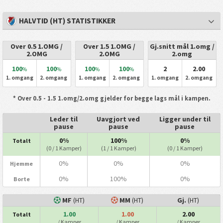
HALVTID (HT) STATISTIKKER
Over 0.5 1.OMG /
Over 1.5 1.OMG /
Gj.snitt mål 1.omg /
2.OMG
2.OMG
2.omg
100
100
100
100
2
2.00
%
%
%
%
1. omgang
2. omgang
1. omgang
2. omgang
1. omgang
2. omgang
* Over 0.5 - 1.5 1.omg/2.omg gjelder for begge lags mål i kampen.
Leder til
Uavgjort ved
Ligger under til
pause
pause
pause
0%
100%
0%
Totalt
(0 / 1 Kamper)
(1 / 1 Kamper)
(0 / 1 Kamper)
0%
0%
0%
Hjemme
0%
100%
0%
Borte
MF
(HT)
MM
(HT)
Gj.
(HT)
1.00
1.00
2.00
Totalt
/ Kamper
/ Kamper
/ Kamper