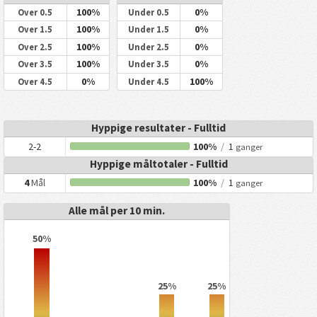
100%
0%
Over 0.5
Under 0.5
100%
0%
Over 1.5
Under 1.5
100%
0%
Over 2.5
Under 2.5
100%
0%
Over 3.5
Under 3.5
0%
100%
Over 4.5
Under 4.5
Hyppige resultater - Fulltid
2-2
100%
/
1
ganger
Hyppige måltotaler - Fulltid
4
Mål
100%
/
1
ganger
Alle mål per 10 min.
50%
25%
25%