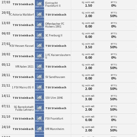
27/03
Gj.snitt mål:
BTTS:
Eintracht
TSV Steinbach
1.50
0%
Frankfurt II
Statistikk
20/03
Gj.snitt mål:
BTTS:
FC Astoria Walldorf
TSV Steinbach
2.00
50%
Statistikk
13/03
Gj.snitt mål:
BTTS:
Offenbacher FC
TSV Steinbach
0.00
0%
Kickers 1901
Statistikk
06/03
Gj.snitt mål:
BTTS:
TSV Steinbach
SC Freiburg II
0.00
0%
Statistikk
27/02
Gj.snitt mål:
BTTS:
KSV Hessen Kassel
TSV Steinbach
3.50
50%
Statistikk
20/02
Gj.snitt mål:
BTTS:
1 FC Kaiserslautern
TSV Steinbach
0.00
0%
II
Statistikk
05/12
Gj.snitt mål:
BTTS:
VfR Aalen 1921
TSV Steinbach
2.00
50%
Statistikk
28/11
Gj.snitt mål:
BTTS:
TSV Steinbach
SV Sandhausen
0.00
0%
Statistikk
21/11
Gj.snitt mål:
BTTS:
1 FSV Mainz 05 II
TSV Steinbach
2.00
50%
Statistikk
14/11
Gj.snitt mål:
BTTS:
TSV Steinbach
SSV Ulm 1846
3.00
50%
Statistikk
07/11
Gj.snitt mål:
BTTS:
SG Barockstadt
TSV Steinbach
2.00
50%
Fulda Lehnerz
Statistikk
31/10
Gj.snitt mål:
BTTS:
TSV Steinbach
FSV Frankfurt
0.00
0%
Statistikk
24/10
Gj.snitt mål:
BTTS:
TSV Steinbach
VfR Mannheim
2.00
50%
Statistikk