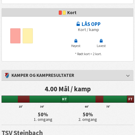
Kort
LÅS OPP
Kort / kamp
Høyest
Lavest
* Rødt kort = 2 kort.
KAMPER OG KAMPRESULTATER
4.00 Mål / kamp
HT
FT
15'
30'
60'
75'
50%
50%
1. omgang
2. omgang
TSV Steinbach