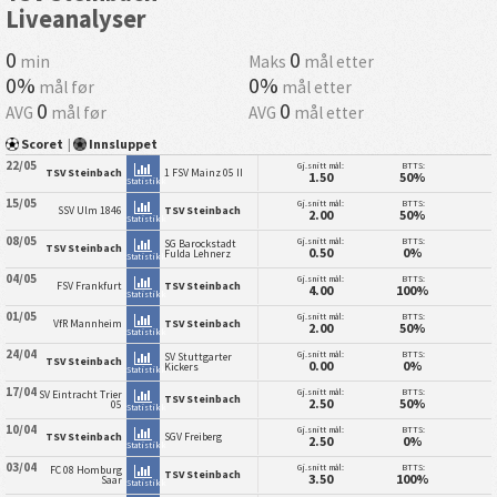
Liveanalyser
0
0
min
Maks
mål etter
0%
0%
mål før
mål etter
0
0
AVG
mål før
AVG
mål etter
Scoret
|
Innsluppet
22/05
Gj.snitt mål:
BTTS:
TSV Steinbach
1 FSV Mainz 05 II
1.50
50%
Statistikk
15/05
Gj.snitt mål:
BTTS:
SSV Ulm 1846
TSV Steinbach
2.00
50%
Statistikk
08/05
Gj.snitt mål:
BTTS:
SG Barockstadt
TSV Steinbach
0.50
0%
Fulda Lehnerz
Statistikk
04/05
Gj.snitt mål:
BTTS:
FSV Frankfurt
TSV Steinbach
4.00
100%
Statistikk
01/05
Gj.snitt mål:
BTTS:
VfR Mannheim
TSV Steinbach
2.00
50%
Statistikk
24/04
Gj.snitt mål:
BTTS:
SV Stuttgarter
TSV Steinbach
0.00
0%
Kickers
Statistikk
17/04
Gj.snitt mål:
BTTS:
SV Eintracht Trier
TSV Steinbach
2.50
50%
05
Statistikk
10/04
Gj.snitt mål:
BTTS:
TSV Steinbach
SGV Freiberg
2.50
0%
Statistikk
03/04
Gj.snitt mål:
BTTS:
FC 08 Homburg
TSV Steinbach
3.50
100%
Saar
Statistikk