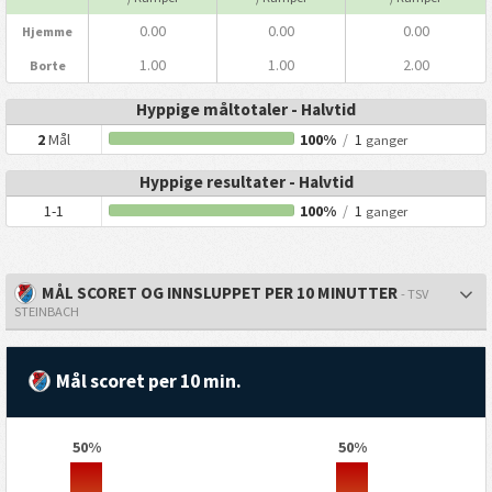
0.00
0.00
0.00
Hjemme
1.00
1.00
2.00
Borte
Hyppige måltotaler - Halvtid
2
Mål
100%
/
1
ganger
Hyppige resultater - Halvtid
1-1
100%
/
1
ganger
MÅL SCORET OG INNSLUPPET PER 10 MINUTTER
- TSV
STEINBACH
Mål scoret per 10 min.
50%
50%