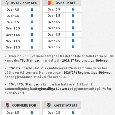
Over - Kort
Over - cornere
Over 0.5
Over 7.5
Over 1.5
Over 8.5
Over 2.5
Over 9.5
Over 3.5
Over 10.5
Over 4.5
Over 11.5
Over 5.5
Over 12.5
Over 6.5
Over 13.5
Over 7.5 ~ 13.5 cornere beregnes fra det totale antallet cornere i en
kamp der
TSV Steinbach
har deltatt i
2026/27 Regionalliga Südwest
TSV Steinbach
s statistikk indikerer at ?% av kampene deres har
gått over 9.5 cornere. Mens sesongen
2026/27 i Regionalliga Südwest
har et gjennomsnitt på ?% for over 9.5.
?% of TSV Steinbach
s kamper har hatt over 3.5 kort. Til
sammenligning har
Regionalliga Südwest
et gjennomsnitt på ?% for
over 3.5 kort.
CORNERE FOR
Kort mottatt
Over 2.5
Over 0.5