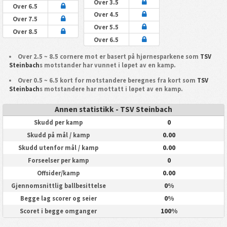
Over 3.5
Over 6.5
Over 4.5
Over 7.5
Over 5.5
Over 8.5
Over 6.5
Over 2.5 ~ 8.5 cornere mot er basert på hjørnesparkene som
TSV
Steinbach
s motstander har vunnet i løpet av en kamp.
Over 0.5 ~ 6.5 kort for motstandere beregnes fra kort som
TSV
Steinbach
s motstandere har mottatt i løpet av en kamp.
Annen statistikk - TSV Steinbach
0
Skudd per kamp
0.00
Skudd på mål / kamp
0.00
Skudd utenfor mål / kamp
0
Forseelser per kamp
0.00
Offsider/kamp
0%
Gjennomsnittlig ballbesittelse
0%
Begge lag scorer og seier
100%
Scoret i begge omganger