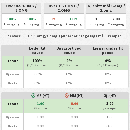
Over 0.5 1.OMG /
Over 1.5 1.OMG /
Gj.snitt mål 1.omg /
2.OMG
2.OMG
2.omg
100
100
0
100
1
2.00
%
%
%
%
1. omgang
2. omgang
1. omgang
2. omgang
1. omgang
2. omgang
* Over 0.5 - 1.5 1.omg/2.omg gjelder for begge lags mål i kampen.
Leder til
Uavgjort ved
Ligger under til
pause
pause
pause
100%
0%
0%
Totalt
(1 / 1 Kamper)
(0 / 1 Kamper)
(0 / 1 Kamper)
100%
0%
0%
Hjemme
0%
0%
0%
Borte
MF
(HT)
MM
(HT)
Gj.
(HT)
1.00
0.00
1.00
Totalt
/ Kamper
/ Kamper
/ Kamper
1.00
0.00
1.00
Hjemme
0.00
0.00
0.00
Borte