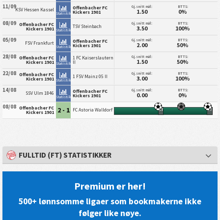
11/09
Gj.snitt mål:
BTTS:
Offenbacher FC
KSV Hessen Kassel
1.50
0%
Kickers 1901
Statistikk
08/09
Gj.snitt mål:
BTTS:
Offenbacher FC
TSV Steinbach
3.50
100%
Kickers 1901
Statistikk
05/09
Gj.snitt mål:
BTTS:
Offenbacher FC
FSV Frankfurt
2.00
50%
Kickers 1901
Statistikk
28/08
Gj.snitt mål:
BTTS:
Offenbacher FC
1 FC Kaiserslautern
1.50
50%
Kickers 1901
II
Statistikk
22/08
Gj.snitt mål:
BTTS:
Offenbacher FC
1 FSV Mainz 05 II
3.00
100%
Kickers 1901
Statistikk
14/08
Gj.snitt mål:
BTTS:
Offenbacher FC
SSV Ulm 1846
0.00
0%
Kickers 1901
Statistikk
08/08
Offenbacher FC
2 - 1
FC Astoria Walldorf
HT
FT
Kickers 1901
FULLTID (FT) STATISTIKKER
Premium er her!
500+ lønnsomme ligaer som bookmakerne ikke
følger like nøye.