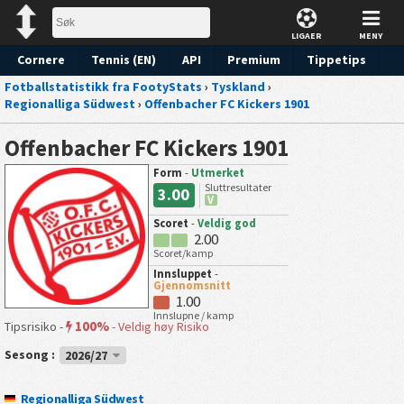
LIGAER
MENY
Cornere
Tennis (EN)
API
Premium
Tippetips
Fotballstatistikk fra FootyStats
›
Tyskland
›
Regionalliga Südwest
›
Offenbacher FC Kickers 1901
Offenbacher FC Kickers 1901
Form
-
Utmerket
Sluttresultater
3.00
V
Scoret
-
Veldig god
2.00
Scoret/kamp
Innsluppet
-
Gjennomsnitt
1.00
Innslupne / kamp
100%
Tipsrisiko -
-
Veldig høy Risiko
Sesong :
2026/27
Regionalliga Südwest