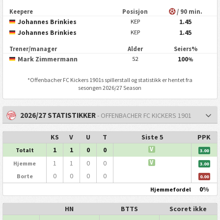
Keepere
Posisjon
/ 90 min.
Johannes Brinkies
1.45
KEP
Johannes Brinkies
1.45
KEP
Trener/manager
Alder
Seiers%
Mark Zimmermann
100
52
%
*
Offenbacher FC Kickers 1901
s spillerstall og statistikk er hentet fra
sesongen 2026/27 Season
2026/27 STATISTIKKER
- OFFENBACHER FC KICKERS 1901
KS
V
U
T
Siste 5
PPK
1
1
0
0
V
Totalt
3.00
1
1
0
0
V
Hjemme
3.00
0
0
0
0
Borte
0.00
0%
Hjemmefordel
HN
BTTS
Scoret ikke