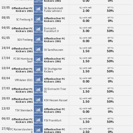
0.00
0%
Kickers 1901
Statistikk
15/05
Gj.snitt mål:
BTTS:
Offenbacher FC
SG Barockstadt
2.00
50%
Kickers 1901
Fulda Lehnerz
Statistikk
08/05
Gj.snitt mål:
BTTS:
Offenbacher FC
SC Freiburg II
0.00
0%
Kickers 1901
Statistikk
04/05
Gj.snitt mål:
BTTS:
Offenbacher FC
Eintracht
3.00
50%
Kickers 1901
Frankfurt II
Statistikk
01/05
Gj.snitt mål:
BTTS:
Offenbacher FC
SGV Freiberg
0.00
0%
Kickers 1901
Statistikk
24/04
Gj.snitt mål:
BTTS:
Offenbacher FC
SV Sandhausen
1.50
50%
Kickers 1901
Statistikk
17/04
Gj.snitt mål:
BTTS:
FC 08 Homburg
Offenbacher FC
1.50
50%
Saar
Kickers 1901
Statistikk
10/04
Gj.snitt mål:
BTTS:
Offenbacher FC
SV Stuttgarter
1.50
50%
Kickers 1901
Kickers
Statistikk
03/04
Gj.snitt mål:
BTTS:
Offenbacher FC
VfR Aalen 1921
0.00
0%
Kickers 1901
Statistikk
27/03
Gj.snitt mål:
BTTS:
Offenbacher FC
SV Eintracht Trier
1.50
50%
Kickers 1901
05
Statistikk
20/03
Gj.snitt mål:
BTTS:
Offenbacher FC
KSV Hessen Kassel
1.50
50%
Kickers 1901
Statistikk
13/03
Gj.snitt mål:
BTTS:
Offenbacher FC
TSV Steinbach
0.00
0%
Kickers 1901
Statistikk
06/03
Gj.snitt mål:
BTTS:
Offenbacher FC
FSV Frankfurt
1.50
50%
Kickers 1901
Statistikk
27/02
Gj.snitt mål:
BTTS:
1 FC Kaiserslautern
Offenbacher FC
2.50
0%
II
Kickers 1901
Statistikk