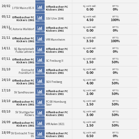
20/02
Gj.snitt mål:
BTTS:
Offenbacher FC
1 FSV Mainz 05 II
0.00
0%
Kickers 1901
Statistikk
05/12
Gj.snitt mål:
BTTS:
Offenbacher FC
SSV Ulm 1846
4.50
100%
Kickers 1901
Statistikk
28/11
Gj.snitt mål:
BTTS:
Offenbacher FC
FC Astoria Walldorf
0.00
0%
Kickers 1901
Statistikk
21/11
Gj.snitt mål:
BTTS:
Offenbacher FC
VfR Mannheim
3.50
100%
Kickers 1901
Statistikk
14/11
Gj.snitt mål:
BTTS:
SG Barockstadt
Offenbacher FC
0.00
0%
Fulda Lehnerz
Kickers 1901
Statistikk
07/11
Gj.snitt mål:
BTTS:
Offenbacher FC
SC Freiburg II
1.50
50%
Kickers 1901
Statistikk
31/10
Gj.snitt mål:
BTTS:
Eintracht
Offenbacher FC
0.00
0%
Frankfurt II
Kickers 1901
Statistikk
24/10
Gj.snitt mål:
BTTS:
Offenbacher FC
SGV Freiberg
4.00
50%
Kickers 1901
Statistikk
17/10
Gj.snitt mål:
BTTS:
Offenbacher FC
SV Sandhausen
2.00
50%
Kickers 1901
Statistikk
10/10
Gj.snitt mål:
BTTS:
Offenbacher FC
FC 08 Homburg
1.50
50%
Kickers 1901
Saar
Statistikk
03/10
Gj.snitt mål:
BTTS:
SV Stuttgarter
Offenbacher FC
3.00
50%
Kickers
Kickers 1901
Statistikk
26/09
Gj.snitt mål:
BTTS:
Offenbacher FC
VfR Aalen 1921
1.50
50%
Kickers 1901
Statistikk
18/09
Gj.snitt mål:
BTTS:
SV Eintracht Trier
Offenbacher FC
0.50
0%
05
Kickers 1901
Statistikk