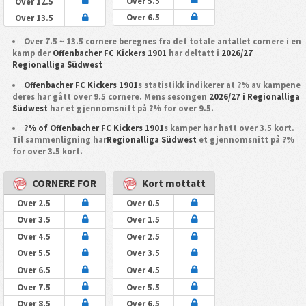
Over 5.5
Over 12.5
Over 6.5
Over 13.5
Over 7.5 ~ 13.5 cornere beregnes fra det totale antallet cornere i en
kamp der
Offenbacher FC Kickers 1901
har deltatt i
2026/27
Regionalliga Südwest
Offenbacher FC Kickers 1901
s statistikk indikerer at ?% av kampene
deres har gått over 9.5 cornere. Mens sesongen
2026/27 i Regionalliga
Südwest
har et gjennomsnitt på ?% for over 9.5.
?% of Offenbacher FC Kickers 1901
s kamper har hatt over 3.5 kort.
Til sammenligning har
Regionalliga Südwest
et gjennomsnitt på ?%
for over 3.5 kort.
CORNERE FOR
Kort mottatt
Over 2.5
Over 0.5
Over 3.5
Over 1.5
Over 4.5
Over 2.5
Over 5.5
Over 3.5
Over 6.5
Over 4.5
Over 7.5
Over 5.5
Over 8.5
Over 6.5