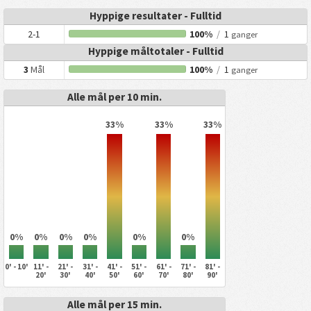
Hyppige resultater - Fulltid
2-1
100%
/
1
ganger
Hyppige måltotaler - Fulltid
3
Mål
100%
/
1
ganger
Alle mål per 10 min.
33%
33%
33%
0%
0%
0%
0%
0%
0%
0' - 10'
11' -
21' -
31' -
41' -
51' -
61' -
71' -
81' -
20'
30'
40'
50'
60'
70'
80'
90'
Alle mål per 15 min.