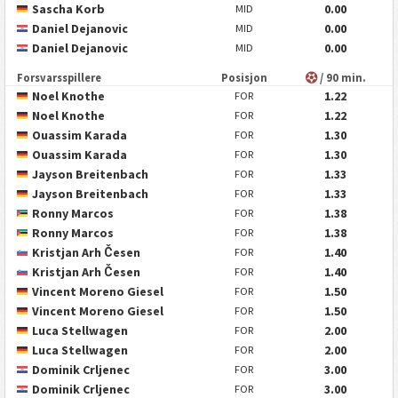
Sascha Korb
0.00
MID
Daniel Dejanovic
0.00
MID
Daniel Dejanovic
0.00
MID
Forsvarsspillere
Posisjon
/ 90 min.
Noel Knothe
1.22
FOR
Noel Knothe
1.22
FOR
Ouassim Karada
1.30
FOR
Ouassim Karada
1.30
FOR
Jayson Breitenbach
1.33
FOR
Jayson Breitenbach
1.33
FOR
Ronny Marcos
1.38
FOR
Ronny Marcos
1.38
FOR
Kristjan Arh Česen
1.40
FOR
Kristjan Arh Česen
1.40
FOR
Vincent Moreno Giesel
1.50
FOR
Vincent Moreno Giesel
1.50
FOR
Luca Stellwagen
2.00
FOR
Luca Stellwagen
2.00
FOR
Dominik Crljenec
3.00
FOR
Dominik Crljenec
3.00
FOR