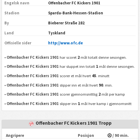
Engelsk navn
Offenbacher FC Kickers 1901
Stadion
Sparda-Bank-Hessen-Stadion
By
Bieberer Straße 282
Land
Tyskland
Offisielle sider
http://www.ofc.de
2
•
Offenbacher FC Kickers 1901
har scoret
mål totalt denne sesongen.
1
•
Offenbacher FC Kickers 1901
har sluppet inn totalt
mål denne sesongen.
45
•
Offenbacher FC Kickers 1901
scorer et mål hvert
. minutt
90
•
Offenbacher FC Kickers 1901
slipper inn et mål hvert
. min.
2
•
Offenbacher FC Kickers 1901
scorer gjennomsnittlig
mål per kamp
1
•
Offenbacher FC Kickers 1901
slipper inn
mål hver kamp i gjennomsnitt
Offenbacher FC Kickers 1901 Tropp
Angripere
Posisjon
/ 90 min.