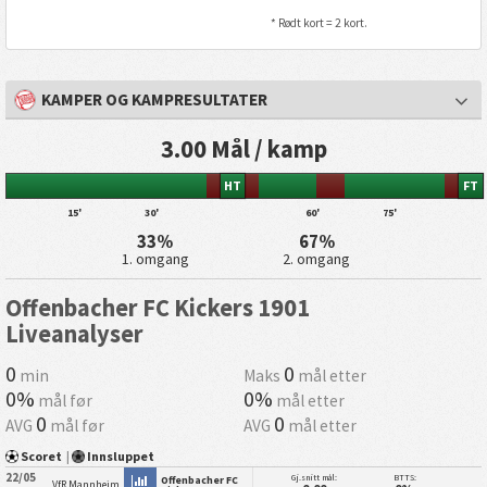
* Rødt kort = 2 kort.
KAMPER OG KAMPRESULTATER
3.00 Mål / kamp
HT
FT
15'
30'
60'
75'
33%
67%
1. omgang
2. omgang
Offenbacher FC Kickers 1901
Liveanalyser
0
0
min
Maks
mål etter
0%
0%
mål før
mål etter
0
0
AVG
mål før
AVG
mål etter
Scoret
|
Innsluppet
22/05
Gj.snitt mål:
BTTS:
Offenbacher FC
VfR Mannheim