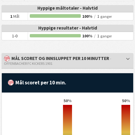
Hyppige måltotaler - Halvtid
1
Mål
100%
/
1
ganger
Hyppige resultater - Halvtid
1-0
100%
/
1
ganger
MÅL SCORET OG INNSLUPPET PER 10 MINUTTER
-
OFFENBACHER FC KICKERS 1901
Mål scoret per 10 min.
50%
50%