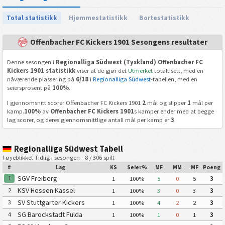
Total statistikk
Hjemmestatistikk
Bortestatistikk
Offenbacher FC Kickers 1901 Sesongens resultater
Denne sesongen i
Regionalliga Südwest (Tyskland) Offenbacher FC
Kickers 1901 statistikk
viser at de gjør det
Utmerket
totalt sett, med en
nåværende plassering på
6/18
i
Regionalliga Südwest
-tabellen, med en
seiersprosent på
100%
.
I gjennomsnitt scorer Offenbacher FC Kickers 1901
2
mål og slipper
1
mål per
kamp.
100%
av
Offenbacher FC Kickers 1901
s kamper ender med at begge
lag scorer, og deres gjennomsnittlige antall mål per kamp er
3
.
Regionalliga Südwest Tabell
I øyeblikket Tidlig i sesongen - 8 / 306 spilt
#
Lag
KS
Seier%
MF
MM
MF
Poeng
SGV Freiberg
1
1
100%
5
0
5
3
KSV Hessen Kassel
2
1
100%
3
0
3
3
SV Stuttgarter Kickers
3
1
100%
4
2
2
3
SG Barockstadt Fulda
4
1
100%
1
0
1
3