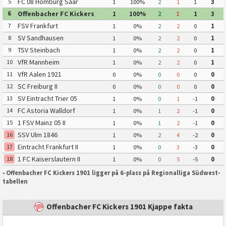
Lehnerz
FC 08 Homburg Saar
5
1
100%
2
1
1
3
Offenbacher FC Kickers
6
1
100%
2
1
1
3
1901
FSV Frankfurt
7
1
0%
2
2
0
1
SV Sandhausen
8
1
0%
2
2
0
1
TSV Steinbach
9
1
0%
2
2
0
1
VfR Mannheim
10
1
0%
2
2
0
1
VfR Aalen 1921
11
0
0%
0
0
0
0
SC Freiburg II
12
0
0%
0
0
0
0
SV Eintracht Trier 05
13
1
0%
0
1
-1
0
FC Astoria Walldorf
14
1
0%
1
2
-1
0
1 FSV Mainz 05 II
15
1
0%
1
2
-1
0
SSV Ulm 1846
16
1
0%
2
4
-2
0
Eintracht Frankfurt II
17
1
0%
0
3
-3
0
1 FC Kaiserslautern II
18
1
0%
0
5
-5
0
•
Offenbacher FC Kickers 1901 ligger på 6-plass på Regionalliga Südwest-
tabellen
Offenbacher FC Kickers 1901 Kjappe fakta