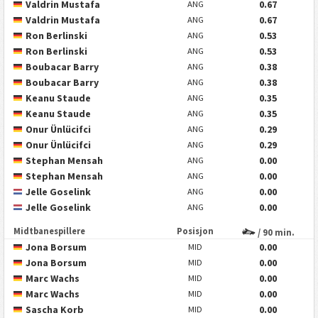
Valdrin Mustafa
0.67
ANG
Valdrin Mustafa
0.67
ANG
Ron Berlinski
0.53
ANG
Ron Berlinski
0.53
ANG
Boubacar Barry
0.38
ANG
Boubacar Barry
0.38
ANG
Keanu Staude
0.35
ANG
Keanu Staude
0.35
ANG
Onur Ünlücifci
0.29
ANG
Onur Ünlücifci
0.29
ANG
Stephan Mensah
0.00
ANG
Stephan Mensah
0.00
ANG
Jelle Goselink
0.00
ANG
Jelle Goselink
0.00
ANG
Midtbanespillere
Posisjon
/ 90 min.
Jona Borsum
0.00
MID
Jona Borsum
0.00
MID
Marc Wachs
0.00
MID
Marc Wachs
0.00
MID
Sascha Korb
0.00
MID