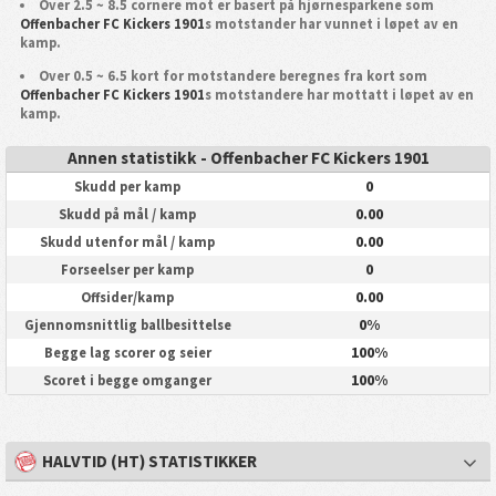
Over 2.5 ~ 8.5 cornere mot er basert på hjørnesparkene som
Offenbacher FC Kickers 1901
s motstander har vunnet i løpet av en
kamp.
Over 0.5 ~ 6.5 kort for motstandere beregnes fra kort som
Offenbacher FC Kickers 1901
s motstandere har mottatt i løpet av en
kamp.
Annen statistikk - Offenbacher FC Kickers 1901
0
Skudd per kamp
0.00
Skudd på mål / kamp
0.00
Skudd utenfor mål / kamp
0
Forseelser per kamp
0.00
Offsider/kamp
0%
Gjennomsnittlig ballbesittelse
100%
Begge lag scorer og seier
100%
Scoret i begge omganger
HALVTID (HT) STATISTIKKER