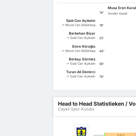
Musa Eren Kara
14'
Zonder Assist
Said Can Açıkalın
Murat Can Bölükbaşı
19'
Berkehan Biçer
Said Can Açıkalın
23'
Emre Köroğlu
Murat Can Bölükbaşı
40'
Berkay Görmez
Said Can Açıkalın
58'
Turan Ali Demirci
Said Can Açıkalın
78'
Head to Head Statistieken / Vo
Cayeli Spor Kulubu
0%
33%