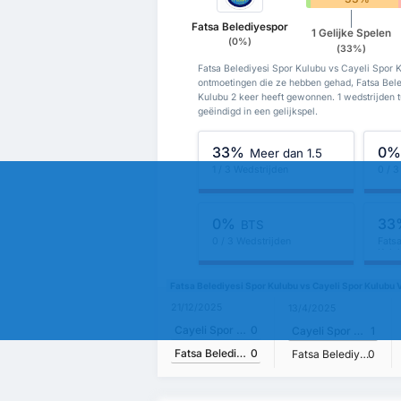
Fatsa Belediyespor
1 Gelijke Spelen
(0%)
(33%)
Fatsa Belediyesi Spor Kulubu vs Cayeli Spor 
ontmoetingen die ze hebben gehad, Fatsa Bel
Kulubu 2 keer heeft gewonnen. 1 wedstrijden t
geëindigd in een gelijkspel.
33%
0
Meer dan 1.5
1 / 3 Wedstrijden
0 / 3
0%
33
BTS
0 / 3 Wedstrijden
Fats
Kulu
Fatsa Belediyesi Spor Kulubu vs Cayeli Spor Kulubu 
21/12/2025
13/4/2025
Cayeli Spor Kulubu
0
Cayeli Spor Kulubu
1
Fatsa Belediyesi Spor Kulubu
0
Fatsa Belediyesi Spor Kulubu
0