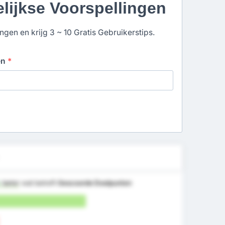
elijkse Voorspellingen
gen en krijg 3 ~ 10 Gratis Gebruikerstips.
en
*
%
beter
wat betreft
Gescoorde Doelpunten