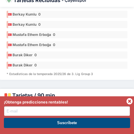
Tarjetas Recibidas
-
Çayelispor
Berkay Kumlu 0
Berkay Kumlu 0
Mustafa Ethem Erboğa 0
Mustafa Ethem Erboğa 0
Burak Diker 0
Burak Diker 0
* Estadísticas de la temporada 2025/26 de 3. Lig Group 3
Tarjetas / 90 min
¡Obtenga predicciones rentables!
Tarjetas / 90 min
-
Fatsa Belediyespor
ÚNETE A PREMIUM. GANA AHORA.
Kadircan Bilikli 0