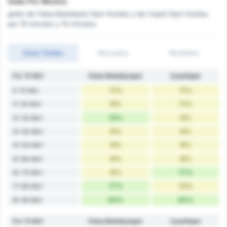
Goles Por Minutos
goles de Fatsa Belediyesi Spor Kulubu y de Cayeli Spor Kulubu
por 10 minutos y 15 minutos.
Goles Totales
Marcados
Recibidos
Por 10 Min'
Fatsa Belediyespor
Çayelispor
11%
11%
0-10 Min
8%
11%
11-20 Min'
15%
6%
21-30 Min'
6%
8%
31-40 Min'
9%
8%
41-50 Min'
9%
8%
51-60 Min'
6%
17%
61-70 Min'
17%
12%
71-80 Min'
20%
20%
81-90 Min'
Por 15 Min'
Fatsa Belediyespor
Çayelispor