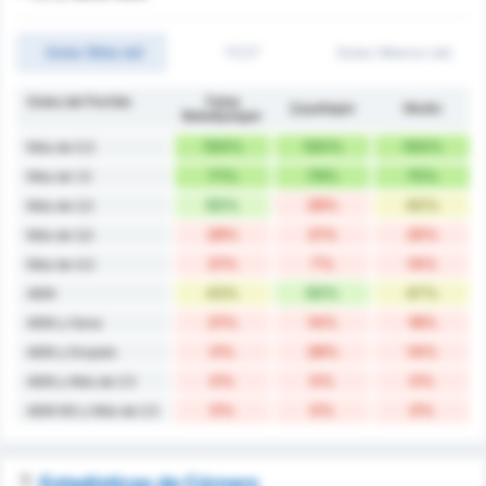
Goles (Más de)
1T/2T
Goles (Menos de)
Goles del Partido
Fatsa
Çayelispor
Medio
Belediyespor
100%
100%
100%
Más de 0,5
71%
79%
75%
Más de 1,5
50%
29%
40%
Más de 2,5
29%
21%
25%
Más de 3,5
21%
7%
14%
Más de 4,5
43%
50%
47%
AEM
21%
14%
18%
AEM y Gana
0%
28%
14%
AEM y Empate
0%
0%
0%
AEM y Más de 2.5
0%
0%
0%
AEM NO y Más de 2.5
Estadísticas de Córners