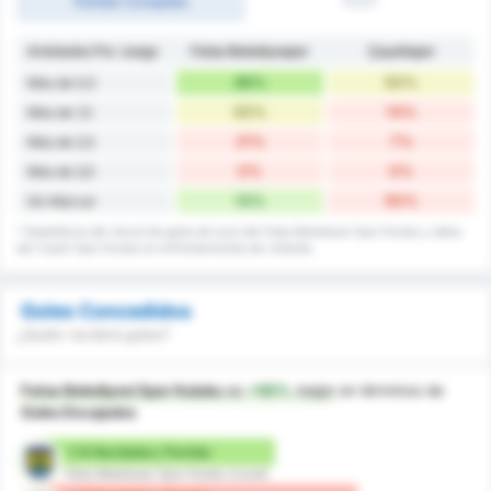
Partido Completo
1T/2T
Antotados Por Juego
Fatsa Belediyespor
Çayelispor
86%
50%
Más de 0,5
50%
14%
Más de 1,5
21%
7%
Más de 2,5
0%
0%
Más de 3,5
14%
50%
Sin Marcar
* Estadísticas del récord de goles de local del Fatsa Belediyesi Spor Kulubu y datos
del Cayeli Spor Kulubu en enfrentamientos de visitante.
Goles Concedidos
¿Quién recibirá goles?
Fatsa Belediyesi Spor Kulubu
es
+50%
mejor
en términos de
Goles Encajados
1.14 Recibidos / Partido
Fatsa Belediyesi Spor Kulubu (Local)