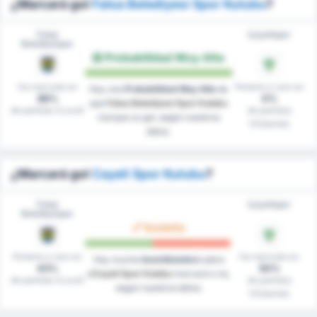
¿Marcará gol
Fatsa Belediyesi Spor Kulubu
?
Fatsa
Çayelispor
Belediyespor
Probabilidad Muy Alta
Ha marcado en
Portería a cero en
Hay una
Probabilidad Muy Alta
de
86%
0%
que
Fatsa Belediyesi Spor Kulubu
de partidos (Local)
de partidos
marque un gol, según nuestros
(Visitante)
datos.
¿Marcará gol
Cayeli Spor Kulubu
?
Fatsa
Çayelispor
Belediyespor
Incierto
Portería a cero en
Ha marcado en
Hay mucha
Incertidumbre
sobre
43%
50%
si
Cayeli Spor Kulubu
marcará o no,
de partidos (Local)
de partidos
según nuestros datos.
(Visitante)