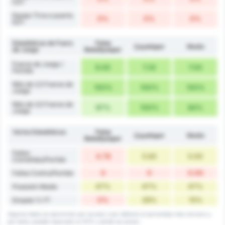
5,5+
Equipo Tiros a puerta
0%
0%
0%
6,5+
Estadísticas de Fuera
Fatsa
Çayelispor
Medio
de Juego
Belediyespor
Fueras de Juego /
6.00
7.33
7.00
Partido
Más de 2,5 Fueras de
100%
100%
100%
Juego
Más de 3,5 Fueras de
67%
100%
84%
Juego
Varios Estadísticas
Fatsa
Çayelispor
Medio
Belediyespor
Faltas
4.78
5.83
5.00
Cometidas/Partido
0
0
0.00
Faltas Contra/Partido
47%
47%
47%
Posesión Media
0%
29%
15%
Empate % FT
Algunos datos se aproximan por exceso o por defecto al porcentaje más cercano y,
por tanto, pueden equivaler al 101% cuando se suman.