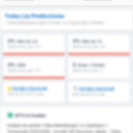
Todas Las Predicciones
- Fatsa Belediyesi Spor Kulubu vs Cayeli Spor Kulubu
0%
0%
Más de 2,5
Más de 1,5
Media de la Liga : 0%
Media de la Liga : 0%
0%
0
AEM
Goles / Partido
Media de la Liga : 0%
Media de la Liga : 0
DESBLOQUEAR
DESBLOQUEAR
Más de 1,5, 1T/2T y más
Más de 8,5 9,5 y más
GPT5 AI Análisis
Análisis de partido: Fatsa Belediyespor vs Çayelispor (
Temporada 2025/2026, Jornada 30) Resumen rápido - Fatsa