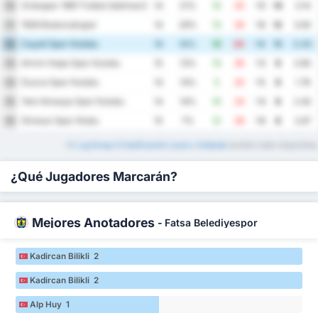
Orduspor 1967 Futbol Isletmeciligi Spor Kulubu
10
14
21%
10
20
-10
14
2.14
1926 Bulancakspor
11
14
29%
13
29
-16
12
3.00
Cayeli Spor Kulubu
12
14
14%
10
24
-14
10
2.43
Artvin Hopa Spor Kulubu
13
15
13%
13
26
-13
9
2.60
Duzce Spor Kulubu
14
14
14%
5
20
-15
9
1.79
Yeni Amasya Spor Kulubu
15
14
14%
10
24
-14
8
2.43
Giresun Spor Klubu
16
15
7%
12
28
-16
8
2.67
*
3. Lig Group 3 Clasificación Local y Visitante
también están disponibles
¿Qué Jugadores Marcarán?
Mejores Anotadores
-
Fatsa Belediyespor
Kadircan Bilikli 2
Kadircan Bilikli 2
Alp Huy 1