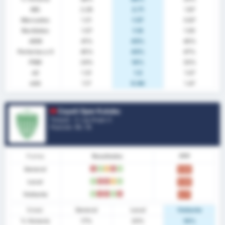
MG
2.28
2.71
1.87
Marcados
1.21
1.57
0.87
Recibidos
1.07
1.14
1.00
AEM
41%
43%
40%
Porterías a 0
45%
43%
47%
PSM
24%
14%
33%
xG
1.31
1.5
1.07
xGA
1.17
0.94
1.47
Cayeli Spor Kulubu
Turquía - 3. Lig Grupo 3
Posición.
15
/ 16
Forma
Resultados
PPP
General
D
V
E
D
V
0.83
Local
V
D
D
E
V
0.93
Visitante
V
D
D
V
D
0.71
Estad.
General
Local
Visitante
% Victoria
17%
20%
14%