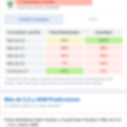
1.71 Recibidos / Partido
Cayeli Spor Kulubu (Visitante)
Partido Completo
1T/2T
Concedidos / partido
Fatsa Belediyespor
Çayelispor
56%
100%
Más de 0,5
36%
36%
Más de 1,5
14%
14%
Más de 2,5
7%
14%
Más de 3,5
43%
0%
Porterías a 0
* Estadísticas del registro de goles recibidos de local del Fatsa Belediyesi Spor
Kulubu y datos del Cayeli Spor Kulubu en enfrentamientos de visitante.
Más de 2,5 y AEM Predicciones
¿Cuántos goles en este partido?
Fatsa Belediyesi Spor Kulubu y Cayeli Spor Kulubu's Más de 0,5
~ 4,5 y datos AEM.