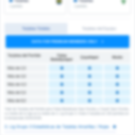
Tarjetas
Tarjetas
/ partido
/ partido
Tarjetas Totales
Tarjetas del Equipo
DATA FOR PREMIUM MEMBERS ONLY
Tarjetas del Partido
Fatsa
Çayelispor
Medio
Belediyespor
Más de 2,5
Más de 3,5
Más de 4,5
Más de 5,5
Más de 6,5
Total de Tarjetas de Partido para Fatsa Belediyesi Spor Kulubu y Cayeli Spor Kulubu.
La media de la liga es la media de 3. Lig Grupo 3. Hubo 0 tarjetas en 232 partidos en
la temporada 2025/2026.
3. Lig Grupo 3 Estadísticas de Tarjetas Amarillas / Rojas