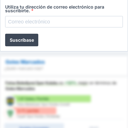
Utiliza tu dirección de correo electrónico para
suscribirte.
*
Suscríbase
Goles Marcados
¿Quién marcará más?
Fatsa Belediyesi Spor Kulubu
es
+121%
mejor
en términos de
Goles Marcados
1.57 Goles / Partido
Fatsa Belediyesi Spor Kulubu (Local)
0.71 / partido
Cayeli Spor Kulubu (Visitante)