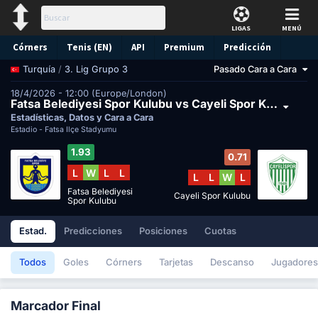
LIGAS
MENÚ
Córners
Tenis (EN)
API
Premium
Predicción
/
3. Lig Grupo 3
Pasado Cara a Cara
Turquía
18/4/2026 - 12:00 (Europe/London)
Fatsa Belediyesi Spor Kulubu vs Cayeli Spor Kulubu
Estadísticas, Datos y Cara a Cara
Estadio -
Fatsa İlçe Stadyumu
1.93
0.71
L
W
L
L
L
L
W
L
Fatsa Belediyesi
Cayeli Spor Kulubu
Spor Kulubu
Estad.
Predicciones
Posiciones
Cuotas
Todos
Goles
Córners
Tarjetas
Descanso
Jugadores
Marcador Final