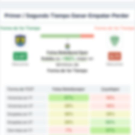
Primer / Segundo Tiempo Ganar-Empatar-Perder
Forma de 1er Tiempo
Forma de 1er Tiempo
Fatsa Belediyesi Spor
2.07
0.71
Kulubu
es
+192%
mejor
en
Descanso
Descanso
términos de
Forma de 1er Tiempo
Forma de 1T/2T
Fatsa Belediyespor
Çayelispor
57%
14%
Victorias en 1T
28%
14%
Victorias en 2T
36%
29%
Empates en 1T
28%
50%
Empates en 2T
7%
57%
Derrotas en 1T