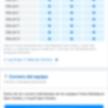
Más de 8
Más de 9
Más de 10
Más de 11
Más de 12
Más de 13
Total de Córners de partidos para Fatsa Belediyesi Spor Kulubu y Cayeli Spor
Kulubu. La media de la liga es la media de 3. Lig Grupo 3 en 232 partidos de la
temporada 2025/2026.
3. Lig Grupo 3 Tabla de Córners
Corners del equipo
Córners Ganados/Oponente
Datos de los corners individuales de los equipos Fatsa Belediyesi
Spor Kulubu y Cayeli Spor Kulubu.