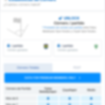
¿Cuántos córners habrá?
UNLOCK
Córners / partido
* Promedio de corners por partido
entre Fatsa
Belediyesi Spor Kulubu y Cayeli Spor Kulubu
/ partido
/ partido
Córners ganados
Córners ganados
Córners Totales
1T/2T
DATA FOR PREMIUM MEMBERS ONLY
Córners de Partido
Fatsa
Çayelispor
Medio
Belediyespor
Más de 6
Más de 7