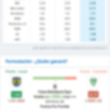
MG
2.24
2.07
2.43
Marcados
0.83
0.93
0.71
Recibidos
1.41
1.13
1.71
AEM
48%
47%
50%
Porterías a 0
14%
27%
0%
PSM
45%
40%
50%
xG
1.23
1.17
1.29
xGA
1.51
1.58
1.44
¿Qué significan estos términos estadísticos? Lee el Glosario
Formulación- ¿Quién ganará?
Forma - Local
Forma - Visitante
Fatsa Belediyesi Spor
1.93
0.71
Kulubu
es
+172%
mejor
en
V
D
V
D
D
V
D
D
V
D
términos de
Puntos Por Partido