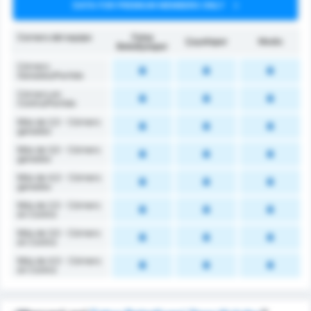
DATA FOR PREMIUM MEMBERS ONLY
Corners del equipo
Fatsa
Çayelispor
Medio
Belediyespor
Córners
Ganados/Partido
Córners en
Contra/Partido
Más de 2,5 - Córners
ganados
Más de 3,5 - Córners
ganados
Más de 4,5 - Córners
ganados
Más de 2,5 - Córners
en Contra
Más de 3,5 - Córners
en Contra
Más de 4,5 - Córners
en Contra