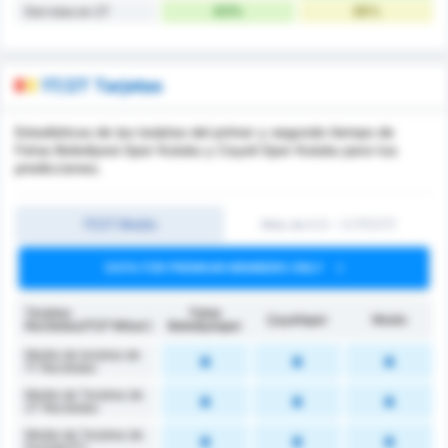
43%
36%
Derrotas en 2T
1T/2T Tarjetas
Estadísticas de las tarjetas del primer y segundo tiempo de
Fatsa Belediyesi Spor Kulubu y Cayeli Spor Kulubu para tus
predicciones.
1T/2T Medio
Más de 0.5 ~ 3 (1T/2T)
DATA FOR PREMIUM MEMBERS ONLY
Tarjetas
Fatsa
Çayelispor
Medio
Recibidas(1ª/2ª Mitad )
Belediyespor
Media de tarjetas de
1T Recibidas
Media de Tarjetas de
2T Recibidas
Media de Tarjetas de
Partido(1T)