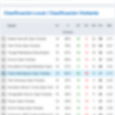
Clasificación Local / Clasificación Visitante
Equipo
PJ
%
GF
GC
DG
Pts
MG
Victoria
Sebat Genclik Spor Kulubu
1
14
86%
30
8
22
38
2.71
Yeni Ordu Spor Kulubu
2
14
79%
40
10
30
34
3.57
Yozgat Belediyesi Bozokspor
3
15
67%
26
12
14
32
2.53
Duzce Spor Kulubu
4
15
60%
25
14
11
31
2.60
Karadeniz Eregli Belediye Spor Kulubu
5
14
57%
21
9
12
29
2.14
Fatsa Belediyesi Spor Kulubu
6
14
64%
22
16
6
27
2.71
Yeni Amasya Spor Kulubu
7
15
47%
18
15
3
25
2.20
Karabuk Idman Yurdu Spor Kulubu
8
15
47%
13
19
-6
23
2.13
Zonguldak Komur Spor Kulubu
9
15
40%
22
11
11
22
2.20
Pazar Spor Kulubu
10
14
29%
15
14
1
21
2.07
Artvin Hopa Spor Kulubu
11
14
43%
18
21
-3
20
2.79
Orduspor 1967 Futbol Isletmeciligi Spor Kulubu