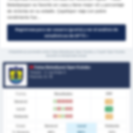
Belediyespor es favorito en casa y tiene mejor xG y porcentaje
de victorias en su estadio. Çayelispor viaja con pobre
rendimiento fue...
Regístrese para ser usuario (gratis) y ver el análisis de
estadísticas de GPT5 »
*Estadísticas promedio entre Fatsa Belediyesi Spor Kulubu y Cayeli Spor Kulubu
durante la temporada actual
Fatsa Belediyesi Spor Kulubu
Turquía - 3. Lig Grupo 3
Posición.
5
/ 16
Forma
Resultados
PPP
General
V
D
D
D
D
1.59
Local
V
D
V
D
D
1.93
Visitante
D
E
V
D
D
1.27
Estad.
General
Local
Visitante
% Victoria
48%
64%
33%