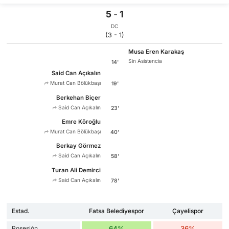
5
-
1
DC
(3 - 1)
Musa Eren Karakaş
Sin Asistencia
14'
Said Can Açıkalın
Murat Can Bölükbaşı
19'
Berkehan Biçer
Said Can Açıkalın
23'
Emre Köroğlu
Murat Can Bölükbaşı
40'
Berkay Görmez
Said Can Açıkalın
58'
Turan Ali Demirci
Said Can Açıkalın
78'
Estad.
Fatsa Belediyespor
Çayelispor
Posesión
64%
36%