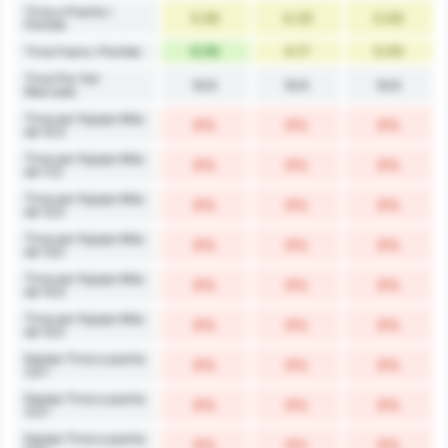
Tiros a Puerta /
5.56
4.33
5.00
Partido
6.56
4.17
5.00
Tiros Fuera / Partido
Tiros Por Gol
N/A
N/A
N/A
Marcado
Tiros por Equipo Más
0%
0%
0%
de 10,5
Tiros por Equipo Más
0%
0%
0%
de 11,5
Tiros por Equipo Más
0%
0%
0%
de 12,5
Tiros por Equipo Más
0%
0%
0%
de 13,5
Tiros por Equipo Más
0%
0%
0%
de 14,5
Tiros por Equipo Más
0%
0%
0%
de 15,5
Equipo Tiros a puerta
0%
0%
0%
3,5+
Equipo Tiros a puerta
0%
0%
0%
4,5+
Equipo Tiros a puerta
0%
0%
0%