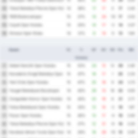
12
15
40%
22
26
-4
20
3.20
Tokat Belediye Plevne Spor Kulubu
13
14
36%
17
17
0
17
2.43
1926 Bulancakspor
14
15
27%
14
24
-10
17
2.53
Cayeli Spor Kulubu
15
15
20%
14
17
-3
14
2.07
Giresun Spor Klubu
16
14
21%
9
14
-5
13
1.64
Equipo
PJ
%
GF
GC
DG
Pts
MG
Victoria
Sebat Genclik Spor Kulubu
1
15
53%
24
12
12
29
2.40
Karadeniz Eregli Belediye Spor Kulubu
2
15
47%
18
17
1
25
2.33
Yeni Ordu Spor Kulubu
3
15
47%
25
16
9
24
2.73
Yozgat Belediyesi Bozokspor
4
14
43%
29
13
16
22
3.00
Zonguldak Komur Spor Kulubu
5
14
43%
22
16
6
21
2.71
Fatsa Belediyesi Spor Kulubu
6
15
33%
13
15
-2
19
1.87
Pazar Spor Kulubu
7
15
40%
13
17
-4
19
2.00
Tokat Belediye Plevne Spor Kulubu
8
15
27%
12
21
-9
16
2.20
Karabuk Idman Yurdu Spor Kulubu
9
14
29%
18
28
-10
15
3.29