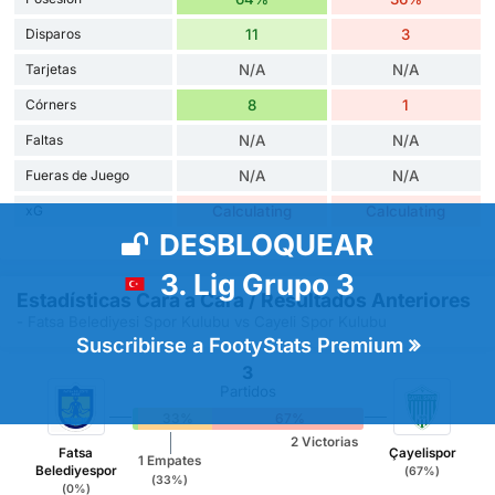
Disparos
11
3
Tarjetas
N/A
N/A
Córners
8
1
Faltas
N/A
N/A
Fueras de Juego
N/A
N/A
xG
Calculating
Calculating
DESBLOQUEAR
3. Lig Grupo 3
Estadísticas Cara a Cara / Resultados Anteriores
- Fatsa Belediyesi Spor Kulubu vs Cayeli Spor Kulubu
Suscribirse a FootyStats Premium
3
Partidos
0%
33%
67%
2 Victorias
Fatsa
Çayelispor
1 Empates
Belediyespor
(67%)
(33%)
(0%)