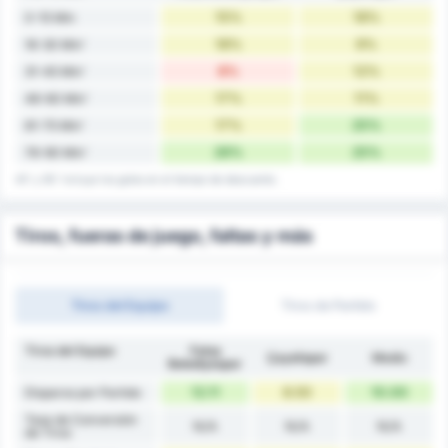
15%
18%
0-15 Min
18%
9%
16-30 Min'
8%
12%
31-45 Min'
17%
11%
46-60 Min'
17%
25%
61-75 Min'
26%
25%
76-90 Min'
45' y 90' incluye los goles en el tiempo de descuento.
Tiros, fueras de juego, faltas y más
Tiros del Equipo
Tiros de Partido
Tiros del Equipo
Fatsa
Çayelispor
Medio
Belediyespor
12.11
8.50
10.00
Disparos por Partido
Tasa de Conversión
N/A
N/A
N/A
de Tiros