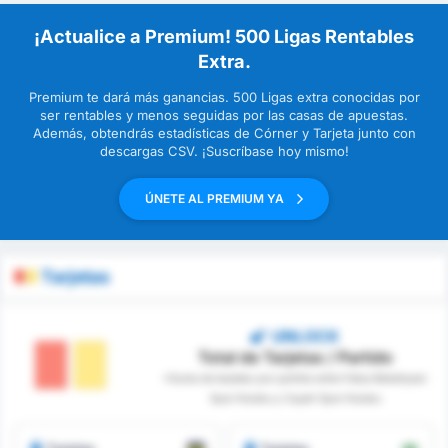
¡Actualice a Premium! 500 Ligas Rentables
Extra.
Premium te dará más ganancias. 500 Ligas extra conocidas por
ser rentables y menos seguidas por las casas de apuestas.
Además, obtendrás estadísticas de Córner y Tarjeta junto con
descargas CSV. ¡Suscríbase hoy mismo!
ÚNETE AL PREMIUM YA
Tarjetas
UNLOCK
Total de Tarjetas / Partido
*Suma de tarjetas por partido entre Fatsa Belediyesi
Spor Kulubu y Cayeli Spor Kulubu