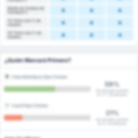
Media de Tarjetas de
Partido(2T)
1H Tenía más % de
tarjetas
2H Tenía más % de
tarjetas
¿Quién Marcará Primero?
Fatsa Belediyesi Spor Kulubu
59%
Ha marcado primero
en 17 / 29 partidos
Cayeli Spor Kulubu
21%
Ha marcado primero
en 6 / 29 partidos