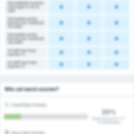
Gemiddelden kaarten
ontvangen in de 2e
helft
Gemiddeld aantal
kaarten per wedstrijd
(1e helft)
Gemiddeld aantal
kaarten per wedstrijd
(2e helft)
1e helft had meer
kaarten %
2e helft had meer
kaarten %
Wie zal eerst scoren?
Cayeli Spor Kulubu
20%
Eerst gescoord in 3 /
15 wedstrijden
Pazar Spor Kulubu