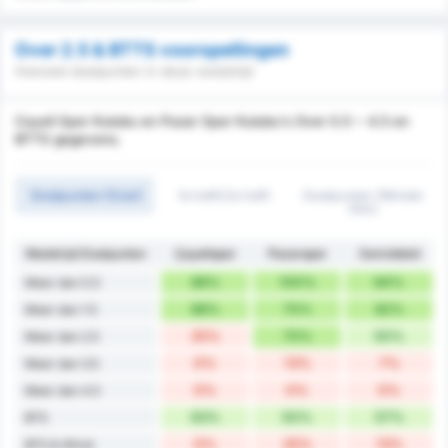
Over 2.5 & BTTS voorspellingen
Hoeveel doelpunten in deze wedstrijd
Cayeli Spor Kulubu en Pazar Spor Kulubu's Over 0.5 ~ 4.5 en
BTTS gegevens.
Doelpunten (Over)
1e helft/2e helft
Doelpunten (Minder
Dan)
Wedstrijd Doelpunten
Çayelispor
Pazarspor
Gemiddeld
88%
100%
94%
Meer dan 0.5
88%
75%
82%
Meer dan 1.5
25%
75%
50%
Meer dan 2.5
0%
13%
7%
Meer dan 3.5
0%
0%
0%
Meer dan 4.5
63%
50%
57%
BTS
0%
25%
13%
BTS & Winst