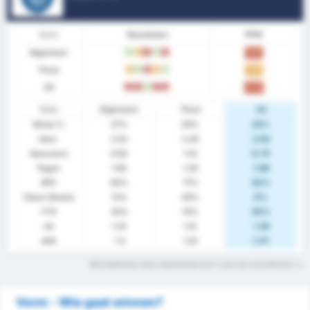
Vorm
Resultaten
PPW
Algemeen
W
G
V
W
V
1.07
Thuis
G
W
V
G
W
1.43
Uit
V
V
W
V
V
0.75
Stats
Algemeen
Thuis
Uit
Winst %
27%
29%
25%
Gem.
2.53
2.43
2.63
Gescoord
0.93
1.14
0.75
Tegen
1.60
1.29
1.88
BTS
60%
71%
50%
Clean Sheets
13%
29%
0%
FTS
33%
14%
50%
xG
1.25
1.15
1.29
xGA
1.4
1.25
1.47
Wat betekenen deze statistiektermen? Lees het woordenlijst
Vorm - Wie gaat winnen?