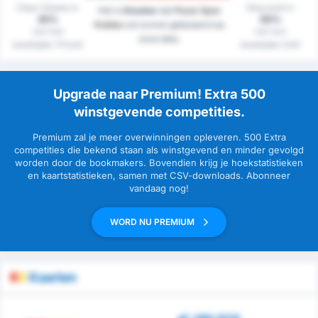
Clean Sheets in
Gescoord in
Het is
Onzeker
dat
Pazar Spor
25%
50%
Kulubu
zal scoren gebaseerd op
van hun
van hun
onze data.
westrijden (Thuis)
westrijden (Uit)
Upgrade naar Premium! Extra 500
winstgevende competities.
Premium zal je meer overwinningen opleveren. 500 Extra
competities die bekend staan als winstgevend en minder gevolgd
worden door de bookmakers. Bovendien krijg je hoekstatistieken
en kaartstatistieken, samen met CSV-downloads. Abonneer
vandaag nog!
WORD NU PREMIUM
Kaarten