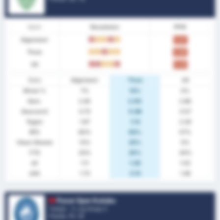
Vorm
Resultaten
PPW
Algemeen
V
G
G
V
G
0.67
Thuis
G
G
V
G
G
0.88
Uit
V
V
G
G
V
0.43
Stats
Algemeen
Thuis
Uit
Winst %
7%
13%
0%
Gem.
2.40
2.00
2.86
Gescoord
0.73
0.88
0.57
Tegen
1.67
1.13
2.29
BTS
60%
63%
57%
Clean Sheets
13%
25%
0%
FTS
33%
25%
43%
xG
1.11
1.26
1.02
xGA
1.73
2.13
1.46
Pazar Spor Kulubu
Turkije - 3. Lig Group 3
Positie.
11
/ 16