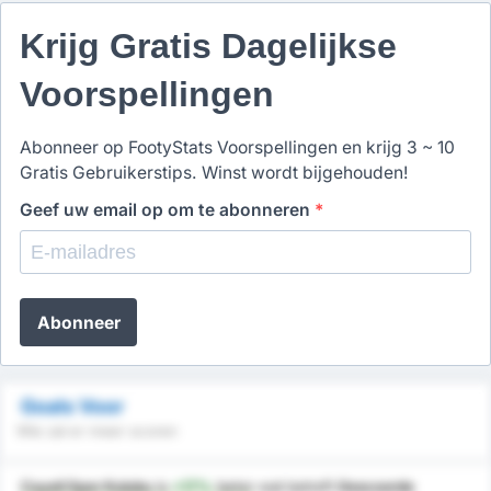
Krijg Gratis Dagelijkse
Voorspellingen
Abonneer op FootyStats Voorspellingen en krijg 3 ~ 10
Gratis Gebruikerstips. Winst wordt bijgehouden!
Geef uw email op om te abonneren
*
Abonneer
Goals Voor
Wie zal er meer scoren
Cayeli Spor Kulubu
is
+17%
beter
wat betreft
Gescoorde