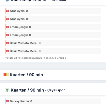
Aras Aydın 0
Aras Aydın 0
Erhan Şengül 0
Erhan Şengül 0
Bekir Mustafa Meral 0
Bekir Mustafa Meral 0
*Stats uit het seizoen 2025/26 in de 3. Lig Group 3
Kaarten / 90 min
Kaarten / 90 min
-
Çayelispor
Berkay Kumlu 0