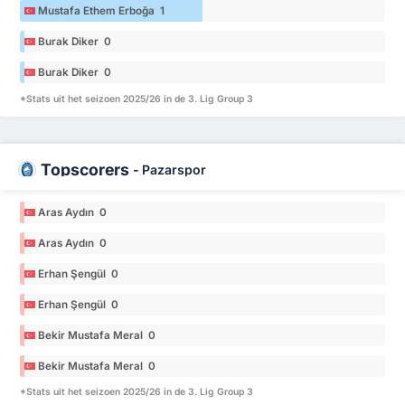
Mustafa Ethem Erboğa 1
Burak Diker 0
Burak Diker 0
*Stats uit het seizoen 2025/26 in de 3. Lig Group 3
Topscorers
-
Pazarspor
Aras Aydın 0
Aras Aydın 0
Erhan Şengül 0
Erhan Şengül 0
Bekir Mustafa Meral 0
Bekir Mustafa Meral 0
*Stats uit het seizoen 2025/26 in de 3. Lig Group 3