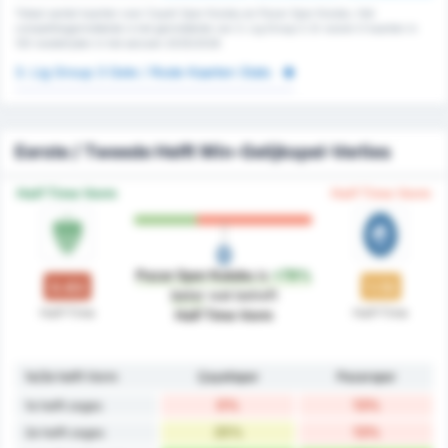
Totaal aantal kaarten voor Cayeli Spor Kulubu en Pazar Spor Kulubu. Het
competitiegemiddelde is het gemiddelde van 3. Lig Group 3. Er waren 0 kaarten in
120 wedstrijden in het seizoen 2025/2026
3. Lig Group 3 Gele / Rode Kaarten Stats
Eerste / Tweede Helft Win-Gelijkspel-Verlies
Half Time Vorm
Half Time Vorm
Pazar Spor Kulubu
is
+79%
0.63
1.13
beter
wat betreft
Half-Time
Half-Time
Half Time Vorm
1e/2e helft Vorm
Çayelispor
Pazarspor
0%
13%
1e helft zeges
25%
13%
2e helft zeges