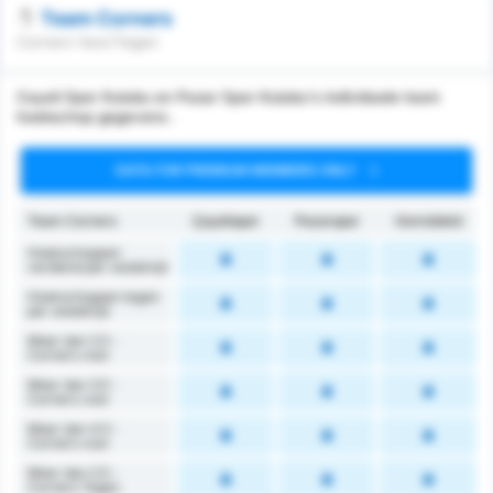
Team Corners
Corners Voor/Tegen
Cayeli Spor Kulubu en Pazar Spor Kulubu's individuele team
hoekschop gegevens .
DATA FOR PREMIUM MEMBERS ONLY
Team Corners
Çayelispor
Pazarspor
Gemiddeld
Hoekschoppen
verdiend per wedstrijd
Hoekschoppen tegen
per wedstrijd
Meer dan 2.5 -
Corners voor
Meer dan 3.5 -
Corners voor
Meer dan 4.5 -
Corners voor
Meer dan 2.5 -
Corners Tegen