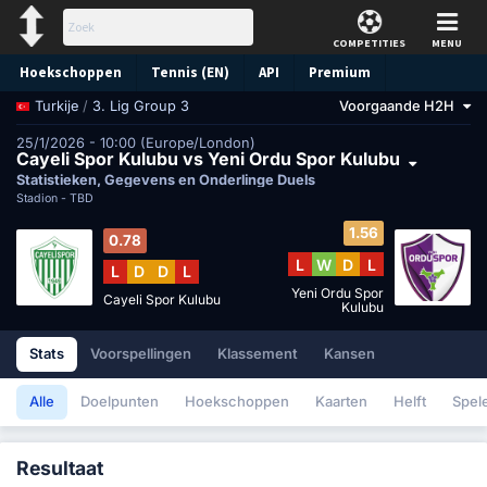
COMPETITIES
MENU
Hoekschoppen
Tennis (EN)
API
Premium
/
3. Lig Group 3
Voorgaande H2H
Turkije
Voorspelling
25/1/2026 - 10:00 (Europe/London)
Cayeli Spor Kulubu vs Yeni Ordu Spor Kulubu
Statistieken, Gegevens en Onderlinge Duels
Stadion -
TBD
1.56
0.78
L
W
D
L
L
D
D
L
Yeni Ordu Spor
Cayeli Spor Kulubu
Kulubu
Stats
Voorspellingen
Klassement
Kansen
Alle
Doelpunten
Hoekschoppen
Kaarten
Helft
Spel
Resultaat