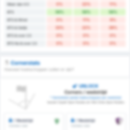
0%
22%
11%
Meer dan 4.5
56%
56%
56%
BTS
0%
11%
6%
BTS & Winst
33%
22%
28%
BTS & Gelijk
0%
0%
0%
BTS & over 2.5
0%
0%
0%
BTS No & over 2.5
Cornerstats
Hoeveel hoekschoppen zullen er zijn?
UNLOCK
Corners / wedstrijd
* Gemiddeld aantal hoekschoppen per wedstrijd
tussen Cayeli Spor Kulubu en Yeni Ordu Spor Kulubu
/ Wedstrijd
/ Wedstrijd
Corners voor
Corners voor