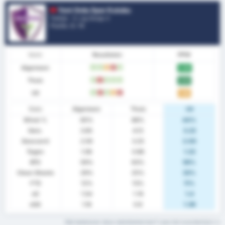
Yeni Ordu Spor Kulubu
Turkije - 3. Lig Group 3
Positie.
3
/ 16
Vorm
Resultaten
PPW
Algemeen
W
W
G
V
W
2.06
Thuis
W
V
W
W
W
2.63
Uit
W
V
W
G
V
1.56
Stats
Algemeen
Thuis
Uit
Winst %
65%
88%
44%
Gem.
3.65
4.13
3.22
Gescoord
2.59
3.25
2.00
Tegen
1.06
0.88
1.22
BTS
59%
63%
56%
Clean Sheets
29%
25%
33%
FTS
12%
13%
11%
xG
1.54
1.74
1.4
xGA
1.16
0.9
1.36
Wat betekenen deze statistiektermen? Lees het woordenlijst