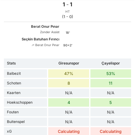
1
-
1
HT
(1 - 0)
Berat Onur Pınar
Zonder Assist
18'
Seçkin Batuhan Fırıncı
Berat Onur Pınar
90+2'
Stats
Giresunspor
Çayelispor
Balbezit
47%
53%
Schoten
8
11
Kaarten
N/A
N/A
Hoekschoppen
4
5
Fouten
N/A
N/A
Buitenspel
N/A
N/A
xG
Calculating
Calculating