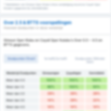
* Statistieken van Giresun Spor Klubu's thuis verdediging record en Cayeli Spor
Kulubu's gegevens bij uitwedstrijden.
Over 2.5 & BTTS voorspellingen
Hoeveel doelpunten in deze wedstrijd
Giresun Spor Klubu en Cayeli Spor Kulubu's Over 0.5 ~ 4.5 en
BTTS gegevens.
Doelpunten (Over)
1e helft/2e helft
Doelpunten (Minder
Dan)
Wedstrijd Doelpunten
Giresunspor
Çayelispor
Gemiddeld
100%
100%
100%
Meer dan 0.5
86%
100%
93%
Meer dan 1.5
29%
29%
29%
Meer dan 2.5
14%
29%
22%
Meer dan 3.5
14%
14%
14%
Meer dan 4.5