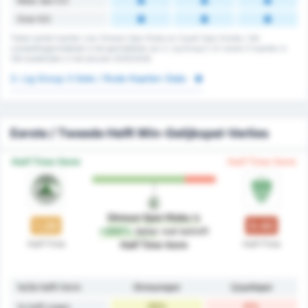
Meer dan 5.5
Over 6.5
Totaal aantal kaarten voor Giresun Spor Klubu en Cayeli Spor Kulubu. Het
competitiegemiddelde is het gemiddelde van 3. Lig Group 3. Er waren 0 kaarten in
128 wedstrijden in het seizoen 2025/2026
3. Lig Group 3 Gele / Rode Kaarten Stats
Eerste / Tweede Helft Win-Gelijkspel-Verlies
Half Time Vorm
Half Time Vorm
Giresun Spor Klubu
is
1.29
0.43
+200%
beter
wat betreft
Half-Time
Half-Time
Half Time Vorm
1e/2e helft Vorm
Giresunspor
Çayelispor
29%
0%
1e helft zeges