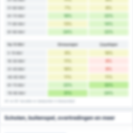
7%
8%
51-60 Min'
16%
22%
61-70 Min'
13%
14%
71-80 Min'
24%
22%
81-90 Min'
Na 15 Min'
Giresunspor
Çayelispor
9%
16%
0-15 Min'
11%
8%
16-30 Min'
16%
8%
31-45 Min'
11%
11%
46-60 Min'
22%
32%
61-75 Min'
31%
24%
76-90 Min'
45' en 90' bevatten er doelpunten in blessuretijd
Schoten, buitenspel, overtredingen en meer