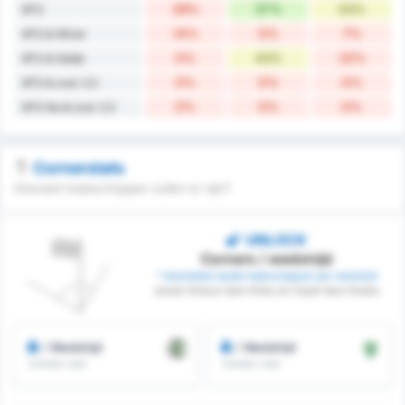
29%
57%
43%
BTS
14%
0%
7%
BTS & Winst
0%
43%
22%
BTS & Gelijk
0%
0%
0%
BTS & over 2.5
0%
0%
0%
BTS No & over 2.5
Cornerstats
Hoeveel hoekschoppen zullen er zijn?
UNLOCK
Corners / wedstrijd
* Gemiddeld aantal hoekschoppen per wedstrijd
tussen Giresun Spor Klubu en Cayeli Spor Kulubu
/ Wedstrijd
/ Wedstrijd
Corners voor
Corners voor