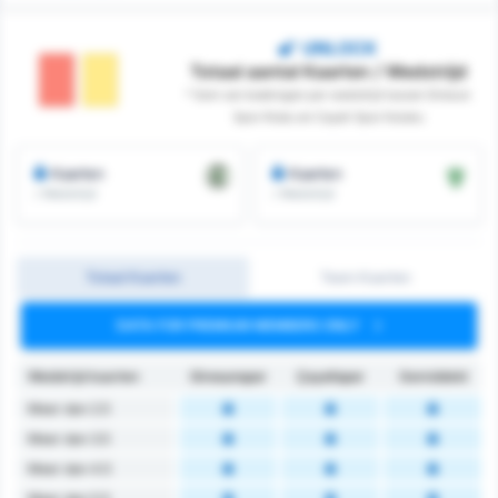
UNLOCK
Totaal aantal Kaarten / Wedstrijd
* Som van boekingen per wedstrijd tussen Giresun
Spor Klubu en Cayeli Spor Kulubu
Kaarten
Kaarten
/ Wedstrijd
/ Wedstrijd
Totaal Kaarten
Team Kaarten
DATA FOR PREMIUM MEMBERS ONLY
Wedstrijd kaarten
Giresunspor
Çayelispor
Gemiddeld
Meer dan 2.5
Meer dan 3.5
Meer dan 4.5