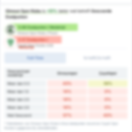
Giresun Spor Klubu
is
+51%
beter
wat betreft
Gescoorde
Doelpunten
0.86 Doelpunten / Wedstrijd
Giresun Spor Klubu (Thuis)
0.57 Doelpunten /
Cayeli Spor Kulubu (Uit)
Wedstrijd
Full-Time
1e helft/2e helft
Gescoord per
Giresunspor
Çayelispor
wedstrijd
43%
56%
Meer dan 0.5
14%
0%
Meer dan 1.5
14%
0%
Meer dan 2.5
14%
0%
Meer dan 3.5
57%
43%
Niet Gescoord
* Statistieken van Giresun Spor Klubu's thuis doelpunten record en Cayeli Spor
Kulubu's gegevens bij uitwedstrijden.