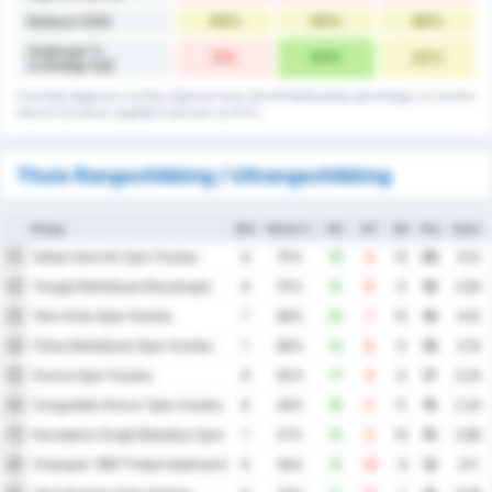
49%
46%
48%
Balbezit GEM
Gelijkspel %
0%
43%
22%
(volledige tijd)
Sommige gegevens worden afgerond naar het dichtstbijzijnde percentage, en kunnen
daarom bij elkaar opgeteld uitkomen op 101%.
Thuis Rangschikking / Uitrangschikking
Ploeg
WG
Winst %
DV
DT
DS
Ptn
Gem.
Sebat Genclik Spor Kulubu
1
8
75%
19
6
13
20
3.13
Yozgat Belediyesi Bozokspor
2
8
75%
15
6
9
19
2.63
Yeni Ordu Spor Kulubu
3
7
86%
22
7
15
18
4.14
Fatsa Belediyesi Spor Kulubu
4
7
86%
14
8
6
18
3.14
Duzce Spor Kulubu
5
8
63%
17
9
8
17
3.25
Zonguldak Komur Spor Kulubu
6
9
44%
16
5
11
15
2.33
Karadeniz Eregli Belediye Spor Kulubu
7
7
57%
15
5
10
15
2.86
Orduspor 1967 Futbol Isletmeciligi Spor Kulubu
8
9
44%
12
16
-4
13
3.11