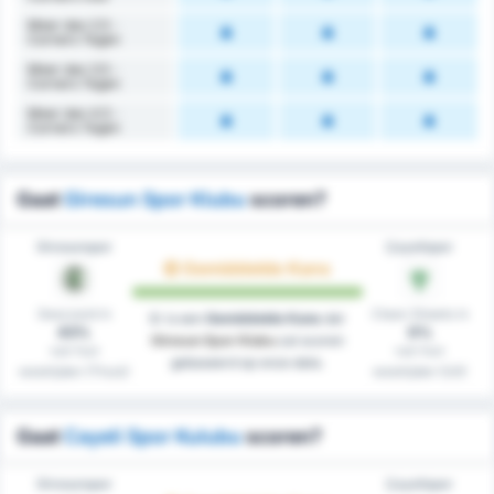
Meer dan 2.5 -
Corners Tegen
Meer dan 3.5 -
Corners Tegen
Meer dan 4.5 -
Corners Tegen
Gaat
Giresun Spor Klubu
scoren?
Giresunspor
Çayelispor
Gemiddelde Kans
Gescoord in
Clean Sheets in
Er is een
Gemiddelde Kans
dat
43%
0%
Giresun Spor Klubu
zal scoren
van hun
van hun
gebaseerd op onze data.
westrijden (Thuis)
westrijden (Uit)
Gaat
Cayeli Spor Kulubu
scoren?
Giresunspor
Çayelispor