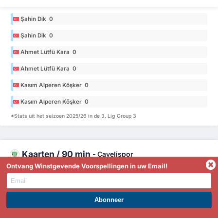
Şahin Dik 0
Şahin Dik 0
Ahmet Lütfü Kara 0
Ahmet Lütfü Kara 0
Kasım Alperen Köşker 0
Kasım Alperen Köşker 0
*Stats uit het seizoen 2025/26 in de 3. Lig Group 3
Kaarten / 90 min
-
Çayelispor
Ontvang Winstgevende Voorspellingen in uw Email!
Berkay Kumlu 0
Berkay Kumlu 0
WORD PREMIUM EN PROFITEER NU!
Mustafa Ethem Erboğa 0