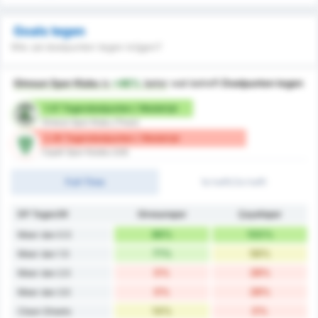
Goals tegen
Wie zal doelpunten tegen krijgen?
Giresun Spor Klubu
is
+46%
beter
wat betreft
Doelpunten tegen
1.57 Tegendoelpunten / Wedstrijd
Giresun Spor Klubu (Thuis)
2.29 Tegendoelpunten / Wedstrijd
Cayeli Spor Kulubu (Uit)
Full-Time
1e helft/2e helft
DP Tegen/W
Giresunspor
Çayelispor
86%
100%
Meer dan 0.5
71%
56%
Meer dan 1.5
0%
28%
Meer dan 2.5
0%
28%
Meer dan 3.5
14%
0%
Clean Sheets