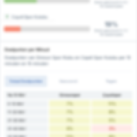
Eerst gescoord in 6 /
16 wedstrijden
Cayeli Spor Kulubu
19%
Eerst gescoord in 3 /
16 wedstrijden
Doelpunten per Minuut
Doelpunten van Giresun Spor Klubu en Cayeli Spor Kulubu per 10
minuten en 15 minuten
Totaal Doelpunten
Gescoord
Tegen
Na 10 Min'
Giresunspor
Çayelispor
7%
11%
0-10 Min'
7%
8%
11-20 Min'
7%
5%
21-30 Min'
9%
3%
31-40 Min'
11%
8%
41-50 Min'