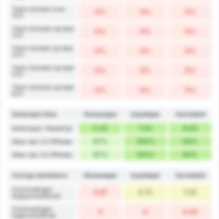
Team schoten over
0%
0%
0%
15.5
Team Schoten op doel
0%
0%
0%
3.5+
Team schoten op doel
0%
0%
0%
4.5+
Team Schoten op doel
0%
0%
0%
5.5+
Team Schoten op doel
0%
0%
0%
6.5+
Buitenspel Stats
Giresunspor
Çayelispor
Gemiddeld
5.33
7.33
6.00
Buitenspel / Wedstrijd
67%
100%
84%
Meer dan 2.5 Offsides
67%
100%
84%
Meer dan 3.5 Offsides
Overige statistieken
Giresunspor
Çayelispor
Gemiddeld
Overtredingen
4.67
8.75
7.00
begaan/wedstrijd
Overtredingen
0
0
0.00
tegen/wedstrijd