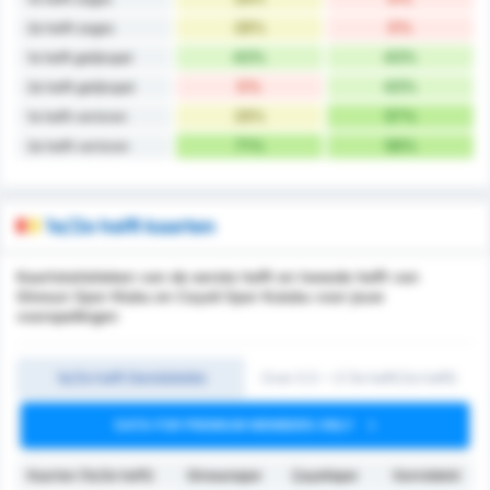
28%
0%
2e helft zeges
43%
43%
1e helft gelijkspel
0%
43%
2e helft gelijkspel
29%
57%
1e helft verloren
71%
56%
2e helft verloren
1e/2e helft kaarten
Kaartstatistieken van de eerste helft en tweede helft van
Giresun Spor Klubu en Cayeli Spor Kulubu voor jouw
voorspellingen
1e/2e helft Gemiddelde
Over 0.5 ~ 3 (1e helft/2e helft)
DATA FOR PREMIUM MEMBERS ONLY
Kaarten (1e/2e helft)
Giresunspor
Çayelispor
Gemiddeld