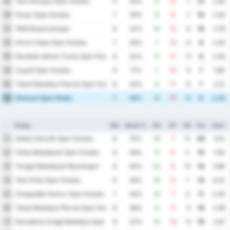
Yeni Amasya Spor Kulubu
9
9
33%
11
12
-1
12
2.56
Pazar Spor Kulubu
10
7
29%
8
9
-1
10
2.43
1926 Bulancakspor
11
9
22%
10
15
-5
10
2.78
Artvin Hopa Spor Kulubu
12
7
29%
7
10
-3
8
2.43
Karabuk Idman Yurdu Spor Kulubu
13
9
22%
6
17
-11
8
2.56
Cayeli Spor Kulubu
14
9
11%
7
10
-3
7
1.89
Tokat Belediye Plevne Spor Kulubu
15
8
25%
6
11
-5
7
2.13
Giresun Spor Klubu
16
7
29%
6
11
-5
6
2.43
Ploeg
WG
Winst %
DV
DT
DS
Ptn
Gem.
Sebat Genclik Spor Kulubu
1
8
75%
18
7
11
20
3.13
Fatsa Belediyesi Spor Kulubu
2
9
44%
8
6
2
15
1.56
Yozgat Belediyesi Bozokspor
3
8
50%
22
9
13
14
3.88
Yeni Ordu Spor Kulubu
4
9
44%
18
11
7
14
3.22
Zonguldak Komur Spor Kulubu
5
7
43%
10
7
3
11
2.43
Tokat Belediye Plevne Spor Kulubu
6
8
38%
8
11
-3
10
2.38
Karadeniz Eregli Belediye Spor Kulubu
7
9
22%
10
14
-4
10
2.67