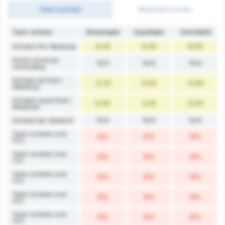
Team schoten
Wedstrijd schoten
Team schoten
Giresunspor
Çayelispor
Gemiddeld
9.33
6.25
8.00
Schoten Per Wedstrijd
Schot conversie
N/A
N/A
N/A
verhouding
Schoten op Doel /
4.33
3.00
4.00
Wedstrijd
Schoten naast Doel /
5.00
3.25
4.00
Wedstrijd
N/A
N/A
N/A
Schoten per doelpunt
Team schoten over
0%
0%
0%
10.5
Team schoten over
0%
0%
0%
11.5
Team schoten over
0%
0%
0%
12.5
Team schoten over
0%
0%
0%
13.5
Team schoten over
0%
0%
0%
14.5