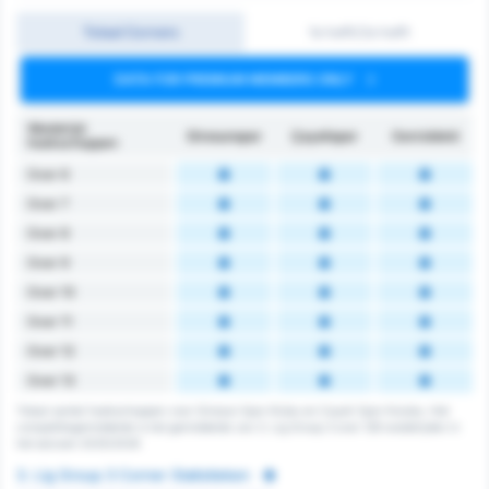
Totaal Corners
1e helft/2e helft
DATA FOR PREMIUM MEMBERS ONLY
Wedstrijd
Giresunspor
Çayelispor
Gemiddeld
hoekschoppen
Over 6
Over 7
Over 8
Over 9
Over 10
Over 11
Over 12
Over 13
Totaal aantal hoekschoppen voor Giresun Spor Klubu en Cayeli Spor Kulubu. Het
competitiegemiddelde is het gemiddelde van 3. Lig Group 3 over 128 wedstrijden in
het seizoen 2025/2026
3. Lig Group 3 Corner Statistieken