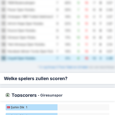
1926 Bulancakspor
8
7
43%
9
16
-7
9
3.57
Pazar Spor Kulubu
9
9
33%
7
15
-8
9
2.44
Orduspor 1967 Futbol Isletmeciligi Spor Kulubu
10
7
14%
8
10
-2
7
2.57
Artvin Hopa Spor Kulubu
11
9
22%
9
15
-6
7
2.67
Duzce Spor Kulubu
12
8
13%
3
9
-6
6
1.50
Giresun Spor Klubu
13
9
11%
10
18
-8
6
3.11
Yeni Amasya Spor Kulubu
14
7
14%
4
11
-7
4
2.14
Karabuk Idman Yurdu Spor Kulubu
15
7
14%
9
16
-7
4
3.57
Cayeli Spor Kulubu
16
7
0%
4
16
-12
3
2.86
*
3. Lig Group 3 Thuis Tabel en Uit tabel
zijn ook beschikbaar
Welke spelers zullen scoren?
Topscorers
-
Giresunspor
Şahin Dik 1