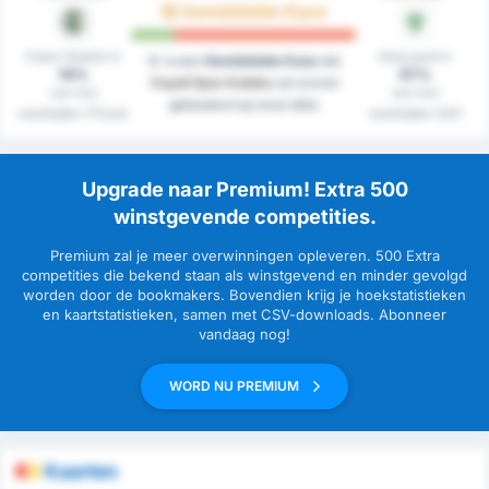
Gemiddelde Kans
Clean Sheets in
Gescoord in
Er is een
Gemiddelde Kans
dat
14%
57%
Cayeli Spor Kulubu
zal scoren
van hun
van hun
gebaseerd op onze data.
westrijden (Thuis)
westrijden (Uit)
Upgrade naar Premium! Extra 500
winstgevende competities.
Premium zal je meer overwinningen opleveren. 500 Extra
competities die bekend staan als winstgevend en minder gevolgd
worden door de bookmakers. Bovendien krijg je hoekstatistieken
en kaartstatistieken, samen met CSV-downloads. Abonneer
vandaag nog!
WORD NU PREMIUM
Kaarten