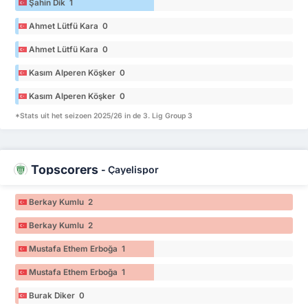
Şahin Dik 1
Ahmet Lütfü Kara 0
Ahmet Lütfü Kara 0
Kasım Alperen Köşker 0
Kasım Alperen Köşker 0
*Stats uit het seizoen 2025/26 in de 3. Lig Group 3
Topscorers
-
Çayelispor
Berkay Kumlu 2
Berkay Kumlu 2
Mustafa Ethem Erboğa 1
Mustafa Ethem Erboğa 1
Burak Diker 0