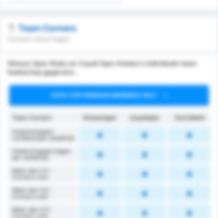
Team Corners
Corners Voor/Tegen
Giresun Spor Klubu en Cayeli Spor Kulubu's individuele team
hoekschop gegevens .
DATA FOR PREMIUM MEMBERS ONLY
Team Corners
Giresunspor
Çayelispor
Gemiddeld
Hoekschoppen
verdiend per wedstrijd
Hoekschoppen tegen
per wedstrijd
Meer dan 2.5 -
Corners voor
Meer dan 3.5 -
Corners voor
Meer dan 4.5 -
Corners voor