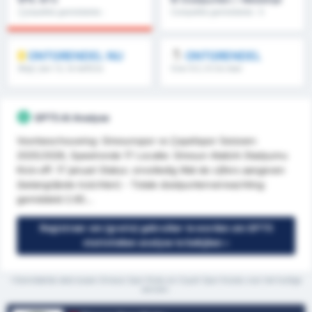
Competitie gemiddelde :
Competitie gemiddelde : 0
0%
ONTGRENDEL NU
ONTGRENDEL
Meer dan 1.5, 1e helft/2e
Over 8.5, 9.5 & meer
helft & meer
GPT5 AI Analyse
Voorbeschouwing: Giresunspor vs Çayelispor Seizoen:
2025/2026, Speelronde 17 Locatie: Giresun Atatürk Stadyumu
Kick-off: 17 januari Status: onvolledig Wat de cijfers aangeven
(belangrijkste inzichten) - Totale doelpuntenverwachting:
gemiddeld 2.65...
Registreer om (gratis) gebruiker te worden om GPT5
statistieken analyse te bekijken »
*Gemiddelde stats tussen Giresun Spor Klubu en Cayeli Spor Kulubu voor het huidige
seizoen.