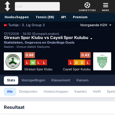
COMPETITIES
MENU
Hoekschoppen
Tennis (EN)
API
Premium
/
3. Lig Group 3
Voorgaande H2H
Turkije
Voorspelling
17/1/2026 - 14:00 (Europe/London)
Giresun Spor Klubu vs Cayeli Spor Kulubu
Statistieken, Gegevens en Onderlinge Duels
Stadion -
Giresun Atatürk Stadyumu
0.86
0.43
L
W
L
L
L
D
D
L
Giresun Spor Klubu
Cayeli Spor Kulubu
Stats
Voorspellingen
Klassement
Kansen
Alle
Doelpunten
Hoekschoppen
Kaarten
Helft
Spel
Resultaat