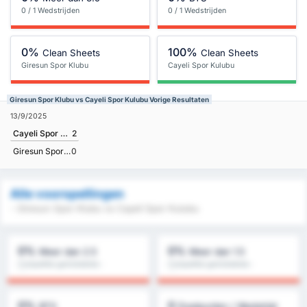
0 / 1 Wedstrijden
0 / 1 Wedstrijden
0%
100%
Clean Sheets
Clean Sheets
Giresun Spor Klubu
Cayeli Spor Kulubu
Giresun Spor Klubu vs Cayeli Spor Kulubu Vorige Resultaten
13/9/2025
Cayeli Spor Kulubu
2
Giresun Spor Klubu
0
Alle voorspellingen
- Giresun Spor Klubu vs Cayeli Spor Kulubu
0%
0%
Meer dan 2.5
Meer dan 1.5
Competitie gemiddelde :
Competitie gemiddelde :
0%
0%
0%
0
BTS
Doelpunten / Wedstrijd