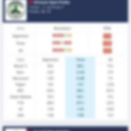
Giresun Spor Klubu
Turkije - 3. Lig Group 3
Positie.
14
/ 16
Vorm
Resultaten
PPW
Algemeen
V
V
V
W
G
0.75
Thuis
V
V
W
V
V
0.86
Uit
V
V
V
W
G
0.67
Stats
Algemeen
Thuis
Uit
Winst %
19%
29%
11%
Gem.
2.81
2.43
3.11
Gescoord
1.00
0.86
1.11
Tegen
1.81
1.57
2.00
BTS
50%
29%
67%
Clean Sheets
13%
14%
11%
FTS
38%
57%
22%
xG
1.03
1.23
0.82
xGA
1.58
1.59
1.57