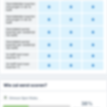
Gemiddelden kaarten
ontvangen in de 1e
helft
Gemiddelden kaarten
ontvangen in de 2e
helft
Gemiddeld aantal
kaarten per wedstrijd
(1e helft)
Gemiddeld aantal
kaarten per wedstrijd
(2e helft)
1e helft had meer
kaarten %
2e helft had meer
kaarten %
Wie zal eerst scoren?
Giresun Spor Klubu
38%