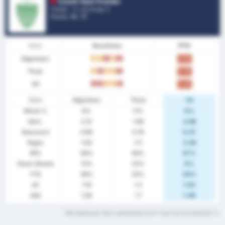
Cayeli Spor Kulubu
Turkije - 3. Lig Group 3
Positie.
16
/ 16
Vorm
Resultaten
PPW
Algemeen
G
G
V
G
V
0.63
Thuis
G
V
G
G
V
0.78
Uit
V
V
G
G
V
0.43
Stats
Algemeen
Thuis
Uit
Winst %
6%
11%
0%
Gem.
2.31
1.89
2.86
Gescoord
0.69
0.78
0.57
Tegen
1.63
1.11
2.29
BTS
56%
56%
57%
Clean Sheets
13%
22%
0%
FTS
38%
33%
43%
xG
1.16
1.3
1.02
xGA
1.58
1.7
1.46
Wat betekenen deze statistiektermen? Lees het woordenlijst