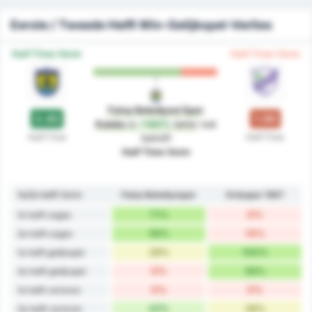
Eerste / Tweede Helft Win-Gelijkspel-Verlies
Half Time Vorm
Half Time Vorm
Fatsa Belediyesi Spor
2.43
1.00
Kulubu
is
+143%
beter
wat
Half-Time
Half-Time
betreft
Half Time Vorm
1e/2e helft Vorm
Fatsa Belediyespor
Orduspor 1967
71%
0%
1e helft zeges
56%
14%
2e helft zeges
29%
100%
1e helft gelijkspel
0%
56%
2e helft gelijkspel
0%
0%
1e helft verloren
43%
28%
2e helft verloren