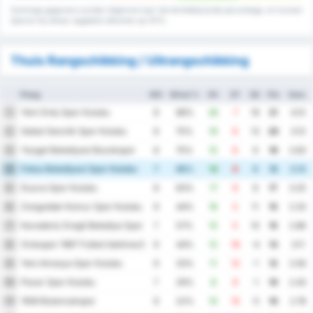
Sommige gegevens worden afgerond naar het dichtstbijzijnde percentage, en kunnen
daarom bij elkaar opgeteld uitkomen op 101%.
Thuis Rangschikking / Uitrangschikking
Ploeg
WG
Winst %
DV
DT
DS
Ptn
Gem.
Yeni Ordu Spor Kulubu
1
8
88%
26
7
19
21
4.13
Sebat Genclik Spor Kulubu
2
8
75%
19
6
13
20
3.13
Yozgat Belediyesi Bozokspor
3
8
75%
15
6
9
19
2.63
Fatsa Belediyesi Spor Kulubu
4
7
86%
14
8
6
18
3.14
Duzce Spor Kulubu
5
8
63%
17
9
8
17
3.25
Zonguldak Komur Spor Kulubu
6
9
44%
16
5
11
15
2.33
Karadeniz Eregli Belediye Spor Kulubu
7
7
57%
15
5
10
15
2.86
Orduspor 1967 Futbol Isletmeciligi Spor Kulubu
8
9
44%
12
16
-4
13
3.11
Yeni Amasya Spor Kulubu
9
9
33%
11
12
-1
12
2.56
Pazar Spor Kulubu
10
7
29%
8
9
-1
10
2.43
1926 Bulancakspor
11
9
22%
10
15
-5
10
2.78