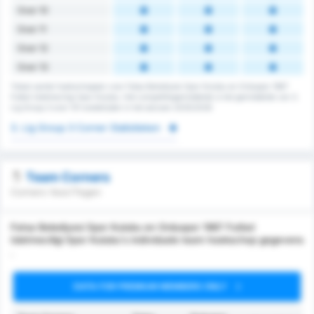
Over 10
Over 11
Over 12
Over 13
Totaal aantal hoekschoppen voor Fatsa Belediyesi Spor Kulubu en Orduspor 1967
Futbol Isletmeciligi Spor Kulubu. Het competitiegemiddelde is het gemiddelde van 3.
Lig Group 3 over 131 wedstrijden in het seizoen 2025/2026
3. Lig Group 3 Corner Statistieken
Team Corners
Corners Voor/Tegen
Fatsa Belediyesi Spor Kulubu en Orduspor 1967 Futbol
Isletmeciligi Spor Kulubu's individuele team hoekschop gegevens
.
DATA FOR PREMIUM MEMBERS ONLY