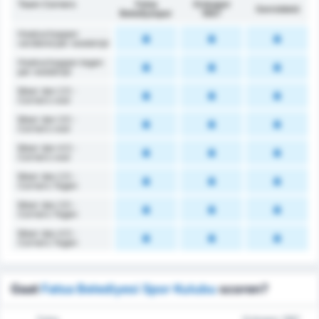
Team Corners
Fatsa
Orduspor
Gemiddeld
Belediyespor
1967
Hoekschoppen
verdiend per wedstrijd
Hoekschoppen tegen
per wedstrijd
Meer dan 2.5 -
Corners voor
Meer dan 3.5 -
Corners voor
Meer dan 4.5 -
Corners voor
Meer dan 2.5 -
Corners Tegen
Meer dan 3.5 -
Corners Tegen
Meer dan 4.5 -
Corners Tegen
Gaat
Fatsa Belediyesi Spor Kulubu
scoren?