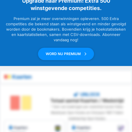
Upgrade naar Premium! Extra 500
winstgevende competities.
Premium zal je meer overwinningen opleveren. 500 Extra
competities die bekend staan als winstgevend en minder gevolgd
worden door de bookmakers. Bovendien krijg je hoekstatistieken
en kaartstatistieken, samen met CSV-downloads. Abonneer
vandaag nog!
WORD NU PREMIUM
Kaarten
UNLOCK
Totaal aantal Kaarten / Wedstrijd
* Som van boekingen per wedstrijd tussen Fatsa
Belediyesi Spor Kulubu en Orduspor 1967 Futbol
Isletmeciligi Spor Kulubu
Kaarten
Kaarten