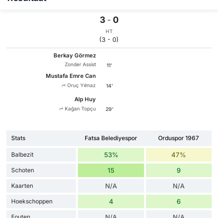
3
-
0
HT
(3 - 0)
Berkay Görmez
Zonder Assist
11'
Mustafa Emre Can
Oruç Yılmaz
14'
Alp Huy
Kağan Topçu
29'
Stats
Fatsa Belediyespor
Orduspor 1967
Balbezit
53%
47%
Schoten
15
9
Kaarten
N/A
N/A
Hoekschoppen
4
6
Fouten
N/A
N/A