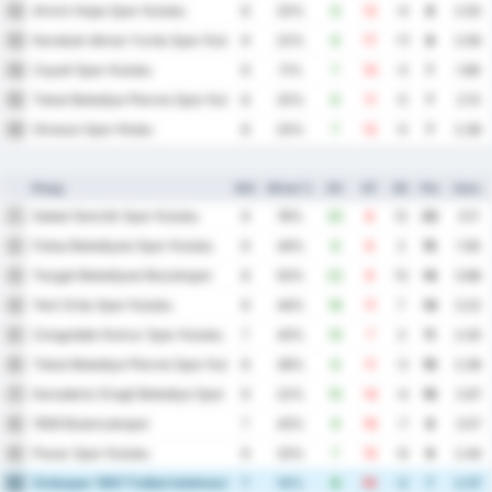
Artvin Hopa Spor Kulubu
12
8
25%
8
12
-4
8
2.50
Karabuk Idman Yurdu Spor Kulubu
13
9
22%
6
17
-11
8
2.56
Cayeli Spor Kulubu
14
9
11%
7
10
-3
7
1.89
Tokat Belediye Plevne Spor Kulubu
15
8
25%
6
11
-5
7
2.13
Giresun Spor Klubu
16
8
25%
7
12
-5
7
2.38
Ploeg
WG
Winst %
DV
DT
DS
Ptn
Gem.
Sebat Genclik Spor Kulubu
1
9
78%
20
8
12
23
3.11
Fatsa Belediyesi Spor Kulubu
2
9
44%
8
6
2
15
1.56
Yozgat Belediyesi Bozokspor
3
8
50%
22
9
13
14
3.88
Yeni Ordu Spor Kulubu
4
9
44%
18
11
7
14
3.22
Zonguldak Komur Spor Kulubu
5
7
43%
10
7
3
11
2.43
Tokat Belediye Plevne Spor Kulubu
6
8
38%
8
11
-3
10
2.38
Karadeniz Eregli Belediye Spor Kulubu
7
9
22%
10
14
-4
10
2.67
1926 Bulancakspor
8
7
43%
9
16
-7
9
3.57
Pazar Spor Kulubu
9
9
33%
7
15
-8
9
2.44
Orduspor 1967 Futbol Isletmeciligi Spor Kulubu
10
7
14%
8
10
-2
7
2.57