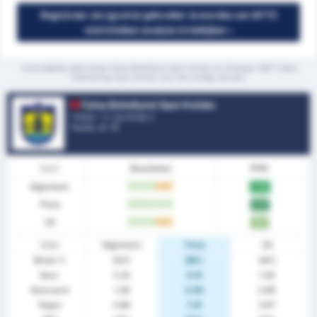
Registreer om (gratis) gebruiker te worden om GPT5
statistieken analyse te bekijken »
*Gemiddelde stats tussen Fatsa Belediyesi Spor Kulubu en Orduspor 1967 Futbol
Isletmeciligi Spor Kulubu voor het huidige seizoen.
Fatsa Belediyesi Spor Kulubu
Turkije - 3. Lig Group 3
Positie.
4
/ 16
Vorm
Resultaten
PPW
Algemeen
W
W
W
G
G
2.06
Thuis
W
W
W
W
W
2.57
Uit
W
W
W
G
G
1.67
Stats
Algemeen
Thuis
Uit
Winst %
63%
86%
44%
Gem.
2.25
3.14
1.56
Gescoord
1.38
2.00
0.89
Tegen
0.88
1.14
0.67