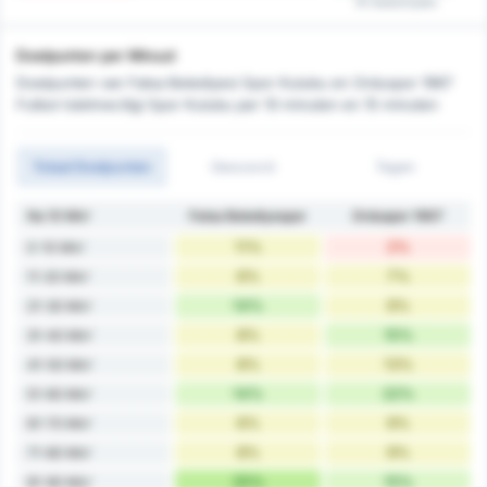
16 wedstrijden
Doelpunten per Minuut
Doelpunten van Fatsa Belediyesi Spor Kulubu en Orduspor 1967
Futbol Isletmeciligi Spor Kulubu per 10 minuten en 15 minuten
Totaal Doelpunten
Gescoord
Tegen
Na 10 Min'
Fatsa Belediyespor
Orduspor 1967
11%
2%
0-10 Min'
6%
7%
11-20 Min'
14%
9%
21-30 Min'
8%
15%
31-40 Min'
8%
13%
41-50 Min'
14%
22%
51-60 Min'
6%
9%
61-70 Min'
8%
9%
71-80 Min'
25%
15%
81-90 Min'