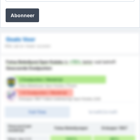
Abonneer
Goals Voor
Wie zal er meer scoren
Fatsa Belediyesi Spor Kulubu
is
+75%
beter
wat betreft
Gescoorde Doelpunten
2 Doelpunten / Wedstrijd
Fatsa Belediyesi Spor Kulubu (Thuis)
1.14 Doelpunten / Wedstrijd
Orduspor 1967 Futbol Isletmeciligi Spor Kulubu (Uit)
Full-Time
1e helft/2e helft
Gescoord per
Fatsa Belediyespor
Orduspor 1967
wedstrijd
100%
86%
Meer dan 0.5