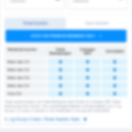
/ Wedstrijd
/ Wedstrijd
Totaal Kaarten
Team Kaarten
DATA FOR PREMIUM MEMBERS ONLY
Wedstrijd kaarten
Fatsa
Orduspor
Gemiddeld
Belediyespor
1967
Meer dan 2.5
Meer dan 3.5
Meer dan 4.5
Meer dan 5.5
Over 6.5
Totaal aantal kaarten voor Fatsa Belediyesi Spor Kulubu en Orduspor 1967 Futbol
Isletmeciligi Spor Kulubu. Het competitiegemiddelde is het gemiddelde van 3. Lig
Group 3. Er waren 0 kaarten in 131 wedstrijden in het seizoen 2025/2026
3. Lig Group 3 Gele / Rode Kaarten Stats