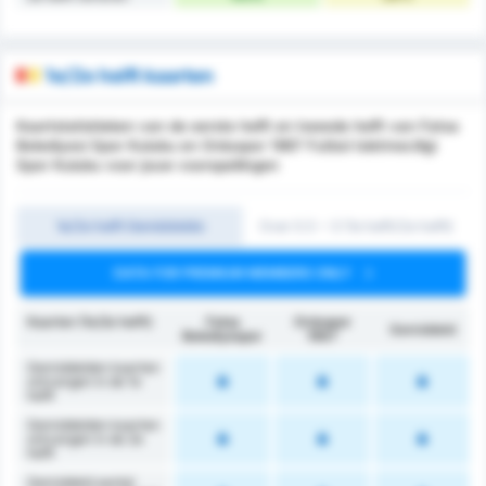
1e/2e helft kaarten
Kaartstatistieken van de eerste helft en tweede helft van Fatsa
Belediyesi Spor Kulubu en Orduspor 1967 Futbol Isletmeciligi
Spor Kulubu voor jouw voorspellingen
1e/2e helft Gemiddelde
Over 0.5 ~ 3 (1e helft/2e helft)
DATA FOR PREMIUM MEMBERS ONLY
Kaarten (1e/2e helft)
Fatsa
Orduspor
Gemiddeld
Belediyespor
1967
Gemiddelden kaarten
ontvangen in de 1e
helft
Gemiddelden kaarten
ontvangen in de 2e
helft
Gemiddeld aantal