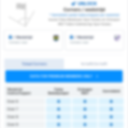
UNLOCK
Corners / wedstrijd
* Gemiddeld aantal hoekschoppen per wedstrijd
tussen Fatsa Belediyesi Spor Kulubu en Orduspor
1967 Futbol Isletmeciligi Spor Kulubu
/ Wedstrijd
/ Wedstrijd
Corners voor
Corners voor
Totaal Corners
1e helft/2e helft
DATA FOR PREMIUM MEMBERS ONLY
Wedstrijd
Fatsa
Orduspor
Gemiddeld
hoekschoppen
Belediyespor
1967
Over 6
Over 7
Over 8
Over 9