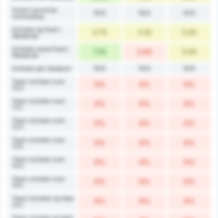
Schot conversie
N/A
N/A
N/A
verhouding
Schoten op Doel /
5.75
3.33
5.00
Wedstrijd
Schoten naast Doel /
7.25
2.00
5.00
Wedstrijd
N/A
N/A
N/A
Schoten per doelpunt
Team schoten over
0%
0%
0%
10.5
Team schoten over
0%
0%
0%
11.5
Team schoten over
0%
0%
0%
12.5
Team schoten over
0%
0%
0%
13.5
Team schoten over
0%
0%
0%
14.5
Team schoten over
0%
0%
0%
15.5
Team Schoten op doel
0%
0%
0%
3.5+
Team schoten op doel