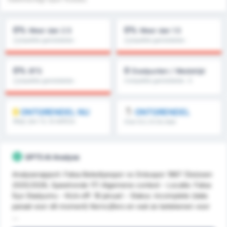
0%
0%
Meer dan 2.5
Meer dan 1.5
Competitie gemiddelde :
Competitie gemiddelde :
0%
0%
0%
0
BTS
Doelpunten / Wedstrijd
Competitie gemiddelde :
Competitie gemiddelde : 0
0%
ONTGRENDEL NU
ONTGRENDEL
Meer dan 1.5, 1e helft/2e
Over 8.5, 9.5 & meer
helft & meer
GPT5 AI Analyse
Analyserapport: Fatsa Belediyespor vs Orduspor 1967 (Seizoen
2025/2026, Speelronde 17) Algemene context - Locatie: Fatsa
İlçe Stadyumu - Kick-off: 18 januari - Status: incomplete (data
paraat voor dit moment) Kerncijfers en wat ze betekenen voor
...