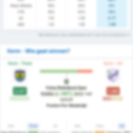
Clean Sheets
19%
33%
0%
FTS
19%
22%
14%
xG
1.15
1.29
0.77
xGA
1.41
1.35
1.59
Wat betekenen deze statistiektermen? Lees het woordenlijst
Vorm - Wie gaat winnen?
Vorm - Thuis
Vorm - Uit
Fatsa Belediyesi Spor
2.57
1.00
Kulubu
is
+157%
beter
wat
W
W
W
W
W
V
V
G
W
G
betreft
Punten Per Wedstrijd
Alle
Thuis
Uit
Alle
Thuis
Uit
Fatsa Belediyesi
Yeni Amasya
Sebat Genclik
Orduspor 1967