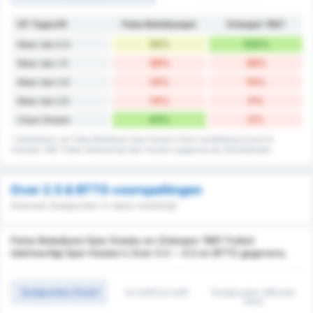
DP Tegen/W
Fatsa Belediyespor
Orduspor 1967
56%
100%
Meer dan 0.5
28%
28%
Meer dan 1.5
14%
14%
Meer dan 2.5
14%
0%
Meer dan 3.5
43%
0%
Clean Sheets
* Statistieken van Fatsa Belediyesi Spor Kulubu's thuis verdediging record en
Orduspor 1967 Futbol Isletmeciligi Spor Kulubu's gegevens bij uitwedstrijden.
Over 2.5 & BTTS voorspellingen
Hoeveel doelpunten in deze wedstrijd
Fatsa Belediyesi Spor Kulubu en Orduspor 1967 Futbol
Isletmeciligi Spor Kulubu's Over 0.5 ~ 4.5 en BTTS gegevens.
Doelpunten (Over)
1e helft/2e helft
Doelpunten (Minder
Dan)