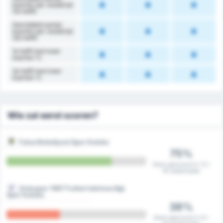
kaarten per wedstrijd
(1e helft)
Gemiddeld aantal
kaarten per wedstrijd
(2e helft)
1e helft had meer
kaarten %
2e helft had meer
kaarten %
Wie zal eerst scoren?
Fatsa Belediyesi Spor Kulubu
75%
Eerst gescoord in 12 /
16 wedstrijden
Orduspor 1967 Futbol Isletmeciligi
Spor Kulubu
38%
Eerst gescoord in 6 /