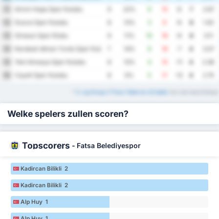
Artvin Hopa Spor Kulubu
11
9
22%
9
15
-6
7
2.67
Duzce Spor Kulubu
12
8
13%
3
9
-6
6
1.50
Giresun Spor Klubu
13
9
11%
10
18
-8
6
3.11
Karabuk Idman Yurdu Spor Kulubu
14
7
14%
9
16
-7
4
3.57
Yeni Amasya Spor Kulubu
15
8
13%
4
15
-11
4
2.38
Cayeli Spor Kulubu
16
8
0%
5
17
-12
4
2.75
*
3. Lig Group 3 Thuis Tabel en Uit tabel
zijn ook beschikbaar
Welke spelers zullen scoren?
Topscorers
-
Fatsa Belediyespor
Kadircan Bilikli 2
Kadircan Bilikli 2
Alp Huy 1
Alp Huy 1