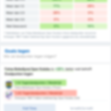
71%
28%
Meer dan 1.5
28%
0%
Meer dan 2.5
0%
0%
Meer dan 3.5
0%
14%
Niet Gescoord
* Statistieken van Fatsa Belediyesi Spor Kulubu's thuis doelpunten record en
Orduspor 1967 Futbol Isletmeciligi Spor Kulubu's gegevens bij uitwedstrijden.
Goals tegen
Wie zal doelpunten tegen krijgen?
Fatsa Belediyesi Spor Kulubu
is
+25%
beter
wat betreft
Doelpunten tegen
1.14 Tegendoelpunten / Wedstrijd
Fatsa Belediyesi Spor Kulubu (Thuis)
1.43 Tegendoelpunten / Wedstrijd
Orduspor 1967 Futbol Isletmeciligi Spor Kulubu (Uit)
Full-Time
1e helft/2e helft