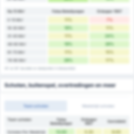
Na 15 Min'
Fatsa Belediyespor
Orduspor 1967
11%
7%
0-15 Min'
19%
11%
16-30 Min'
11%
24%
31-45 Min'
19%
26%
46-60 Min'
11%
15%
61-75 Min'
28%
17%
76-90 Min'
45' en 90' bevatten er doelpunten in blessuretijd
Schoten, buitenspel, overtredingen en meer
Team schoten
Wedstrijd schoten
Team schoten
Fatsa
Orduspor
Gemiddeld
Belediyespor
1967
13.00
5.33
9.00
Schoten Per Wedstrijd