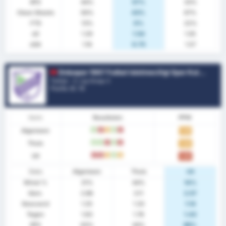
BTS
44%
57%
33%
Clean Sheets
56%
43%
67%
FTS
13%
0%
22%
xG
1.29
1.54
1.05
xGA
1.16
0.75
1.57
Orduspor 1967 Futbol Isletmeciligi Spor Kulubu
Turkije - 3. Lig Group 3
Positie.
8
/ 16
Vorm
Resultaten
PPW
Algemeen
W
V
G
W
V
1.25
Thuis
W
W
V
W
V
1.44
Uit
V
V
G
W
G
1.00
Stats
Algemeen
Thuis
Uit
Winst %
31%
44%
14%
Gem.
2.88
3.11
2.57
Gescoord
1.25
1.33
1.14
Tegen
1.63
1.78
1.43
BTS
63%
44%
86%