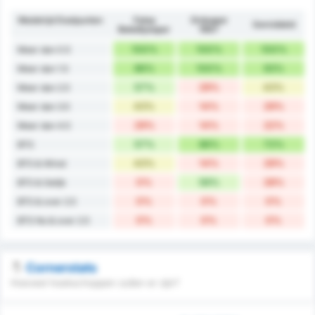
Wedstrijd Doelpunten
Fatsa
Orduspor
Gemiddeld
Belediyespor
1967
100%
100%
100%
Meer dan 0.5
86%
100%
93%
Meer dan 1.5
57%
29%
43%
Meer dan 2.5
43%
14%
29%
Meer dan 3.5
29%
14%
22%
Meer dan 4.5
57%
86%
72%
BTS
43%
14%
29%
BTS & Winst
0%
56%
28%
BTS & Gelijk
0%
0%
0%
BTS & over 2.5
0%
0%
0%
BTS No & over 2.5
Cornerstats
Hoeveel hoekschoppen zullen er zijn?