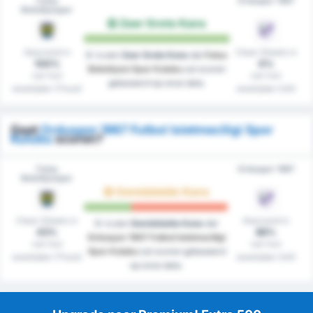
Fatsa
Orduspor 1967
Belediyespor
Zeer Grote Kans
Gescoord in
Clean Sheets in
Er is een
Zeer Grote Kans
dat
Fatsa
100%
0%
Belediyesi Spor Kulubu
zal scoren
van hun
van hun
gebaseerd op onze data.
westrijden (Thuis)
westrijden (Uit)
Gaat
Orduspor 1967 Futbol Isletmeciligi Spor
Kulubu
scoren?
Fatsa
Orduspor 1967
Belediyespor
Gemiddelde Kans
Clean Sheets in
Gescoord in
Er is een
Gemiddelde Kans
dat
43%
86%
Orduspor 1967 Futbol Isletmeciligi
van hun
van hun
Spor Kulubu
zal scoren gebaseerd
westrijden (Thuis)
westrijden (Uit)
op onze data.