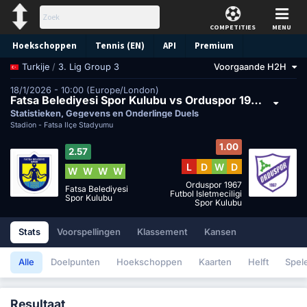
COMPETITIES
MENU
Hoekschoppen
Tennis (EN)
API
Premium
/
3. Lig Group 3
Voorgaande H2H
Turkije
Voorspelling
18/1/2026 - 10:00 (Europe/London)
Fatsa Belediyesi Spor Kulubu vs Orduspor 1967 Futbol Isletmeciligi Spor Kulubu
Statistieken, Gegevens en Onderlinge Duels
Stadion -
Fatsa İlçe Stadyumu
1.00
2.57
L
D
W
D
W
W
W
W
Orduspor 1967
Fatsa Belediyesi
Futbol Isletmeciligi
Spor Kulubu
Spor Kulubu
Stats
Voorspellingen
Klassement
Kansen
Alle
Doelpunten
Hoekschoppen
Kaarten
Helft
Spel
Resultaat