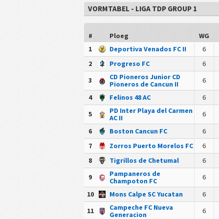
VORMTABEL - LIGA TDP GROUP 1
#
Ploeg
WG
1
Deportiva Venados FC II
6
2
Progreso FC
6
CD Pioneros Junior CD
3
6
Pioneros de Cancun II
4
Felinos 48 AC
6
PD Inter Playa del Carmen
5
6
AC II
6
Boston Cancun FC
6
7
Zorros Puerto Morelos FC
6
8
Tigrillos de Chetumal
6
Pampaneros de
9
6
Champoton FC
10
Mons Calpe SC Yucatan
6
Campeche FC Nueva
11
6
Generacion