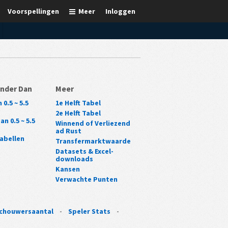
Voorspellingen
Meer
Inloggen
nder Dan
Meer
0.5 ~ 5.5
1e Helft Tabel
2e Helft Tabel
n 0.5 ~ 5.5
Winnend of Verliezend
ad Rust
abellen
Transfermarktwaarde
Datasets & Excel-
downloads
Kansen
Verwachte Punten
chouwersaantal
-
Speler Stats
-