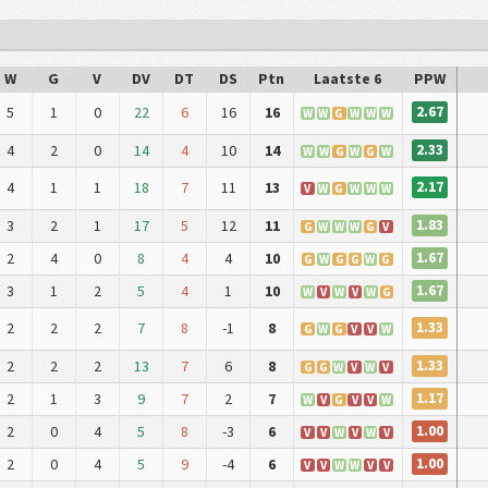
W
G
V
DV
DT
DS
Ptn
Laatste 6
PPW
2.67
5
1
0
22
6
16
16
W
W
G
W
W
W
2.33
4
2
0
14
4
10
14
W
W
G
W
G
W
2.17
4
1
1
18
7
11
13
V
W
G
W
W
W
1.83
3
2
1
17
5
12
11
G
W
W
W
G
V
1.67
2
4
0
8
4
4
10
G
W
G
G
W
G
1.67
3
1
2
5
4
1
10
W
V
W
V
W
G
1.33
2
2
2
7
8
-1
8
G
W
G
V
V
W
1.33
2
2
2
13
7
6
8
G
G
W
V
W
V
1.17
2
1
3
9
7
2
7
W
V
G
V
V
W
1.00
2
0
4
5
8
-3
6
V
V
W
V
W
V
1.00
2
0
4
5
9
-4
6
V
V
W
W
V
V