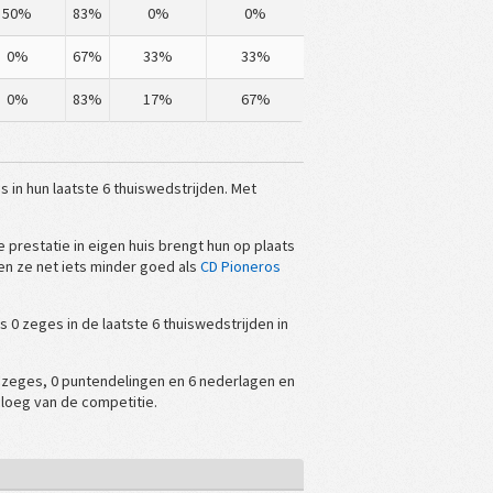
50%
83%
0%
0%
0%
67%
33%
33%
0%
83%
17%
67%
in hun laatste 6 thuiswedstrijden. Met
 prestatie in eigen huis brengt hun op plaats
en ze net iets minder goed als
CD Pioneros
 0 zeges in de laatste 6 thuiswedstrijden in
 0 zeges, 0 puntendelingen en 6 nederlagen en
sploeg van de competitie.