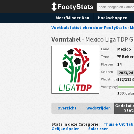
Meer/Minder Dan
Hoekschoppen
Voetbalstatistieken door FootyStats
›
M
Vormtabel
- Mexico Liga TDP 
Mexico
Land
Beker
Type
14
Ploegen
Seizoen
2023/2
182/182
Wedstrijden
G
Voortgang
100%
afg
Gedetail
Overzicht
Wedstrijden
Stat
Stats in deze Categorie :
Thuis & Uit Tab
Gelijke Spelen
-
Salarissen