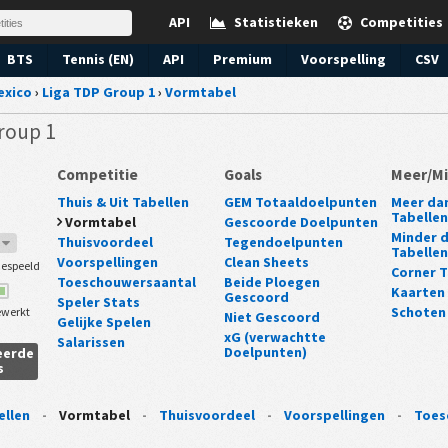
API
Statistieken
Competities
BTS
Tennis (EN)
API
Premium
Voorspelling
CSV
exico
›
Liga TDP Group 1
›
Vormtabel
Group 1
Competitie
Goals
Meer/Mi
Thuis & Uit Tabellen
GEM Totaaldoelpunten
Meer dan 
Tabellen
Vormtabel
Gescoorde Doelpunten
Minder da
Thuisvoordeel
Tegendoelpunten
4
Tabellen
Voorspellingen
Clean Sheets
espeeld
Corner T
Toeschouwersaantal
Beide Ploegen
Kaarten
Gescoord
Speler Stats
Schoten
ewerkt
Niet Gescoord
Gelijke Spelen
xG (verwachtte
Salarissen
Doelpunten)
eerde
s
ellen
-
Vormtabel
-
Thuisvoordeel
-
Voorspellingen
-
Toes