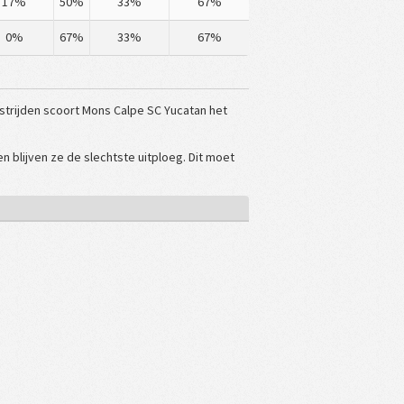
17%
50%
33%
67%
0%
67%
33%
67%
edstrijden scoort Mons Calpe SC Yucatan het
n blijven ze de slechtste uitploeg. Dit moet