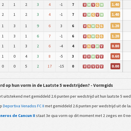
1.40
2
1
2
3
4
-1
7
V
W
V
G
W
1.40
2
1
2
3
4
-1
7
V
W
G
V
W
1.20
1
3
1
9
6
3
6
V
G
W
G
G
1.20
1
3
1
6
7
-1
6
V
G
W
G
G
0.80
1
1
3
2
6
-4
4
V
G
V
W
V
0.60
1
0
4
3
8
-5
3
V
V
W
V
V
0.00
0
0
5
2
17
-15
0
V
V
V
V
V
rd op hun vorm in de Laatste 5 wedstrijden? - Vormgids
t uitstekend met gemiddeld 2.6 punten per wedstrijd uit hun laatste 5 weds
op
Deportiva Venados FC II
met gemiddeld 2.6 punten per wedstrijd uit de laa
neros de Cancun II
staat 3e qua vorm op dit moment met 2 zeges en 0 ned