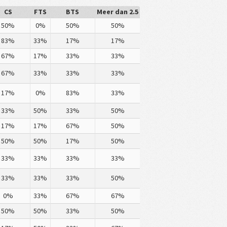
CS
FTS
BTS
Meer dan 2.5
50%
0%
50%
50%
83%
33%
17%
17%
67%
17%
33%
33%
67%
33%
33%
33%
17%
0%
83%
33%
33%
50%
33%
50%
17%
17%
67%
50%
50%
50%
17%
50%
33%
33%
33%
33%
33%
33%
33%
50%
0%
33%
67%
67%
50%
50%
33%
50%