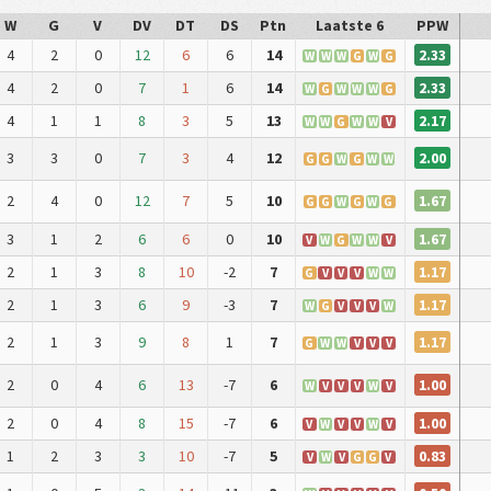
W
G
V
DV
DT
DS
Ptn
Laatste 6
PPW
2.33
4
2
0
12
6
6
14
W
W
W
G
W
G
2.33
4
2
0
7
1
6
14
W
G
W
W
W
G
2.17
4
1
1
8
3
5
13
W
W
G
W
W
V
2.00
3
3
0
7
3
4
12
G
G
W
G
W
W
1.67
2
4
0
12
7
5
10
G
G
W
G
W
G
1.67
3
1
2
6
6
0
10
V
W
G
W
W
V
1.17
2
1
3
8
10
-2
7
G
V
V
V
W
W
1.17
2
1
3
6
9
-3
7
W
G
V
V
V
W
1.17
2
1
3
9
8
1
7
G
W
W
V
V
V
1.00
2
0
4
6
13
-7
6
W
V
V
V
W
V
1.00
2
0
4
8
15
-7
6
V
W
V
V
W
V
0.83
1
2
3
3
10
-7
5
V
W
V
G
G
V