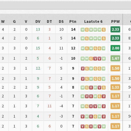
W
G
V
DV
DT
DS
Ptn
Laatste 6
PPW
2.33
4
2
0
13
3
10
14
6
W
G
W
W
W
G
2.33
4
2
0
6
1
5
14
8
W
G
W
W
W
G
2.00
3
3
0
15
4
11
12
3
W
G
W
G
G
W
1.67
3
1
2
5
6
-1
10
6
W
W
G
V
V
W
1.50
2
3
1
12
7
5
9
1
V
G
W
G
G
W
1.50
2
3
1
9
7
2
9
3
V
G
W
G
G
W
1.33
2
2
2
9
5
4
8
5
W
G
V
W
V
G
1.17
2
1
3
6
7
-1
7
1
W
V
V
W
G
V
1.17
2
1
3
7
11
-4
7
1
W
G
V
V
W
V
1.17
2
1
3
4
7
-3
7
5
V
W
V
G
W
V
1.17
2
1
3
6
6
0
7
3
V
G
V
W
V
W