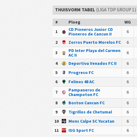
THUISVORM TABEL
(LIGA TDP GROUP 1)
#
Ploeg
WG
CD Pioneros Junior CD
1
6
Pioneros de Cancun II
2
Zorros Puerto Morelos FC
6
PD Inter Playa del Carmen
3
6
AC II
4
Deportiva Venados FC II
6
5
Progreso FC
6
6
Felinos 48 AC
6
Pampaneros de
7
6
Champoton FC
8
Boston Cancun FC
6
9
Tigrillos de Chetumal
6
10
Mons Calpe SC Yucatan
6
11
ISG Sport FC
6