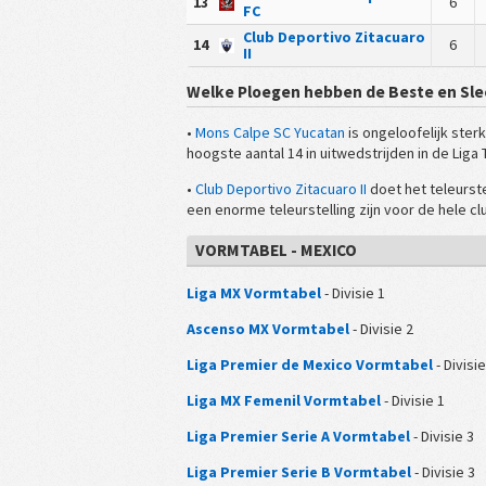
13
6
FC
Club Deportivo Zitacuaro
14
6
II
Welke Ploegen hebben de Beste en Sle
•
Mons Calpe SC Yucatan
is ongeloofelijk ster
hoogste aantal 14 in uitwedstrijden in de Liga
•
Club Deportivo Zitacuaro II
doet het teleurste
een enorme teleurstelling zijn voor de hele cl
VORMTABEL - MEXICO
Liga MX Vormtabel
- Divisie 1
Ascenso MX Vormtabel
- Divisie 2
Liga Premier de Mexico Vormtabel
- Divisie
Liga MX Femenil Vormtabel
- Divisie 1
Liga Premier Serie A Vormtabel
- Divisie 3
Liga Premier Serie B Vormtabel
- Divisie 3