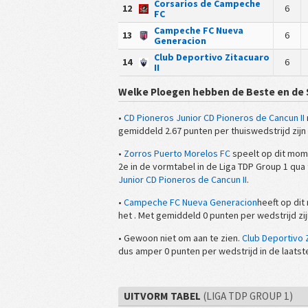
Corsarios de Campeche
12
6
FC
Campeche FC Nueva
13
6
Generacion
Club Deportivo Zitacuaro
14
6
II
Welke Ploegen hebben de Beste en de 
•
CD Pioneros Junior CD Pioneros de Cancun II
gemiddeld 2.67 punten per thuiswedstrijd zijn 
•
Zorros Puerto Morelos FC
speelt op dit mome
2e in de vormtabel in de Liga TDP Group 1 qu
Junior CD Pioneros de Cancun II
.
•
Campeche FC Nueva Generacion
heeft op dit
het . Met gemiddeld 0 punten per wedstrijd zij
• Gewoon niet om aan te zien.
Club Deportivo Z
dus amper 0 punten per wedstrijd in de laatste
UITVORM TABEL
(LIGA TDP GROUP 1)