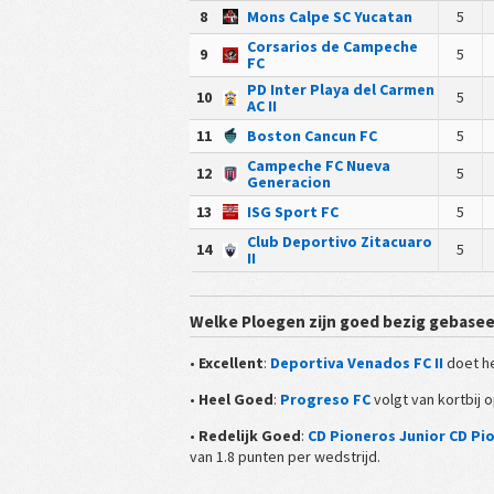
8
Mons Calpe SC Yucatan
5
Corsarios de Campeche
9
5
FC
PD Inter Playa del Carmen
10
5
AC II
11
Boston Cancun FC
5
Campeche FC Nueva
12
5
Generacion
13
ISG Sport FC
5
Club Deportivo Zitacuaro
14
5
II
Welke Ploegen zijn goed bezig gebasee
•
Excellent
:
Deportiva Venados FC II
doet he
•
Heel Goed
:
Progreso FC
volgt van kortbij 
•
Redelijk Goed
:
CD Pioneros Junior CD Pio
van 1.8 punten per wedstrijd.