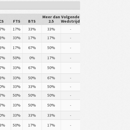
Meer dan
Volgende
CS
FTS
BTS
2.5
Wedstrijd
7%
17%
33%
33%
-
3%
33%
17%
17%
-
3%
17%
67%
50%
-
7%
50%
0%
17%
-
7%
33%
67%
50%
-
3%
33%
50%
67%
-
0%
33%
33%
50%
-
7%
50%
50%
50%
-
7%
33%
50%
50%
-
0%
33%
33%
33%
-
3%
50%
17%
17%
-