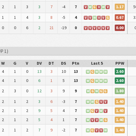
1.17
2
1
3
3
7
-4
7
5
V
W
G
V
W
V
0.67
1
1
4
3
8
-5
4
3
V
V
W
V
V
G
0.00
0
0
6
2
21
-19
0
V
V
V
V
V
V
P 1)
W
G
V
DV
DT
DS
Ptn
Last 5
PPW
2.60
4
1
0
13
3
10
13
W
G
W
W
W
2.60
4
1
0
6
1
5
13
W
G
W
W
W
1.80
2
3
0
12
3
9
9
W
G
W
G
G
1.40
2
1
2
3
6
-3
7
W
W
G
V
V
1.40
2
1
2
9
5
4
7
W
G
V
W
V
1.40
2
1
2
5
4
1
7
W
V
V
W
G
1.40
2
1
2
7
9
-2
7
W
G
V
V
W