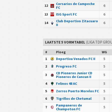
Corsarios de Campeche
12
6
FC
13
ISG Sport FC
6
Club Deportivo Zitacuaro
14
6
II
LAATSTE 5 VORMTABEL
(LIGA TDP GROU
#
Ploeg
WG
1
Deportiva Venados FC II
5
2
Progreso FC
5
CD Pioneros Junior CD
3
5
Pioneros de Cancun II
4
Felinos 48 AC
5
5
Zorros Puerto Morelos FC
5
6
Tigrillos de Chetumal
5
Pampaneros de
7
5
Champoton FC