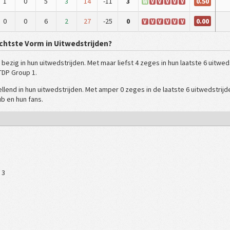
0.50
1
0
5
3
14
-11
3
W
V
V
V
V
V
0.00
0
0
6
2
27
-25
0
V
V
V
V
V
V
chtste Vorm in Uitwedstrijden?
k bezig in hun uitwedstrijden. Met maar liefst 4 zeges in hun laatste 6 uitw
 TDP Group 1.
llend in hun uitwedstrijden. Met amper 0 zeges in de laatste 6 uitwedstrijde
ub en hun fans.
 3