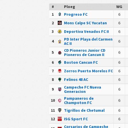
#
Ploeg
WG
1
Progreso FC
6
2
Mons Calpe SC Yucatan
6
3
Deportiva Venados FC II
6
PD Inter Playa del Carmen
4
6
AC II
CD Pioneros Junior CD
5
6
Pioneros de Cancun II
6
Boston Cancun FC
6
7
Zorros Puerto Morelos FC
6
8
Felinos 48 AC
6
Campeche FC Nueva
9
6
Generacion
Pampaneros de
10
6
Champoton FC
11
Tigrillos de Chetumal
6
12
ISG Sport FC
6
Corsarios de Campeche