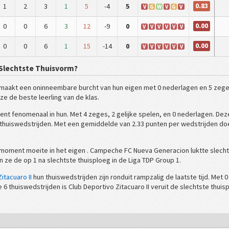
0.83
1
2
3
1
5
-4
5
V
G
W
V
G
V
0.00
0
0
6
3
12
-9
0
V
V
V
V
V
V
0.00
0
0
6
1
15
-14
0
V
V
V
V
V
V
Slechtste Thuisvorm?
maakt een oninneembare burcht van hun eigen met 0 nederlagen en 5 zeges 
ze de beste leerling van de klas.
nt fenomenaal in hun. Met 4 zeges, 2 gelijke spelen, en 0 nederlagen. Deze
a thuiswedstrijden. Met een gemiddelde van 2.33 punten per wedstrijden do
 moment moeite in het eigen . Campeche FC Nueva Generacion luktte slechts
n ze de op 1 na slechtste thuisploeg in de Liga TDP Group 1.
itacuaro II
hun thuiswedstrijden zijn ronduit rampzalig de laatste tijd. Met
 6 thuiswedstrijden is Club Deportivo Zitacuaro II veruit de slechtste thui