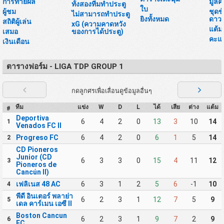
การทายผล
มูลค
ทั้งสองทีมทำประตู
ใบ
ผู้ชม
ชุดข
ไม่สามารถทำประตู
ยิงทั้งหมด
ดาวน
สถิติผู้เล่น
xG (ความคาดหวัง
แต้ม
เสมอ
ของการได้ประตู)
คะแ
เงินเดือน
ตารางฟอร์ม - LIGA TDP GROUP 1
กดลูกศรเพื่อเลื่อนดูข้อมูลอื่นๆ
ทีม
แข่ง
W
D
L
ได้
เสีย
ต่าง
แต้ม
#
Deportiva
6
4
2
0
13
3
10
14
1
Venados FC II
Progreso FC
6
4
2
0
6
1
5
14
2
CD Pioneros
Junior (CD
6
3
3
0
15
4
11
12
3
Pioneros de
Cancún II)
เฟลิเนส 48 AC
6
3
1
2
5
6
-1
10
4
พีดี อินเตอร์ พลาย่า
6
2
3
1
12
7
5
9
5
เดล คาร์เมน เอซี II
Boston Cancun
6
2
3
1
9
7
2
9
6
FC