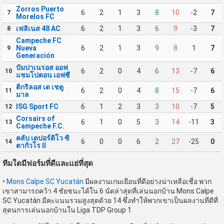
Zorros Puerto
6
2
1
3
8
10
-2
7
7
Morelos FC
เฟลิเนส 48 AC
6
2
1
3
6
9
-3
7
8
Campeche FC
Nueva
6
2
1
3
9
8
1
7
9
Generación
ปัมปาเนรอส ออฟ
6
2
0
4
6
13
-7
6
10
แชมโปตอน เอฟซี
ติกริลอส เด เชตู
6
2
0
4
8
15
-7
6
11
มาล
ISG Sport FC
6
1
2
3
3
10
-7
5
12
Corsairs of
6
1
0
5
3
14
-11
3
13
Campeche F.C.
คลับ เดปอร์ติโว ซิ
6
0
0
6
2
27
-25
0
14
ตากัวโร II
ทีมใดมีฟอร์มที่ดีและแย่ที่สุด
•
Mons Calpe SC Yucatán
มีผลงานเกมเยือนที่ดีอย่างน่าเหลือเชื่อ พวก
เขาสามารถคว้า 4 ชัยชนะได้ใน 6 นัดล่าสุดที่เล่นนอกบ้าน Mons Calpe
SC Yucatán มีคะแนนรวมสูงสุดด้วย 14 ซึ่งทำให้พวกเขาเป็นผลงานที่ดีที่
สุดนการเล่นนอกบ้านใน Liga TDP Group 1