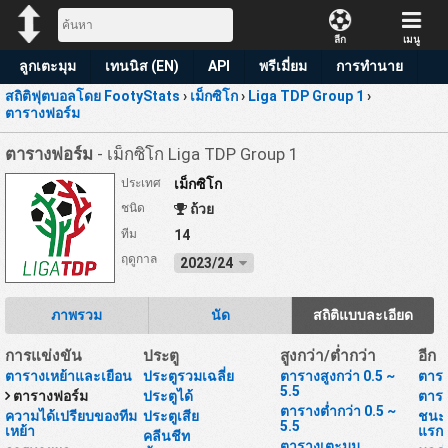
ลีก
เมนู
ลูกเตะมุม
เทนนิส (EN)
API
พรีเมี่ยม
การทำนาย
สถิติฟุตบอลโดย FootyStats
›
เม็กซิโก
›
Liga TDP Group 1
›
ตารางฟอร์ม
ตารางฟอร์ม
- เม็กซิโก Liga TDP Group 1
ประเทศ
เม็กซิโก
ชนิด
ถ้วย
ทีม
14
ฤดูกาล
2023/24
ภาพรวม
นัด
สถิติแบบละเอียด
การแข่งขัน
ประตู
สูงกว่า/ต่ำกว่า
อีก
ตารางเหย้าและเยือน
ประตูรวมเฉลี่ย
ตารางสูงกว่า 0.5 ~
ตารา
5.5
ตารางฟอร์ม
ประตูได้
ตารา
ตารางต่ำกว่า 0.5 ~
ความได้เปรียบของทีม
ประตูเสีย
ชนะห
5.5
เหย้า
แรก
คลีนชีท
ตารางเตะมุม