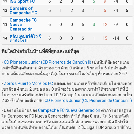
ISG Sport FC
6
2
0
4
5
9
-4
6
11
Corsairs of
6
1
2
3
1
5
-4
5
12
Campeche F.C.
Campeche FC
Nueva
6
0
0
6
3
12
-9
0
13
Generación
คลับ เดปอร์ติโว ซิ
6
0
0
6
1
15
-14
0
14
ตากัวโร II
ทีมใดมีฟอร์มในบ้านที่ดีที่สุดและแย่ที่สุด
•
CD Pioneros Junior (CD Pioneros de Cancún II)
เป็นทีมที่มีผลงานเกม
เหย้าที่ดีที่สุดที่สนาม ด้วยของเขา ด้วย 0 แพ้และ 5 ชนะใน 6 นัดล่าสุดที่
บ้าน แต้มเฉลี่ยต่อเกมนั้นสูงที่สุดในบรรดาสโมสรอื่นๆ ทั้งหมดด้วย 2.67
•
Zorros Puerto Morelos FC
แสดงผลงานเกมเหย้าที่ยอดเยี่ยมใน ของพวก
เขาด้วย 4 ชนะ 2 เสมอ และ 0 แพ้ ฟอร์มของพวกเขาทำให้พวกเขาได้ที่ 2
ในตารางฟอร์มทีมเหย้า Liga TDP Group 1 คะแนนเฉลี่ยต่อเกมออกมาเป็น
2.33 ซึ่งเกือบจะดีเท่ากับ
CD Pioneros Junior (CD Pioneros de Cancún II)
• ผลงานในบ้านของ
Campeche FC Nueva Generación
ต่ำกว่ามาตรฐาน
ใน Campeche FC Nueva Generación ทำได้เพียง 0 ชนะ ใน 6 เกมหลังที่
เล่นในบ้านของพวกเขาหรือ คะแนนเฉลี่ยต่อเกมของพวกเขาคือ 0 ทำให้
พวกเขาเป็นทีมที่ทำผลงานได้แย่เป็นอันดับ 2 ใน Liga TDP Group 1 ที่บ้าน