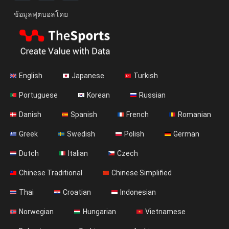
ข้อมูลฟุตบอลโดย
English
Japanese
Turkish
Portuguese
Korean
Russian
Danish
Spanish
French
Romanian
Greek
Swedish
Polish
German
Dutch
Italian
Czech
Chinese Traditional
Chinese Simplified
Thai
Croatian
Indonesian
Norwegian
Hungarian
Vietnamese