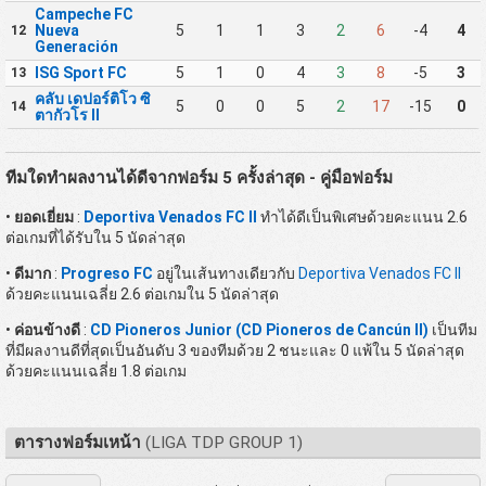
Campeche FC
Nueva
5
1
1
3
2
6
-4
4
12
Generación
ISG Sport FC
5
1
0
4
3
8
-5
3
13
คลับ เดปอร์ติโว ซิ
5
0
0
5
2
17
-15
0
14
ตากัวโร II
ทีมใดทำผลงานได้ดีจากฟอร์ม 5 ครั้งล่าสุด - คู่มือฟอร์ม
•
ยอดเยี่ยม
:
Deportiva Venados FC II
ทำได้ดีเป็นพิเศษด้วยคะแนน 2.6
ต่อเกมที่ได้รับใน 5 นัดล่าสุด
•
ดีมาก
:
Progreso FC
อยู่ในเส้นทางเดียวกับ
Deportiva Venados FC II
ด้วยคะแนนเฉลี่ย 2.6 ต่อเกมใน 5 นัดล่าสุด
•
ค่อนข้างดี
:
CD Pioneros Junior (CD Pioneros de Cancún II)
เป็นทีม
ที่มีผลงานดีที่สุดเป็นอันดับ 3 ของทีมด้วย 2 ชนะและ 0 แพ้ใน 5 นัดล่าสุด
ด้วยคะแนนเฉลี่ย 1.8 ต่อเกม
ตารางฟอร์มเหน้า
(LIGA TDP GROUP 1)