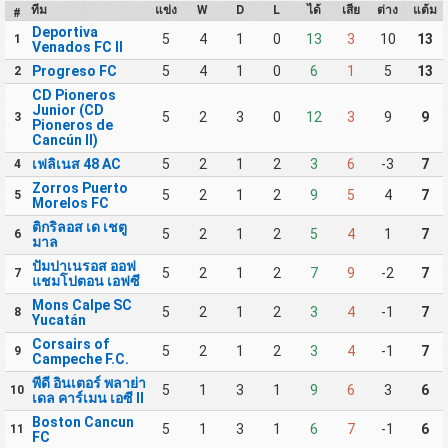
ทีม
แข่ง
W
D
L
ได้
เสีย
ต่าง
แต้ม
#
Deportiva
5
4
1
0
13
3
10
13
1
Venados FC II
Progreso FC
5
4
1
0
6
1
5
13
2
CD Pioneros
Junior (CD
5
2
3
0
12
3
9
9
3
Pioneros de
Cancún II)
เฟลิเนส 48 AC
5
2
1
2
3
6
-3
7
4
Zorros Puerto
5
2
1
2
9
5
4
7
5
Morelos FC
ติกริลอส เด เชตู
5
2
1
2
5
4
1
7
6
มาล
ปัมปาเนรอส ออฟ
5
2
1
2
7
9
-2
7
7
แชมโปตอน เอฟซี
Mons Calpe SC
5
2
1
2
3
4
-1
7
8
Yucatán
Corsairs of
5
2
1
2
3
4
-1
7
9
Campeche F.C.
พีดี อินเตอร์ พลาย่า
5
1
3
1
9
6
3
6
10
เดล คาร์เมน เอซี II
Boston Cancun
5
1
3
1
6
7
-1
6
11
FC