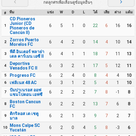
กดลูกศรเพื่อเลื่อนดูข้อมูลอื่นๆ
ทีม
แข่ง
W
D
L
ได้
เสีย
ต่าง
แต้ม
#
CD Pioneros
Junior (CD
6
5
1
0
22
6
16
16
1
Pioneros de
Cancún II)
Zorros Puerto
6
4
2
0
14
4
10
14
2
Morelos FC
พีดี อินเตอร์ พลาย่า
6
4
1
1
18
7
11
13
3
เดล คาร์เมน เอซี II
Deportiva
6
3
2
1
17
5
12
11
4
Venados FC II
Progreso FC
6
2
4
0
8
4
4
10
5
เฟลิเนส 48 AC
6
3
1
2
5
4
1
10
6
ปัมปาเนรอส ออฟ
6
2
2
2
7
8
-1
8
7
แชมโปตอน เอฟซี
Boston Cancun
6
2
2
2
13
7
6
8
8
FC
ติกริลอส เด เชตู
6
2
1
3
9
7
2
7
9
มาล
Mons Calpe SC
6
2
0
4
5
8
-3
6
10
Yucatán