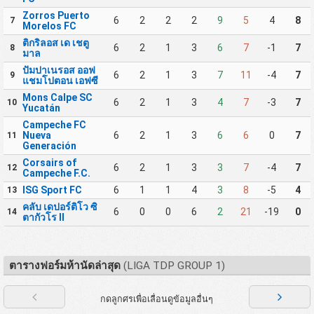
Zorros Puerto
6
2
2
2
9
5
4
8
7
Morelos FC
ติกริลอส เด เชตู
6
2
1
3
6
7
-1
7
8
มาล
ปัมปาเนรอส ออฟ
6
2
1
3
7
11
-4
7
9
แชมโปตอน เอฟซี
Mons Calpe SC
6
2
1
3
4
7
-3
7
10
Yucatán
Campeche FC
Nueva
6
2
1
3
6
6
0
7
11
Generación
Corsairs of
6
2
1
3
3
7
-4
7
12
Campeche F.C.
ISG Sport FC
6
1
1
4
3
8
-5
4
13
คลับ เดปอร์ติโว ซิ
6
0
0
6
2
21
-19
0
14
ตากัวโร II
ตารางฟอร์มห้านัดล่าสุด
(LIGA TDP GROUP 1)
กดลูกศรเพื่อเลื่อนดูข้อมูลอื่นๆ