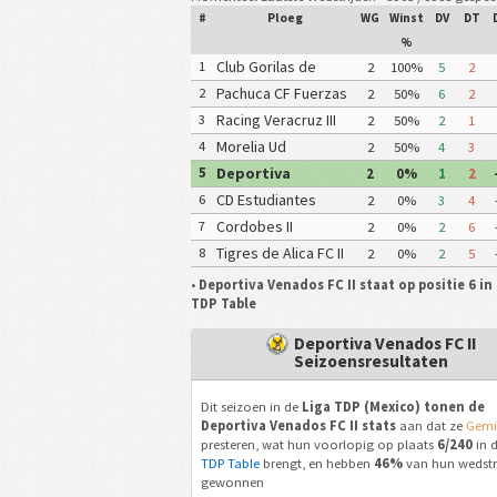
#
Ploeg
WG
Winst
DV
DT
%
Club Gorilas de
1
2
100%
5
2
Juanacatlan II
Pachuca CF Fuerzas
2
2
50%
6
2
Basicas Pachuca CF III
Racing Veracruz III
3
2
50%
2
1
Morelia Ud
4
2
50%
4
3
Michoacana
Deportiva
5
2
0%
1
2
Venados FC II
CD Estudiantes
6
2
0%
3
4
Tecos II
Cordobes II
7
2
0%
2
6
Tigres de Alica FC II
8
2
0%
2
5
•
Deportiva Venados FC II staat op positie 6 in
TDP Table
Deportiva Venados FC II
Seizoensresultaten
Dit seizoen in de
Liga TDP (Mexico) tonen de
Deportiva Venados FC II stats
aan dat ze
Gemi
presteren, wat hun voorlopig op plaats
6/240
in 
TDP Table
brengt, en hebben
46%
van hun wedstr
gewonnen