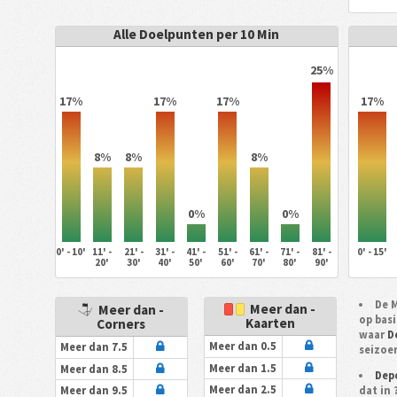
Alle Doelpunten per 10 Min
25%
17%
17%
17%
17%
8%
8%
8%
0%
0%
0' - 10'
11' -
21' -
31' -
41' -
51' -
61' -
71' -
81' -
0' - 15'
20'
30'
40'
50'
60'
70'
80'
90'
De 
Meer dan -
Meer dan -
op bas
Kaarten
Corners
waar
D
Meer dan 0.5
Meer dan 7.5
seizo
Meer dan 1.5
Meer dan 8.5
Depo
Meer dan 2.5
dat in
Meer dan 9.5