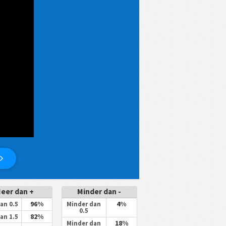
eer dan +
Minder dan -
96%
4%
an 0.5
Minder dan
0.5
82%
an 1.5
18%
Minder dan