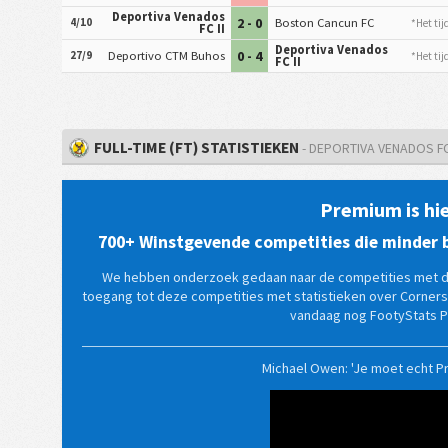
Deportiva Venados
2 - 0
4/10
Boston Cancun FC
*Het tij
FC II
Deportiva Venados
0 - 4
27/9
Deportivo CTM Buhos
*Het tij
FC II
FULL-TIME (FT) STATISTIEKEN
- DEPORTIVA VENADOS FC 
Premium is hie
700+ Winstgevende competities die minder b
We hebben onderzoek gedaan naar de competities met de
toegang tot deze competities met statistieken over Corners
vandaag nog FootyStats 
Michael Owen: 'Je moet echt P