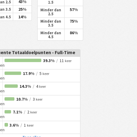
43%
an 2.5
1.5
25%
57%
an 3.5
Minder dan
2.5
14%
an 4.5
75%
Minder dan
3.5
86%
Minder dan
4.5
ente Totaaldoelpunten - Full-Time
39.3%
/
11
keer
ten
17.9%
/
5
keer
ten
14.3%
/
4
keer
ten
10.7%
/
3
keer
ten
7.1%
/
2
keer
ten
3.6%
/
1
keer
ten