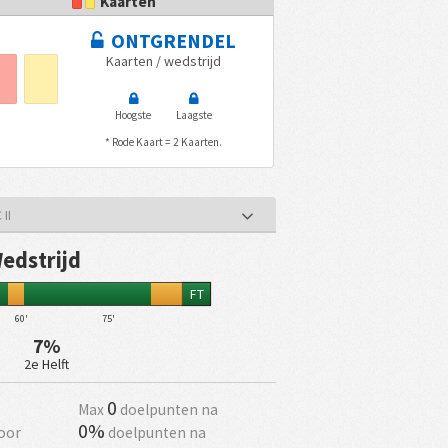
Kaarten
ONTGRENDEL
Kaarten / wedstrijd
Hoogste
Laagste
* Rode Kaart = 2 Kaarten.
II
Wedstrijd
FT
60'
75'
7%
2e Helft
0
Max
doelpunten na
0%
oor
doelpunten na