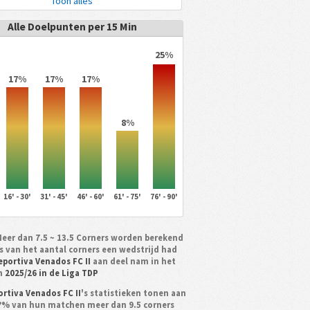
Toon alles
Alle Doelpunten per 15 Min
25%
17%
17%
17%
8%
16' - 30'
31' - 45'
46' - 60'
61' - 75'
76' - 90'
Meer dan 7.5 ~ 13.5 Corners worden berekend
is van het aantal corners een wedstrijd had
eportiva Venados FC II
aan deel nam in het
en
2025/26 in de Liga TDP
rtiva Venados FC II
's statistieken tonen aan
 ?% van hun matchen meer dan 9.5 corners