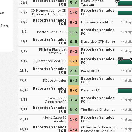
Deportiva Venados
Mons Calpe SC
5 - 0
28/2
FC II
Yucatan
CD Pioneros Junior CD
Deportiva Venados
1 - 0
egen
20/2
Pioneros de Cancun II
FC II
Deportiva Venados
0 - 2
14/2
Ejidatarios Bonfil FC
*Het tij
FC II
79
per
Deportiva Venados
1 - 2
6/2
Boston Cancun FC
*Het tij
FC II
Deportiva Venados
6 - 5
31/1
Deportivo CTM Buhos
*Het tij
FC II
PD Inter Playa del
Deportiva Venados
3 - 2
6/12
*Het tij
Carmen AC II
FC II
Deportiva Venados
1 - 1
3/12
Ejidatarios Bonfil FC
FC II
Deportiva Venados
2 - 0
29/11
ISG Sport FC
*Het tij
FC II
Deportiva Venados
0 - 2
22/11
FC Los Angeles
*Het tij
FC II
Deportiva Venados
0 - 0
16/11
Progreso FC
FC II
Corsarios de
Deportiva Venados
3 - 4
9/11
*Het tij
Campeche FC
FC II
Deportiva Venados
3 - 0
1/11
Tigrillos de Chetumal
*Het tij
FC II
Mons Calpe SC
Deportiva Venados
1 - 0
25/10
*Het tij
Yucatan
FC II
Deportiva Venados
CD Pioneros Junior CD
1 - 2
18/10
*Het tij
FC II
Pioneros de Cancun II