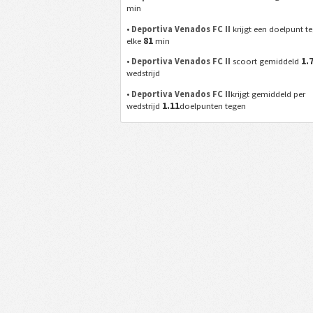
min
•
Deportiva Venados FC II
krijgt een doelpunt t
81
elke
min
1.
•
Deportiva Venados FC II
scoort gemiddeld
wedstrijd
•
Deportiva Venados FC II
krijgt gemiddeld per
1.11
wedstrijd
doelpunten tegen