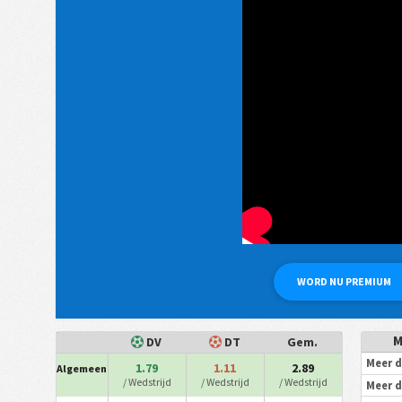
WORD NU PREMIUM
M
DV
DT
Gem.
Meer d
1.79
1.11
2.89
Algemeen
/ Wedstrijd
/ Wedstrijd
/ Wedstrijd
Meer d