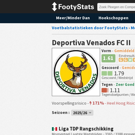
Meer/Minder Dan
Hoekschoppen
Voetbalstatistieken door FootyStats
›
M
Deportiva Venados FC II
Vorm
-
Gemiddeld
Eindresul
1.61
G
G
W
Gescoord
-
Gemid
1.79
Gescoord / Wedstrijd
Tegen
-
Zeer Goed
1.11
Tegendoelpunten / We
171%
Voorspellingsrisico -
-
Heel Hoog Risi
Seizoen :
2025/26
Liga TDP Rangschikking
Momenteel Laatste Wedstrijden - 3365 / 3388 gespee