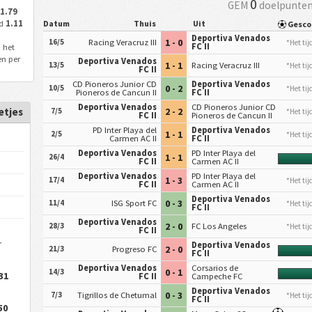
0
GEM
doelpunten
1.79
ld
1.11
Datum
Thuis
Uit
Gesc
Deportiva Venados
1 - 0
16/5
Racing Veracruz III
*Het tij
FC II
 het
en per
Deportiva Venados
1 - 1
13/5
Racing Veracruz III
*Het tij
FC II
CD Pioneros Junior CD
Deportiva Venados
0 - 2
10/5
*Het tij
Pioneros de Cancun II
FC II
Deportiva Venados
CD Pioneros Junior CD
etjes
2 - 2
7/5
*Het tij
FC II
Pioneros de Cancun II
PD Inter Playa del
Deportiva Venados
1 - 1
2/5
*Het tij
Carmen AC II
FC II
Deportiva Venados
PD Inter Playa del
1 - 1
26/4
FC II
Carmen AC II
Deportiva Venados
PD Inter Playa del
1 - 3
17/4
*Het tij
FC II
Carmen AC II
Deportiva Venados
0 - 3
11/4
ISG Sport FC
*Het tij
FC II
Deportiva Venados
2 - 0
28/3
FC Los Angeles
*Het tij
FC II
r
Deportiva Venados
2 - 0
21/3
Progreso FC
FC II
Deportiva Venados
Corsarios de
0 - 1
14/3
31
FC II
Campeche FC
Deportiva Venados
0 - 3
7/3
Tigrillos de Chetumal
*Het tij
FC II
50