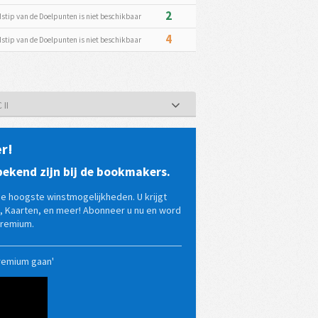
2
dstip van de Doelpunten is niet beschikbaar
4
dstip van de Doelpunten is niet beschikbaar
II
r!
ekend zijn bij de bookmakers.
 hoogste winstmogelijkheden. U krijgt
, Kaarten, en meer! Abonneer u nu en word
Premium.
remium gaan'