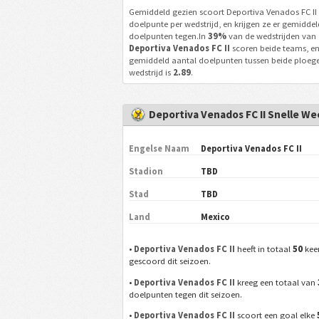
Gemiddeld gezien scoort Deportiva Venados FC II
doelpunte per wedstrijd, en krijgen ze er gemidde
doelpunten tegen.In
39%
van de wedstrijden van
Deportiva Venados FC II
scoren beide teams, en
gemiddeld aantal doelpunten tussen beide ploeg
wedstrijd is
2.89
.
Deportiva Venados FC II Snelle We
Engelse Naam
Deportiva Venados FC II
Stadion
TBD
Stad
TBD
Land
Mexico
50
•
Deportiva Venados FC II
heeft in totaal
kee
gescoord dit seizoen.
•
Deportiva Venados FC II
kreeg een totaal van
doelpunten tegen dit seizoen.
•
Deportiva Venados FC II
scoort een goal elke