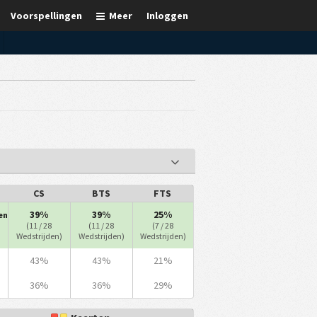
Voorspellingen
Meer
Inloggen
CS
BTS
FTS
39%
39%
25%
en
(11 / 28
(11 / 28
(7 / 28
Wedstrijden)
Wedstrijden)
Wedstrijden)
43%
43%
21%
36%
36%
29%