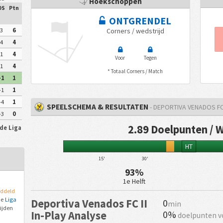
Hoekschoppen
DS
Ptn
ONTGRENDEL
3
6
Corners / wedstrijd
4
4
1
4
Voor
Tegen
1
4
* Totaal Corners / Match
-1
1
-1
1
-4
1
SPEELSCHEMA & RESULTATEN
- DEPORTIVA VENADOS FC 
-3
0
2.89 Doelpunten / 
 de Liga
HT
15'
30'
93%
1e Helft
ddeld
de
Liga
Deportiva Venados FC II
0
min
ijden
0%
In-Play Analyse
doelpunten v