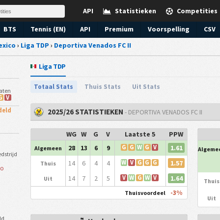
API
Statistieken
Competities
BTS
Tennis (EN)
API
Premium
Voorspelling
CSV
exico
›
Liga TDP
›
Deportiva Venados FC II
Liga TDP
Totaal Stats
Thuis Stats
Uit Stats
taten
G
V
deld
2025/26 STATISTIEKEN
- DEPORTIVA VENADOS FC II
WG
W
G
V
Laatste 5
PPW
1.61
28
13
6
9
G
G
W
G
V
Algemeen
Algeme
dstrijd
1.57
14
6
4
4
W
V
G
G
G
Thuis
co
1.64
14
7
2
5
V
W
G
W
V
Uit
Thuis
-3%
Thuisvoordeel
Uit
ld