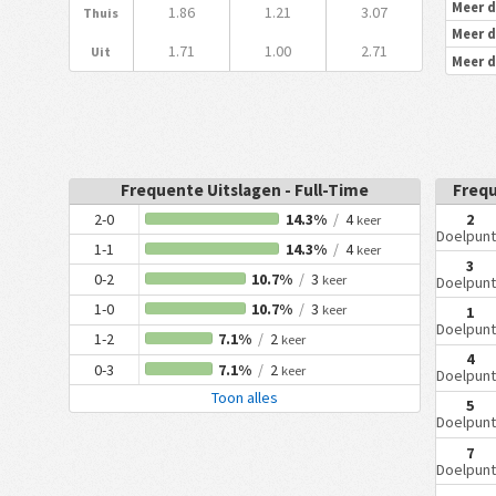
Meer d
1.86
1.21
3.07
Thuis
Meer d
1.71
1.00
2.71
Uit
Meer d
Frequente Uitslagen - Full-Time
Frequ
2-0
14.3%
/
4
2
keer
Doelpun
1-1
14.3%
/
4
keer
3
0-2
10.7%
/
3
keer
Doelpun
1-0
10.7%
/
3
keer
1
Doelpun
1-2
7.1%
/
2
keer
4
0-3
7.1%
/
2
keer
Doelpun
Toon alles
5
Doelpun
7
Doelpun