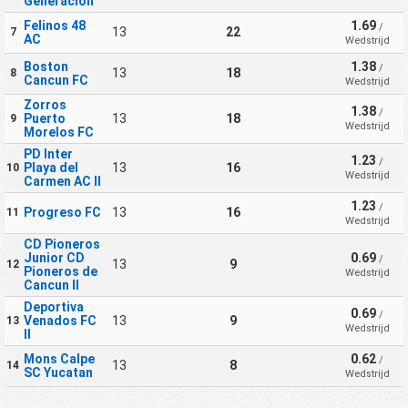
Generacion
Felinos 48
1.69
/
13
22
7
AC
Wedstrijd
Boston
1.38
/
13
18
8
Cancun FC
Wedstrijd
Zorros
1.38
/
Puerto
13
18
9
Wedstrijd
Morelos FC
PD Inter
1.23
/
Playa del
13
16
10
Wedstrijd
Carmen AC II
1.23
/
Progreso FC
13
16
11
Wedstrijd
CD Pioneros
Junior CD
0.69
/
13
9
12
Pioneros de
Wedstrijd
Cancun II
Deportiva
0.69
/
Venados FC
13
9
13
Wedstrijd
II
Mons Calpe
0.62
/
13
8
14
SC Yucatan
Wedstrijd