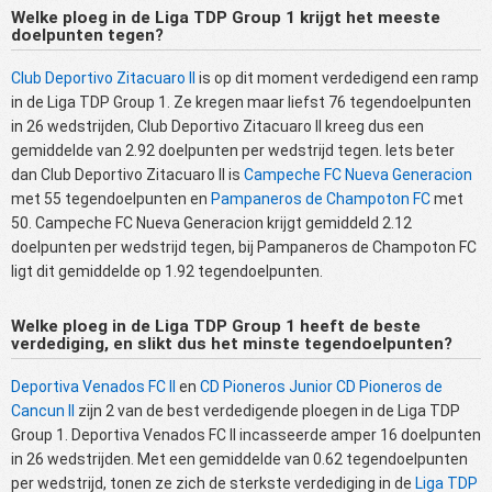
Welke ploeg in de Liga TDP Group 1 krijgt het meeste
doelpunten tegen?
Club Deportivo Zitacuaro II
is op dit moment verdedigend een ramp
in de Liga TDP Group 1. Ze kregen maar liefst 76 tegendoelpunten
in 26 wedstrijden, Club Deportivo Zitacuaro II kreeg dus een
gemiddelde van 2.92 doelpunten per wedstrijd tegen. Iets beter
dan Club Deportivo Zitacuaro II is
Campeche FC Nueva Generacion
met 55 tegendoelpunten en
Pampaneros de Champoton FC
met
50. Campeche FC Nueva Generacion krijgt gemiddeld 2.12
doelpunten per wedstrijd tegen, bij Pampaneros de Champoton FC
ligt dit gemiddelde op 1.92 tegendoelpunten.
Welke ploeg in de Liga TDP Group 1 heeft de beste
verdediging, en slikt dus het minste tegendoelpunten?
Deportiva Venados FC II
en
CD Pioneros Junior CD Pioneros de
Cancun II
zijn 2 van de best verdedigende ploegen in de Liga TDP
Group 1. Deportiva Venados FC II incasseerde amper 16 doelpunten
in 26 wedstrijden. Met een gemiddelde van 0.62 tegendoelpunten
per wedstrijd, tonen ze zich de sterkste verdediging in de
Liga TDP