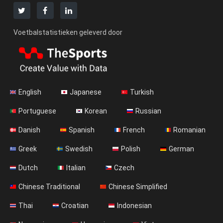
Voetbalstatistieken geleverd door
English
Japanese
Turkish
Portuguese
Korean
Russian
Danish
Spanish
French
Romanian
Greek
Swedish
Polish
German
Dutch
Italian
Czech
Chinese Traditional
Chinese Simplified
Thai
Croatian
Indonesian