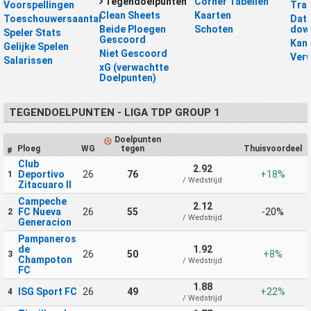
Tegendoelpunten
Corner Tabellen
Voorspellingen
Tra
Clean Sheets
Kaarten
Toeschouwersaantal
Data
Beide Ploegen
Schoten
dow
Speler Stats
Gescoord
Kan
Gelijke Spelen
Niet Gescoord
Verw
Salarissen
xG (verwachtte
Doelpunten)
TEGENDOELPUNTEN - LIGA TDP GROUP 1
Doelpunten
Ploeg
WG
tegen
Thuisvoordeel
#
Club
2.92
Deportivo
26
76
+18%
1
/ Wedstrijd
Zitacuaro II
Campeche
2.12
FC Nueva
26
55
-20%
2
/ Wedstrijd
Generacion
Pampaneros
de
1.92
26
50
+8%
3
Champoton
/ Wedstrijd
FC
1.88
ISG Sport FC
26
49
+22%
4
/ Wedstrijd