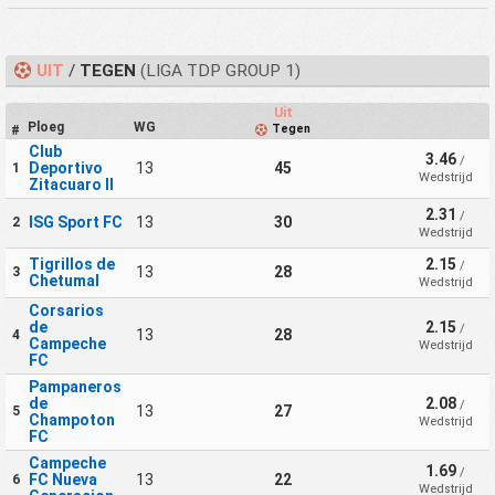
UIT
/
TEGEN
(LIGA TDP GROUP 1)
Uit
Ploeg
WG
Tegen
#
Club
3.46
/
Deportivo
13
45
1
Wedstrijd
Zitacuaro II
2.31
/
ISG Sport FC
13
30
2
Wedstrijd
Tigrillos de
2.15
/
13
28
3
Chetumal
Wedstrijd
Corsarios
de
2.15
/
13
28
4
Campeche
Wedstrijd
FC
Pampaneros
de
2.08
/
13
27
5
Champoton
Wedstrijd
FC
Campeche
1.69
/
FC Nueva
13
22
6
Wedstrijd