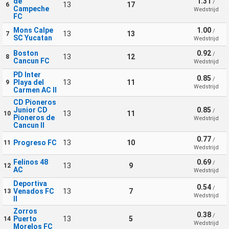
de
1.31
/
13
17
6
Campeche
Wedstrijd
FC
Mons Calpe
1.00
/
13
13
7
SC Yucatan
Wedstrijd
Boston
0.92
/
13
12
8
Cancun FC
Wedstrijd
PD Inter
0.85
/
Playa del
13
11
9
Wedstrijd
Carmen AC II
CD Pioneros
Junior CD
0.85
/
13
11
10
Pioneros de
Wedstrijd
Cancun II
0.77
/
Progreso FC
13
10
11
Wedstrijd
Felinos 48
0.69
/
13
9
12
AC
Wedstrijd
Deportiva
0.54
/
Venados FC
13
7
13
Wedstrijd
II
Zorros
0.38
/
Puerto
13
5
14
Wedstrijd
Morelos FC