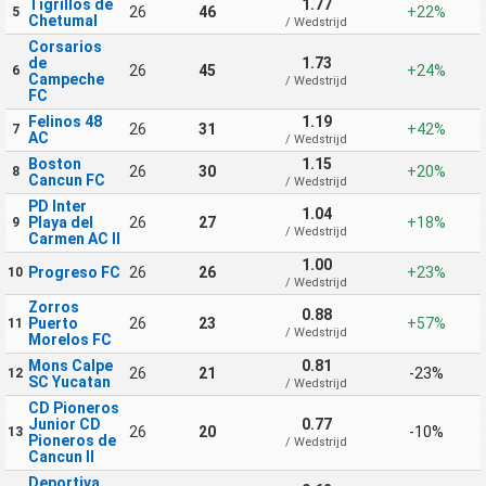
Tigrillos de
1.77
26
46
+22%
5
Chetumal
/ Wedstrijd
Corsarios
de
1.73
26
45
+24%
6
Campeche
/ Wedstrijd
FC
Felinos 48
1.19
26
31
+42%
7
AC
/ Wedstrijd
Boston
1.15
26
30
+20%
8
Cancun FC
/ Wedstrijd
PD Inter
1.04
Playa del
26
27
+18%
9
/ Wedstrijd
Carmen AC II
1.00
Progreso FC
26
26
+23%
10
/ Wedstrijd
Zorros
0.88
Puerto
26
23
+57%
11
/ Wedstrijd
Morelos FC
Mons Calpe
0.81
26
21
-23%
12
SC Yucatan
/ Wedstrijd
CD Pioneros
Junior CD
0.77
26
20
-10%
13
Pioneros de
/ Wedstrijd
Cancun II
Deportiva