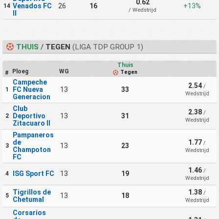
0.62
Venados FC
26
16
+13%
14
/ Wedstrijd
II
THUIS
/
TEGEN
(LIGA TDP GROUP 1)
Thuis
Ploeg
WG
Tegen
#
Campeche
2.54
/
FC Nueva
13
33
1
Wedstrijd
Generacion
Club
2.38
/
Deportivo
13
31
2
Wedstrijd
Zitacuaro II
Pampaneros
de
1.77
/
13
23
3
Champoton
Wedstrijd
FC
1.46
/
ISG Sport FC
13
19
4
Wedstrijd
Tigrillos de
1.38
/
13
18
5
Chetumal
Wedstrijd
Corsarios