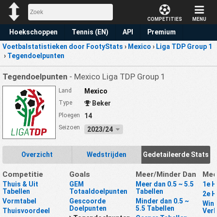
COMPETITIES
MENU
Hoekschoppen
Tennis (EN)
API
Premium
Voetbalstatistieken door FootyStats
›
Mexico
›
Liga TDP Group 1
Voorspelling
›
Tegendoelpunten
Tegendoelpunten
- Mexico Liga TDP Group 1
Land
Mexico
Type
Beker
Ploegen
14
Seizoen
2023/24
Overzicht
Wedstrijden
Gedetaileerde Stats
Competitie
Goals
Meer/Minder Dan
Mee
Thuis & Uit
GEM
Meer dan 0.5 ~ 5.5
1e H
Tabellen
Totaaldoelpunten
Tabellen
2e H
Vormtabel
Gescoorde
Minder dan 0.5 ~
Winn
Doelpunten
5.5 Tabellen
Thuisvoordeel
Verl