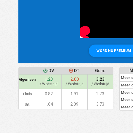
WORD NU PREMIUM
M
DV
DT
Gem.
Meer d
1.23
2.00
3.23
Algemeen
/ Wedstrijd
/ Wedstrijd
/ Wedstrijd
Meer d
Meer d
0.82
1.91
2.73
Thuis
Meer d
1.64
2.09
3.73
Uit
Meer d