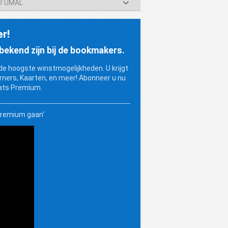
HETUMAL
er!
ekend zijn bij de bookmakers.
 hoogste winstmogelijkheden. U krijgt
rners, Kaarten, en meer! Abonneer u nu
ats Premium.
Premium gaan'