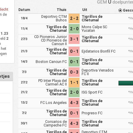
0
GEM
doelpunte
lecht
Datum
Thuis
Uit
Gesc
n de
Deportivo CTM
Tigrillos de
2 - 2
18/4
*He
n
Buhos
Chetumal
Tigrillos de
Mons Calpe SC
2 - 0
11/4
*He
Chetumal
Yucatan
l
1.23
CD Pioneros Junior
Tigrillos de
deld
2
3 - 1
27/3
*He
CD Pioneros de
Chetumal
n
Cancun II
 het
Tigrillos de
0 - 1
Ejidatarios Bonfil FC
21/3
*He
Chetumal
egen
Tigrillos de
Boston Cancun FC
0 - 1
14/3
*He
Chetumal
Tigrillos de
Deportiva Venados
0 - 3
7/3
*He
Chetumal
FC II
etjes
PD Inter Playa del
Tigrillos de
1 - 1
27/2
Carmen AC II
Chetumal
Tigrillos de
2 - 0
ISG Sport FC
21/2
*He
Chetumal
Tigrillos de
FC Los Angeles
4 - 3
13/2
*He
Chetumal
Tigrillos de
0 - 1
Progreso FC
7/2
*He
Chetumal
Corsarios de
Tigrillos de
4 - 3
30/1
*He
Campeche FC
Chetumal
Tigrillos de
Deportivo CTM
r