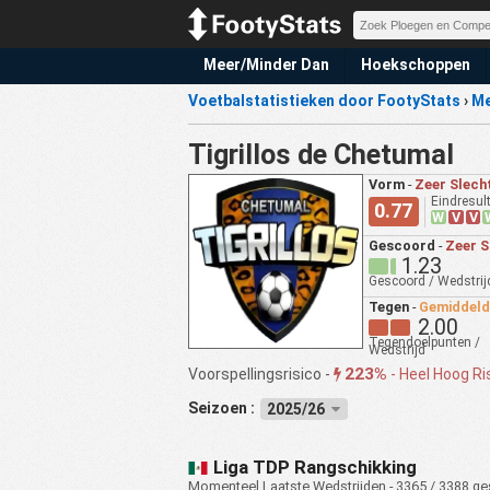
Meer/Minder Dan
Hoekschoppen
Voetbalstatistieken door FootyStats
›
Me
Tigrillos de Chetumal
Vorm
-
Zeer Slech
Eindresul
0.77
W
V
V
Gescoord
-
Zeer S
1.23
Gescoord / Wedstrij
Tegen
-
Gemiddeld
2.00
Tegendoelpunten /
Wedstrijd
223%
Voorspellingsrisico -
-
Heel Hoog Ri
Seizoen :
2025/26
Liga TDP Rangschikking
Momenteel Laatste Wedstrijden - 3365 / 3388 ge