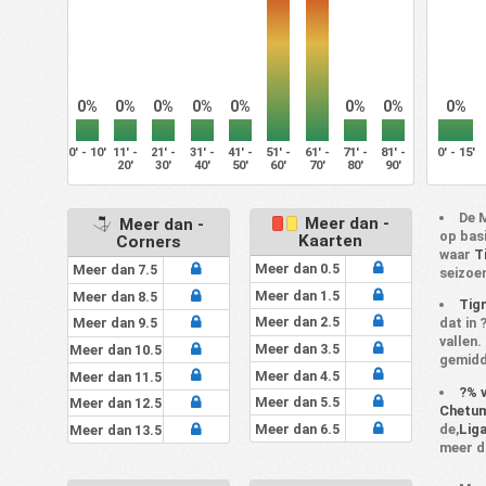
0%
0%
0%
0%
0%
0%
0%
0%
0' - 10'
11' -
21' -
31' -
41' -
51' -
61' -
71' -
81' -
0' - 15'
20'
30'
40'
50'
60'
70'
80'
90'
De 
Meer dan -
Meer dan -
op bas
Kaarten
Corners
waar
T
Meer dan 0.5
Meer dan 7.5
seizoe
Meer dan 1.5
Meer dan 8.5
Tigr
Meer dan 2.5
dat in
Meer dan 9.5
vallen. 
Meer dan 3.5
Meer dan 10.5
gemidd
Meer dan 4.5
Meer dan 11.5
?% v
Meer dan 5.5
Meer dan 12.5
Chetu
Meer dan 6.5
de,
Lig
Meer dan 13.5
meer d