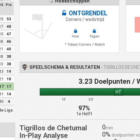
Hoekschoppen
DS
Ptn
ONTGRENDEL
25
53
Corners / wedstrijd
17
48
15
47
Voor
Tegen
18
46
* Totaal Corners / Match
21
40
18
38
13
38
SPEELSCHEMA & RESULTATEN
- TIGRILLOS DE CH
13
19
21
18
3.23 Doelpunten / 
17
17
HT
31
14
15'
30'
45
4
97%
de Liga
1e Helft
0
Tigrillos de Chetumal
min
0%
In-Play Analyse
doelpunten v