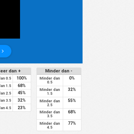
eer dan +
Minder dan -
100%
0%
an 0.5
Minder dan
0.5
68%
an 1.5
32%
Minder dan
45%
an 2.5
1.5
32%
an 3.5
55%
Minder dan
2.5
23%
an 4.5
68%
Minder dan
3.5
77%
Minder dan
4.5