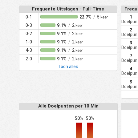
Frequente Uitslagen - Full-Time
Frequ
0-1
22.7%
/
5
1
keer
Doelpun
0-3
9.1%
/
2
keer
2
0-2
9.1%
/
2
keer
Doelpun
1-0
9.1%
/
2
keer
3
Doelpun
4-3
9.1%
/
2
keer
7
2-0
9.1%
/
2
keer
Doelpun
Toon alles
4
Doelpun
9
Doelpun
Alle Doelpunten per 10 Min
50%
50%