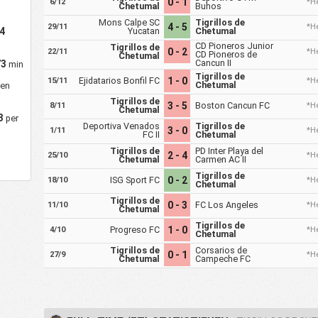
0 - 1
6/12
*He
Chetumal
Buhos
Mons Calpe SC
Tigrillos de
4 - 5
29/11
*He
44
Yucatan
Chetumal
CD Pioneros Junior
Tigrillos de
0 - 2
22/11
*He
CD Pioneros de
Chetumal
Cancun II
73
min
Tigrillos de
Ejidatarios Bonfil FC
1 - 0
15/11
*He
Chetumal
gen
Tigrillos de
3 - 5
Boston Cancun FC
8/11
*He
Chetumal
3
per
Deportiva Venados
Tigrillos de
3 - 0
1/11
*He
FC II
Chetumal
Tigrillos de
PD Inter Playa del
2 - 4
25/10
*He
Chetumal
Carmen AC II
Tigrillos de
ISG Sport FC
0 - 2
18/10
*He
Chetumal
Tigrillos de
0 - 3
FC Los Angeles
11/10
*He
Chetumal
Tigrillos de
Progreso FC
1 - 0
4/10
*He
Chetumal
Tigrillos de
Corsarios de
0 - 1
27/9
*He
Chetumal
Campeche FC