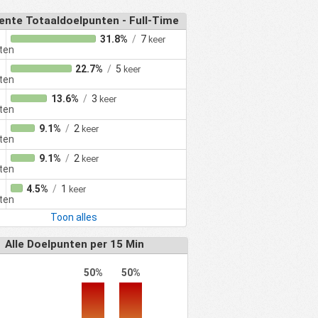
ente Totaaldoelpunten - Full-Time
31.8%
/
7
keer
ten
22.7%
/
5
keer
ten
13.6%
/
3
keer
ten
9.1%
/
2
keer
ten
9.1%
/
2
keer
ten
4.5%
/
1
keer
ten
Toon alles
Alle Doelpunten per 15 Min
50%
50%