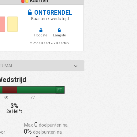
Kaarten
ONTGRENDEL
Kaarten / wedstrijd
Hoogste
Laagste
* Rode Kaart = 2 Kaarten.
ETUMAL
Wedstrijd
FT
60'
75'
3%
2e Helft
0
Max
doelpunten na
0%
oor
doelpunten na