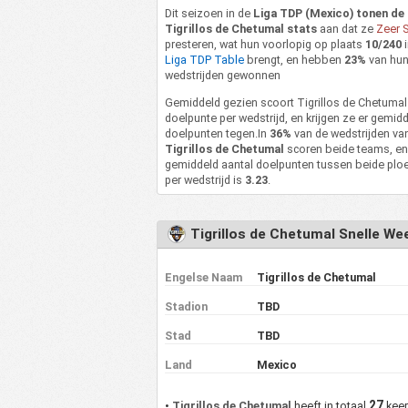
Dit seizoen in de
Liga TDP (Mexico) tonen de
Tigrillos de Chetumal stats
aan dat ze
Zeer S
presteren, wat hun voorlopig op plaats
10/240
i
Liga TDP Table
brengt, en hebben
23%
van hu
wedstrijden gewonnen
Gemiddeld gezien scoort Tigrillos de Chetuma
doelpunte per wedstrijd, en krijgen ze er gemid
doelpunten tegen.In
36%
van de wedstrijden va
Tigrillos de Chetumal
scoren beide teams, en
gemiddeld aantal doelpunten tussen beide plo
per wedstrijd is
3.23
.
Tigrillos de Chetumal Snelle We
Engelse Naam
Tigrillos de Chetumal
Stadion
TBD
Stad
TBD
Land
Mexico
27
•
Tigrillos de Chetumal
heeft in totaal
kee