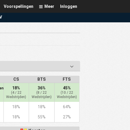
Voorspellingen
Meer
Inloggen
V
CS
BTS
FTS
18%
36%
45%
en
(4 / 22
(8 / 22
(10 / 22
Wedstrijden)
Wedstrijden)
Wedstrijden)
18%
18%
64%
18%
55%
27%