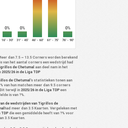
0%
0%
0%
16' - 30'
31' - 45'
46' - 60'
61' - 75'
76' - 90'
Meer dan 7.5 ~ 13.5 Corners worden berekend
is van het aantal corners een wedstrijd had
igrillos de Chetumal
aan deel nam in het
n
2025/26 in de Liga TDP
illos de Chetumal
's statistieken tonen aan
 ?% van hun matchen meer dan 9.5 corners
Dit terwijl in
2025/26 in de Liga TDP
een
elde is van ?%.
an de wedstrijden van Tigrillos de
mal
had meer dan 3.5 Kaarten. Vergeleken met
a TDP
die een gemiddelde heeft van ?% voor
an 3.5 Kaarten.