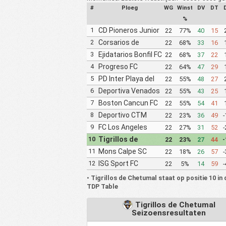
#
Ploeg
WG
Winst
DV
DT
%
1
CD Pioneros Junior
22
77%
40
15
CD Pioneros de
2
Corsarios de
22
68%
33
16
Cancun II
Campeche FC
3
Ejidatarios Bonfil FC
22
68%
37
22
4
Progreso FC
22
64%
47
29
5
PD Inter Playa del
22
55%
48
27
Carmen AC II
6
Deportiva Venados
22
55%
43
25
FC II
7
Boston Cancun FC
22
55%
54
41
8
Deportivo CTM
22
23%
36
49
-
Buhos
9
FC Los Angeles
22
27%
31
52
-
10
Tigrillos de
22
23%
27
44
-
Chetumal
11
Mons Calpe SC
22
18%
26
57
-
Yucatan
12
ISG Sport FC
22
5%
14
59
-
•
Tigrillos de Chetumal staat op positie 10 in 
TDP Table
Tigrillos de Chetumal
Seizoensresultaten