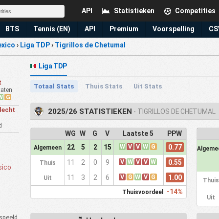
API
Statistieken
Competities
BTS
Tennis (EN)
API
Premium
Voorspelling
CS
xico
›
Liga TDP
›
Tigrillos de Chetumal
Liga TDP
t
Totaal Stats
Thuis Stats
Uit Stats
taten
W
G
lecht
2025/26 STATISTIEKEN
- TIGRILLOS DE CHETUMAL
d
WG
W
G
V
Laatste 5
PPW
W
V
V
W
G
0.77
22
5
2
15
Algemeen
Algeme
V
W
V
V
W
0.55
11
2
0
9
Thuis
sico
V
G
W
V
G
1.00
11
3
2
6
Uit
Thuis
-14%
Thuisvoordeel
Uit
speeld