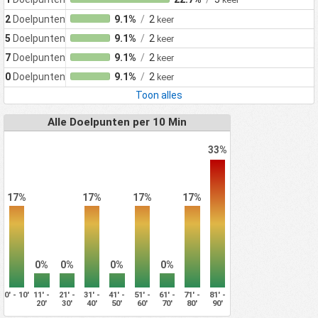
2
Doelpunten
9.1%
/
2
keer
5
Doelpunten
9.1%
/
2
keer
7
Doelpunten
9.1%
/
2
keer
0
Doelpunten
9.1%
/
2
keer
Toon alles
Alle Doelpunten per 10 Min
33%
17%
17%
17%
17%
0%
0%
0%
0%
0' - 10'
11' -
21' -
31' -
41' -
51' -
61' -
71' -
81' -
20'
30'
40'
50'
60'
70'
80'
90'