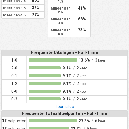
59%
Meer dan 2.5
1.5
32%
Meer dan 3.5
41%
Minder dan
2.5
27%
Meer dan 4.5
68%
Minder dan
3.5
73%
Minder dan
4.5
Frequente Uitslagen - Full-Time
1-0
13.6%
/
3
keer
2-0
9.1%
/
2
keer
0-1
9.1%
/
2
keer
1-2
9.1%
/
2
keer
0-0
9.1%
/
2
keer
0-3
9.1%
/
2
keer
Toon alles
Frequente Totaaldoelpunten - Full-Time
3
Doelpunten
27.3%
/
6
keer
1
Doelpunten
22.7%
/
5
keer