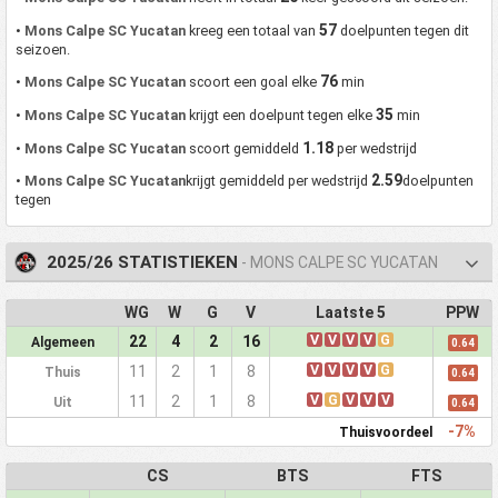
57
•
Mons Calpe SC Yucatan
kreeg een totaal van
doelpunten tegen dit
seizoen.
76
•
Mons Calpe SC Yucatan
scoort een goal elke
min
35
•
Mons Calpe SC Yucatan
krijgt een doelpunt tegen elke
min
1.18
•
Mons Calpe SC Yucatan
scoort gemiddeld
per wedstrijd
2.59
•
Mons Calpe SC Yucatan
krijgt gemiddeld per wedstrijd
doelpunten
tegen
2025/26 STATISTIEKEN
- MONS CALPE SC YUCATAN
WG
W
G
V
Laatste 5
PPW
V
V
V
V
G
22
4
2
16
Algemeen
0.64
V
V
V
V
G
11
2
1
8
Thuis
0.64
V
G
V
V
V
11
2
1
8
Uit
0.64
-7%
Thuisvoordeel
CS
BTS
FTS