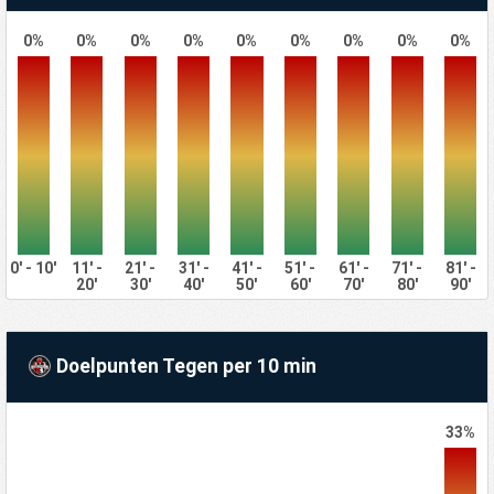
0%
0%
0%
0%
0%
0%
0%
0%
0%
0' - 10'
11' -
21' -
31' -
41' -
51' -
61' -
71' -
81' -
20'
30'
40'
50'
60'
70'
80'
90'
Doelpunten Tegen per 10 min
33%