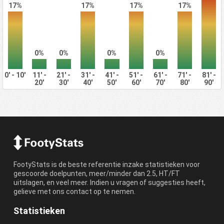
17%
17%
17%
17%
0%
0%
0%
0%
0' - 10'
11' -
21' -
31' -
41' -
51' -
61' -
71' -
81' -
20'
30'
40'
50'
60'
70'
80'
90'
FootyStats is de beste referentie inzake statistieken voor
gescoorde doelpunten, meer/minder dan 2.5, HT/FT
uitslagen, en veel meer. Indien u vragen of suggesties heeft,
gelieve met ons contact op te nemen.
Statistieken