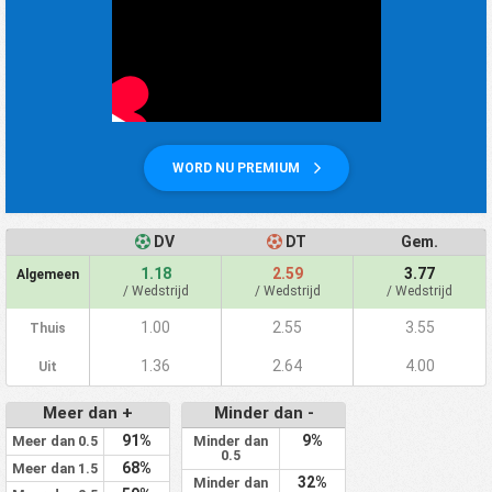
WORD NU PREMIUM
DV
DT
Gem.
1.18
2.59
3.77
Algemeen
/ Wedstrijd
/ Wedstrijd
/ Wedstrijd
1.00
2.55
3.55
Thuis
1.36
2.64
4.00
Uit
Meer dan +
Minder dan -
91%
9%
Meer dan 0.5
Minder dan
0.5
68%
Meer dan 1.5
32%
Minder dan