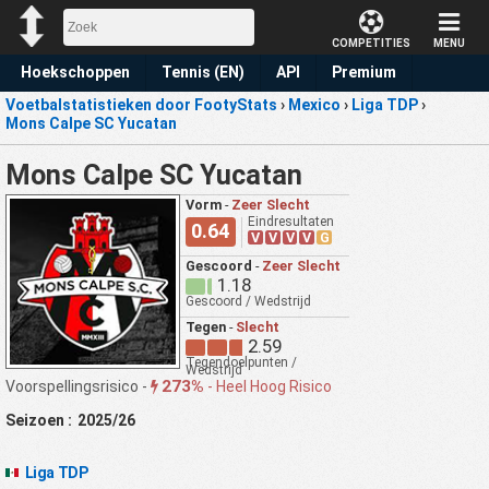
COMPETITIES
MENU
Hoekschoppen
Tennis (EN)
API
Premium
Voetbalstatistieken door FootyStats
›
Mexico
›
Liga TDP
›
Voorspelling
Mons Calpe SC Yucatan
Mons Calpe SC Yucatan
Vorm
-
Zeer Slecht
Eindresultaten
0.64
V
V
V
V
G
Gescoord
-
Zeer Slecht
1.18
Gescoord / Wedstrijd
Tegen
-
Slecht
2.59
Tegendoelpunten /
Wedstrijd
273%
Voorspellingsrisico -
-
Heel Hoog Risico
Seizoen :
2025/26
Liga TDP