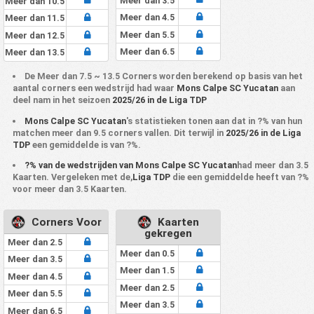
Meer dan 3.5
Meer dan 10.5
Meer dan 4.5
Meer dan 11.5
Meer dan 5.5
Meer dan 12.5
Meer dan 6.5
Meer dan 13.5
De Meer dan 7.5 ~ 13.5 Corners worden berekend op basis van het
aantal corners een wedstrijd had waar
Mons Calpe SC Yucatan
aan
deel nam in het seizoen
2025/26 in de Liga TDP
Mons Calpe SC Yucatan
's statistieken tonen aan dat in ?% van hun
matchen meer dan 9.5 corners vallen. Dit terwijl in
2025/26 in de Liga
TDP
een gemiddelde is van ?%.
?% van de wedstrijden van Mons Calpe SC Yucatan
had meer dan 3.5
Kaarten. Vergeleken met de,
Liga TDP
die een gemiddelde heeft van ?%
voor meer dan 3.5 Kaarten.
Corners Voor
Kaarten
gekregen
Meer dan 2.5
Meer dan 0.5
Meer dan 3.5
Meer dan 1.5
Meer dan 4.5
Meer dan 2.5
Meer dan 5.5
Meer dan 3.5
Meer dan 6.5