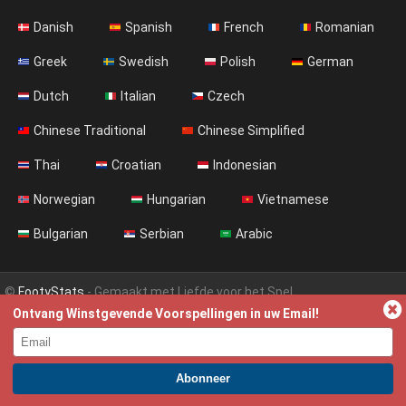
Danish
Spanish
French
Romanian
Greek
Swedish
Polish
German
Dutch
Italian
Czech
Chinese Traditional
Chinese Simplified
Thai
Croatian
Indonesian
Norwegian
Hungarian
Vietnamese
Bulgarian
Serbian
Arabic
©
FootyStats
- Gemaakt met Liefde voor het Spel
Ontvang Winstgevende Voorspellingen in uw Email!
Contacteer Ons
Over ons
Help
Privacy Policy
Terms & Conditions (English)
News (English)
WORD PREMIUM EN PROFITEER NU!