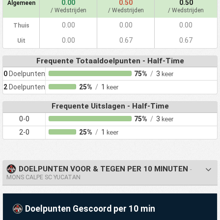
0.00
0.50
0.50
Algemeen
/ Wedstrijden
/ Wedstrijden
/ Wedstrijden
0.00
0.00
0.00
Thuis
0.00
0.67
0.67
Uit
Frequente Totaaldoelpunten - Half-Time
0
Doelpunten
75%
/
3
keer
2
Doelpunten
25%
/
1
keer
Frequente Uitslagen - Half-Time
0-0
75%
/
3
keer
2-0
25%
/
1
keer
DOELPUNTEN VOOR & TEGEN PER 10 MINUTEN
-
MONS CALPE SC YUCATAN
Doelpunten Gescoord per 10 min