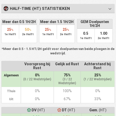
HALF-TIME (HT) STATISTIEKEN
Meer dan 0.5 1H/2H
Meer dan 1.5 1H/2H
GEM Doelpunten
1H/2H
25
50
25
25
%
%
%
%
0.5
1.00
1e Helft
2e Helft
1e Helft
2e Helft
1e Helft
2e Helft
*Meer dan 0.5 - 1.5 HT/2H geldt voor doelpunten van beide ploegen in de
wedstrijd.
Voorsprong bij
Gelijk ad Rust
Achterstand bij
Rust
Rust
0%
75%
25%
Algemeen
(0 / 22 Wedstrijden)
(3 / 22
(1 / 22 Wedstrijden)
Wedstrijden)
0%
100%
0%
Thuis
0%
67%
33%
Uit
DV
(HT)
DT
(HT)
Gem.
(HT)