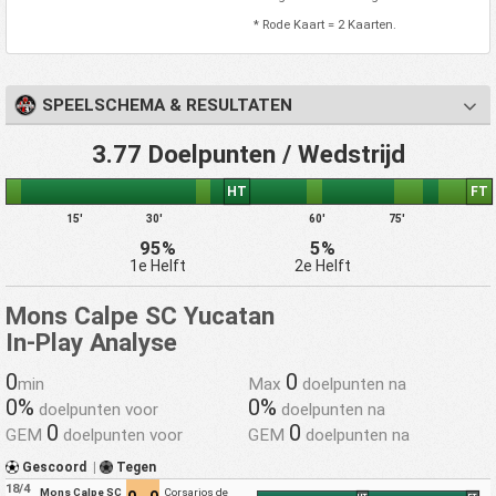
* Rode Kaart = 2 Kaarten.
SPEELSCHEMA & RESULTATEN
3.77 Doelpunten / Wedstrijd
HT
FT
15'
30'
60'
75'
95%
5%
1e Helft
2e Helft
Mons Calpe SC Yucatan
In-Play Analyse
0
0
min
Max
doelpunten na
0%
0%
doelpunten voor
doelpunten na
0
0
GEM
doelpunten voor
GEM
doelpunten na
Gescoord
|
Tegen
18/4
Mons Calpe SC
Corsarios de