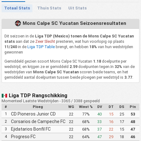
Totaal Stats
Thuis Stats
Uit Stats
Mons Calpe SC Yucatan Seizoensresultaten
Dit seizoen in de
Liga TDP (Mexico) tonen de Mons Calpe SC Yucatan
stats
aan dat ze
Zeer Slecht
presteren, wat hun voorlopig op plaats
11/240
in de
Liga TDP Table
brengt, en hebben
18%
van hun wedstrijden
gewonnen
Gemiddeld gezien scoort Mons Calpe SC Yucatan
1.18
doelpunte per
wedstrijd, en krijgen ze er gemiddeld
2.59
doelpunten tegen.In
32%
van de
wedstrijden van
Mons Calpe SC Yucatan
scoren beide teams, en het
gemiddeld aantal doelpunten tussen beide ploegen per wedstrijd is
3.77
.
Liga TDP Rangschikking
Momenteel Laatste Wedstrijden - 3365 / 3388 gespeeld
#
Ploeg
WG
Winst %
DV
DT
DS
Ptn
1
CD Pioneros Junior CD
22
77%
40
15
25
53
Pioneros de Cancun II
2
Corsarios de Campeche FC
22
68%
33
16
17
48
3
Ejidatarios Bonfil FC
22
68%
37
22
15
47
4
Progreso FC
22
64%
47
29
18
46