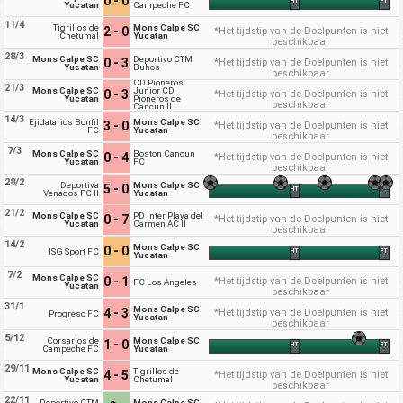
0 - 0
HT
FT
Yucatan
Campeche FC
11/4
Tigrillos de
Mons Calpe SC
2 - 0
*Het tijdstip van de Doelpunten is niet
Chetumal
Yucatan
beschikbaar
28/3
Mons Calpe SC
Deportivo CTM
0 - 3
*Het tijdstip van de Doelpunten is niet
Yucatan
Buhos
beschikbaar
CD Pioneros
21/3
Mons Calpe SC
Junior CD
0 - 3
*Het tijdstip van de Doelpunten is niet
Yucatan
Pioneros de
beschikbaar
Cancun II
14/3
Ejidatarios Bonfil
Mons Calpe SC
3 - 0
*Het tijdstip van de Doelpunten is niet
FC
Yucatan
beschikbaar
7/3
Mons Calpe SC
Boston Cancun
0 - 4
*Het tijdstip van de Doelpunten is niet
Yucatan
FC
beschikbaar
28/2
Deportiva
Mons Calpe SC
5 - 0
HT
FT
Venados FC II
Yucatan
21/2
Mons Calpe SC
PD Inter Playa del
0 - 7
*Het tijdstip van de Doelpunten is niet
Yucatan
Carmen AC II
beschikbaar
14/2
Mons Calpe SC
0 - 0
ISG Sport FC
HT
FT
Yucatan
7/2
Mons Calpe SC
0 - 1
*Het tijdstip van de Doelpunten is niet
FC Los Angeles
Yucatan
beschikbaar
31/1
Mons Calpe SC
4 - 3
*Het tijdstip van de Doelpunten is niet
Progreso FC
Yucatan
beschikbaar
5/12
Corsarios de
Mons Calpe SC
1 - 0
HT
FT
Campeche FC
Yucatan
29/11
Mons Calpe SC
Tigrillos de
4 - 5
*Het tijdstip van de Doelpunten is niet
Yucatan
Chetumal
beschikbaar
22/11
Deportivo CTM
Mons Calpe SC