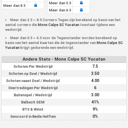
Meer dan 5.5
Meer dan 8.5
Meer dan 6.5
Meer dan 2.5 ~ 8.5 Corners Tegen zijn berekend op basis van het
aantal corners die
Mons Calpe SC Yucatan
toestaat tijdens een
wedstrijd.
Meer dan 0.5 ~ 6.5 voor de Tegenstander worden berekend op
basis van het aantal kaarten die de tegenstander van
Mons Calpe SC
Yucatan
krijgt gedurende een wedstrijd.
Andere Stats - Mons Calpe SC Yucatan
7.5
Schoten Per Wedstrijd
3.50
Schoten op Doel / Wedstrijd
4.00
Schoten naast Doel / Wedstrijd
6
Overtredingen Per Wedstrijd
3.00
Buitenspel / Wedstrijd
41%
Balbezit GEM
9%
BTS & Winst
0%
Gescoord in Beide Helften