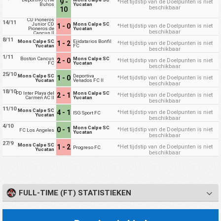
9 -
*Het tijdstip van de Doelpunten is niet
Buhos
Yucatan
beschikbaar
10
CD Pioneros
14/11
Junior CD
Mons Calpe SC
1 - 0
*Het tijdstip van de Doelpunten is niet
Pioneros de
Yucatan
beschikbaar
Cancun II
8/11
Mons Calpe SC
Ejidatarios Bonfil
1 - 2
*Het tijdstip van de Doelpunten is niet
Yucatan
FC
beschikbaar
1/11
Boston Cancun
Mons Calpe SC
2 - 0
*Het tijdstip van de Doelpunten is niet
FC
Yucatan
beschikbaar
25/10
Mons Calpe SC
Deportiva
1 - 0
*Het tijdstip van de Doelpunten is niet
Yucatan
Venados FC II
beschikbaar
18/10
PD Inter Playa del
Mons Calpe SC
2 - 1
*Het tijdstip van de Doelpunten is niet
Carmen AC II
Yucatan
beschikbaar
11/10
Mons Calpe SC
4 - 1
*Het tijdstip van de Doelpunten is niet
ISG Sport FC
Yucatan
beschikbaar
4/10
Mons Calpe SC
0 - 1
*Het tijdstip van de Doelpunten is niet
FC Los Angeles
Yucatan
beschikbaar
27/9
Mons Calpe SC
1 - 2
*Het tijdstip van de Doelpunten is niet
Progreso FC
Yucatan
beschikbaar
FULL-TIME (FT) STATISTIEKEN