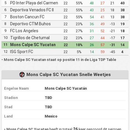
5
PD Inter Playa del Carmen
22
55%
48
27
21
40
AC II
6
Deportiva Venados FC II
22
55%
43
25
18
38
7
Boston Cancun FC
22
55%
54
41
13
38
8
Deportivo CTM Buhos
22
23%
36
49
-13
19
9
FC Los Angeles
22
27%
31
52
-21
18
10
Tigrillos de Chetumal
22
23%
27
44
-17
17
11
Mons Calpe SC Yucatan
22
18%
26
57
-31
14
12
ISG Sport FC
22
5%
14
59
-45
4
•
Mons Calpe SC Yucatan staat op positie 11 in de Liga TDP Table
Mons Calpe SC Yucatan Snelle Weetjes
Engelse Naam
Mons Calpe SC Yucatán
Stadion
TBD
Stad
TBD
Land
Mexico
26
•
Mons Calpe SC Yucatan
heeft in totaal
keer gescoord dit seizoen.