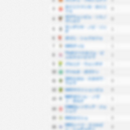
ホイニツァンカ・ホイニ
3
0
ツェ
ザグウェンビェ・ソスノ
4
0
ヴィエツ
サンデツヤ・ノビ・ソン
5
1
チ
6
ポゴニ・シェドルツェ
1
7
GKSティヒ
1
TSポドベスキジェ・ビ
8
1
ェルスコ＝ビャワ
9
グルニク・ウェンチナ
1
10
ヴァルタ・ポズナン
1
ZKSスタル・スタロワ・
11
0
ウォラ
12
GKSヤストシェンビェ
0
NKPポドハレ・ノヴ
13
1
ィ・タルク
CWKSレソヴィア・ジェ
14
0
シュフ
15
KKSカリシュ
0
OKSシーツ・スコルビ
16
0
ン・シュチェチン