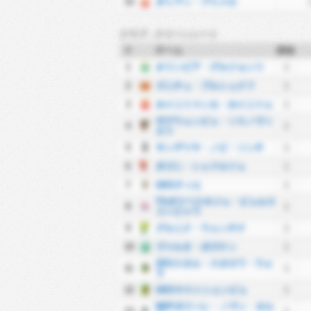
15
ダミアン・プリメル
クラブ - クリーンシート
#
チーム
試合
1
オリンピア・グルジョンツ
1
2
ズニチュ・プルシュクフ
1
3
ホイニツァンカ・ホイニツェ
1
ザグウェンビェ・ソスノヴィ
4
1
エツ
5
サンデツヤ・ノビ・ソンチ
1
6
ポゴニ・シェドルツェ
1
7
GKSティヒ
1
TSポドベスキジェ・ビェルス
8
1
コ＝ビャワ
9
グルニク・ウェンチナ
1
10
ヴァルタ・ポズナン
1
ZKSスタル・スタロワ・ウォ
11
1
ラ
12
GKSヤストシェンビェ
1
NKPポドハレ・ノヴィ・タル