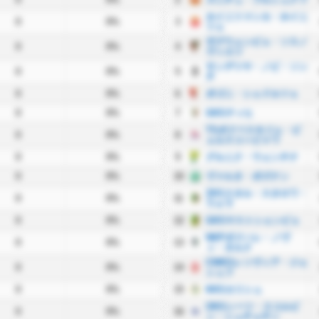
ホイニツァンカ・ホイニ
0
0%
3
ツェ
ザグウェンビェ・ソスノ
0
0%
4
ヴィエツ
サンデツヤ・ノビ・ソン
0
0%
5
チ
0
0%
6
ポゴニ・シェドルツェ
0
0%
7
GKSティヒ
TSポドベスキジェ・ビ
0
0%
8
ェルスコ＝ビャワ
0
0%
9
グルニク・ウェンチナ
0
0%
10
ヴァルタ・ポズナン
ZKSスタル・スタロワ・
0
0%
11
ウォラ
0
0%
12
GKSヤストシェンビェ
NKPポドハレ・ノヴ
0
0%
13
ィ・タルク
CWKSレソヴィア・ジェ
0
0%
14
シュフ
0
0%
15
KKSカリシュ
OKSシーツ・スコルビ
0
0%
16
ン・シュチェチン