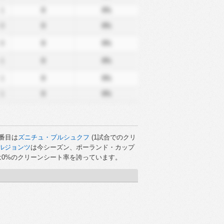
1
0
0%
0
0
0%
0
0
0%
1
0
0%
1
0
0%
1
0
0%
番目は
ズニチュ・プルシュクフ
(1試合でのクリ
ルジョンツ
は今シーズン、ポーランド・カップ
は0%のクリーンシート率を誇っています。