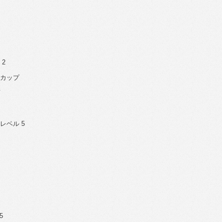
 2
 カップ
 レベル 5
5