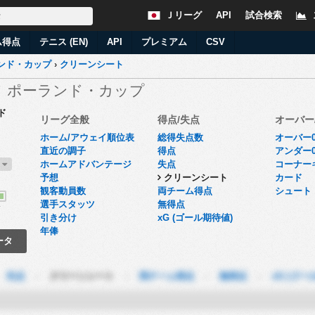
Ｊリーグ
API
試合検索
ム得点
テニス (EN)
API
プレミアム
CSV
ンド・カップ
›
クリーンシート
ド ポーランド・カップ
ド
リーグ全般
得点/失点
オーバー
ホーム/アウェイ順位表
総得失点数
オーバー0
直近の調子
得点
アンダー0
7
ホームアドバンテージ
失点
コーナー
予想
クリーンシート
カード
観客動員数
両チーム得点
シュート
選手スタッツ
無得点
了
引き分け
xG (ゴール期待値)
年俸
ータ
-
失点
-
クリーンシート
-
両チーム得点
-
無得点
-
xG (ゴー