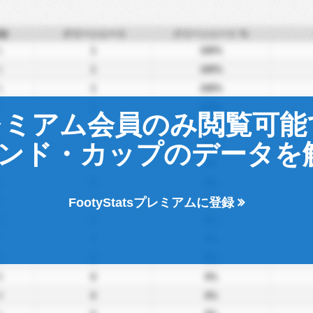
合
クリーンシート
クリーンシート %
1
1
100%
1
1
100%
1
1
100%
1
1
100%
レミアム会員のみ閲覧可能
1
1
100%
ンド・カップのデータを
1
1
100%
1
0
0%
1
0
0%
FootyStatsプレミアムに登録
0
0
0%
0
0
0%
1
0
0%
0
0
0%
0
0
0%
0
0
0%