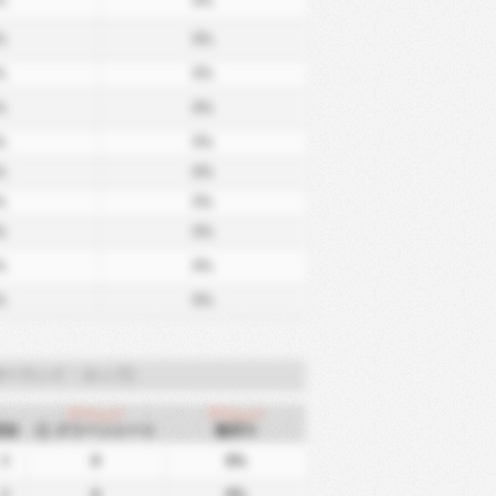
%
0%
%
0%
%
0%
%
0%
%
0%
%
0%
%
0%
%
0%
%
0%
%
0%
ポーランド・カップ)
アウェイ
アウェイ
試合
クリーンシート
無失%
0
0
0%
0
0
0%