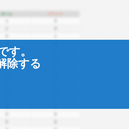
ホーム
アウェイ
1
0
1
0
0
1
1
0
です。
1
0
解除する
1
0
0
0
0
0
0
0
0
0
0
0
0
0
0
0
0
0