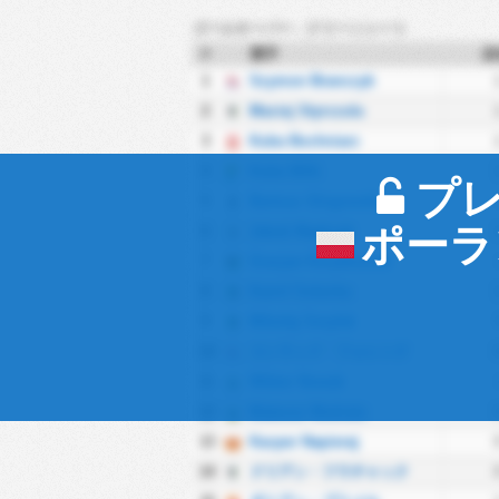
ゴールキーパー - クリーンシート
#
選手
試
1
Szymon Branczyk
2
Maciej Styrczula
3
Kuba Bochniarz
4
Kuba Wilk
プ
5
Bartosz Glogowski
ポーラ
6
Jakub Mądrzyk
7
Gracjan Korytkowski
8
Kamil Soberka
9
Mikołaj Smyłek
10
コンラッド・フォレンク
11
Wiktor Nowak
12
Mateusz Medrala
13
Kacper Napieraj
14
ドリアン・フラチャック