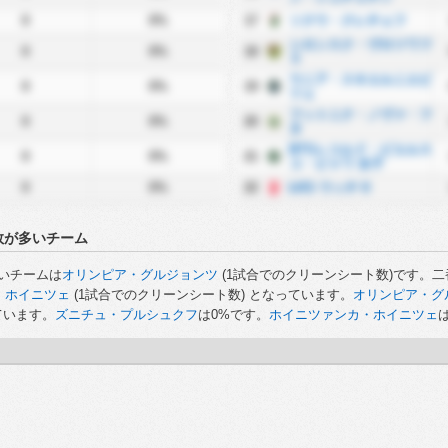
0
0%
17
ソクウ・クレチェフ
シロンスク・ヴロツワフ
0
0%
18
Ⅱ
ウニア・スキエルニエビ
0
0%
19
ツェ
フットニク・ノヴァ・フ
0
0%
20
タ
BTSレコルド・ビエルス
0
0%
21
コ・ビャワ 女子
0
0%
22
ŁKS ウッチ II
数が多いチーム
いチームは
オリンピア・グルジョンツ
(1試合でのクリーンシート数)です。二
・ホイニツェ
(1試合でのクリーンシート数) となっています。
オリンピア・グ
ています。
ズニチュ・プルシュクフ
は0%です。
ホイニツァンカ・ホイニツェ