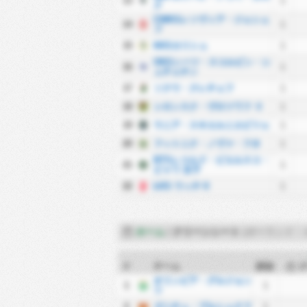
13
1
ク
CWKSレソヴィア・ジェシュ
14
1
フ
15
KKSカリシュ
1
OKSシーツ・スコルビン・シ
16
1
ュチェチン
17
ソクウ・クレチェフ
1
18
シロンスク・ヴロツワフ Ⅱ
1
19
ウニア・スキエルニエビツェ
1
20
フットニク・ノヴァ・フタ
1
BTSレコルド・ビエルスコ・
21
1
ビャワ 女子
22
ŁKS ウッチ II
1
ホーム
/
クリーンシート
(ポーランド・
#
チーム
試合
オリンピア・グルジョン
1
1
ツ
2
ズニチュ・プルシュクフ
1