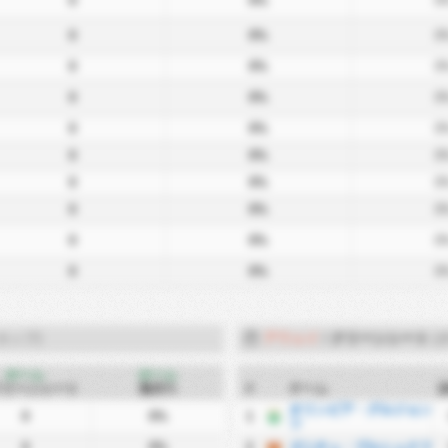
0
0%
0
0
0%
0
0
0%
0
0
0%
0
0
0%
0
0
0%
0
0
0%
0
0
0%
0
0
0%
0
0
0%
0
カップ)
アウェイ
/
クリーンシート
(
ホーム
ホーム
クリーンシート
無失%
#
チーム
オリンピア・グルジョン
0
0%
1
ツ
0
0%
2
ズニチュ・プルシュクフ