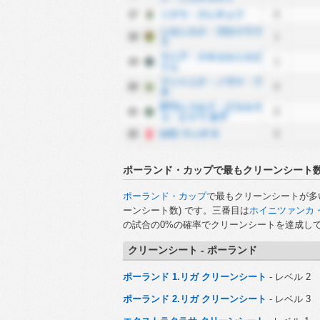
17
ソクウ・クレチェフ
0
シロンスク・ヴロツワフ
18
1
Ⅱ
ウニア・スキエルニエビ
19
1
ツェ
フットニク・ノヴァ・フ
20
0
タ
BTSレコルド・ビエルス
21
0
コ・ビャワ 女子
22
ŁKS ウッチ II
0
ポーランド・カップで最もクリーンシート
ポーランド・カップ
で最もクリーンシートが多
ーンシート数) です。三番目は
ホイニツァンカ
の試合の0%の確率でクリーンシートを達成し
クリーンシート - ポーランド
ポーランド 1.リガ クリーンシート
- レベル 2
ポーランド 2.リガ クリーンシート
- レベル 3