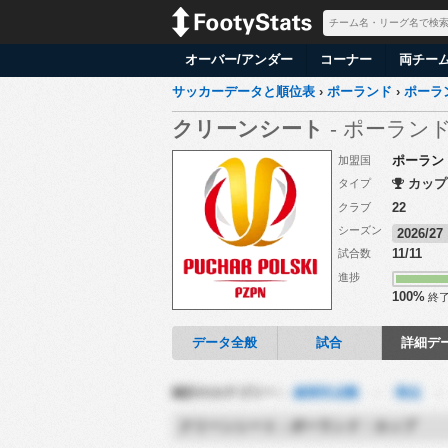
オーバー/アンダー
コーナー
両チー
サッカーデータと順位表
›
ポーランド
›
ポーラ
クリーンシート
- ポーラン
ポーラン
加盟国
カップ
タイプ
22
クラブ
シーズン
2026/2
11/11
試合数
進捗
100%
終
データ全般
試合
詳細デ
統計のカテゴリー :
総得失点数
-
得点
クリーンシート - ポーランド・カップ