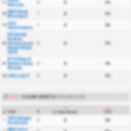
Sokol
0
0
0%
17
Kleczew
WKS Slask
1
0
0%
18
Wroclaw II
Unia
1
0
0%
19
Skierniewice
KS Hutnik
Krakow
Stowarzyszenie
0
0
0%
20
Nowy Hutnik
2010
BTS Rekord
Bielsko Biala
0
0
0%
21
Women
LKS Lodz II
0
0
0%
22
UDE
/
CLEAN SHEETS
(POLISH CUP)
Ude
Ude
Hold
K
CS%
Clean Sheets
#
GKS Olimpia
0
0
0%
1
Grudziadz
MKS Znicz