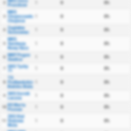
MKS Znicz
1
0
0%
2
Pruszkow
MKS
Chojniczanka
1
0
0%
3
Chojnice
Zaglebie
1
0
0%
4
Sosnowiec
MKS
Sandecja
1
0
0%
5
Nowy Sacz
MKP Pogon
1
0
0%
6
Siedlce
GKS Tychy
1
0
0%
7
71
TS
Podbeskidzie
1
0
0%
8
Bielsko Biala
GKS Gornik
1
0
0%
9
Leczna
KS Warta
1
0
0%
10
Poznan
ZKS Stal
Stalowa
1
0
0%
11
Wola