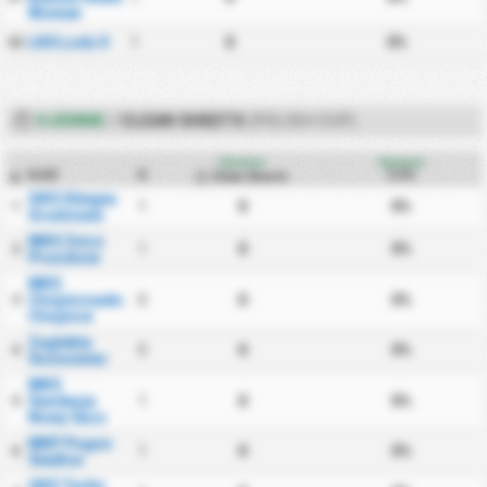
Women
LKS Lodz II
1
0
0%
22
HJEMME
/
CLEAN SHEETS
(POLISH CUP)
Hjemme
Hjemme
Hold
K
CS%
Clean Sheets
#
GKS Olimpia
1
0
0%
1
Grudziadz
MKS Znicz
1
0
0%
2
Pruszkow
MKS
Chojniczanka
0
0
0%
3
Chojnice
Zaglebie
0
0
0%
4
Sosnowiec
MKS
Sandecja
1
0
0%
5
Nowy Sacz
MKP Pogon
1
0
0%
6
Siedlce
GKS Tychy