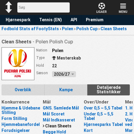
LIGAER
MENU
Hjørnespark
Tennis (EN)
API
Premium
Fodbold Stats af FootyStats
›
Polen
›
Polish Cup
›
Clean Sheets
Forudsigelse
Clean Sheets
- Polen Polish Cup
Nation
Polen
Type
Mesterskab
Hold
22
Sæson
2026/27
Detaljerede
Overblik
Kampe
Statistikker
Konkurrence
Mål
Over/Under
Mer
Hjemme & Udebane
GNS. Samlede Mål
Over 0,5 ~ 5,5 Tabel
1. H
Stilling
Mål Scoret
Under 0,5 ~ 5,5
2. H
Form Stilling
Tabel
Mål Indkasseret
Vind
Hjemmebanefordel
Hjørnesparks Tabel
ved 
Clean Sheets
Forudsigelser
Kort
Mar
Begge Hold