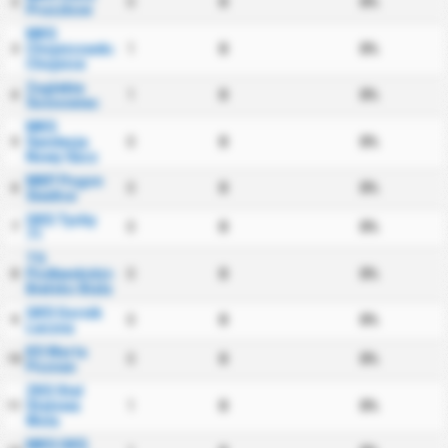
0
0
0%
2
Pruszkow
MKS
Chojniczanka
1
0
0%
3
Chojnice
Zaglebie
1
0
0%
4
Sosnowiec
MKS
Sandecja
0
0
0%
5
Nowy Sacz
MKP Pogon
0
0
0%
6
Siedlce
GKS Tychy
0
0
0%
7
71
TS
Podbeskidzie
0
0
0%
8
Bielsko Biala
GKS Gornik
0
0
0%
9
Leczna
KS Warta
0
0
0%
10
Poznan
ZKS Stal
Stalowa
1
0
0%
11
Wola
MKS GKS