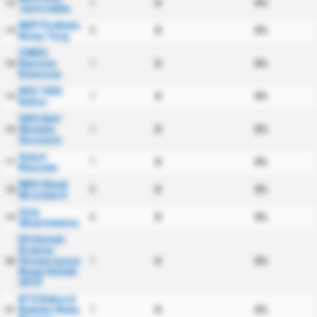
1
0
0%
12
Jastrzebie
NKP Podhale
0
0
0%
13
Nowy Targ
CWKS
Resovia
1
0
0%
14
Rzeszow
KKS 1925
1
0
0%
15
Kalisz
OKS Swit
Skolwin
1
0
0%
16
Szczecin
Sokol
1
0
0%
17
Kleczew
WKS Slask
0
0
0%
18
Wroclaw II
Unia
0
0
0%
19
Skierniewice
KS Hutnik
Krakow
Stowarzyszenie
1
0
0%
20
Nowy Hutnik
2010
BTS Rekord
Bielsko Biala
1
0
0%
21