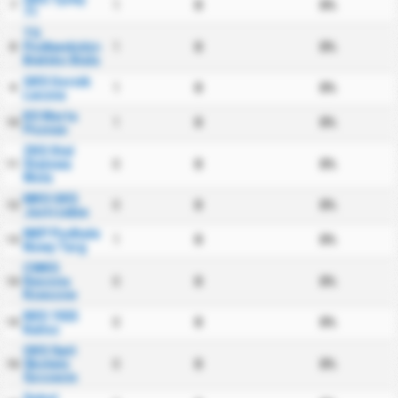
1
0
0%
7
71
TS
Podbeskidzie
1
0
0%
8
Bielsko Biala
GKS Gornik
1
0
0%
9
Leczna
KS Warta
1
0
0%
10
Poznan
ZKS Stal
Stalowa
0
0
0%
11
Wola
MKS GKS
0
0
0%
12
Jastrzebie
NKP Podhale
1
0
0%
13
Nowy Targ
CWKS
Resovia
0
0
0%
14
Rzeszow
KKS 1925
0
0
0%
15
Kalisz
OKS Swit
Skolwin
0
0
0%
16
Szczecin