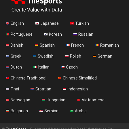
English
Japanese
Turkish
Portuguese
Korean
Russian
Danish
Spanish
French
Romanian
Greek
Swedish
Polish
German
Dutch
Italian
Czech
Chinese Traditional
Chinese Simplified
Thai
Croatian
Indonesian
Norwegian
Hungarian
Vietnamese
Bulgarian
Serbian
Arabic