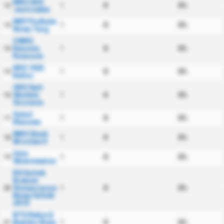
MKS GKS
1
0
0%
12
Jastrzebie
NKP Podhale
1
0
0%
13
Nowy Targ
CWKS
Resovia
1
0
0%
14
Rzeszow
KKS 1925
1
0
0%
15
Kalisz
OKS Swit
Skolwin
1
0
0%
16
Szczecin
Sokol
1
0
0%
17
Kleczew
WKS Slask
1
0
0%
18
Wroclaw II
Unia
1
0
0%
19
Skierniewice
KS Hutnik
Krakow
Stowarzyszenie
1
0
0%
20
Nowy Hutnik
2010
BTS Rekord
Bielsko Biala
1
0
0%
21