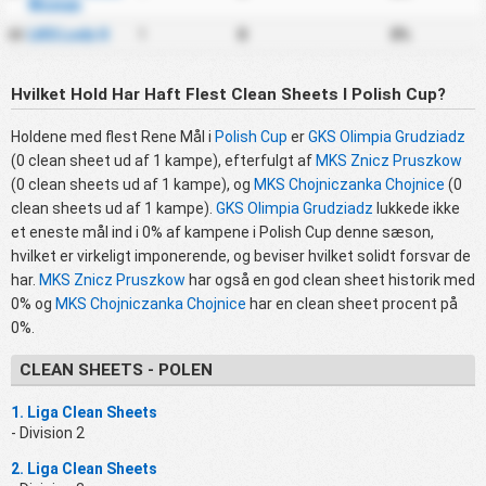
Women
LKS Lodz II
1
0
0%
22
Hvilket Hold Har Haft Flest Clean Sheets I Polish Cup?
Holdene med flest Rene Mål i
Polish Cup
er
GKS Olimpia Grudziadz
(0 clean sheet ud af 1 kampe), efterfulgt af
MKS Znicz Pruszkow
(0 clean sheets ud af 1 kampe), og
MKS Chojniczanka Chojnice
(0
clean sheets ud af 1 kampe).
GKS Olimpia Grudziadz
lukkede ikke
et eneste mål ind i 0% af kampene i Polish Cup denne sæson,
hvilket er virkeligt imponerende, og beviser hvilket solidt forsvar de
har.
MKS Znicz Pruszkow
har også en god clean sheet historik med
0% og
MKS Chojniczanka Chojnice
har en clean sheet procent på
0%.
CLEAN SHEETS - POLEN
1. Liga Clean Sheets
- Division 2
2. Liga Clean Sheets