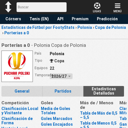
LIGAS
MENÚ
Córners
Tenis (EN)
API
Premium
Predicción
Estadísticas de Fútbol por FootyStats
›
Polonia
›
Copa de Polonia
›
Porterías a 0
Porterías a 0
- Polonia Copa de Polonia
País
Polonia
Tipo
Copa
Equipos
22
Temporada
2026/27
Estadísticas
General
Partidos
Detalladas
Competición
Goles
Más de / Menos
Má
de
Clasificación Local
Media de Goles
Clas
y Visitante
Totales
Mit
Tabla de Más de 0,5
– 5,5
Clasificación de
Goles Marcados
Tabl
Forma
Tabla de Menos 0,5
Goles Encajados
Gan
– 5,5