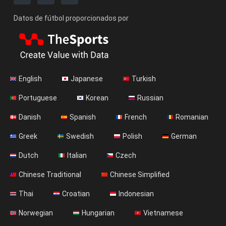
Datos de fútbol proporcionados por
English
Japanese
Turkish
Portuguese
Korean
Russian
Danish
Spanish
French
Romanian
Greek
Swedish
Polish
German
Dutch
Italian
Czech
Chinese Traditional
Chinese Simplified
Thai
Croatian
Indonesian
Norwegian
Hungarian
Vietnamese