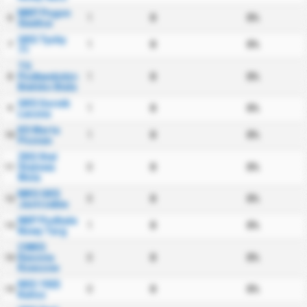
MKP Pogon
1
0
0%
6
Siedlce
GKS Tychy
1
0
0%
7
71
TS
Podbeskidzie
1
0
0%
8
Bielsko Biala
GKS Gornik
1
0
0%
9
Leczna
KS Warta
1
0
0%
10
Poznan
ZKS Stal
Stalowa
0
0
0%
11
Wola
MKS GKS
0
0
0%
12
Jastrzebie
NKP Podhale
1
0
0%
13
Nowy Targ
CWKS
Resovia
0
0
0%
14
Rzeszow
KKS 1925
0
0
0%
15
Kalisz