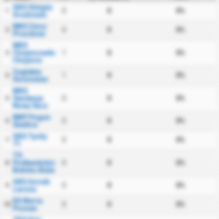
GKS Olimpia
0
0
0%
1
Grudziadz
MKS Znicz
0
0
0%
2
Pruszkow
MKS
Chojniczanka
1
0
0%
3
Chojnice
Zaglebie
1
0
0%
4
Sosnowiec
MKS
Sandecja
0
0
0%
5
Nowy Sacz
MKP Pogon
0
0
0%
6
Siedlce
GKS Tychy
0
0
0%
7
71
TS
Podbeskidzie
0
0
0%
8
Bielsko Biala
GKS Gornik
0
0
0%
9
Leczna
KS Warta
0
0
0%
10
Poznan