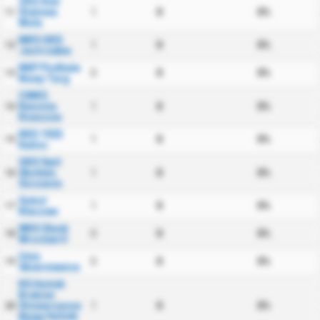
ZKS Stal
Stalowa
1
0
0%
11
Wola
MKS GKS
1
0
0%
12
Jastrzebie
NKP Podhale
0
0
0%
13
Nowy Targ
CWKS
Resovia
1
0
0%
14
Rzeszow
KKS 1925
1
0
0%
15
Kalisz
OKS Swit
Skolwin
1
0
0%
16
Szczecin
Sokol
1
0
0%
17
Kleczew
WKS Slask
0
0
0%
18
Wroclaw II
Unia
0
0
0%
19
Skierniewice
KS Hutnik
Krakow
Stowarzyszenie
1
0
0%
20
Nowy Hutnik