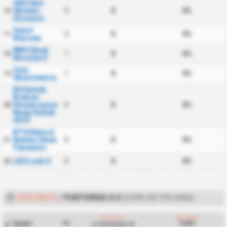
OKS Swit
Skolwin
0
0
0%
16
Szczecin
Sokol
0
0
0%
17
Kleczew
WKS Slask
1
0
0%
18
Wroclaw II
Unia
1
0
0%
19
Skierniewice
KS Hutnik
Krakow
Stowarzyszenie
0
0
0%
20
Nowy Hutnik
2010
BTS Rekord
Bielsko Biala
0
0
0%
21
Femenino
LKS Lodz II
0
0
0%
22
VISITANTE
/
PORTERÍAS A 0
(COPA DE POLONIA)
Visitante
Visitante
Equipo
PJ
Pa0%
Porterías a 0
#