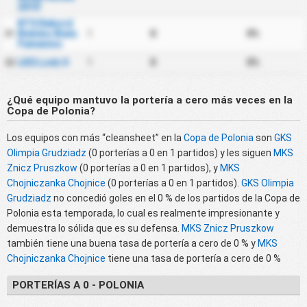
2010
BTS Rekord
Bielsko Biala
1
0
0%
21
Femenino
LKS Lodz II
1
0
0%
22
¿Qué equipo mantuvo la portería a cero más veces en la
Copa de Polonia?
Los equipos con más “cleansheet” en la
Copa de Polonia
son
GKS
Olimpia Grudziadz
(0 porterías a 0 en 1 partidos) y les siguen
MKS
Znicz Pruszkow
(0 porterías a 0 en 1 partidos), y
MKS
Chojniczanka Chojnice
(0 porterías a 0 en 1 partidos).
GKS Olimpia
Grudziadz
no concedió goles en el 0 % de los partidos de la Copa de
Polonia esta temporada, lo cual es realmente impresionante y
demuestra lo sólida que es su defensa.
MKS Znicz Pruszkow
también tiene una buena tasa de portería a cero de 0 % y
MKS
Chojniczanka Chojnice
tiene una tasa de portería a cero de 0 %
PORTERÍAS A 0 - POLONIA