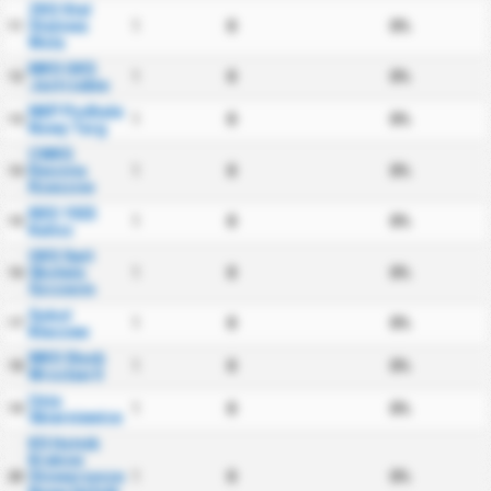
ZKS Stal
Stalowa
1
0
0%
11
Wola
MKS GKS
1
0
0%
12
Jastrzebie
NKP Podhale
1
0
0%
13
Nowy Targ
CWKS
Resovia
1
0
0%
14
Rzeszow
KKS 1925
1
0
0%
15
Kalisz
OKS Swit
Skolwin
1
0
0%
16
Szczecin
Sokol
1
0
0%
17
Kleczew
WKS Slask
1
0
0%
18
Wroclaw II
Unia
1
0
0%
19
Skierniewice
KS Hutnik
Krakow
Stowarzyszenie
1
0
0%
20