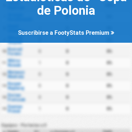
Jakub
1
1
100%
6
de Polonia
Mądrzyk
Gracjan
1
0
0%
7
Korytkowski
Kamil
1
0
0%
8
Soberka
Suscribirse a FootyStats Premium
Mikołaj
0
0
0%
9
Smyłek
Konrad
0
0
0%
10
Forenc
Wiktor
1
0
0%
11
Nowak
Mateusz
0
0
0%
12
Medrala
Kacper
0
0
0%
13
Napieraj
Dorian
0
0
0%
14
Fratczak
Damian
1
0
0%
15
Primel
Equipos - Porterías a 0
Equipo
PJ
Pa0%