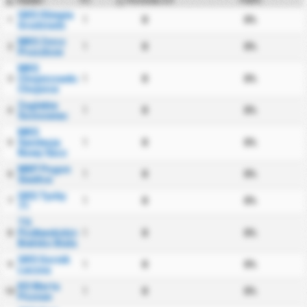
Porterías a 0
#
GKS Olimpia
1
0
0%
1
Grudziadz
MKS Znicz
1
0
0%
2
Pruszkow
MKS
Chojniczanka
1
0
0%
3
Chojnice
Zaglebie
1
0
0%
4
Sosnowiec
MKS
Sandecja
1
0
0%
5
Nowy Sacz
MKP Pogon
1
0
0%
6
Siedlce
GKS Tychy
1
0
0%
7
71
TS
Podbeskidzie
1
0
0%
8
Bielsko Biala
GKS Gornik
1
0
0%
9
Leczna
KS Warta
1
0
0%
10
Poznan