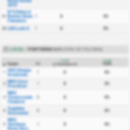
Nowy Hutnik
2010
BTS Rekord
Bielsko Biala
1
0
0%
21
Femenino
LKS Lodz II
1
0
0%
22
LOCAL
/
PORTERÍAS A 0
(COPA DE POLONIA)
Local
Local
Equipo
PJ
Pa0%
Porterías a 0
#
GKS Olimpia
1
0
0%
1
Grudziadz
MKS Znicz
1
0
0%
2
Pruszkow
MKS
Chojniczanka
0
0
0%
3
Chojnice
Zaglebie
0
0
0%
4
Sosnowiec
MKS
Sandecja
1
0
0%
5
Nowy Sacz