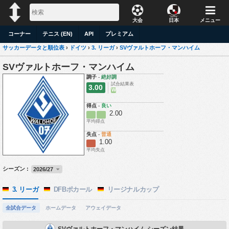
大会
日本
メニュー
コーナー
テニス (EN)
API
プレミアム
サッカーデータと順位表
›
ドイツ
›
3. リーガ
›
SVヴァルトホーフ・マンハイム
SVヴァルトホーフ・マンハイム
調子
-
絶好調
試合結果表
3.00
W
得点
-
良い
2.00
平均得点
失点
-
普通
1.00
平均失点
シーズン :
2026/27
3. リーガ
DFBポカール
リージナルカップ
全試合データ
ホームデータ
アウェイデータ
SVヴァルトホーフ・マンハイム シーズン結果