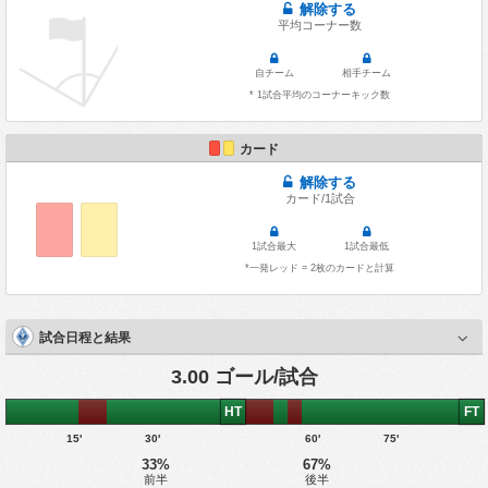
解除する
平均コーナー数
自チーム
相手チーム
* 1試合平均のコーナーキック数
カード
解除する
カード/1試合
1試合最大
1試合最低
*一発レッド = 2枚のカードと計算
試合日程と結果
3.00 ゴール/試合
HT
FT
15'
30'
60'
75'
33%
67%
前半
後半