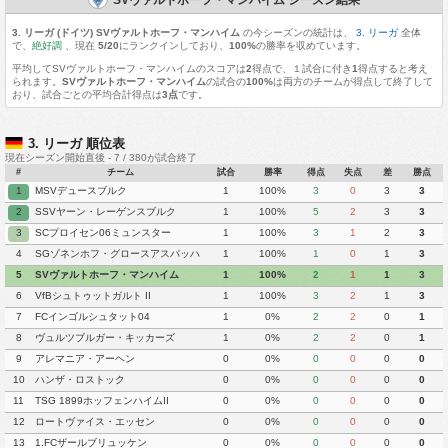
3. リーガ (ドイツ) SVヴァルトホーフ・マンハイム
の今シーズンの統計は、
3. リーガ
全体
で、
絶好調
、現在
5/20
にランクインしており、
100%
の勝率を収めています。
平均してSVヴァルトホーフ・マンハイムのスコアは
2
得点で、１試合に付き
1
得点すると考え
られます。
SVヴァルトホーフ・マンハイム
の試合の
100%
は両方のチームが得点して終了して
おり、試合ごとの平均合計得点は
3点
です。
3. リーガ 順位表
現在シーズン開始直後 - 7 / 380が試合終了
#
チーム
試合
勝率
得点
失点
差
勝点
1
MSVデュースブルク
1
100%
3
0
3
3
2
SSVヤーン・レーゲンスブルク
1
100%
5
2
3
3
3
SCプロイセン06ミュンスター
1
100%
3
1
2
3
4
SGゾネンホフ・グロースアスパッハ
1
100%
1
0
1
3
5
SVヴァルトホーフ・マンハイム
1
100%
2
1
1
3
6
VfBシュトゥットガルト II
1
100%
3
2
1
3
7
FCインゴルシュタット04
1
0%
2
2
0
1
8
ヴュルツブルガー・キッカーズ
1
0%
2
2
0
1
9
アレマニア・アーヘン
0
0%
0
0
0
0
10
ハンザ・ロストック
0
0%
0
0
0
0
11
TSG 1899ホッフェンハイムII
0
0%
0
0
0
0
12
ロートヴァイス・エッセン
0
0%
0
0
0
0
13
1.FCザールブリュッケン
0
0%
0
0
0
0