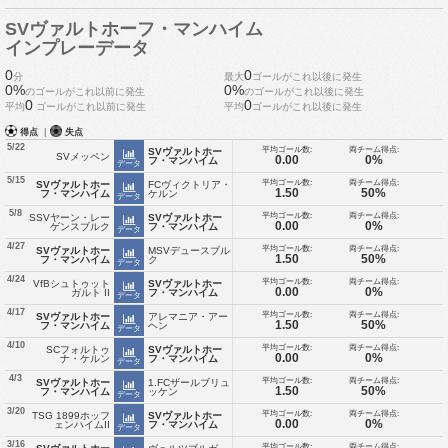
SVヴァルトホーフ・マンハイム
インプレーデータ
0
0
分
最大
ゴールがこれ以後に発生
0%
0%
のゴールがこれ以前に発生
のゴールがこれ以後に発生
0
0
平均
ゴールがこれ以前に発生
平均
ゴールがこれ以後に発生
得点
|
失点
5/22
平均ゴール数:
両チーム得点:
SVヴァルトホー
SVメッペン
0.00
0%
フ・マンハイム
データ
5/15
平均ゴール数:
両チーム得点:
SVヴァルトホー
FCヴィクトリア・
1.50
50%
フ・マンハイム
ケルン
データ
5/8
平均ゴール数:
両チーム得点:
SSVヤーン・レー
SVヴァルトホー
0.00
0%
ゲンスブルク
フ・マンハイム
データ
4/27
平均ゴール数:
両チーム得点:
SVヴァルトホー
MSVデュースブル
1.50
50%
フ・マンハイム
ク
データ
4/24
平均ゴール数:
両チーム得点:
VfBシュトゥット
SVヴァルトホー
0.00
0%
ガルト II
フ・マンハイム
データ
4/17
平均ゴール数:
両チーム得点:
SVヴァルトホー
アレマニア・アー
1.50
50%
フ・マンハイム
ヘン
データ
4/10
平均ゴール数:
両チーム得点:
SCフォルトゥ
SVヴァルトホー
0.00
0%
ナ・ケルン
フ・マンハイム
データ
4/3
平均ゴール数:
両チーム得点:
SVヴァルトホー
1.FCザールブリュ
1.50
50%
フ・マンハイム
ッケン
データ
3/20
平均ゴール数:
両チーム得点:
TSG 1899ホッフ
SVヴァルトホー
0.00
0%
ェンハイムII
フ・マンハイム
データ
3/16
平均ゴール数:
両チーム得点: