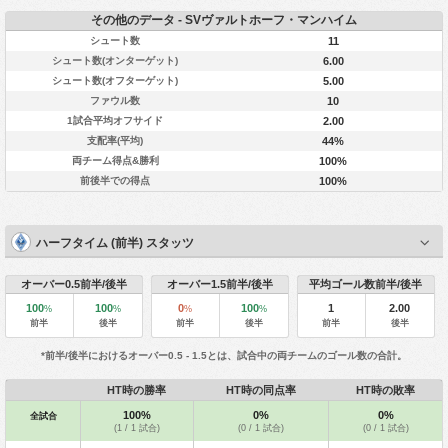
その他のデータ - SVヴァルトホーフ・マンハイム
シュート数
11
シュート数(オンターゲット)
6.00
シュート数(オフターゲット)
5.00
ファウル数
10
1試合平均オフサイド
2.00
支配率(平均)
44%
両チーム得点&勝利
100%
前後半での得点
100%
ハーフタイム (前半) スタッツ
オーバー0.5前半/後半
オーバー1.5前半/後半
平均ゴール数前半/後半
100
100
0
100
1
2.00
%
%
%
%
前半
後半
前半
後半
前半
後半
*前半/後半におけるオーバー0.5 - 1.5とは、試合中の両チームのゴール数の合計。
HT時の勝率
HT時の同点率
HT時の敗率
100%
0%
0%
全試合
(1 / 1 試合)
(0 / 1 試合)
(0 / 1 試合)