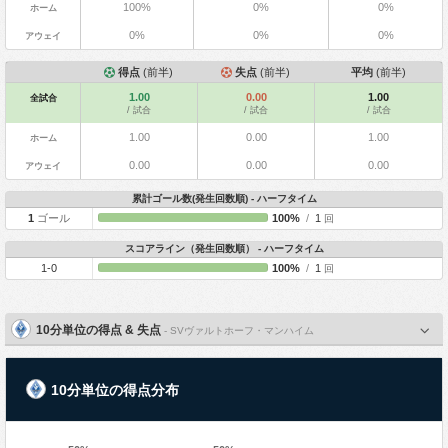
100%
0%
0%
ホーム
0%
0%
0%
アウェイ
得点
(前半)
失点
(前半)
平均
(前半)
1.00
0.00
1.00
全試合
/ 試合
/ 試合
/ 試合
1.00
0.00
1.00
ホーム
0.00
0.00
0.00
アウェイ
累計ゴール数(発生回数順) - ハーフタイム
1
ゴール
100%
/
1
回
スコアライン（発生回数順） - ハーフタイム
1-0
100%
/
1
回
10分単位の得点 & 失点
- SVヴァルトホーフ・マンハイム
10分単位の得点分布