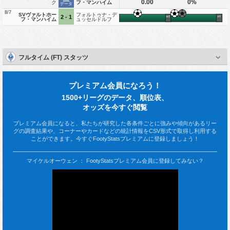
0.00
0%
ク
フ・マンハイム
データ
8/7
SVヴァルトホー
フォルトゥナ・デ
2 - 1
HT
FT
フ・マンハイム
ュッセルドルフ
フルタイム (FT) スタッツ
プレミアム会員になろう！
1500+リーグのデータ、順位表、
オッズを今すぐ閲覧
プレミアム会員になると、私たちが研究した各条件ごとに強みや傾向があるリー
グの調査結果や、コーナーやカードなどの統計情報をCSV形式で取得し利用する
ことができます。今すぐFootyStatsプレミアムに登録しましょう！
マイケルオーウェン ： FootyStatsプレミアム会員に登録してみない？