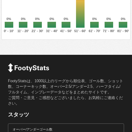
0%
0%
0%
0%
0%
0%
0%
0%
0' - 10'
11' - 20'
21' - 30'
31' - 40'
41' - 50'
51' - 60'
61' - 70'
71' - 80'
81' - 90'
FootyStatsは、1000以上のリーグから順位表、ゴール数、ショット
数、コーナーキック数、オーバー2.5/アンダー2.5、ハーフタイム/
フルタイム、インプレーデータなどをまとめたサイトです。
ご質問・ご意見・ご感想などございましたら、お気軽にご連絡くだ
さい。
スタッツ
オーバー/アンダーゴール数