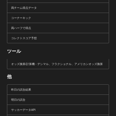
両チーム得点データ
コーナーキック
両ハーフで得点
コレクトスコア予想
ツール
オッズ換算/計算機 - デシマル、フラクショナル、アメリカンオッズ換算
他
昨日の試合結果
明日の試合
サッカーデータAPI