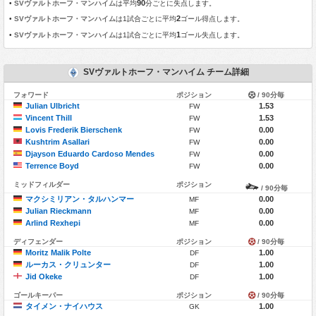
90
•
SVヴァルトホーフ・マンハイム
は平均
分ごとに失点します。
2
•
SVヴァルトホーフ・マンハイム
は1試合ごとに平均
ゴール得点します。
1
•
SVヴァルトホーフ・マンハイム
は1試合ごとに平均
ゴール失点します。
SVヴァルトホーフ・マンハイム チーム詳細
フォワード
ポジション
/ 90分毎
Julian Ulbricht
1.53
FW
Vincent Thill
1.53
FW
Lovis Frederik Bierschenk
0.00
FW
Kushtrim Asallari
0.00
FW
Djayson Eduardo Cardoso Mendes
0.00
FW
Terrence Boyd
0.00
FW
ミッドフィルダー
ポジション
/ 90分毎
マクシミリアン・タルハンマー
0.00
MF
Julian Rieckmann
0.00
MF
Arlind Rexhepi
0.00
MF
ディフェンダー
ポジション
/ 90分毎
Moritz Malik Polte
1.00
DF
ルーカス・クリュンター
1.00
DF
Jid Okeke
1.00
DF
ゴールキーパー
ポジション
/ 90分毎
タイメン・ナイハウス
1.00
GK