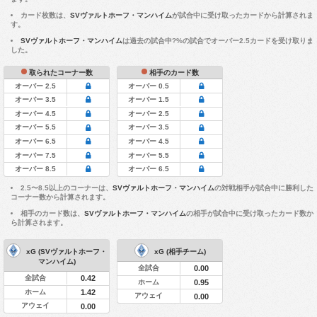
カード枚数は、
SVヴァルトホーフ・マンハイム
が試合中に受け取ったカードから計算されま
す。
SVヴァルトホーフ・マンハイム
は過去の試合中?%の試合でオーバー2.5カードを受け取りま
した。
取られたコーナー数
相手のカード数
オーバー 2.5
オーバー 0.5
オーバー 3.5
オーバー 1.5
オーバー 4.5
オーバー 2.5
オーバー 5.5
オーバー 3.5
オーバー 6.5
オーバー 4.5
オーバー 7.5
オーバー 5.5
オーバー 8.5
オーバー 6.5
2.5〜8.5以上のコーナーは、
SVヴァルトホーフ・マンハイム
の対戦相手が試合中に勝利した
コーナー数から計算されます。
相手のカード数は、
SVヴァルトホーフ・マンハイム
の相手が試合中に受け取ったカード数か
ら計算されます。
xG (SVヴァルトホーフ・
xG (相手チーム)
マンハイム)
全試合
0.00
全試合
0.42
ホーム
0.95
ホーム
1.42
アウェイ
0.00
アウェイ
0.00