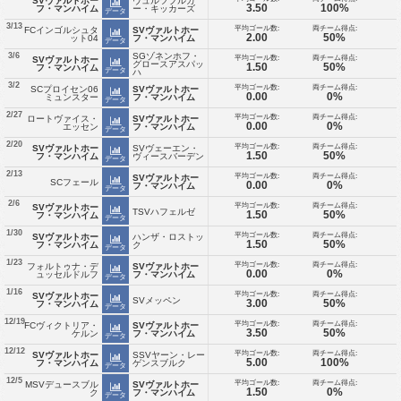
SVヴァルトホー
ヴュルツブルガ
3.50
100%
フ・マンハイム
ー・キッカーズ
データ
3/13
平均ゴール数:
両チーム得点:
FCインゴルシュタ
SVヴァルトホー
2.00
50%
ット04
フ・マンハイム
データ
SGゾネンホフ・
3/6
平均ゴール数:
両チーム得点:
SVヴァルトホー
グロースアスパッ
1.50
50%
フ・マンハイム
データ
ハ
3/2
平均ゴール数:
両チーム得点:
SCプロイセン06
SVヴァルトホー
0.00
0%
ミュンスター
フ・マンハイム
データ
2/27
平均ゴール数:
両チーム得点:
ロートヴァイス・
SVヴァルトホー
0.00
0%
エッセン
フ・マンハイム
データ
2/20
平均ゴール数:
両チーム得点:
SVヴァルトホー
SVヴェーエン・
1.50
50%
フ・マンハイム
ヴィースバーデン
データ
2/13
平均ゴール数:
両チーム得点:
SVヴァルトホー
SCフェール
0.00
0%
フ・マンハイム
データ
2/6
平均ゴール数:
両チーム得点:
SVヴァルトホー
TSVハフェルゼ
1.50
50%
フ・マンハイム
データ
1/30
平均ゴール数:
両チーム得点:
SVヴァルトホー
ハンザ・ロストッ
1.50
50%
フ・マンハイム
ク
データ
1/23
平均ゴール数:
両チーム得点:
フォルトゥナ・デ
SVヴァルトホー
0.00
0%
ュッセルドルフ
フ・マンハイム
データ
1/16
平均ゴール数:
両チーム得点:
SVヴァルトホー
SVメッペン
3.00
50%
フ・マンハイム
データ
12/19
平均ゴール数:
両チーム得点:
FCヴィクトリア・
SVヴァルトホー
3.50
50%
ケルン
フ・マンハイム
データ
12/12
平均ゴール数:
両チーム得点:
SVヴァルトホー
SSVヤーン・レー
5.00
100%
フ・マンハイム
ゲンスブルク
データ
12/5
平均ゴール数:
両チーム得点:
MSVデュースブル
SVヴァルトホー
1.50
0%
ク
フ・マンハイム
データ