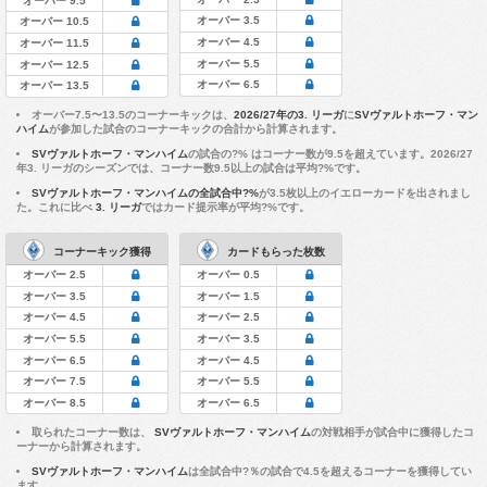
オーバー 9.5
オーバー 3.5
オーバー 10.5
オーバー 4.5
オーバー 11.5
オーバー 5.5
オーバー 12.5
オーバー 6.5
オーバー 13.5
オーバー7.5〜13.5のコーナーキックは、
2026/27年の3. リーガ
に
SVヴァルトホーフ・マン
ハイム
が参加した試合のコーナーキックの合計から計算されます。
SVヴァルトホーフ・マンハイム
の試合の?% はコーナー数が9.5を超えています。2026/27
年3. リーガのシーズンでは、コーナー数9.5以上の試合は平均?%です。
SVヴァルトホーフ・マンハイムの全試合中?%
が3.5枚以上のイエローカードを出されまし
た。これに比べ
3. リーガ
ではカード提示率が平均?%です。
コーナーキック獲得
カードもらった枚数
オーバー 2.5
オーバー 0.5
オーバー 3.5
オーバー 1.5
オーバー 4.5
オーバー 2.5
オーバー 5.5
オーバー 3.5
オーバー 6.5
オーバー 4.5
オーバー 7.5
オーバー 5.5
オーバー 8.5
オーバー 6.5
取られたコーナー数は、
SVヴァルトホーフ・マンハイム
の対戦相手が試合中に獲得したコ
ーナーから計算されます。
SVヴァルトホーフ・マンハイム
は全試合中?％の試合で4.5を超えるコーナーを獲得してい
ます。