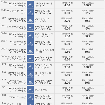
11/28
平均ゴール数:
両チーム得点:
SVヴァルトホー
VfBシュトゥット
4.00
100%
フ・マンハイム
ガルト II
データ
11/21
平均ゴール数:
両チーム得点:
アレマニア・アー
SVヴァルトホー
0.00
0%
ヘン
フ・マンハイム
データ
11/7
平均ゴール数:
両チーム得点:
SVヴァルトホー
SCフォルトゥ
2.00
50%
フ・マンハイム
ナ・ケルン
データ
10/31
平均ゴール数:
両チーム得点:
1.FCザールブリュ
SVヴァルトホー
0.00
0%
ッケン
フ・マンハイム
データ
10/24
平均ゴール数:
両チーム得点:
SVヴァルトホー
TSG 1899ホッフ
1.50
50%
フ・マンハイム
ェンハイムII
データ
10/17
平均ゴール数:
両チーム得点:
ヴュルツブルガ
SVヴァルトホー
0.00
0%
ー・キッカーズ
フ・マンハイム
データ
10/13
平均ゴール数:
両チーム得点:
SVヴァルトホー
FCインゴルシュタ
1.50
50%
フ・マンハイム
ット04
データ
SGゾネンホフ・
10/10
平均ゴール数:
両チーム得点:
SVヴァルトホー
グロースアスパッ
0.50
0%
フ・マンハイム
データ
ハ
9/20
平均ゴール数:
両チーム得点:
SVヴァルトホー
SCプロイセン06
3.50
100%
フ・マンハイム
ミュンスター
データ
9/16
平均ゴール数:
両チーム得点:
SVヴァルトホー
ロートヴァイス・
1.50
50%
フ・マンハイム
エッセン
データ
9/13
平均ゴール数:
両チーム得点:
SVヴェーエン・
SVヴァルトホー
2.00
50%
ヴィースバーデン
フ・マンハイム
データ
9/5
平均ゴール数:
両チーム得点:
SVヴァルトホー
SCフェール
1.50
50%
フ・マンハイム
データ
8/30
平均ゴール数:
両チーム得点:
SVヴァルトホー
TSVハフェルゼ
2.50
50%
フ・マンハイム
データ
8/16
平均ゴール数:
両チーム得点:
ハンザ・ロストッ
SVヴァルトホー