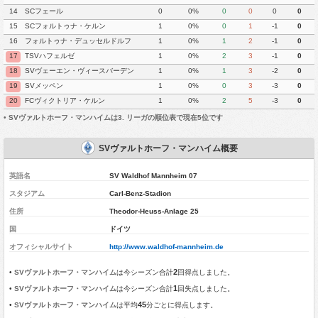
14
SCフェール
0
0%
0
0
0
0
15
SCフォルトゥナ・ケルン
1
0%
0
1
-1
0
16
フォルトゥナ・デュッセルドルフ
1
0%
1
2
-1
0
17
TSVハフェルゼ
1
0%
2
3
-1
0
18
SVヴェーエン・ヴィースバーデン
1
0%
1
3
-2
0
19
SVメッペン
1
0%
0
3
-3
0
20
FCヴィクトリア・ケルン
1
0%
2
5
-3
0
•
SVヴァルトホーフ・マンハイムは3. リーガの順位表で現在5位です
SVヴァルトホーフ・マンハイム概要
英語名
SV Waldhof Mannheim 07
スタジアム
Carl-Benz-Stadion
住所
Theodor-Heuss-Anlage 25
国
ドイツ
オフィシャルサイト
http://www.waldhof-mannheim.de
2
•
SVヴァルトホーフ・マンハイム
は今シーズン合計
回得点しました。
1
•
SVヴァルトホーフ・マンハイム
は今シーズン合計
回失点しました。
45
•
SVヴァルトホーフ・マンハイム
は平均
分ごとに得点します。