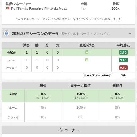
監督/マネージャー
年齢
勝率
Rui Tomás Faustino Pinto da Mota
100
47
%
*
SVヴァルトホーフ・マンハイム
の名簿とデータは2026/27シーズンから取得しました
2026/27年シーズンのデータ
- SVヴァルトホーフ・マンハイム
試合
勝
分
負
直近5試合
平均勝点
W
1
1
0
0
全試合
3.00
W
1
1
0
0
ホーム
3.00
0
0
0
0
アウェイ
0.00
0%
ホームアドバンテージ
無失
両チーム得点
無得点
0%
100%
0%
全試合
(0 / 1 試合)
(1 / 1 試合)
(0 / 1 試合)
0%
100%
0%
ホーム
0%
0%
0%
アウェイ
コーナー