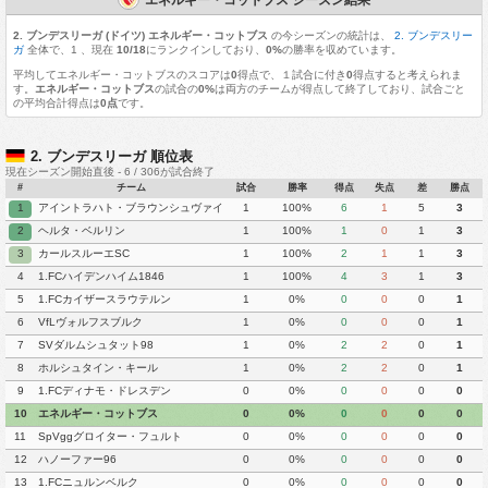
2. ブンデスリーガ (ドイツ) エネルギー・コットブス
の今シーズンの統計は、
2. ブンデスリー
ガ
全体で、1 、現在
10/18
にランクインしており、
0%
の勝率を収めています。
平均してエネルギー・コットブスのスコアは
0
得点で、１試合に付き
0
得点すると考えられま
す。
エネルギー・コットブス
の試合の
0%
は両方のチームが得点して終了しており、試合ごと
の平均合計得点は
0点
です。
2. ブンデスリーガ 順位表
現在シーズン開始直後 - 6 / 306が試合終了
#
チーム
試合
勝率
得点
失点
差
勝点
1
アイントラハト・ブラウンシュヴァイ
1
100%
6
1
5
3
ク
2
ヘルタ・ベルリン
1
100%
1
0
1
3
3
カールスルーエSC
1
100%
2
1
1
3
4
1.FCハイデンハイム1846
1
100%
4
3
1
3
5
1.FCカイザースラウテルン
1
0%
0
0
0
1
6
VfLヴォルフスブルク
1
0%
0
0
0
1
7
SVダルムシュタット98
1
0%
2
2
0
1
8
ホルシュタイン・キール
1
0%
2
2
0
1
9
1.FCディナモ・ドレスデン
0
0%
0
0
0
0
10
エネルギー・コットブス
0
0%
0
0
0
0
11
SpVggグロイター・フュルト
0
0%
0
0
0
0
12
ハノーファー96
0
0%
0
0
0
0
13
1.FCニュルンベルク
0
0%
0
0
0
0