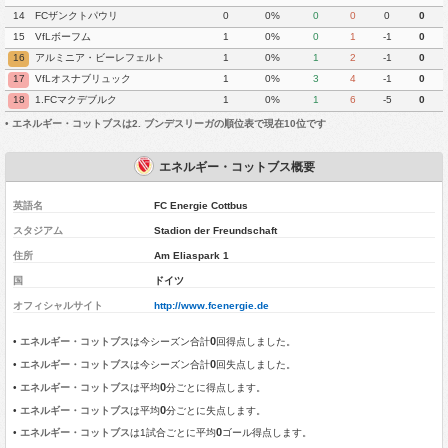
14
FCザンクトパウリ
0
0%
0
0
0
0
15
VfLボーフム
1
0%
0
1
-1
0
16
アルミニア・ビーレフェルト
1
0%
1
2
-1
0
17
VfLオスナブリュック
1
0%
3
4
-1
0
18
1.FCマクデブルク
1
0%
1
6
-5
0
•
エネルギー・コットブスは2. ブンデスリーガの順位表で現在10位です
エネルギー・コットブス概要
英語名
FC Energie Cottbus
スタジアム
Stadion der Freundschaft
住所
Am Eliaspark 1
国
ドイツ
オフィシャルサイト
http://www.fcenergie.de
0
•
エネルギー・コットブス
は今シーズン合計
回得点しました。
0
•
エネルギー・コットブス
は今シーズン合計
回失点しました。
0
•
エネルギー・コットブス
は平均
分ごとに得点します。
0
•
エネルギー・コットブス
は平均
分ごとに失点します。
0
•
エネルギー・コットブス
は1試合ごとに平均
ゴール得点します。