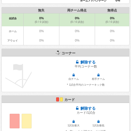
0%
ホームアドバンテージ
無失
両チーム得点
無得点
0%
0%
0%
全試合
(0 / 0 試合)
(0 / 0 試合)
(0 / 0 試合)
0%
0%
0%
ホーム
0%
0%
0%
アウェイ
コーナー
解除する
平均コーナー数
自チーム
相手チーム
* 1試合平均のコーナーキック数
カード
解除する
カード/1試合
1試合最大
1試合最低