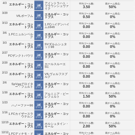
アイントラハト・
4/3
平均ゴール数:
両チーム得点:
エネルギー・コッ
ブラウンシュヴァ
3.50
50%
トブス
データ
イク
3/20
平均ゴール数:
両チーム得点:
エネルギー・コッ
VfLボーフム
0.50
0%
トブス
データ
3/13
平均ゴール数:
両チーム得点:
エネルギー・コッ
1.FCハイデンハイ
0.00
0%
トブス
ム1846
データ
3/6
平均ゴール数:
両チーム得点:
1.FCニュルンベル
エネルギー・コッ
0.00
0%
ク
トブス
データ
3/3
平均ゴール数:
両チーム得点:
エネルギー・コッ
SVダルムシュタ
0.00
0%
トブス
ット98
データ
2/27
平均ゴール数:
両チーム得点:
エネルギー・コッ
FCザンクトパウリ
0.00
0%
トブス
データ
2/20
平均ゴール数:
両チーム得点:
エネルギー・コッ
カールスルーエ
0.00
0%
トブス
SC
データ
2/13
平均ゴール数:
両チーム得点:
エネルギー・コッ
VfLヴォルフスブ
0.00
0%
トブス
ルク
データ
2/6
平均ゴール数:
両チーム得点:
SpVggグロイタ
エネルギー・コッ
0.00
0%
ー・フュルト
トブス
データ
1/30
平均ゴール数:
両チーム得点:
エネルギー・コッ
アルミニア・ビー
1.50
50%
トブス
レフェルト
データ
1/23
平均ゴール数:
両チーム得点:
エネルギー・コッ
ハノーファー96
0.00
0%
トブス
データ
1/16
平均ゴール数:
両チーム得点:
1.FCカイザースラ
エネルギー・コッ
0.00
0%
ウテルン
トブス
データ
12/19
平均ゴール数:
両チーム得点:
エネルギー・コッ
ホルシュタイン・
2.00
50%
トブス
キール
データ
12/12
平均ゴール数:
両チーム得点:
1.FCディナモ・ド
エネルギー・コッ