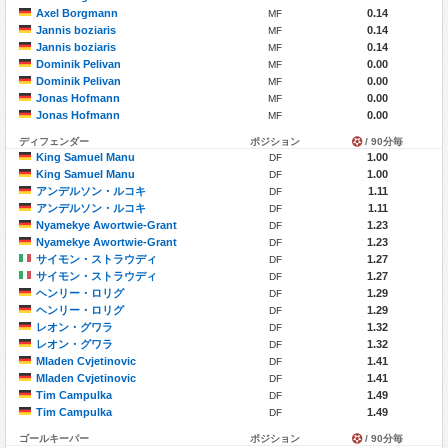
Axel Borgmann
0.14
MF
Jannis boziaris
0.14
MF
Jannis boziaris
0.14
MF
Dominik Pelivan
0.00
MF
Dominik Pelivan
0.00
MF
Jonas Hofmann
0.00
MF
Jonas Hofmann
0.00
MF
ディフェンダー
ポジション
/ 90分毎
King Samuel Manu
1.00
DF
King Samuel Manu
1.00
DF
アンデルソン・ルコキ
1.11
DF
アンデルソン・ルコキ
1.11
DF
Nyamekye Awortwie-Grant
1.23
DF
Nyamekye Awortwie-Grant
1.23
DF
サイモン・ストラウディ
1.27
DF
サイモン・ストラウディ
1.27
DF
ヘンリー・ロリグ
1.29
DF
ヘンリー・ロリグ
1.29
DF
レオン・グワラ
1.32
DF
レオン・グワラ
1.32
DF
Mladen Cvjetinovic
1.41
DF
Mladen Cvjetinovic
1.41
DF
Tim Campulka
1.49
DF
Tim Campulka
1.49
DF
ゴールキーパー
ポジション
/ 90分毎