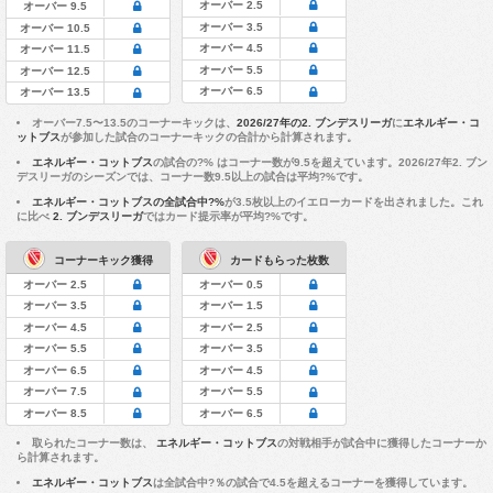
オーバー 2.5
オーバー 9.5
オーバー 3.5
オーバー 10.5
オーバー 4.5
オーバー 11.5
オーバー 5.5
オーバー 12.5
オーバー 6.5
オーバー 13.5
オーバー7.5〜13.5のコーナーキックは、
2026/27年の2. ブンデスリーガ
に
エネルギー・コ
ットブス
が参加した試合のコーナーキックの合計から計算されます。
エネルギー・コットブス
の試合の?% はコーナー数が9.5を超えています。2026/27年2. ブン
デスリーガのシーズンでは、コーナー数9.5以上の試合は平均?%です。
エネルギー・コットブスの全試合中?%
が3.5枚以上のイエローカードを出されました。これ
に比べ
2. ブンデスリーガ
ではカード提示率が平均?%です。
コーナーキック獲得
カードもらった枚数
オーバー 2.5
オーバー 0.5
オーバー 3.5
オーバー 1.5
オーバー 4.5
オーバー 2.5
オーバー 5.5
オーバー 3.5
オーバー 6.5
オーバー 4.5
オーバー 7.5
オーバー 5.5
オーバー 8.5
オーバー 6.5
取られたコーナー数は、
エネルギー・コットブス
の対戦相手が試合中に獲得したコーナーか
ら計算されます。
エネルギー・コットブス
は全試合中?％の試合で4.5を超えるコーナーを獲得しています。