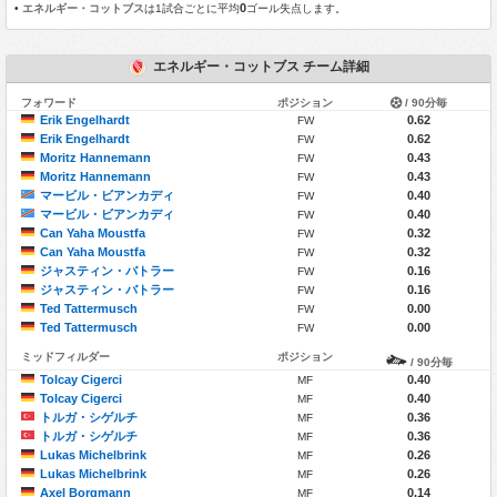
0
•
エネルギー・コットブス
は1試合ごとに平均
ゴール失点します。
エネルギー・コットブス チーム詳細
フォワード
ポジション
/ 90分毎
Erik Engelhardt
0.62
FW
Erik Engelhardt
0.62
FW
Moritz Hannemann
0.43
FW
Moritz Hannemann
0.43
FW
マービル・ビアンカディ
0.40
FW
マービル・ビアンカディ
0.40
FW
Can Yaha Moustfa
0.32
FW
Can Yaha Moustfa
0.32
FW
ジャスティン・バトラー
0.16
FW
ジャスティン・バトラー
0.16
FW
Ted Tattermusch
0.00
FW
Ted Tattermusch
0.00
FW
ミッドフィルダー
ポジション
/ 90分毎
Tolcay Cigerci
0.40
MF
Tolcay Cigerci
0.40
MF
トルガ・シゲルチ
0.36
MF
トルガ・シゲルチ
0.36
MF
Lukas Michelbrink
0.26
MF
Lukas Michelbrink
0.26
MF
Axel Borgmann
0.14
MF