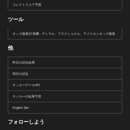
コレクトスコア予想
ツール
オッズ換算/計算機 - デシマル、フラクショナル、アメリカンオッズ換算
他
昨日の試合結果
明日の試合
サッカーデータAPI
サッカーの結果予想
English Site
フォローしよう