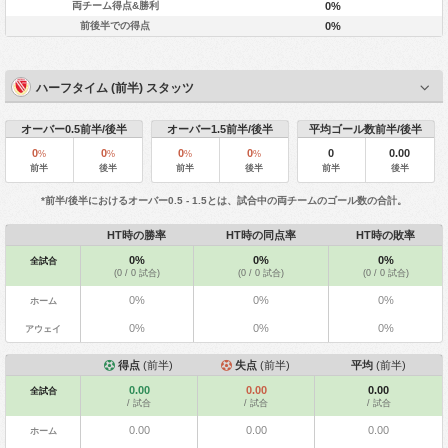
両チーム得点&勝利
0%
前後半での得点
0%
ハーフタイム (前半) スタッツ
オーバー0.5前半/後半
オーバー1.5前半/後半
平均ゴール数前半/後半
0
0
0
0
0
0.00
%
%
%
%
前半
後半
前半
後半
前半
後半
*前半/後半におけるオーバー0.5 - 1.5とは、試合中の両チームのゴール数の合計。
HT時の勝率
HT時の同点率
HT時の敗率
0%
0%
0%
全試合
(0 / 0 試合)
(0 / 0 試合)
(0 / 0 試合)
0%
0%
0%
ホーム
0%
0%
0%
アウェイ
得点
(前半)
失点
(前半)
平均
(前半)
0.00
0.00
0.00
全試合
/ 試合
/ 試合
/ 試合
0.00
0.00
0.00
ホーム