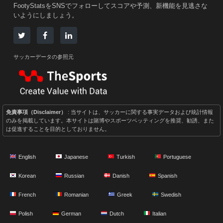
FootyStatsをSNSでフォローしてスコアや予測、新機能を見逃さな
いようにしましょう。
サッカーデータの参照元
免責事項（Disclaimer）
: 当サイトは、サッカーに関する事実データおよび統計情報
のみを掲載しています。本サイトは賭博やスポーツベッティングを推奨、勧誘、また
は促進することを目的としておりません。
English
Japanese
Turkish
Portuguese
Korean
Russian
Danish
Spanish
French
Romanian
Greek
Swedish
Polish
German
Dutch
Italian