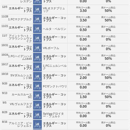
0.00
0%
レスデン
トブス
データ
12/5
平均ゴール数:
両チーム得点:
エネルギー・コッ
VfLオスナブリュ
3.50
50%
トブス
ック
データ
11/28
平均ゴール数:
両チーム得点:
エネルギー・コッ
1.FCマクデブルク
3.50
50%
トブス
データ
11/21
平均ゴール数:
両チーム得点:
エネルギー・コッ
ヘルタ・ベルリン
0.50
0%
トブス
データ
アイントラハト・
11/7
平均ゴール数:
両チーム得点:
エネルギー・コッ
ブラウンシュヴァ
0.00
0%
トブス
データ
イク
10/31
平均ゴール数:
両チーム得点:
エネルギー・コッ
VfLボーフム
0.00
0%
トブス
データ
10/24
平均ゴール数:
両チーム得点:
1.FCハイデンハイ
エネルギー・コッ
3.50
50%
ム1846
トブス
データ
10/17
平均ゴール数:
両チーム得点:
エネルギー・コッ
1.FCニュルンベル
0.00
0%
トブス
ク
データ
10/10
平均ゴール数:
両チーム得点:
SVダルムシュタ
エネルギー・コッ
2.00
50%
ット98
トブス
データ
9/20
平均ゴール数:
両チーム得点:
エネルギー・コッ
FCザンクトパウリ
0.00
0%
トブス
データ
9/13
平均ゴール数:
両チーム得点:
カールスルーエ
エネルギー・コッ
1.50
50%
SC
トブス
データ
9/5
平均ゴール数:
両チーム得点:
VfLヴォルフスブ
エネルギー・コッ
0.00
0%
ルク
トブス
データ
8/29
平均ゴール数:
両チーム得点:
エネルギー・コッ
SpVggグロイタ
0.00
0%
トブス
ー・フュルト
データ
8/16
平均ゴール数:
両チーム得点:
アルミニア・ビー
エネルギー・コッ
0.00
0%
レフェルト
トブス
データ