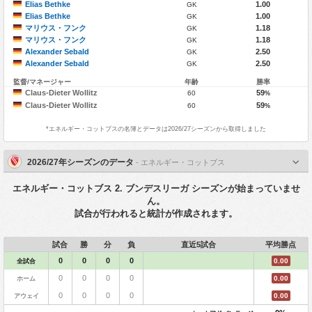
Elias Bethke
1.00
GK
Elias Bethke
1.00
GK
マリウス・フンク
1.18
GK
マリウス・フンク
1.18
GK
Alexander Sebald
2.50
GK
Alexander Sebald
2.50
GK
監督/マネージャー
年齢
勝率
Claus-Dieter Wollitz
59
60
%
Claus-Dieter Wollitz
59
60
%
*
エネルギー・コットブス
の名簿とデータは2026/27シーズンから取得しました
2026/27年シーズンのデータ
- エネルギー・コットブス
エネルギー・コットブス 2. ブンデスリーガ シーズンが始まっていませ
ん。
試合が行われると統計が作成されます。
試合
勝
分
負
直近5試合
平均勝点
0
0
0
0
全試合
0.00
0
0
0
0
ホーム
0.00
0
0
0
0
アウェイ
0.00