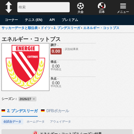
大会
日本
メニュー
コーナー
テニス (EN)
API
プレミアム
サッカーデータと順位表
›
ドイツ
›
2. ブンデスリーガ
›
エネルギー・コットブス
エネルギー・コットブス
調子
-
試合結果表
0.00
得点
-
0.00
平均得点
失点
-
0.00
平均失点
シーズン :
2026/27
2. ブンデスリーガ
DFBポカール
全試合データ
ホームデータ
アウェイデータ
エネルギー・コットブス シーズン結果