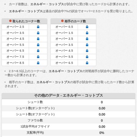
カード枚数は、
エネルギー・コットブス
が試合中に受け取ったカードから計算されます。
エネルギー・コットブス
は過去の試合中?%の試合でオーバー2.5カードを受け取りました。
取られたコーナー数
相手のカード数
オーバー 2.5
オーバー 0.5
オーバー 3.5
オーバー 1.5
オーバー 4.5
オーバー 2.5
オーバー 5.5
オーバー 3.5
オーバー 6.5
オーバー 4.5
オーバー 7.5
オーバー 5.5
オーバー 8.5
オーバー 6.5
2.5〜8.5以上のコーナーは、
エネルギー・コットブス
の対戦相手が試合中に勝利したコーナ
ー数から計算されます。
相手のカード数は、
エネルギー・コットブス
の相手が試合中に受け取ったカード数から計算
されます。
その他のデータ - エネルギー・コットブス
シュート数
0
シュート数(オンターゲット)
0.00
シュート数(オフターゲット)
0.00
ファウル数
0
1試合平均オフサイド
0.00
支配率(平均)
0%