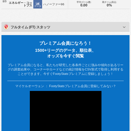
8/9
平均ゴール数:
両チーム得点:
エネルギー・コッ
ハノーファー96
0.00
0%
トブス
データ
フルタイム (FT) スタッツ
プレミアム会員になろう！
1500+リーグのデータ、順位表、
オッズを今すぐ閲覧
プレミアム会員になると、私たちが研究した各条件ごとに強みや傾向があるリー
グの調査結果や、コーナーやカードなどの統計情報をCSV形式で取得し利用する
ことができます。今すぐFootyStatsプレミアムに登録しましょう！
マイケルオーウェン ： FootyStatsプレミアム会員に登録してみない？