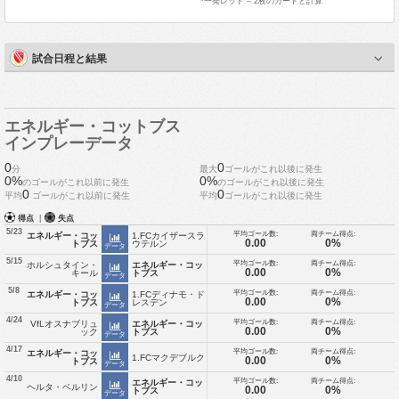
*一発レッド = 2枚のカードと計算
試合日程と結果
エネルギー・コットブス
インプレーデータ
0
0
分
最大
ゴールがこれ以後に発生
0%
0%
のゴールがこれ以前に発生
のゴールがこれ以後に発生
0
0
平均
ゴールがこれ以前に発生
平均
ゴールがこれ以後に発生
得点
|
失点
5/23
平均ゴール数:
両チーム得点:
エネルギー・コッ
1.FCカイザースラ
0.00
0%
トブス
ウテルン
データ
5/15
平均ゴール数:
両チーム得点:
ホルシュタイン・
エネルギー・コッ
0.00
0%
キール
トブス
データ
5/8
平均ゴール数:
両チーム得点:
エネルギー・コッ
1.FCディナモ・ド
0.00
0%
トブス
レスデン
データ
4/24
平均ゴール数:
両チーム得点:
VfLオスナブリュ
エネルギー・コッ
0.00
0%
ック
トブス
データ
4/17
平均ゴール数:
両チーム得点:
エネルギー・コッ
1.FCマクデブルク
0.00
0%
トブス
データ
4/10
平均ゴール数:
両チーム得点:
エネルギー・コッ
ヘルタ・ベルリン
0.00
0%
トブス
データ