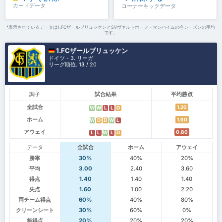
カードデータ
コーナーキックデータ
*表示されているデータは1.FCザールブリュッケンとSVヴァルトホーフ・マンハイムの今シーズンの平均
です。
1.FCザールブリュッケン
ドイツ - 3. リーガ
リーグ順位.
13
/ 20
調子
試合結果
平均勝点
全試合
1.20
W
W
L
L
D
ホーム
1.60
W
D
D
W
L
アウェイ
0.80
L
L
W
L
D
データ
全試合
ホーム
アウェイ
勝率
30%
40%
20%
平均
3.00
2.40
3.60
得点
1.40
1.40
1.40
失点
1.60
1.00
2.20
両チーム得点
60%
40%
80%
クリーンシート
30%
60%
0%
無得点
20%
20%
20%