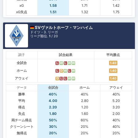
xG
1.58
1.71
1.42
xG失点
1.51
1.32
1.75
SVヴァルトホーフ・マンハイム
ドイツ - 3. リーガ
リーグ順位.
1
/ 20
調子
試合結果
平均勝点
全試合
1.40
L
W
L
W
W
ホーム
1.40
L
D
W
L
W
アウェイ
1.40
D
L
L
W
W
データ
全試合
ホーム
アウェイ
勝率
40%
40%
40%
平均
4.00
2.80
5.20
得点
2.20
1.20
3.20
失点
1.80
1.60
2.00
両チーム得点
50%
60%
40%
クリーンシート
30%
20%
40%
無得点
20%
20%
20%