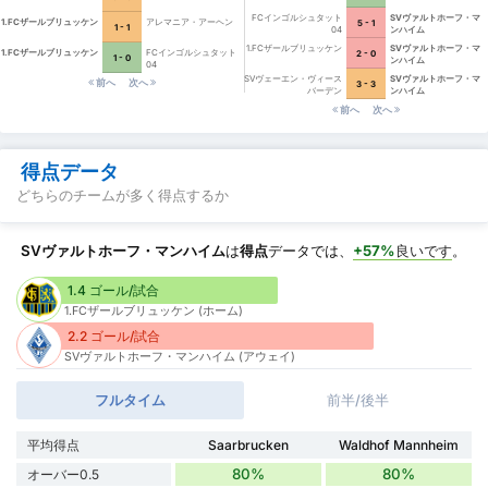
FCインゴルシュタット
SVヴァルトホーフ・マ
1.FCザールブリュッケン
アレマニア・アーヘン
5 - 1
1 - 1
04
ンハイム
1.FCザールブリュッケン
SVヴァルトホーフ・マ
1.FCザールブリュッケン
FCインゴルシュタット
2 - 0
1 - 0
ンハイム
04
SVヴェーエン・ヴィース
SVヴァルトホーフ・マ
前へ
次へ
3 - 3
バーデン
ンハイム
前へ
次へ
得点データ
どちらのチームが多く得点するか
SVヴァルトホーフ・マンハイム
は
得点
データでは、
+57%
良いです
。
1.4 ゴール/試合
1.FCザールブリュッケン (ホーム)
2.2 ゴール/試合
SVヴァルトホーフ・マンハイム (アウェイ)
フルタイム
前半/後半
平均得点
Saarbrucken
Waldhof Mannheim
80%
80%
オーバー0.5