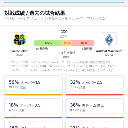
対戦成績 / 過去の試合結果
- 1.FCザールブリュッケン対SVヴァルトホーフ・マンハイム
22
試合
45%
19%
36%
10 勝利数
8 勝利数
Saarbrucken
Waldhof Mannheim
4 引き分け
(45%)
(36%)
(19%)
1.FCザールブリュッケン vs SVヴァルトホーフ・マンハイムの直接対決数は22試合です。
1.FCザールブリュッケンは10勝、SVヴァルトホーフ・マンハイムは8勝しています。1.FCザ
ールブリュッケンとSVヴァルトホーフ・マンハイムの引き分け数は4試合となっています。
59%
32%
オーバー1.5
オーバー2.5
13 / 22 試合
7 / 22 試合
18%
36%
オーバー3.5
両チーム得点
4 / 22 試合
8 / 22 試合
45%
27%