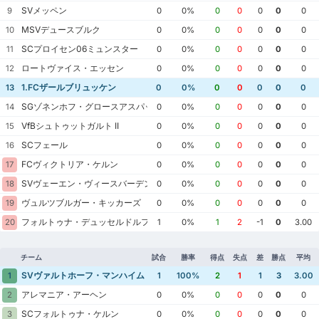
SVメッペン
9
0
0%
0
0
0
0
0
MSVデュースブルク
10
0
0%
0
0
0
0
0
SCプロイセン06ミュンスター
11
0
0%
0
0
0
0
0
ロートヴァイス・エッセン
12
0
0%
0
0
0
0
0
1.FCザールブリュッケン
13
0
0%
0
0
0
0
0
SGゾネンホフ・グロースアスパッハ
14
0
0%
0
0
0
0
0
VfBシュトゥットガルト II
15
0
0%
0
0
0
0
0
SCフェール
16
0
0%
0
0
0
0
0
FCヴィクトリア・ケルン
17
0
0%
0
0
0
0
0
SVヴェーエン・ヴィースバーデン
18
0
0%
0
0
0
0
0
ヴュルツブルガー・キッカーズ
19
0
0%
0
0
0
0
0
フォルトゥナ・デュッセルドルフ
20
1
0%
1
2
-1
0
3.00
チーム
試合
勝率
得点
失点
差
勝点
平均
SVヴァルトホーフ・マンハイム
1
1
100%
2
1
1
3
3.00
アレマニア・アーヘン
2
0
0%
0
0
0
0
0
SCフォルトゥナ・ケルン
3
0
0%
0
0
0
0
0