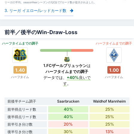
リーガの平均。seasonYearシーズンの1試合で7カード数が提示されました。
3. リーガ イエロー/レッドカード数
前半／後半のWin-Draw-Loss
ハーフタイムまでの調子
ハーフタイムまでの調子
1.FCザールブリュッケン
は
1.40
1.00
ハーフタイムまでの調子
ハーフタイム
ハーフタイム
データでは、
+40%
良いで
す
。
前後半チーム調子
Saarbrucken
Waldhof Mannheim
40%
25%
前半得点リード数
40%
25%
後半得点リード数
20%
25%
前半引き分け数
30%
13%
後半引き分け数