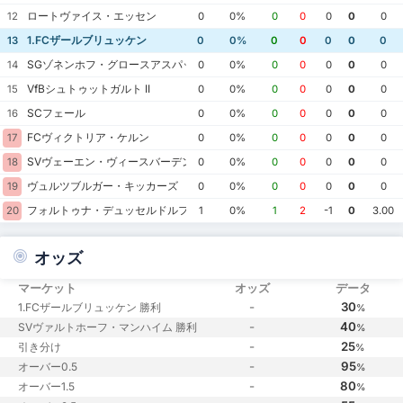
ロートヴァイス・エッセン
12
0
0%
0
0
0
0
0
1.FCザールブリュッケン
13
0
0%
0
0
0
0
0
SGゾネンホフ・グロースアスパッハ
14
0
0%
0
0
0
0
0
VfBシュトゥットガルト II
15
0
0%
0
0
0
0
0
SCフェール
16
0
0%
0
0
0
0
0
FCヴィクトリア・ケルン
17
0
0%
0
0
0
0
0
SVヴェーエン・ヴィースバーデン
18
0
0%
0
0
0
0
0
ヴュルツブルガー・キッカーズ
19
0
0%
0
0
0
0
0
フォルトゥナ・デュッセルドルフ
20
1
0%
1
2
-1
0
3.00
オッズ
マーケット
オッズ
データ
-
30
1.FCザールブリュッケン 勝利
%
-
40
SVヴァルトホーフ・マンハイム 勝利
%
-
25
引き分け
%
-
95
オーバー0.5
%
-
80
オーバー1.5
%