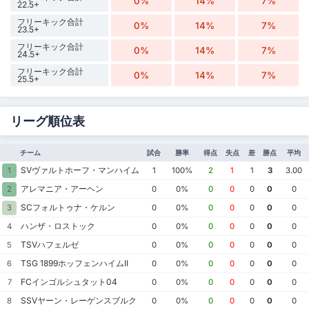
0%
14%
7%
22.5+
フリーキック合計
0%
14%
7%
23.5+
フリーキック合計
0%
14%
7%
24.5+
フリーキック合計
0%
14%
7%
25.5+
リーグ順位表
チーム
試合
勝率
得点
失点
差
勝点
平均
SVヴァルトホーフ・マンハイム
1
1
100%
2
1
1
3
3.00
アレマニア・アーヘン
2
0
0%
0
0
0
0
0
SCフォルトゥナ・ケルン
3
0
0%
0
0
0
0
0
ハンザ・ロストック
4
0
0%
0
0
0
0
0
TSVハフェルゼ
5
0
0%
0
0
0
0
0
TSG 1899ホッフェンハイムII
6
0
0%
0
0
0
0
0
FCインゴルシュタット04
7
0
0%
0
0
0
0
0
SSVヤーン・レーゲンスブルク
8
0
0%
0
0
0
0
0