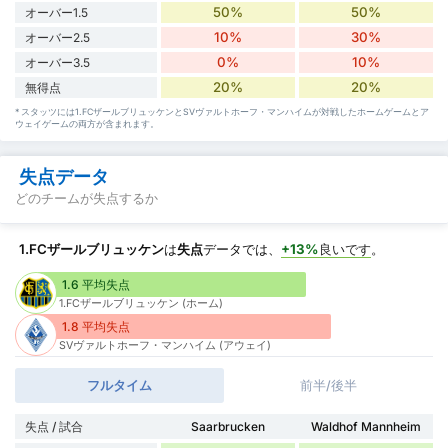
50%
50%
オーバー1.5
10%
30%
オーバー2.5
0%
10%
オーバー3.5
20%
20%
無得点
* スタッツには1.FCザールブリュッケンとSVヴァルトホーフ・マンハイムが対戦したホームゲームとア
ウェイゲームの両方が含まれます。
失点データ
どのチームが失点するか
1.FCザールブリュッケン
は
失点
データでは、
+13%
良いです
。
1.6 平均失点
1.FCザールブリュッケン (ホーム)
1.8 平均失点
SVヴァルトホーフ・マンハイム (アウェイ)
フルタイム
前半/後半
失点 / 試合
Saarbrucken
Waldhof Mannheim