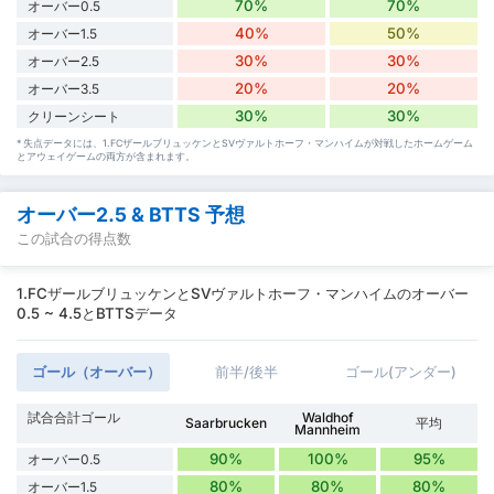
70%
70%
オーバー0.5
40%
50%
オーバー1.5
30%
30%
オーバー2.5
20%
20%
オーバー3.5
30%
30%
クリーンシート
* 失点データには、1.FCザールブリュッケンとSVヴァルトホーフ・マンハイムが対戦したホームゲーム
とアウェイゲームの両方が含まれます。
オーバー2.5 & BTTS 予想
この試合の得点数
1.FCザールブリュッケンとSVヴァルトホーフ・マンハイムのオーバー
0.5 ~ 4.5とBTTSデータ
ゴール（オーバー）
前半/後半
ゴール(アンダー)
試合合計ゴール
Waldhof
Saarbrucken
平均
Mannheim
90%
100%
95%
オーバー0.5
80%
80%
80%
オーバー1.5