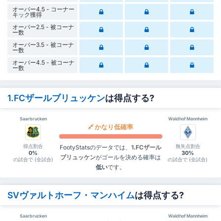
オーバー4.5 - コーナー
キック獲得
オーバー2.5 - 被コーナ
ー数
オーバー3.5 - 被コーナ
ー数
オーバー4.5 - 被コーナ
ー数
1.FCザールブリュッケン
は得点する?
Saarbrucken
Waldhof Mannheim
かなり低確率
得点割合
無失点割合
FootyStatsのデータでは、
1.FCザール
0%
30%
ブリュッケン
がゴールを決める確率は
の試合で (全試合)
の試合で (全試合)
低い
です。
SVヴァルトホーフ・マンハイム
は得点する?
Saarbrucken
Waldhof Mannheim