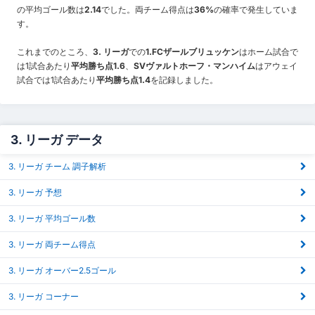
の平均ゴール数は
2.14
でした。両チーム得点は
36%
の確率で発生していま
す。
これまでのところ、
3. リーガ
での
1.FCザールブリュッケン
はホーム試合で
は1試合あたり
平均勝ち点1.6
、
SVヴァルトホーフ・マンハイム
はアウェイ
試合では1試合あたり
平均勝ち点1.4
を記録しました。
3. リーガ データ
3. リーガ チーム 調子解析
3. リーガ 予想
3. リーガ 平均ゴール数
3. リーガ 両チーム得点
3. リーガ オーバー2.5ゴール
3. リーガ コーナー