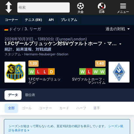
大会
日本
メニュー
コーナー
テニス (EN)
API
プレミアム
過去の対戦
/
3. リーガ
ドイツ
2026年10月31日 - 13時00分 (Europe/London)
1.FCザールブリュッケン対SVヴァルトホーフ・マンハイム
統計、結果速報、対戦成績
スタジアム -
Hermann-Neuberger-Stadion
1.20
1.40
W
L
L
D
W
L
W
W
1.FCザールブリュッ
SVヴァルトホーフ・
ケン
マンハイム
データ
順位表
全部
ゴール
コーナー
カード
ハーフ
選手
シーズンが始まって間もないため、直近10試合の統計を表示しています。
シーズン統
計を表示する