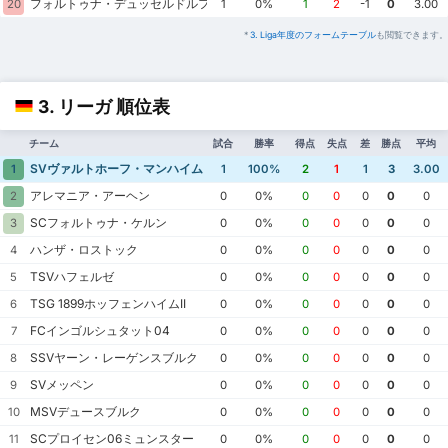
フォルトゥナ・デュッセルドルフ
20
1
0%
1
2
-1
0
3.00
*
3. Liga年度のフォームテーブル
も閲覧できます。
3. リーガ 順位表
チーム
試合
勝率
得点
失点
差
勝点
平均
SVヴァルトホーフ・マンハイム
1
1
100%
2
1
1
3
3.00
アレマニア・アーヘン
2
0
0%
0
0
0
0
0
SCフォルトゥナ・ケルン
3
0
0%
0
0
0
0
0
ハンザ・ロストック
4
0
0%
0
0
0
0
0
TSVハフェルゼ
5
0
0%
0
0
0
0
0
TSG 1899ホッフェンハイムII
6
0
0%
0
0
0
0
0
FCインゴルシュタット04
7
0
0%
0
0
0
0
0
SSVヤーン・レーゲンスブルク
8
0
0%
0
0
0
0
0
SVメッペン
9
0
0%
0
0
0
0
0
MSVデュースブルク
10
0
0%
0
0
0
0
0
SCプロイセン06ミュンスター
11
0
0%
0
0
0
0
0