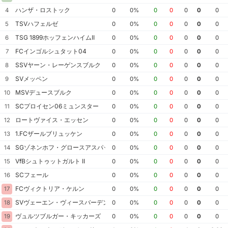
ハンザ・ロストック
4
0
0%
0
0
0
0
0
TSVハフェルゼ
5
0
0%
0
0
0
0
0
TSG 1899ホッフェンハイムII
6
0
0%
0
0
0
0
0
FCインゴルシュタット04
7
0
0%
0
0
0
0
0
SSVヤーン・レーゲンスブルク
8
0
0%
0
0
0
0
0
SVメッペン
9
0
0%
0
0
0
0
0
MSVデュースブルク
10
0
0%
0
0
0
0
0
SCプロイセン06ミュンスター
11
0
0%
0
0
0
0
0
ロートヴァイス・エッセン
12
0
0%
0
0
0
0
0
1.FCザールブリュッケン
13
0
0%
0
0
0
0
0
SGゾネンホフ・グロースアスパッハ
14
0
0%
0
0
0
0
0
VfBシュトゥットガルト II
15
0
0%
0
0
0
0
0
SCフェール
16
0
0%
0
0
0
0
0
FCヴィクトリア・ケルン
17
0
0%
0
0
0
0
0
SVヴェーエン・ヴィースバーデン
18
0
0%
0
0
0
0
0
ヴュルツブルガー・キッカーズ
19
0
0%
0
0
0
0
0