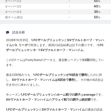
-
55
オーバー2.5
%
-
40
オーバー3.5
%
-
35
オーバー4.5
%
-
55
両チーム得点
%
試合分析
2026年10月31日、
1.FCザールブリュッケン
と
SVヴァルトホーフ・マンハ
イム
が
3. リーガ
で対決します。前回の試合結果は以下の通りです。:
1.FC
ザールブリュッケン 0 - 1 SVヴァルトホーフ・マンハイム.
この2チームはFootyStatsのデータ上、過去数シーズンで
22回
対戦してい
ます。
過去22対戦のうち、
1.FCザールブリュッケンが10試合で勝利
したのに対
し、
SVヴァルトホーフ・マンハイムは8試合で勝利
し、その他の4試合は
引き分けに終わりました。
今シーズン
1.FCザールブリュッケン
の
ホーム戦での調子
は
average
です。
SVヴァルトホーフ・マンハイム
の
アウェイ戦での調子
は
絶好調
です。
1.FCザールブリュッケン
と
SVヴァルトホーフ・マンハイム
の過去の試合