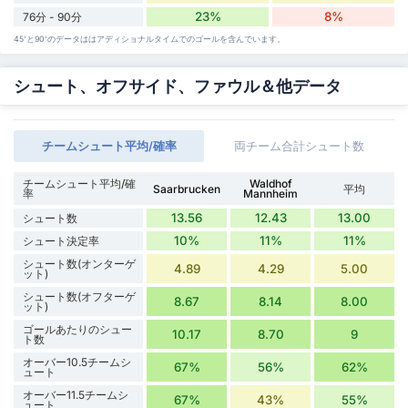
23%
8%
76分 - 90分
45'と90'のデータははアディショナルタイムでのゴールを含んでいます。
シュート、オフサイド、ファウル＆他データ
チームシュート平均/確率
両チーム合計シュート数
チームシュート平均/確
Waldhof
Saarbrucken
平均
率
Mannheim
13.56
12.43
13.00
シュート数
10%
11%
11%
シュート決定率
シュート数(オンターゲ
4.89
4.29
5.00
ット)
シュート数(オフターゲ
8.67
8.14
8.00
ット)
ゴールあたりのシュー
10.17
8.70
9
ト数
オーバー10.5チームシ
67%
56%
62%
ュート
オーバー11.5チームシ
67%
43%
55%
ュート