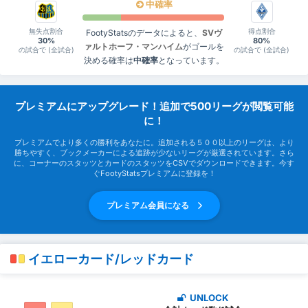
中確率
無失点割合
得点割合
FootyStatsのデータによると、
SVヴ
30%
80%
ァルトホーフ・マンハイム
がゴールを
の試合で (全試合)
の試合で (全試合)
決める確率は
中確率
となっています。
プレミアムにアップグレード！追加で500リーグが閲覧可能
に！
プレミアムでより多くの勝利をあなたに。追加される５００以上のリーグは、より
勝ちやすく、ブックメーカーによる追跡が少ないリーグが厳選されています。さら
に、コーナーのスタッツとカードのスタッツをCSVでダウンロードできます。今す
ぐFootyStatsプレミアムに登録を！
プレミアム会員になる
イエローカード/レッドカード
UNLOCK