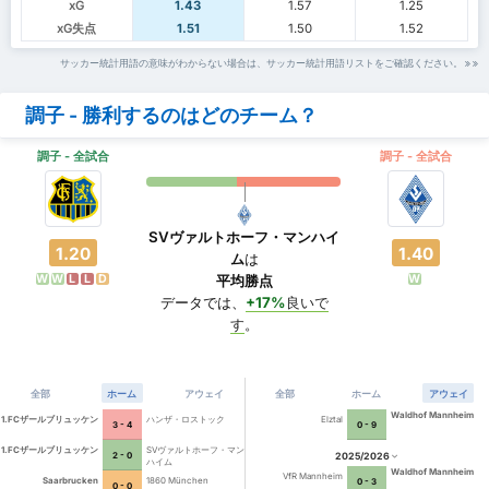
xG
1.43
1.57
1.25
xG失点
1.51
1.50
1.52
サッカー統計用語の意味がわからない場合は、サッカー統計用語リストをご確認ください。
調子 - 勝利するのはどのチーム？
調子 - 全試合
調子 - 全試合
SVヴァルトホーフ・マンハイ
1.20
1.40
ム
は
W
W
L
L
D
W
平均勝点
データでは、
+17%
良いで
す
。
全部
ホーム
アウェイ
全部
ホーム
アウェイ
Waldhof Mannheim
1.FCザールブリュッケン
ハンザ・ロストック
Elztal
3 - 4
0 - 9
1.FCザールブリュッケン
SVヴァルトホーフ・マン
2025/2026
2 - 0
ハイム
Waldhof Mannheim
VfR Mannheim
Saarbrucken
1860 München
0 - 3
0 - 0