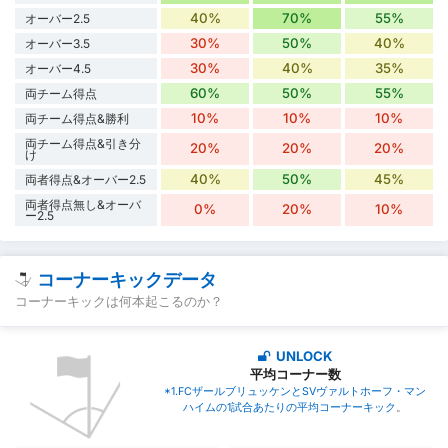
40%
70%
55%
オーバー2.5
30%
50%
40%
オーバー3.5
30%
40%
35%
オーバー4.5
60%
50%
55%
両チーム得点
10%
10%
10%
両チーム得点&勝利
両チーム得点&引き分
20%
20%
20%
け
40%
50%
45%
両者得点&オーバー2.5
両者得点無し&オーバ
0%
20%
10%
ー2.5
コーナーキックデータ
コーナーキックは何本起こるのか？
UNLOCK
平均コーナー数
*1.FCザールブリュッケンとSVヴァルトホーフ・マン
ハイムの1試合あたりの平均コーナーキック
。