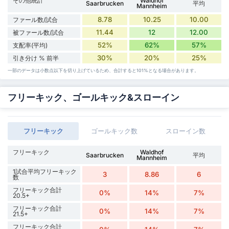
その他統計
Waldhof
Saarbrucken
平均
Mannheim
8.78
10.25
10.00
ファール数/試合
11.44
12
12.00
被ファール数/試合
52%
62%
57%
支配率(平均)
30%
20%
25%
引き分け % 前半
一部のデータは小数点以下を切り上げているため、合計すると101%となる場合があります。
フリーキック、ゴールキック&スローイン
フリーキック
ゴールキック数
スローイン数
フリーキック
Waldhof
Saarbrucken
平均
Mannheim
1試合平均フリーキック
3
8.86
6
数
フリーキック合計
0%
14%
7%
20.5+
フリーキック合計
0%
14%
7%
21.5+
フリーキック合計