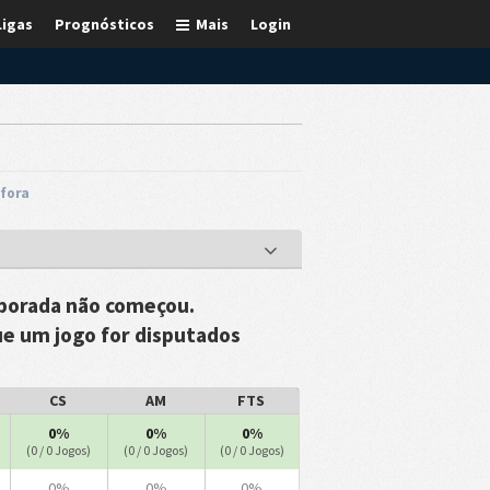
Ligas
Prognósticos
Mais
Login
 fora
porada não começou.
ue um jogo for disputados
CS
AM
FTS
0%
0%
0%
(0 / 0 Jogos)
(0 / 0 Jogos)
(0 / 0 Jogos)
0%
0%
0%