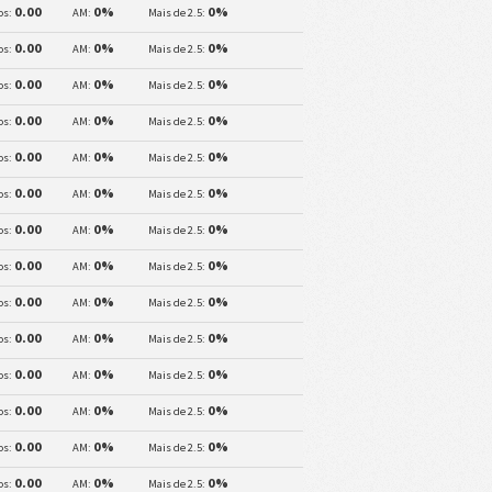
0.00
0%
0%
os:
AM:
Mais de 2.5:
0.00
0%
0%
os:
AM:
Mais de 2.5:
0.00
0%
0%
os:
AM:
Mais de 2.5:
0.00
0%
0%
os:
AM:
Mais de 2.5:
0.00
0%
0%
os:
AM:
Mais de 2.5:
0.00
0%
0%
os:
AM:
Mais de 2.5:
0.00
0%
0%
os:
AM:
Mais de 2.5:
0.00
0%
0%
os:
AM:
Mais de 2.5:
0.00
0%
0%
os:
AM:
Mais de 2.5:
0.00
0%
0%
os:
AM:
Mais de 2.5:
0.00
0%
0%
os:
AM:
Mais de 2.5:
0.00
0%
0%
os:
AM:
Mais de 2.5:
0.00
0%
0%
os:
AM:
Mais de 2.5:
0.00
0%
0%
os:
AM:
Mais de 2.5: