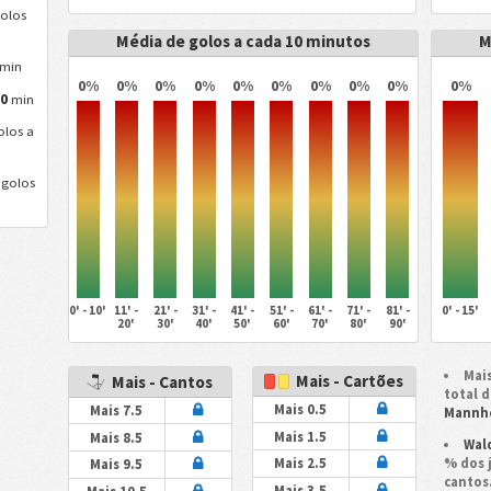
olos
Média de golos a cada 10 minutos
M
min
0%
0%
0%
0%
0%
0%
0%
0%
0%
0%
0
a
min
los a
golos
0' - 10'
11' -
21' -
31' -
41' -
51' -
61' -
71' -
81' -
0' - 15'
20'
30'
40'
50'
60'
70'
80'
90'
Mais
Mais - Cartões
Mais - Cantos
total 
Mais 0.5
Mais 7.5
Mannh
Mais 1.5
Mais 8.5
Wal
% dos 
Mais 2.5
Mais 9.5
cantos
Mais 3.5