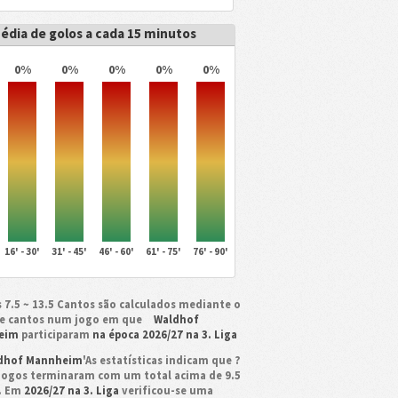
édia de golos a cada 15 minutos
0%
0%
0%
0%
0%
16' - 30'
31' - 45'
46' - 60'
61' - 75'
76' - 90'
 7.5 ~ 13.5 Cantos são calculados mediante o
de cantos num jogo em que
Waldhof
eim
participaram
na época 2026/27 na 3. Liga
dhof Mannheim
'As estatísticas indicam que ?
jogos terminaram com um total acima de 9.5
. Em
2026/27 na 3. Liga
verificou-se uma