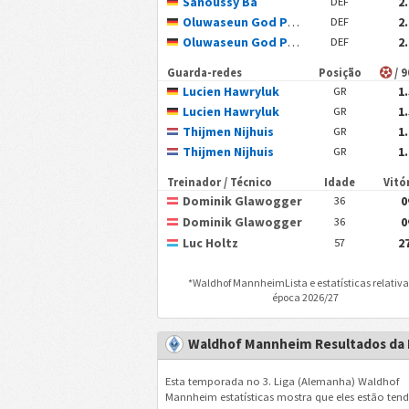
Sanoussy Ba
2
DEF
Oluwaseun God Power Osaro Ogbemudia
2
DEF
Oluwaseun God Power Osaro Ogbemudia
2
DEF
Guarda-redes
Posição
/ 
Lucien Hawryluk
1
GR
Lucien Hawryluk
1
GR
Thijmen Nijhuis
1
GR
Thijmen Nijhuis
1
GR
Treinador / Técnico
Idade
Vitó
Dominik Glawogger
0
36
Dominik Glawogger
0
36
Luc Holtz
2
57
*
Waldhof Mannheim
Lista e estatísticas relativ
época 2026/27
Waldhof Mannheim Resultados da
Esta temporada no 3. Liga (Alemanha) Waldhof
Mannheim estatísticas mostra que eles estão te