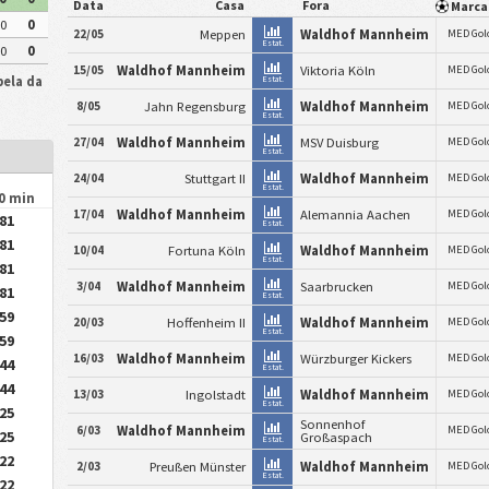
Data
Casa
Fora
Marc
0
0
22/05
Meppen
Waldhof Mannheim
MED Gol
Estat.
0
0
15/05
Waldhof Mannheim
Viktoria Köln
MED Gol
bela da
Estat.
8/05
Jahn Regensburg
Waldhof Mannheim
MED Gol
Estat.
27/04
Waldhof Mannheim
MSV Duisburg
MED Gol
Estat.
24/04
Stuttgart II
Waldhof Mannheim
MED Gol
Estat.
90 min
17/04
Waldhof Mannheim
Alemannia Aachen
MED Gol
.81
Estat.
.81
10/04
Fortuna Köln
Waldhof Mannheim
MED Gol
Estat.
.81
3/04
Waldhof Mannheim
Saarbrucken
MED Gol
.81
Estat.
.59
20/03
Hoffenheim II
Waldhof Mannheim
MED Gol
Estat.
.59
16/03
Waldhof Mannheim
Würzburger Kickers
MED Gol
.44
Estat.
.44
13/03
Ingolstadt
Waldhof Mannheim
MED Gol
Estat.
.25
Sonnenhof
6/03
Waldhof Mannheim
MED Gol
.25
Großaspach
Estat.
.22
2/03
Preußen Münster
Waldhof Mannheim
MED Gol
Estat.
.22