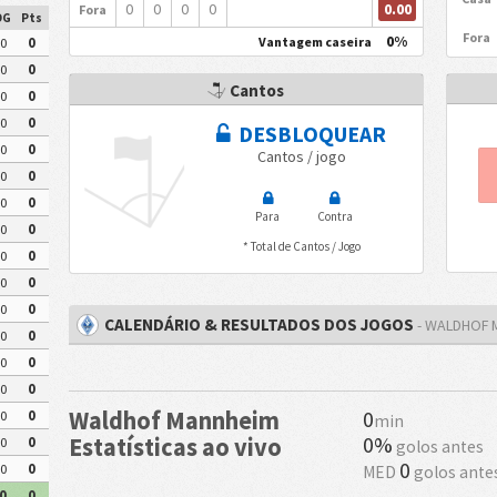
0.00
0
0
0
0
Fora
DG
Pts
Fora
0%
Vantagem caseira
0
0
0
0
Cantos
0
0
0
0
DESBLOQUEAR
0
0
Cantos / jogo
0
0
0
0
Para
Contra
0
0
* Total de Cantos / Jogo
0
0
0
0
0
0
CALENDÁRIO & RESULTADOS DOS JOGOS
- WALDHOF 
0
0
0
0
0
0
Waldhof Mannheim
0
0
0
min
0%
Estatísticas ao vivo
0
0
golos antes
0
0
0
MED
golos ante
0
0