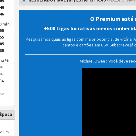
.05
.46
.46
O Premium está 
90 min
+500 Ligas lucrativas menos conhecid
.55
.55
Pesquisámos quais as ligas com maior potencial de vitória. A
.85
cantos e cartões em CSV. Subscreve já 
.85
ria %
Michael Owen : 'Você deve rec
%
%
7
%
as à
 Época
ndo um