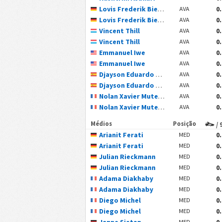
Lovis Frederik Bierschenk
0
AVA
Lovis Frederik Bierschenk
0
AVA
Vincent Thill
0
AVA
Vincent Thill
0
AVA
Emmanuel Iwe
0
AVA
Emmanuel Iwe
0
AVA
Djayson Eduardo Cardoso Mendes
0
AVA
Djayson Eduardo Cardoso Mendes
0
AVA
Nolan Xavier Muteba N'Tumba
0
AVA
Nolan Xavier Muteba N'Tumba
0
AVA
Médios
Posição
/ 
Arianit Ferati
0
MED
Arianit Ferati
0
MED
Julian Rieckmann
0
MED
Julian Rieckmann
0
MED
Adama Diakhaby
0
MED
Adama Diakhaby
0
MED
Diego Michel
0
MED
Diego Michel
0
MED
Janne Sietan
0
MED