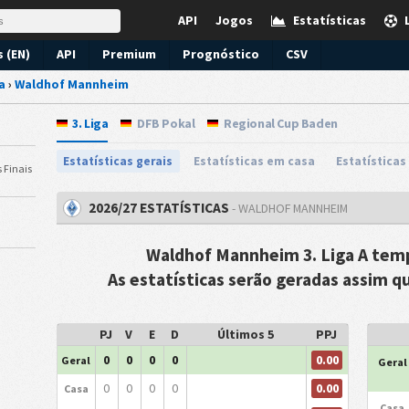
API
Jogos
Estatísticas
s (EN)
API
Premium
Prognóstico
CSV
a
›
Waldhof Mannheim
3. Liga
DFB Pokal
Regional Cup Baden
Estatísticas gerais
Estatísticas em casa
Estatísticas
 Finais
2026/27 ESTATÍSTICAS
- WALDHOF MANNHEIM
Waldhof Mannheim 3. Liga A tem
As estatísticas serão geradas assim q
PJ
V
E
D
Últimos 5
PPJ
0.00
0
0
0
0
Geral
Geral
0.00
0
0
0
0
Casa
Casa