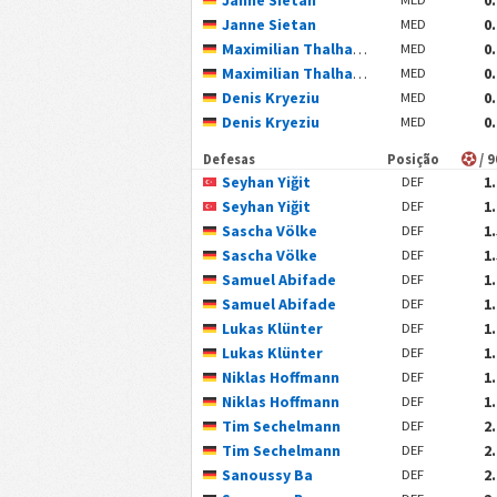
Janne Sietan
0
MED
Maximilian Thalhammer
0
MED
Maximilian Thalhammer
0
MED
Denis Kryeziu
0
MED
Denis Kryeziu
0
MED
Defesas
Posição
/ 
Seyhan Yiğit
1
DEF
Seyhan Yiğit
1
DEF
Sascha Völke
1
DEF
Sascha Völke
1
DEF
Samuel Abifade
1
DEF
Samuel Abifade
1
DEF
Lukas Klünter
1
DEF
Lukas Klünter
1
DEF
Niklas Hoffmann
1
DEF
Niklas Hoffmann
1
DEF
Tim Sechelmann
2
DEF
Tim Sechelmann
2
DEF
Sanoussy Ba
2
DEF