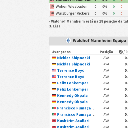
Wehen Wiesbaden
19
0
0%
0
0
Würzburger Kickers
20
0
0%
0
0
•
Waldhof Mannheim está na 18 posição da ta
3. Liga
Waldhof Mannheim Equipa
Avançados
Posição
/ 
Nicklas Shipnoski
0
AVA
Nicklas Shipnoski
0
AVA
Terrence Boyd
0
AVA
Terrence Boyd
0
AVA
Felix Lohkemper
0
AVA
Felix Lohkemper
0
AVA
Kennedy Okpala
0
AVA
Kennedy Okpala
0
AVA
Francisco Fumaça Mascarenhas Costa Pessoa
0
AVA
Francisco Fumaça Mascarenhas Costa Pessoa
0
AVA
Kushtrim Asallari
0
AVA
Kushtrim Asallari
0
AVA