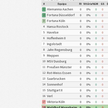
#
Equipa
PJ
Vitória%
GM
GS
Alemannia Aachen
1
0
0%
0
0
Fortuna Düsseldorf
2
0
0%
0
0
Fortuna Köln
3
0
0%
0
0
Hansa Rostock
4
0
0%
0
0
Havelse
5
0
0%
0
0
Hoffenheim II
6
0
0%
0
0
Ingolstadt
7
0
0%
0
0
Jahn Regensburg
8
0
0%
0
0
Meppen
9
0
0%
0
0
MSV Duisburg
10
0
0%
0
0
Preußen Münster
11
0
0%
0
0
Rot-Weiss Essen
12
0
0%
0
0
Saarbrucken
13
0
0%
0
0
Sonnenhof
14
0
0%
0
0
Großaspach
Stuttgart II
15
0
0%
0
0
Verl
16
0
0%
0
0
Viktoria Köln
17
0
0%
0
0
Waldhof Mannheim
18
0
0%
0
0