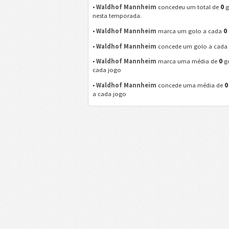
0
•
Waldhof Mannheim
concedeu um total de
g
nesta temporada.
0
•
Waldhof Mannheim
marca um golo a cada
•
Waldhof Mannheim
concede um golo a cad
0
•
Waldhof Mannheim
marca uma média de
go
cada jogo
0
•
Waldhof Mannheim
concede uma média de
a cada jogo