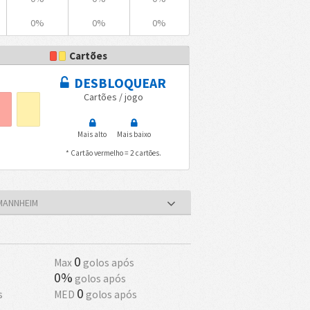
0%
0%
0%
Cartões
DESBLOQUEAR
Cartões / jogo
Mais alto
Mais baixo
* Cartão vermelho = 2 cartões.
MANNHEIM
0
Max
golos após
0%
golos após
0
s
MED
golos após