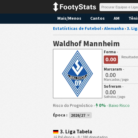
Mais/Menos
Cantos
AM
Têni
Estatísticas de Futebol
›
Alemanha
›
3. Lig
Waldhof Mannheim
Forma
-
Resultados
0.00
Marcaram
-
0.00
Marcados / jogo
Sofreram
-
0.00
Sofridos / jogo
0%
Risco do Prognóstico -
-
Baixo Risco
Época :
2026/27
3. Liga Tabela
Já Pré-época - 0 / 380 disputados