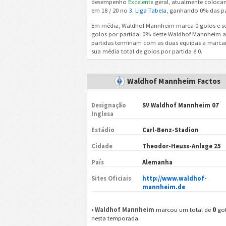
desempenho
Excelente
geral, atualmente coloca
em 18 / 20 no
3. Liga Tabela
, ganhando 0% das pa
Em média, Waldhof Mannheim marca 0 golos e so
golos por partida. 0% deste Waldhof Mannheim a
partidas terminam com as duas equipas a marcar
sua média total de golos por partida é 0.
Waldhof Mannheim Factos
Designação
SV Waldhof Mannheim 07
Inglesa
Estádio
Carl-Benz-Stadion
Cidade
Theodor-Heuss-Anlage 25
País
Alemanha
Sites Oficiais
http://www.waldhof-
mannheim.de
0
•
Waldhof Mannheim
marcou um total de
go
nesta temporada.