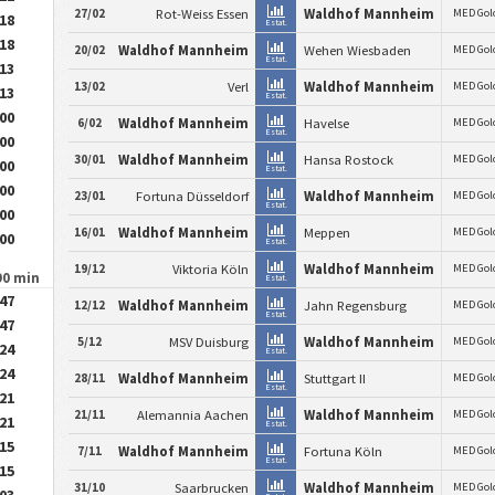
27/02
Rot-Weiss Essen
Waldhof Mannheim
MED Gol
.18
Estat.
.18
20/02
Waldhof Mannheim
Wehen Wiesbaden
MED Gol
Estat.
.13
13/02
Verl
Waldhof Mannheim
MED Gol
.13
Estat.
.00
6/02
Waldhof Mannheim
Havelse
MED Gol
Estat.
.00
30/01
Waldhof Mannheim
Hansa Rostock
MED Gol
.00
Estat.
.00
23/01
Fortuna Düsseldorf
Waldhof Mannheim
MED Gol
Estat.
.00
16/01
Waldhof Mannheim
Meppen
MED Gol
.00
Estat.
19/12
Viktoria Köln
Waldhof Mannheim
MED Gol
90 min
Estat.
.47
12/12
Waldhof Mannheim
Jahn Regensburg
MED Gol
Estat.
.47
5/12
MSV Duisburg
Waldhof Mannheim
MED Gol
.24
Estat.
.24
28/11
Waldhof Mannheim
Stuttgart II
MED Gol
Estat.
.21
21/11
Alemannia Aachen
Waldhof Mannheim
MED Gol
.21
Estat.
.15
7/11
Waldhof Mannheim
Fortuna Köln
MED Gol
Estat.
.15
31/10
Saarbrucken
Waldhof Mannheim
MED Gol
.03