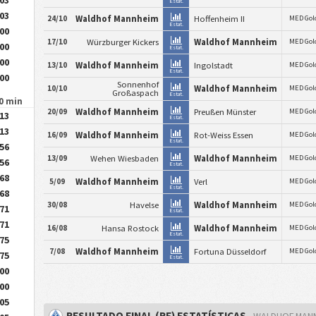
Estat.
.03
24/10
Waldhof Mannheim
Hoffenheim II
MED Gol
Estat.
.00
17/10
Würzburger Kickers
Waldhof Mannheim
MED Gol
.00
Estat.
.00
13/10
Waldhof Mannheim
Ingolstadt
MED Gol
Estat.
.00
Sonnenhof
10/10
Waldhof Mannheim
MED Gol
Großaspach
Estat.
90 min
20/09
Waldhof Mannheim
Preußen Münster
MED Gol
.13
Estat.
.13
16/09
Waldhof Mannheim
Rot-Weiss Essen
MED Gol
Estat.
.56
13/09
Wehen Wiesbaden
Waldhof Mannheim
MED Gol
.56
Estat.
.68
5/09
Waldhof Mannheim
Verl
MED Gol
Estat.
.68
30/08
Havelse
Waldhof Mannheim
MED Gol
.71
Estat.
.71
16/08
Hansa Rostock
Waldhof Mannheim
MED Gol
Estat.
.75
7/08
Waldhof Mannheim
Fortuna Düsseldorf
MED Gol
.75
Estat.
.00
.00
.05
RESULTADO FINAL (RF) ESTATÍSTICAS
- WALDHOF MAN