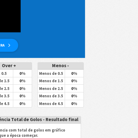
ORA
Over +
Menos -
0%
0%
 0.5
Menos de 0.5
0%
0%
de 1.5
Menos de 1.5
0%
0%
de 2.5
Menos de 2.5
0%
0%
de 3.5
Menos de 3.5
0%
0%
de 4.5
Menos de 4.5
ncia Total de Golos - Resultado final
ncia com total de golos em gráfico
que a época começar.