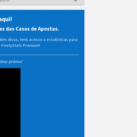
aqui!
as das Casas de Apostas.
lém disso, tens acesso a estatísticas para
o FootyStats Premium!
eber prémio'