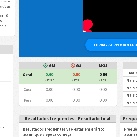
ndo-os
rtidas.
fre 0
s
 e a
TORNAR-SE PREMIUM AG
GM
GS
MGJ
Mais
0.00
0.00
0.00
Geral
/ jogo
/ jogo
/ jogo
Mais 
Mais 
0.00
0.00
0.00
Casa
Mais 
0.00
0.00
0.00
Fora
Mais 
Resultados frequentes - Resultado final
Frequê
los
Resultados frequentes vão estar em gráfico
Frequê
assim que a época começar.
assim 