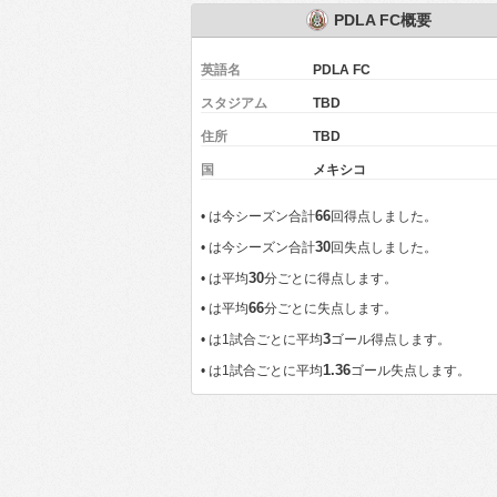
PDLA FC概要
英語名
PDLA FC
スタジアム
TBD
住所
TBD
国
メキシコ
66
•
は今シーズン合計
回得点しました。
30
•
は今シーズン合計
回失点しました。
30
•
は平均
分ごとに得点します。
66
•
は平均
分ごとに失点します。
3
•
は1試合ごとに平均
ゴール得点します。
1.36
•
は1試合ごとに平均
ゴール失点します。