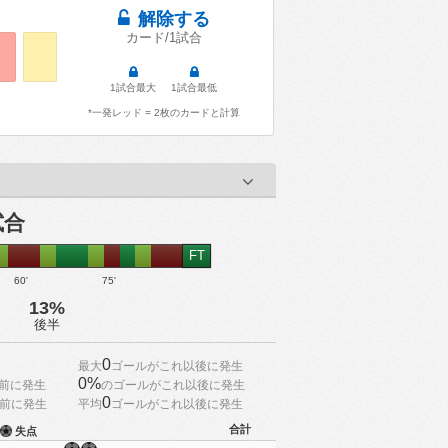
解除する
カード/1試合
1試合最大
1試合最低
*一発レッド = 2枚のカードと計算
試合
FT
60'
75'
13%
後半
0
最大
ゴールがこれ以後に発生
0%
前に発生
のゴールがこれ以後に発生
0
前に発生
平均
ゴールがこれ以後に発生
合計
失点