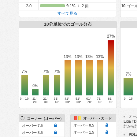
2-0
9.1%
/
2
10
ゴー
回
すべて見る
10分単位でのゴール分布
27%
13%
13%
13%
13%
7%
7%
7%
7%
0%
0' - 10'
11' -
21' -
31' -
41' -
51' -
61' -
71' -
81' -
0' - 15'
20'
30'
40'
50'
60'
70'
80'
90'
オー
オーバー - カード
コーナー（オーバー）
Liga T
オーバー 0.5
オーバー 7.5
計から
オーバー 1.5
オーバー 8.5
PDL