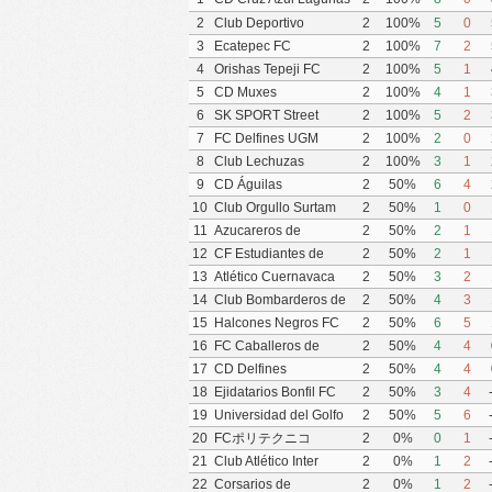
2
Club Deportivo
2
100%
5
0
Yautepec
3
Ecatepec FC
2
100%
7
2
4
Orishas Tepeji FC
2
100%
5
1
5
CD Muxes
2
100%
4
1
6
SK SPORT Street
2
100%
5
2
Soccer FC
7
FC Delfines UGM
2
100%
2
0
8
Club Lechuzas
2
100%
3
1
UPGCH
9
CD Águilas
2
50%
6
4
Universidad Autónoma
10
Club Orgullo Surtam
2
50%
1
0
de Guerrero
11
Azucareros de
2
50%
2
1
Tezonapa FC
12
CF Estudiantes de
2
50%
2
1
Atlacomulco
13
Atlético Cuernavaca
2
50%
3
2
(Tigres Yautepec)
14
Club Bombarderos de
2
50%
4
3
Tecámac
15
Halcones Negros FC
2
50%
6
5
16
FC Caballeros de
2
50%
4
4
Córdoba
17
CD Delfines
2
50%
4
4
Coatzacoalcos
18
Ejidatarios Bonfil FC
2
50%
3
4
19
Universidad del Golfo
2
50%
5
6
de México FC
20
FCポリテクニコ
2
0%
0
1
21
Club Atlético Inter
2
0%
1
2
Capital
22
Corsarios de
2
0%
1
2