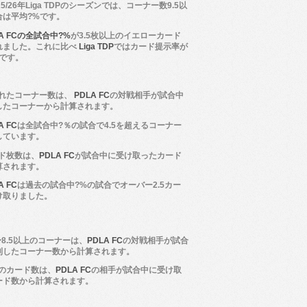
25/26年Liga TDPのシーズンでは、コーナー数9.5以
合は平均?%です。
LA FCの全試合中?%
が3.5枚以上のイエローカード
れました。これに比べ
Liga TDP
ではカード提示率が
%です。
れたコーナー数は、
PDLA FC
の対戦相手が試合中
したコーナーから計算されます。
A FC
は全試合中?％の試合で4.5を超えるコーナー
しています。
ド枚数は、
PDLA FC
が試合中に受け取ったカード
算されます。
A FC
は過去の試合中?%の試合でオーバー2.5カー
け取りました。
5〜8.5以上のコーナーは、
PDLA FC
の対戦相手が試合
利したコーナー数から計算されます。
のカード数は、
PDLA FC
の相手が試合中に受け取
ード数から計算されます。