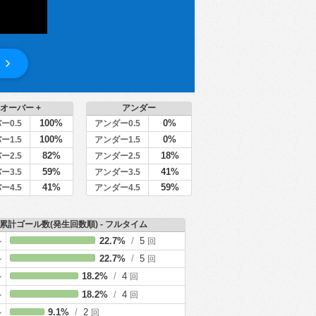
オーバー +
アンダー
100%
0%
ー0.5
アンダー0.5
100%
0%
ー1.5
アンダー1.5
82%
18%
ー2.5
アンダー2.5
59%
41%
ー3.5
アンダー3.5
41%
59%
ー4.5
アンダー4.5
累計ゴール数(発生回数順) - フルタイム
ル
22.7%
/
5
回
ル
22.7%
/
5
回
ル
18.2%
/
4
回
ル
18.2%
/
4
回
ル
9.1%
/
2
回