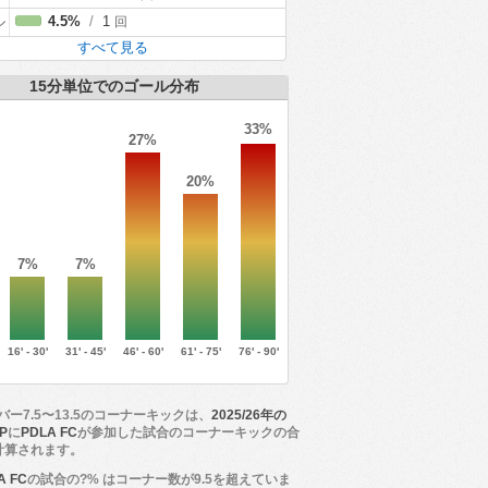
ル
4.5%
/
1
回
すべて見る
15分単位でのゴール分布
33%
27%
20%
7%
7%
16' - 30'
31' - 45'
46' - 60'
61' - 75'
76' - 90'
バー7.5〜13.5のコーナーキックは、
2025/26年の
DP
に
PDLA FC
が参加した試合のコーナーキックの合
計算されます。
A FC
の試合の?% はコーナー数が9.5を超えていま