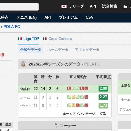
Ｊリーグ
API
試合検索
ム得点
テニス (EN)
API
プレミアム
CSV
›
PDLA FC
Liga TDP
Copa Conecta
全試合データ
ホームデータ
アウェイデータ
L
2025/26年シーズンのデータ
- PDLA FC
試
勝
分
負
直近5試合
平均勝点
合
全試合
L
W
W
L
L
2.00
22
14
2
6
全試合
W
D
W
W
L
2.27
11
8
1
2
ホーム
ホーム
W
D
L
W
L
1.73
11
6
1
4
アウェイ
アウェ
0%
ホームアドバンテージ
差
勝点
コーナー
8
6