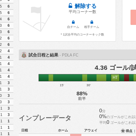
解除する
5
6
平均コーナー数
5
6
4
6
3
6
自チーム
相手チーム
3
6
* 1試合平均のコーナーキック数
2
6
2
6
2
4
試合日程と結果
- PDLA FC
1
4
1
4
4.36 ゴール/
1
4
1
4
HT
1
3
15'
30'
1
3
88%
0
3
前半
0
3
-1
3
0
分
-1
3
0%
インプレーデータ
のゴールがこれ以
-1
1
0
平均
ゴールがこれ以
-1
1
日程
ホーム
アウェイ
得点
|
-1
1