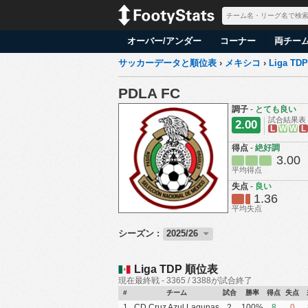
オーバー/アンダー
コーナー
両チー
サッカーデータと順位表
›
メキシコ
›
Liga TDP
PDLA FC
調子
-
とても良い
試合結果表
2.00
L
W
W
L
得点
-
絶好調
3.00
平均得点
失点
-
良い
1.36
平均失点
シーズン :
2025/26
Liga TDP 順位表
現在最終戦 - 3365 / 3388が試合終了
#
チーム
試合
勝率
得点
失点
1
CD Cruz Azul Lagunas
2
100%
8
0