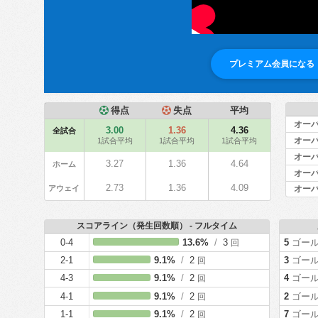
プレミアム会員になる
得点
失点
平均
オーバ
3.00
1.36
4.36
全試合
オーバ
1試合平均
1試合平均
1試合平均
オーバ
3.27
1.36
4.64
ホーム
オーバ
2.73
1.36
4.09
アウェイ
オーバ
スコアライン（発生回数順） - フルタイム
0-4
13.6%
/
3
5
ゴー
回
2-1
9.1%
/
2
3
ゴー
回
4-3
9.1%
/
2
4
ゴー
回
4-1
9.1%
/
2
2
ゴー
回
1-1
9.1%
/
2
7
ゴー
回