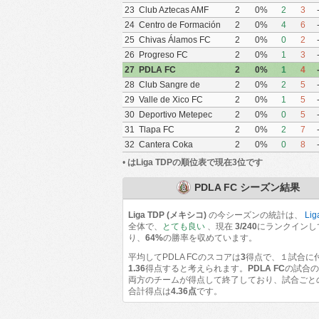
Campeche FC
23
Club Aztecas AMF
2
0%
2
3
Soccer Aragón
24
Centro de Formación
2
0%
4
6
Chiapas Fútbol
25
Chivas Álamos FC
2
0%
0
2
26
Progreso FC
2
0%
1
3
27
PDLA FC
2
0%
1
4
28
Club Sangre de
2
0%
2
5
Campeón
29
Valle de Xico FC
2
0%
1
5
30
Deportivo Metepec
2
0%
0
5
(Eurosoccer FC)
31
Tlapa FC
2
0%
2
7
Mazatecochco
32
Cantera Coka
2
0%
0
8
•
はLiga TDPの順位表で現在3位です
PDLA FC シーズン結果
Liga TDP (メキシコ)
の今シーズンの統計は、
Lig
全体で、
とても良い
、現在
3/240
にランクインし
り、
64%
の勝率を収めています。
平均してPDLA FCのスコアは
3
得点で、１試合に
1.36
得点すると考えられます。
PDLA FC
の試合
両方のチームが得点して終了しており、試合ごと
合計得点は
4.36点
です。