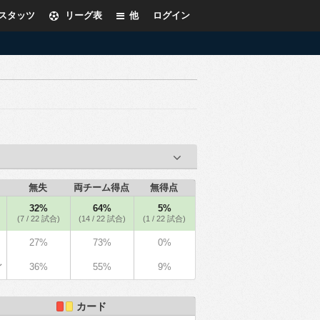
スタッツ
リーグ表
他
ログイン
無失
両チーム得点
無得点
32%
64%
5%
(7 / 22 試合)
(14 / 22 試合)
(1 / 22 試合)
27%
73%
0%
36%
55%
9%
イ
カード