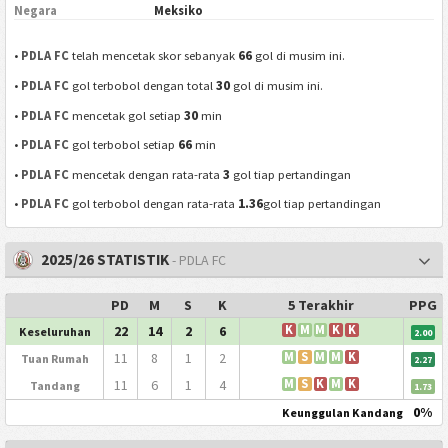
Negara
Meksiko
66
•
PDLA FC
telah mencetak skor sebanyak
gol di musim ini.
30
•
PDLA FC
gol terbobol dengan total
gol di musim ini.
30
•
PDLA FC
mencetak gol setiap
min
66
•
PDLA FC
gol terbobol setiap
min
3
•
PDLA FC
mencetak dengan rata-rata
gol tiap pertandingan
1.36
•
PDLA FC
gol terbobol dengan rata-rata
gol tiap pertandingan
2025/26 STATISTIK
- PDLA FC
PD
M
S
K
5 Terakhir
PPG
22
14
2
6
K
M
M
K
K
Keseluruhan
2.00
11
8
1
2
M
S
M
M
K
Tuan Rumah
2.27
11
6
1
4
M
S
K
M
K
Tandang
1.73
0%
Keunggulan Kandang