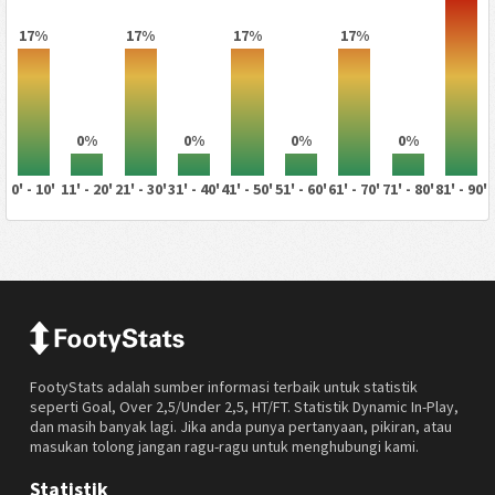
17%
17%
17%
17%
0%
0%
0%
0%
0' - 10'
11' - 20'
21' - 30'
31' - 40'
41' - 50'
51' - 60'
61' - 70'
71' - 80'
81' - 90'
FootyStats adalah sumber informasi terbaik untuk statistik
seperti Goal, Over 2,5/Under 2,5, HT/FT. Statistik Dynamic In-Play,
dan masih banyak lagi. Jika anda punya pertanyaan, pikiran, atau
masukan tolong jangan ragu-ragu untuk menghubungi kami.
Statistik