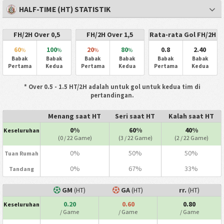
HALF-TIME (HT) STATISTIK
FH/2H Over 0,5
FH/2H Over 1,5
Rata-rata Gol FH/2H
60
100
20
80
0.8
2.40
%
%
%
%
Babak
Babak
Babak
Babak
Babak
Babak
Pertama
Kedua
Pertama
Kedua
Pertama
Kedua
* Over 0.5 - 1.5 HT/2H adalah untuk gol untuk kedua tim di
pertandingan.
Menang saat HT
Seri saat HT
Kalah saat HT
0%
60%
40%
Keseluruhan
(0 / 22 Game)
(3 / 22 Game)
(2 / 22 Game)
0%
50%
50%
Tuan Rumah
0%
67%
33%
Tandang
GM
(HT)
GA
(HT)
rr.
(HT)
0.20
0.60
0.80
Keseluruhan
/ Game
/ Game
/ Game