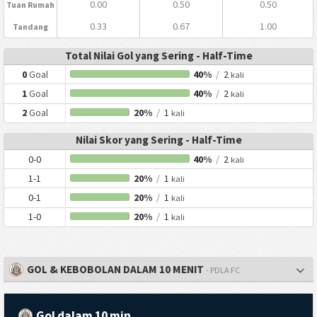
0.00
0.50
0.50
Tuan Rumah
0.33
0.67
1.00
Tandang
Total Nilai Gol yang Sering - Half-Time
0
Goal
40%
/
2
kali
1
Goal
40%
/
2
kali
2
Goal
20%
/
1
kali
Nilai Skor yang Sering - Half-Time
0-0
40%
/
2
kali
1-1
20%
/
1
kali
0-1
20%
/
1
kali
1-0
20%
/
1
kali
GOL & KEBOBOLAN DALAM 10 MENIT
- PDLA FC
Gol dalam 10 min