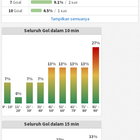
7
Goal
9.1%
/
2
kali
10
Goal
4.5%
/
1
kali
Tampilkan semuanya
Seluruh Gol dalam 10 min
27%
13%
13%
13%
13%
7%
7%
7%
0%
0' - 10'
11' -
21' -
31' -
41' -
51' -
61' -
71' -
81' -
20'
30'
40'
50'
60'
70'
80'
90'
Seluruh Gol dalam 15 min
33%
27%