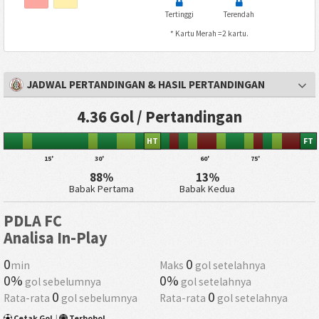
Tertinggi
Terendah
* Kartu Merah =2 kartu.
JADWAL PERTANDINGAN & HASIL PERTANDINGAN
4.36 Gol / Pertandingan
HT
FT
15'
30'
60'
75'
88%
13%
Babak Pertama
Babak Kedua
PDLA FC
Analisa In-Play
0
0
min
Maks
gol setelahnya
0%
0%
gol sebelumnya
gol setelahnya
0
0
Rata-rata
gol sebelumnya
Rata-rata
gol setelahnya
Cetak Gol
|
Terbobol