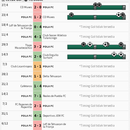
27/4
2 - 0
CD Muxes
PDLA FC
HT
FT
23/4
1 - 2
PDLA FC
CD Muxes
HT
FT
18/4
LdF de Tehuacan de
0 - 4
*Timing Gol tidak tersedia
PDLA FC
la Franja
11/4
Club Soccer Atletico
4 - 1
*Timing Gol tidak tersedia
PDLA FC
Tulancingo
29/3
Tlapa
3 - 2
PDLA FC
HT
FT
Mazatecochco
14/3
Club Orgullo
2 - 0
PDLA FC
HT
FT
Surtam
7/3
1 - 1
*Timing Gol tidak tersedia
Club Licantropos
PDLA FC
28/2
1 - 1
*Timing Gol tidak tersedia
PDLA FC
Delta Tehuacan
21/2
1 - 4
*Timing Gol tidak tersedia
Cafeteros
PDLA FC
14/2
7 - 1
*Timing Gol tidak tersedia
PDLA FC
Reales de Puebla FC
7/2
FC Papanes de
2 - 1
*Timing Gol tidak tersedia
PDLA FC
Papantla
31/1
4 - 1
*Timing Gol tidak tersedia
PDLA FC
Deportivo JEM FC
6/12
LdF de Tehuacan de
2 - 3
*Timing Gol tidak tersedia
PDLA FC
la Franja