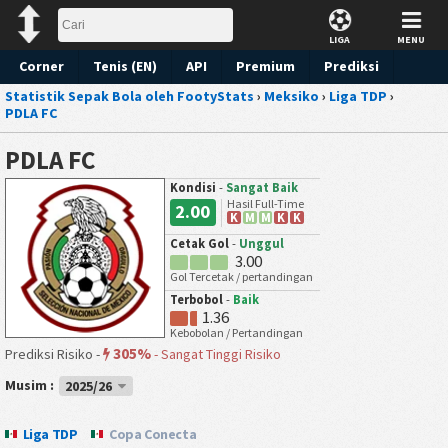
LIGA
MENU
Corner
Tenis (EN)
API
Premium
Prediksi
Statistik Sepak Bola oleh FootyStats
›
Meksiko
›
Liga TDP
›
PDLA FC
PDLA FC
Kondisi
-
Sangat Baik
Hasil Full-Time
2.00
K
M
M
K
K
Cetak Gol
-
Unggul
3.00
Gol Tercetak / pertandingan
Terbobol
-
Baik
1.36
Kebobolan / Pertandingan
305%
Prediksi Risiko -
-
Sangat Tinggi Risiko
Musim :
2025/26
Liga TDP
Copa Conecta