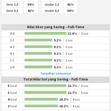
59%
41%
Over 3,5
Under 3,5
41%
59%
Over 4,5
Under 4,5
Nilai Skor yang Sering - Full-Time
0-4
13.6%
/
3
kali
2-1
9.1%
/
2
kali
4-3
9.1%
/
2
kali
4-1
9.1%
/
2
kali
1-1
9.1%
/
2
kali
2-0
9.1%
/
2
kali
Tampilkan semuanya
Total Nilai Gol yang Sering - Full-Time
5
Goal
22.7%
/
5
kali
3
Goal
22.7%
/
5
kali
4
Goal
18.2%
/
4
kali
2
Goal
18.2%
/
4
kali