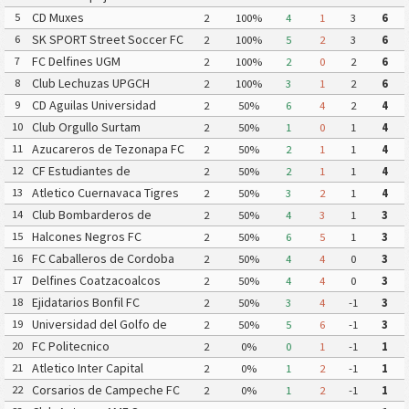
CD Muxes
5
2
100%
4
1
3
6
SK SPORT Street Soccer FC
6
2
100%
5
2
3
6
FC Delfines UGM
7
2
100%
2
0
2
6
Club Lechuzas UPGCH
8
2
100%
3
1
2
6
CD Aguilas Universidad
9
2
50%
6
4
2
4
Autonoma de Guerrero
Club Orgullo Surtam
10
2
50%
1
0
1
4
Azucareros de Tezonapa FC
11
2
50%
2
1
1
4
CF Estudiantes de
12
2
50%
2
1
1
4
Atlacomulco
Atletico Cuernavaca Tigres
13
2
50%
3
2
1
4
Yautepec
Club Bombarderos de
14
2
50%
4
3
1
3
Tecamac
Halcones Negros FC
15
2
50%
6
5
1
3
FC Caballeros de Cordoba
16
2
50%
4
4
0
3
Delfines Coatzacoalcos
17
2
50%
4
4
0
3
Ejidatarios Bonfil FC
18
2
50%
3
4
-1
3
Universidad del Golfo de
19
2
50%
5
6
-1
3
Mexico FC
FC Politecnico
20
2
0%
0
1
-1
1
Atletico Inter Capital
21
2
0%
1
2
-1
1
Corsarios de Campeche FC
22
2
0%
1
2
-1
1