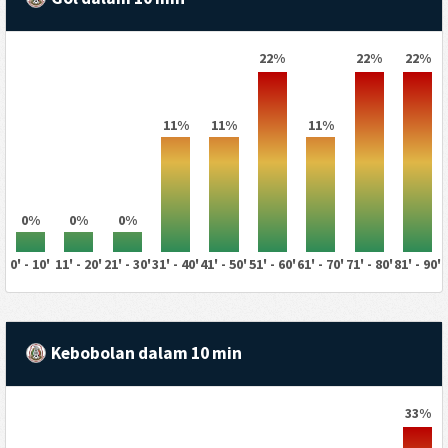
22%
22%
22%
11%
11%
11%
0%
0%
0%
0' - 10'
11' - 20'
21' - 30'
31' - 40'
41' - 50'
51' - 60'
61' - 70'
71' - 80'
81' - 90'
Kebobolan dalam 10 min
33%