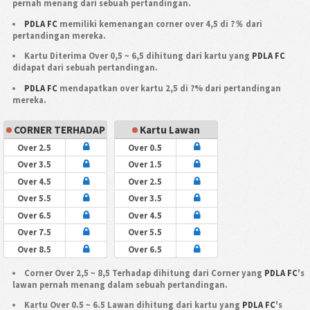
pernah menang dari sebuah pertandingan.
PDLA FC
memiliki kemenangan corner over 4,5 di ?％ dari
pertandingan mereka.
Kartu Diterima Over 0,5 ~ 6,5 dihitung dari kartu yang
PDLA FC
didapat dari sebuah pertandingan.
PDLA FC
mendapatkan over kartu 2,5 di ?% dari pertandingan
mereka.
CORNER TERHADAP
Kartu Lawan
Over 2.5
Over 0.5
Over 3.5
Over 1.5
Over 4.5
Over 2.5
Over 5.5
Over 3.5
Over 6.5
Over 4.5
Over 7.5
Over 5.5
Over 8.5
Over 6.5
Corner Over 2,5 ~ 8,5 Terhadap dihitung dari Corner yang
PDLA FC
's
lawan pernah menang dalam sebuah pertandingan.
Kartu Over 0.5 ~ 6.5 Lawan dihitung dari kartu yang
PDLA FC
's