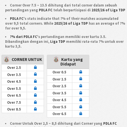
Corner Over 7.5 ~ 13.5 dihitung dari total corner dalam sebuah
pertandingan yang
PDLA FC
telah berpartisipasi di
2025/26 of Liga TDP
PDLA FC
's stats indicate that ?% of their matches accumulated
over 9,5 total corners. While
2025/26 of Liga TDP
has an average of ?%
for over 9,5.
?% dari PDLA FC
's pertandingan memiliki over kartu 3.5.
Dibandingkan dengan ini,
Liga TDP
memiliki rata-rata ?% untuk over
kartu 3,5.
CORNER UNTUK
Kartu yang
Didapat
Over 2.5
Over 0.5
Over 3.5
Over 1.5
Over 4.5
Over 2.5
Over 5.5
Over 3.5
Over 6.5
Over 4.5
Over 7.5
Over 5.5
Over 8.5
Over 6.5
Corner Untuk Over 2,5 ~ 8,5 dihitung dari Corner yang
PDLA FC