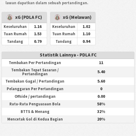
lawan dapatkan dalam sebuah pertandingan.
xG (PDLA FC)
xG (Melawan)
1.16
1.02
Keseluruhan
Keseluruhan
1.53
1.10
Tuan Rumah
Tuan Rumah
0.79
0.94
Tandang
Tandang
Statistik Lainnya - PDLA FC
11
Tembakan Per Pertandingan
Tembakan Tepat Sasaran /
5.40
Pertandingan
5.60
Tembakan Gagal / Pertandingan
0
Pelanggaran Per Pertandingan
0.00
Offside / pertandingan
58%
Rata-Rata Penguasaan Bola
32%
BTTS & Menang
20%
Mencetak Gol di Kedua Bagian