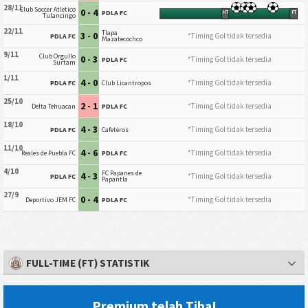
28/11
Club Soccer Atletico
0 - 4
PDLA FC
HT
FT
Tulancingo
22/11
Tlapa
3 - 0
*Timing Gol tidak tersedia
PDLA FC
Mazatecochco
9/11
Club Orgullo
0 - 3
*Timing Gol tidak tersedia
PDLA FC
Surtam
1/11
4 - 0
*Timing Gol tidak tersedia
PDLA FC
Club Licantropos
25/10
2 - 1
*Timing Gol tidak tersedia
Delta Tehuacan
PDLA FC
18/10
4 - 3
*Timing Gol tidak tersedia
PDLA FC
Cafeteros
11/10
4 - 6
*Timing Gol tidak tersedia
Reales de Puebla FC
PDLA FC
4/10
FC Papanes de
4 - 3
*Timing Gol tidak tersedia
PDLA FC
Papantla
27/9
0 - 4
*Timing Gol tidak tersedia
Deportivo JEM FC
PDLA FC
FULL-TIME (FT) STATISTIK
Premium telah Tiba!