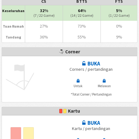
CS
BTTS
FTS
32%
64%
5%
Keseluruhan
(7 / 22 Game)
(14 / 22 Game)
(1 / 22 Game)
27%
73%
0%
Tuan Rumah
36%
55%
9%
Tandang
Corner
BUKA
Corners / pertandingan
Untuk
Melawan
*Total Corner / Pertandingan
Kartu
BUKA
Kartu / pertandingan