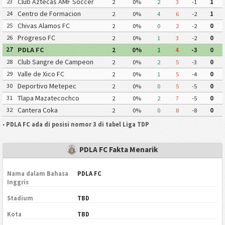
Club Aztecas AMF Soccer
23
2
0%
2
3
-1
1
Aragon
Centro de Formacion
24
2
0%
4
6
-2
1
Chiapas Futbol
Chivas Alamos FC
25
2
0%
0
2
-2
0
Progreso FC
26
2
0%
1
3
-2
0
PDLA FC
27
2
0%
1
4
-3
0
Club Sangre de Campeon
28
2
0%
2
5
-3
0
Valle de Xico FC
29
2
0%
1
5
-4
0
Deportivo Metepec
30
2
0%
0
5
-5
0
Eurosoccer FC
Tlapa Mazatecochco
31
2
0%
2
7
-5
0
Cantera Coka
32
2
0%
0
8
-8
0
•
PDLA FC ada di posisi nomor 3 di tabel Liga TDP
PDLA FC Fakta Menarik
Nama dalam Bahasa
PDLA FC
Inggris
Stadium
TBD
Kota
TBD