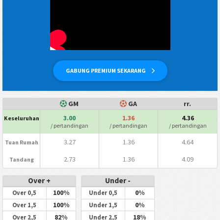
GABUNG PREMIUM SEKARANG
GM
GA
rr.
3.00
1.36
4.36
Keseluruhan
/ pertandingan
/ pertandingan
/ pertandingan
3.27
1.36
4.64
Tuan Rumah
2.73
1.36
4.09
Tandang
Over +
Under -
100%
0%
Over 0,5
Under 0,5
100%
0%
Over 1,5
Under 1,5
82%
18%
Over 2,5
Under 2,5