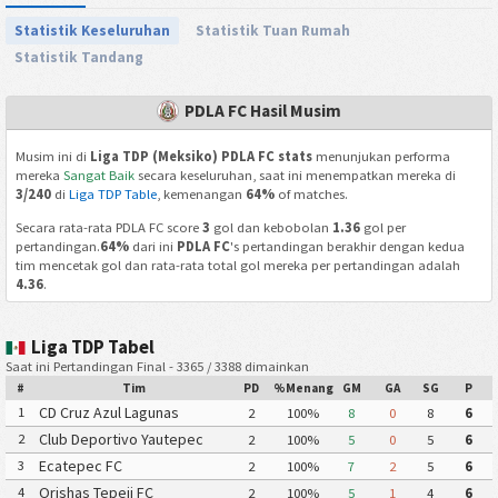
Statistik Keseluruhan
Statistik Tuan Rumah
Statistik Tandang
PDLA FC Hasil Musim
Musim ini di
Liga TDP (Meksiko) PDLA FC stats
menunjukan performa
mereka
Sangat Baik
secara keseluruhan, saat ini menempatkan mereka di
3/240
di
Liga TDP Table
, kemenangan
64%
of matches.
Secara rata-rata PDLA FC score
3
gol dan kebobolan
1.36
gol per
pertandingan.
64%
dari ini
PDLA FC
's pertandingan berakhir dengan kedua
tim mencetak gol dan rata-rata total gol mereka per pertandingan adalah
4.36
.
Liga TDP Tabel
Saat ini Pertandingan Final - 3365 / 3388 dimainkan
#
Tim
PD
%Menang
GM
GA
SG
P
CD Cruz Azul Lagunas
1
2
100%
8
0
8
6
Club Deportivo Yautepec
2
2
100%
5
0
5
6
Ecatepec FC
3
2
100%
7
2
5
6
Orishas Tepeji FC
4
2
100%
5
1
4
6