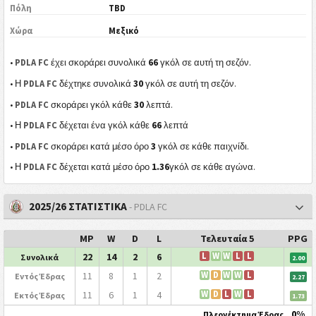
Πόλη
TBD
Χώρα
Μεξικό
66
•
PDLA FC
έχει σκοράρει συνολικά
γκόλ σε αυτή τη σεζόν.
30
• Η
PDLA FC
δέχτηκε συνολικά
γκόλ σε αυτή τη σεζόν.
30
•
PDLA FC
σκοράρει γκόλ κάθε
λεπτά.
66
• Η
PDLA FC
δέχεται ένα γκόλ κάθε
λεπτά
3
•
PDLA FC
σκοράρει κατά μέσο όρο
γκόλ σε κάθε παιχνίδι.
1.36
• Η
PDLA FC
δέχεται κατά μέσο όρο
γκόλ σε κάθε αγώνα.
2025/26 ΣΤΑΤΙΣΤΙΚΑ
- PDLA FC
MP
W
D
L
Τελευταία 5
PPG
22
14
2
6
L
W
W
L
L
Συνολικά
2.00
11
8
1
2
W
D
W
W
L
Εντός Έδρας
2.27
11
6
1
4
W
D
L
W
L
Εκτός Έδρας
1.73
0%
Πλεονέκτημα Έδρας