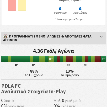
Υψηλότερο
Χαμηλότερο
*Κόκκινη κάρτα = 2 κάρτες
ΠΡΟΓΡΑΜΜΑΤΙΣΜΕΝΟΙ ΑΓΩΝΕΣ & ΑΠΟΤΕΛΕΣΜΑΤΑ
ΑΓΩΝΩΝ
4.36 Γκόλ/ Αγώνα
HT
FT
15'
30'
60'
75'
88%
13%
1ο Ημίχρονο
2ο Ημίχρονο
PDLA FC
Αναλυτικά Στοιχεία In-Play
0
0
λεπτά
Μαξ.
γκόλ μετά
0%
0%
γκόλ πριν
γκόλ μετά