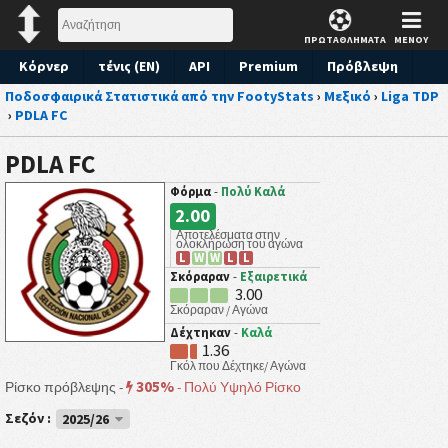
ΠΡΩΤΑΘΛΗΜΑΤΑ
ΜΕΝΟΥ
Κόρνερ
τένις (EN)
API
Premium
Πρόβλεψη
Ποδοσφαιρικά Στατιστικά από την FootyStats
›
Μεξικό
›
Liga TDP
›
PDLA FC
PDLA FC
Φόρμα
-
Πολύ Καλά
2.00
Αποτελέσματα στην
ολοκλήρωση του αγώνα
L
W
W
L
L
Σκόραραν
-
Εξαιρετικά
3.00
Σκόραραν / Αγώνα
Δέχτηκαν
-
Καλά
1.36
Γκόλ που Δέχτηκε/ Αγώνα
305%
Ρίσκο πρόβλεψης -
-
Πολύ Υψηλό Ρίσκο
Σεζόν :
2025/26