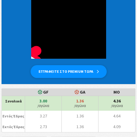
ΕΓΓΡΑΦΕΙΤΕ ΣΤΟ PREMIUM ΤΩΡΑ
GF
GA
ΜΟ
3.00
1.36
4.36
Συνολικά
/αγώνα
/αγώνα
/αγώνα
3.27
1.36
4.64
Εντός Έδρας
2.73
1.36
4.09
Εκτός Έδρας