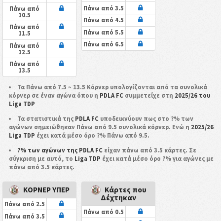
Πάνω από 3.5
Πάνω από
10.5
Πάνω από 4.5
Πάνω από
Πάνω από 5.5
11.5
Πάνω από 6.5
Πάνω από
12.5
Πάνω από
13.5
Τα Πάνω από 7.5 ~ 13.5 Κόρνερ υπολογίζονται από τα συνολικά
κόρνερ σε έναν αγώνα όπου η
PDLA FC
συμμετείχε στη
2025/26 του
Liga TDP
Τα στατιστικά της
PDLA FC
υποδεικνύουν πως στο ?% των
αγώνων σημειώθηκαν Πάνω από 9.5 συνολικά κόρνερ. Ενώ η
2025/26
Liga TDP
έχει κατά μέσο όρο ?% Πάνω από 9.5.
?% των αγώνων της PDLA FC
είχαν πάνω από 3.5 κάρτες. Σε
σύγκριση με αυτό, το
Liga TDP
έχει κατά μέσο όρο ?% για αγώνες με
πάνω από 3.5 κάρτες.
ΚΟΡΝΕΡ ΥΠΕΡ
Κάρτες που
Δέχτηκαν
Πάνω από 2.5
Πάνω από 0.5
Πάνω από 3.5