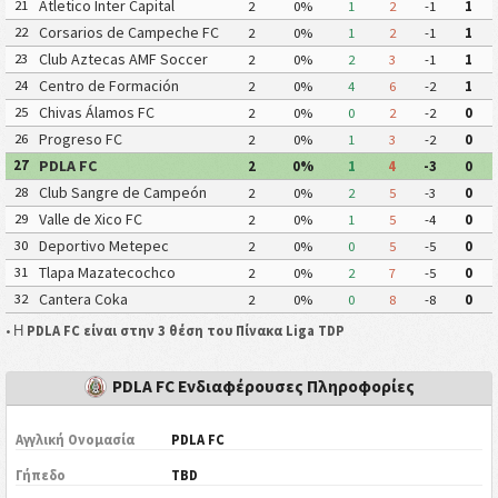
Atletico Inter Capital
21
2
0%
1
2
-1
1
Corsarios de Campeche FC
22
2
0%
1
2
-1
1
Club Aztecas AMF Soccer
23
2
0%
2
3
-1
1
Aragón
Centro de Formación
24
2
0%
4
6
-2
1
Chiapas Fútbol
Chivas Álamos FC
25
2
0%
0
2
-2
0
Progreso FC
26
2
0%
1
3
-2
0
PDLA FC
27
2
0%
1
4
-3
0
Club Sangre de Campeón
28
2
0%
2
5
-3
0
Valle de Xico FC
29
2
0%
1
5
-4
0
Deportivo Metepec
30
2
0%
0
5
-5
0
(Eurosoccer FC)
Tlapa Mazatecochco
31
2
0%
2
7
-5
0
Cantera Coka
32
2
0%
0
8
-8
0
• Η
PDLA FC είναι στην 3 θέση του Πίνακα Liga TDP
PDLA FC Ενδιαφέρουσες Πληροφορίες
Αγγλική Ονομασία
PDLA FC
Γήπεδο
TBD