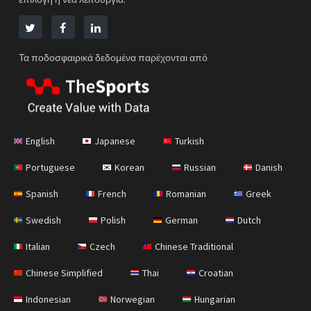
Τα ποδοσφαιρικά δεδομένα παρέχονται από
English
Japanese
Turkish
Portuguese
Korean
Russian
Danish
Spanish
French
Romanian
Greek
Swedish
Polish
German
Dutch
Italian
Czech
Chinese Traditional
Chinese Simplified
Thai
Croatian
Indonesian
Norwegian
Hungarian