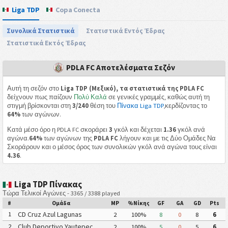
Liga TDP
Copa Conecta
Συνολικά Στατιστικά
Στατιστικά Εντός Έδρας
Στατιστικά Εκτός Έδρας
PDLA FC Αποτελέσματα Σεζόν
Αυτή τη σεζόν στο
Liga TDP (Μεξικό), τα στατιστικά της PDLA FC
δείχνουν πως παίζουν
Πολύ Καλά
σε γενικές γραμμές, καθώς αυτή τη
στιγμή βρίσκονται στη
3/240
θέση του
Πίνακα Liga TDP
,κερδίζοντας το
64%
των αγώνων.
Κατά μέσο όρο η PDLA FC σκοράρει
3
γκόλ και δέχεται
1.36
γκόλ ανά
αγώνα.
64%
των αγώνων της
PDLA FC
λήγουν και με τις Δύο Ομάδες Να
Σκοράρουν και ο μέσος όρος των συνολικών γκόλ ανά αγώνα τους είναι
4.36
.
Liga TDP Πίνακας
Τώρα Τελικοί Αγώνες - 3365 / 3388 played
#
Ομάδα
MP
%Νίκης
GF
GA
GD
Pts
CD Cruz Azul Lagunas
1
2
100%
8
0
8
6
Club Deportivo Yautepec
2
2
100%
5
0
5
6