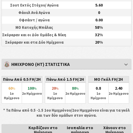
5.60
Σουτ Εκτός Στόχου/ Αγώνα
0
Φάουλ Ανά Αγώνα
0.00
Οφσάιντ / αγώνα
58%
ΜΟ Κατοχής Μπάλας
32%
Σκόραραν και οι Δύο Ομάδες & Νίκη
20%
Σκόραραν και στα Δύο Ημίχρονα
ΗΜΊΧΡΟΝΟ (HT) ΣΤΑΤΙΣΤΙΚΆ
Πάνω Από 0.5 FH/2H
Πάνω Από 1.5 FH/2H
ΜΟ Γκόλ FH/2H
60
100
20
80
0.8
2.40
%
%
%
%
1ο
2ο Ημίχρονο
1ο
2ο Ημίχρονο
1ο
2ο Ημίχρονο
Ημίχρονο
Ημίχρονο
Ημίχρονο
* Τα Πάνω από 0.5 -1.5 1ου Ημιχρόνου/2ου Ημιχρόνου είναι για τα γκόλ
και των δύο ομάδων στον αγώνα.
Κερδίζουν στο
Ισοπαλία στο
Χάνουν στο
Ημίχρονο
ημίχρονο
Ημίχρονο