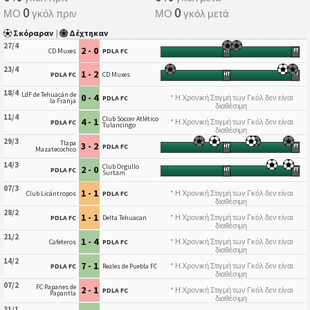
0
0
ΜΟ
γκόλ πριν
ΜΟ
γκόλ μετά
Σκόραραν
|
Δέχτηκαν
27/4
2 - 0
CD Muxes
PDLA FC
HT
FT
23/4
1 - 2
PDLA FC
CD Muxes
HT
FT
18/4
LdF de Tehuacán de
0 - 4
* Η Χρονική Στιγμή των Γκόλ δεν είναι
PDLA FC
la Franja
διαθέσιμη
11/4
Club Soccer Atlético
4 - 1
* Η Χρονική Στιγμή των Γκόλ δεν είναι
PDLA FC
Tulancingo
διαθέσιμη
29/3
Tlapa
3 - 2
PDLA FC
HT
FT
Mazatecochco
14/3
Club Orgullo
2 - 0
PDLA FC
HT
FT
Surtam
07/3
1 - 1
* Η Χρονική Στιγμή των Γκόλ δεν είναι
Club Licántropos
PDLA FC
διαθέσιμη
28/2
1 - 1
* Η Χρονική Στιγμή των Γκόλ δεν είναι
PDLA FC
Delta Tehuacan
διαθέσιμη
21/2
1 - 4
* Η Χρονική Στιγμή των Γκόλ δεν είναι
Cafeteros
PDLA FC
διαθέσιμη
14/2
7 - 1
* Η Χρονική Στιγμή των Γκόλ δεν είναι
PDLA FC
Reales de Puebla FC
διαθέσιμη
07/2
FC Papanes de
2 - 1
* Η Χρονική Στιγμή των Γκόλ δεν είναι
PDLA FC
Papantla
διαθέσιμη
31/1