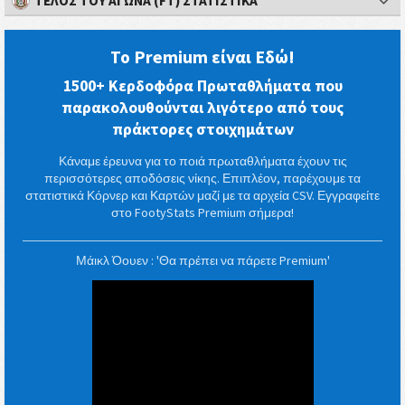
ΤΈΛΟΣ ΤΟΥ ΑΓΏΝΑ (FT) ΣΤΑΤΙΣΤΙΚΆ
Το Premium είναι Εδώ!
1500+ Κερδοφόρα Πρωταθλήματα που
παρακολουθούνται λιγότερο από τους
πράκτορες στοιχημάτων
Κάναμε έρευνα για το ποιά πρωταθλήματα έχουν τις
περισσότερες αποδόσεις νίκης. Επιπλέον, παρέχουμε τα
στατιστικά Κόρνερ και Καρτών μαζί με τα αρχεία CSV. Εγγραφείτε
στο FootyStats Premium σήμερα!
Μάικλ Όουεν : 'Θα πρέπει να πάρετε Premium'