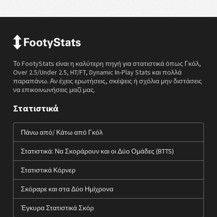
Το FootyStats είναι η καλύτερη πηγή για στατιστικά όπως Γκόλ,
Over 2.5/Under 2.5, HT/FT, Dynamic In-Play Stats και πολλά
παραπάνω. Αν έχεις ερωτήσεις, σκέψεις ή σχόλια μην διστάσεις
να επικοινωνήσεις μαζί μας.
Στατιστικά
Πάνω από/ Κάτω από Γκόλ
Στατιστικά: Να Σκοράρουν και οι Δύο Ομάδες (BTTS)
Στατιστικά Κόρνερ
Σκόραρε και στα Δύο Ημίχρονα
Έγκυρα Στατιστικά Σκόρ