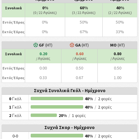
0%
60%
40%
Συνολικά
(0 / 22 Αγώνες)
(3 / 22 Αγώνες)
(2 / 22 Αγώνες)
0%
50%
50%
Εντός Έδρας
0%
67%
33%
Εκτός Έδρας
GF
(HT)
GA
(HT)
ΜΟ
(HT)
0.20
0.60
0.80
Συνολικά
/ Αγώνες
/ Αγώνες
/ Αγώνες
0.00
0.50
0.50
Εντός Έδρας
0.33
0.67
1.00
Εκτός Έδρας
Συχνά Συνολικά Γκόλ - Ημίχρονο
0
Γκόλ
40%
/
2
φορές
1
Γκόλ
40%
/
2
φορές
2
Γκόλ
20%
/
1
φορές
Συχνά Σκορ - Ημίχρονο
0-0
40%
/
2
φορές