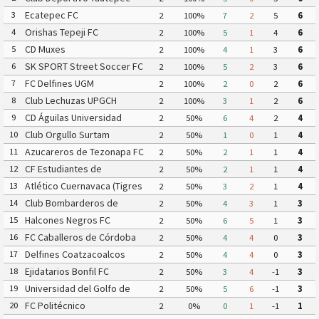
Ecatepec FC
3
2
100%
7
2
5
6
Orishas Tepeji FC
4
2
100%
5
1
4
6
CD Muxes
5
2
100%
4
1
3
6
SK SPORT Street Soccer FC
6
2
100%
5
2
3
6
FC Delfines UGM
7
2
100%
2
0
2
6
Club Lechuzas UPGCH
8
2
100%
3
1
2
6
CD Águilas Universidad
9
2
50%
6
4
2
4
Autónoma de Guerrero
Club Orgullo Surtam
10
2
50%
1
0
1
4
Azucareros de Tezonapa FC
11
2
50%
2
1
1
4
CF Estudiantes de
12
2
50%
2
1
1
4
Atlacomulco
Atlético Cuernavaca (Tigres
13
2
50%
3
2
1
4
Yautepec)
Club Bombarderos de
14
2
50%
4
3
1
3
Tecámac
Halcones Negros FC
15
2
50%
6
5
1
3
FC Caballeros de Córdoba
16
2
50%
4
4
0
3
Delfines Coatzacoalcos
17
2
50%
4
4
0
3
Ejidatarios Bonfil FC
18
2
50%
3
4
-1
3
Universidad del Golfo de
19
2
50%
5
6
-1
3
México FC
FC Politécnico
20
2
0%
0
1
-1
1