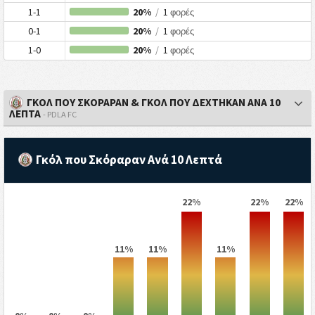
1-1
20%
/
1
φορές
0-1
20%
/
1
φορές
1-0
20%
/
1
φορές
ΓΚΟΛ ΠΟΥ ΣΚΟΡΑΡΑΝ & ΓΚΟΛ ΠΟΥ ΔΕΧΤΗΚΑΝ ΑΝΑ 10
ΛΕΠΤΑ
- PDLA FC
Γκόλ που Σκόραραν Ανά 10 Λεπτά
22%
22%
22%
11%
11%
11%