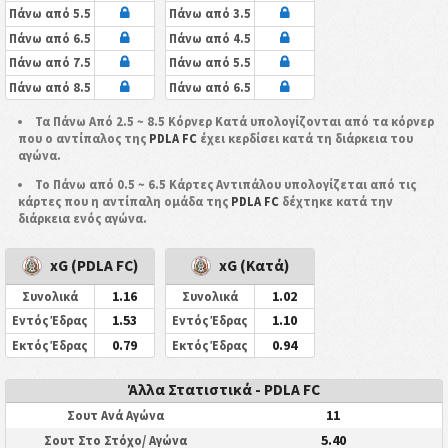
Πάνω από 5.5
Πάνω από 3.5
Πάνω από 6.5
Πάνω από 4.5
Πάνω από 7.5
Πάνω από 5.5
Πάνω από 8.5
Πάνω από 6.5
Τα Πάνω Από 2.5 ~ 8.5 Κόρνερ Κατά υπολογίζονται από τα κόρνερ
που ο αντίπαλος της
PDLA FC
έχει κερδίσει κατά τη διάρκεια του
αγώνα.
Το Πάνω από 0.5 ~ 6.5 Κάρτες Αντιπάλου υπολογίζεται από τις
κάρτες που η αντίπαλη ομάδα της
PDLA FC
δέχτηκε κατά την
διάρκεια ενός αγώνα.
xG (PDLA FC)
xG (Κατά)
1.16
1.02
Συνολικά
Συνολικά
1.53
1.10
Εντός Έδρας
Εντός Έδρας
0.79
0.94
Εκτός Έδρας
Εκτός Έδρας
Άλλα Στατιστικά - PDLA FC
11
Σουτ Ανά Αγώνα
5.40
Σουτ Στο Στόχο/ Αγώνα