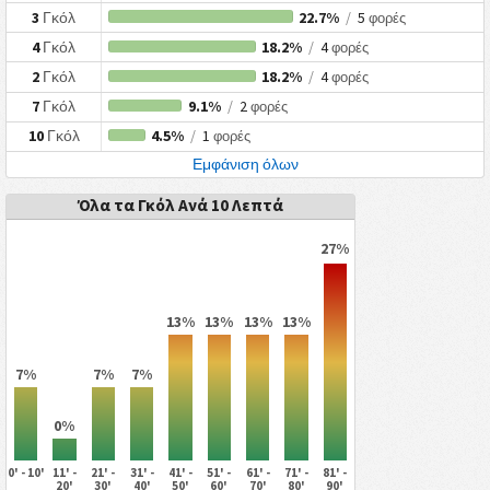
3
Γκόλ
22.7%
/
5
φορές
4
Γκόλ
18.2%
/
4
φορές
2
Γκόλ
18.2%
/
4
φορές
7
Γκόλ
9.1%
/
2
φορές
10
Γκόλ
4.5%
/
1
φορές
Εμφάνιση όλων
Όλα τα Γκόλ Ανά 10 Λεπτά
27%
13%
13%
13%
13%
7%
7%
7%
0%
0' - 10'
11' -
21' -
31' -
41' -
51' -
61' -
71' -
81' -
20'
30'
40'
50'
60'
70'
80'
90'