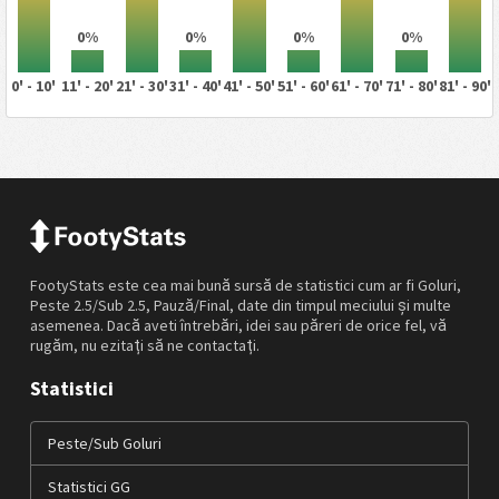
0%
0%
0%
0%
0' - 10'
11' - 20'
21' - 30'
31' - 40'
41' - 50'
51' - 60'
61' - 70'
71' - 80'
81' - 90'
FootyStats este cea mai bună sursă de statistici cum ar fi Goluri,
Peste 2.5/Sub 2.5, Pauză/Final, date din timpul meciului și multe
asemenea. Dacă aveti întrebări, idei sau păreri de orice fel, vă
rugăm, nu ezitați să ne contactați.
Statistici
Peste/Sub Goluri
Statistici GG