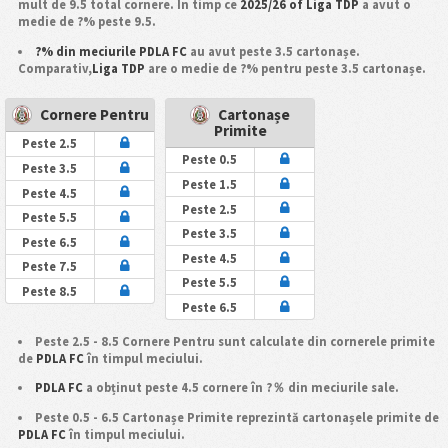
mult de 9.5 total cornere. În timp ce
2025/26 of Liga TDP
a avut o
medie de ?% peste 9.5.
?% din meciurile PDLA FC
au avut peste 3.5 cartonașe.
Comparativ,
Liga TDP
are o medie de ?% pentru peste 3.5 cartonașe.
Cornere Pentru
Cartonașe
Primite
Peste 2.5
Peste 0.5
Peste 3.5
Peste 1.5
Peste 4.5
Peste 2.5
Peste 5.5
Peste 3.5
Peste 6.5
Peste 4.5
Peste 7.5
Peste 5.5
Peste 8.5
Peste 6.5
Peste 2.5 - 8.5 Cornere Pentru sunt calculate din cornerele primite
de
PDLA FC
în timpul meciului.
PDLA FC
a obținut peste 4.5 cornere în ?％ din meciurile sale.
Peste 0.5 - 6.5 Cartonașe Primite reprezintă cartonașele primite de
PDLA FC
în timpul meciului.