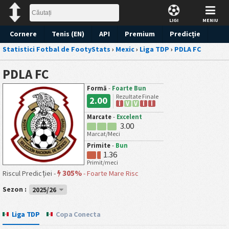
LIGI
MENIU
Cornere
Tenis (EN)
API
Premium
Predicție
Statistici Fotbal de FootyStats
›
Mexic
›
Liga TDP
›
PDLA FC
PDLA FC
Formă
-
Foarte Bun
Rezultate Finale
2.00
Î
V
V
Î
Î
Marcate
-
Excelent
3.00
Marcat/Meci
Primite
-
Bun
1.36
Primit/meci
305%
Riscul Predicției -
-
Foarte Mare Risc
Sezon :
2025/26
Liga TDP
Copa Conecta