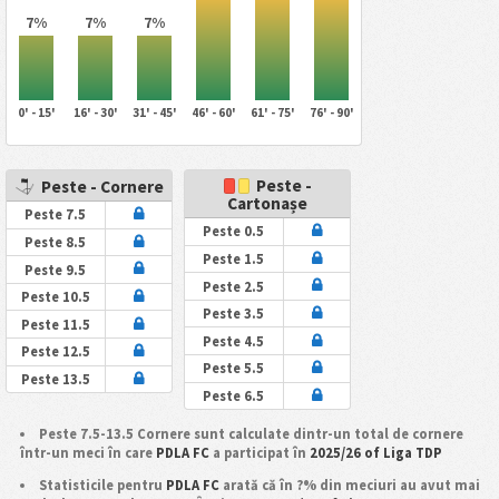
7%
7%
7%
0' - 15'
16' - 30'
31' - 45'
46' - 60'
61' - 75'
76' - 90'
Peste -
Peste - Cornere
Cartonașe
Peste 7.5
Peste 0.5
Peste 8.5
Peste 1.5
Peste 9.5
Peste 2.5
Peste 10.5
Peste 3.5
Peste 11.5
Peste 4.5
Peste 12.5
Peste 5.5
Peste 13.5
Peste 6.5
Peste 7.5-13.5 Cornere sunt calculate dintr-un total de cornere
într-un meci în care
PDLA FC
a participat în
2025/26 of Liga TDP
Statisticile pentru
PDLA FC
arată că în ?% din meciuri au avut mai