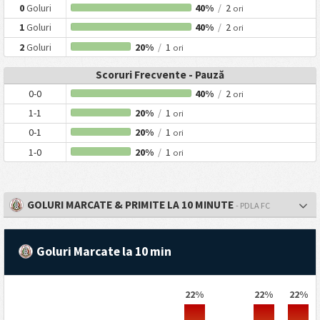
0
Goluri
40%
/
2
ori
1
Goluri
40%
/
2
ori
2
Goluri
20%
/
1
ori
Scoruri Frecvente - Pauză
0-0
40%
/
2
ori
1-1
20%
/
1
ori
0-1
20%
/
1
ori
1-0
20%
/
1
ori
GOLURI MARCATE & PRIMITE LA 10 MINUTE
- PDLA FC
Goluri Marcate la 10 min
22%
22%
22%