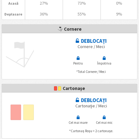
27%
73%
0%
Acasă
36%
55%
9%
Deplasare
Cornere
DEBLOCAȚI
Cornere / Meci
Pentru
Împotriva
*Total Cornere / Meci
Cartonașe
DEBLOCAȚI
Cartonașe / Meci
Cel mai mare
Cel mai mic
*Cartonaș Roșu = 2 cartonașe.