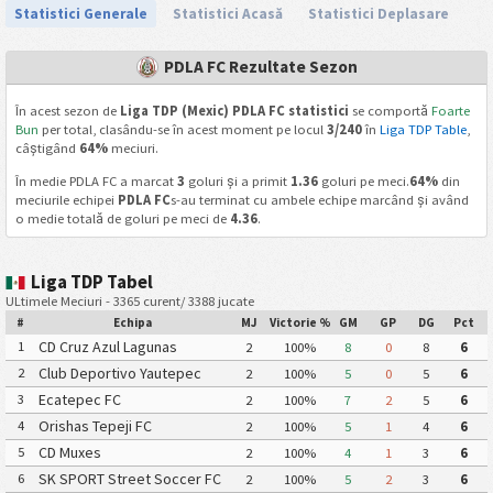
Statistici Generale
Statistici Acasă
Statistici Deplasare
PDLA FC Rezultate Sezon
În acest sezon de
Liga TDP (Mexic) PDLA FC statistici
se comportă
Foarte
Bun
per total, clasându-se în acest moment pe locul
3/240
în
Liga TDP Table
,
câștigând
64%
meciuri.
În medie PDLA FC a marcat
3
goluri și a primit
1.36
goluri pe meci.
64%
din
meciurile echipei
PDLA FC
s-au terminat cu ambele echipe marcând și având
o medie totală de goluri pe meci de
4.36
.
Liga TDP Tabel
ULtimele Meciuri - 3365 curent/ 3388 jucate
#
Echipa
MJ
Victorie %
GM
GP
DG
Pct
CD Cruz Azul Lagunas
1
2
100%
8
0
8
6
Club Deportivo Yautepec
2
2
100%
5
0
5
6
Ecatepec FC
3
2
100%
7
2
5
6
Orishas Tepeji FC
4
2
100%
5
1
4
6
CD Muxes
5
2
100%
4
1
3
6
SK SPORT Street Soccer FC
6
2
100%
5
2
3
6