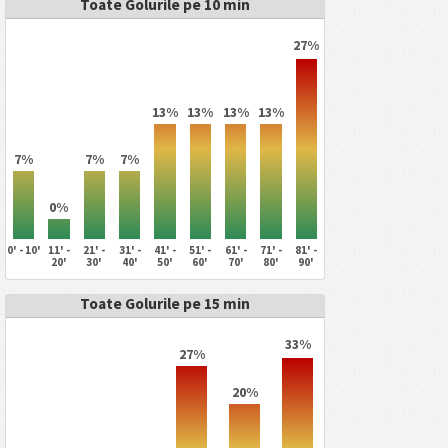
Toate Golurile pe 10 min
27%
13%
13%
13%
13%
7%
7%
7%
0%
0' - 10'
11' -
21' -
31' -
41' -
51' -
61' -
71' -
81' -
20'
30'
40'
50'
60'
70'
80'
90'
Toate Golurile pe 15 min
33%
27%
20%