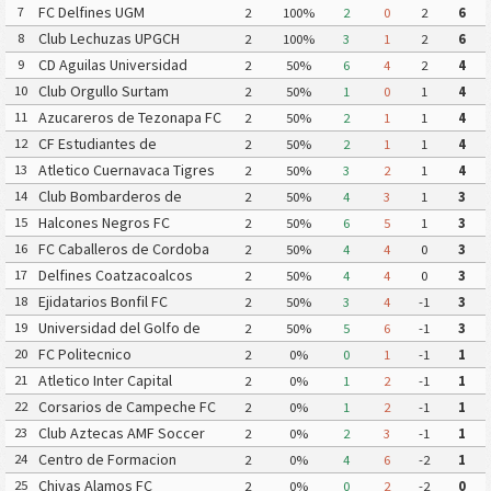
FC Delfines UGM
7
2
100%
2
0
2
6
Club Lechuzas UPGCH
8
2
100%
3
1
2
6
CD Aguilas Universidad
9
2
50%
6
4
2
4
Autonoma de Guerrero
Club Orgullo Surtam
10
2
50%
1
0
1
4
Azucareros de Tezonapa FC
11
2
50%
2
1
1
4
CF Estudiantes de
12
2
50%
2
1
1
4
Atlacomulco
Atletico Cuernavaca Tigres
13
2
50%
3
2
1
4
Yautepec
Club Bombarderos de
14
2
50%
4
3
1
3
Tecamac
Halcones Negros FC
15
2
50%
6
5
1
3
FC Caballeros de Cordoba
16
2
50%
4
4
0
3
Delfines Coatzacoalcos
17
2
50%
4
4
0
3
Ejidatarios Bonfil FC
18
2
50%
3
4
-1
3
Universidad del Golfo de
19
2
50%
5
6
-1
3
Mexico FC
FC Politecnico
20
2
0%
0
1
-1
1
Atletico Inter Capital
21
2
0%
1
2
-1
1
Corsarios de Campeche FC
22
2
0%
1
2
-1
1
Club Aztecas AMF Soccer
23
2
0%
2
3
-1
1
Aragon
Centro de Formacion
24
2
0%
4
6
-2
1
Chiapas Futbol
Chivas Alamos FC
25
2
0%
0
2
-2
0