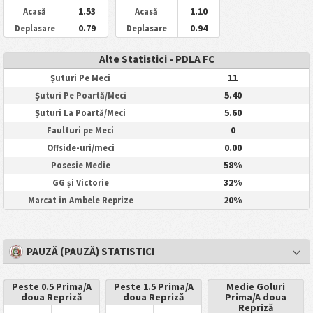
1.53
1.10
Acasă
Acasă
0.79
0.94
Deplasare
Deplasare
Alte Statistici - PDLA FC
11
Șuturi Pe Meci
5.40
Șuturi Pe Poartă/Meci
5.60
Șuturi La Poartă/Meci
0
Faulturi pe Meci
0.00
Offside-uri/meci
58%
Posesie Medie
32%
GG și Victorie
20%
Marcat in Ambele Reprize
PAUZĂ (PAUZĂ) STATISTICI
Peste 0.5 Prima/A
Peste 1.5 Prima/A
Medie Goluri
doua Repriză
doua Repriză
Prima/A doua
Repriză