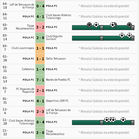
04-
LdF de Tehuacan de
0 - 4
* Minutul Golului nu este disponibil
PDLA FC
18
la Franja
04-
Club Soccer Atletico
4 - 1
* Minutul Golului nu este disponibil
PDLA FC
11
Tulancingo
03-
Tlapa
3 - 2
PDLA FC
HT
FT
29
Mazatecochco
03-
Club Orgullo
2 - 0
PDLA FC
HT
FT
14
Surtam
03-
1 - 1
* Minutul Golului nu este disponibil
Club Licantropos
PDLA FC
7
02-
1 - 1
* Minutul Golului nu este disponibil
PDLA FC
Delta Tehuacan
28
02-
1 - 4
* Minutul Golului nu este disponibil
Cafeteros
PDLA FC
21
02-
7 - 1
* Minutul Golului nu este disponibil
PDLA FC
Reales de Puebla FC
14
02-
FC Papanes de
2 - 1
* Minutul Golului nu este disponibil
PDLA FC
7
Papantla
01-
4 - 1
* Minutul Golului nu este disponibil
PDLA FC
Deportivo JEM FC
31
12-
LdF de Tehuacan de
2 - 3
* Minutul Golului nu este disponibil
PDLA FC
6
la Franja
11-
Club Soccer Atletico
0 - 4
PDLA FC
HT
FT
28
Tulancingo
11-
Tlapa
3 - 0
* Minutul Golului nu este disponibil
PDLA FC
22
Mazatecochco