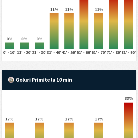
11%
11%
11%
0%
0%
0%
0' - 10'
11' - 20'
21' - 30'
31' - 40'
41' - 50'
51' - 60'
61' - 70'
71' - 80'
81' - 90'
Goluri Primite la 10 min
33%
17%
17%
17%
17%