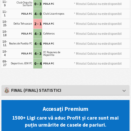
11-
Club Orgullo
0 - 3
* Minutul Golului nu este disponibil
PDLA FC
9
Surtam
11-
4 - 0
* Minutul Golului nu este disponibil
PDLA FC
Club Licantropos
1
10-
2 - 1
* Minutul Golului nu este disponibil
Delta Tehuacan
PDLA FC
25
10-
4 - 3
* Minutul Golului nu este disponibil
PDLA FC
Cafeteros
18
10-
4 - 6
* Minutul Golului nu este disponibil
Reales de Puebla FC
PDLA FC
11
10-
FC Papanes de
4 - 3
* Minutul Golului nu este disponibil
PDLA FC
4
Papantla
09-
0 - 4
* Minutul Golului nu este disponibil
Deportivo JEM FC
PDLA FC
27
FINAL (FINAL) STATISTICI
Accesați Premium
1500+ Ligi care vă aduc Profit și care sunt mai
puțin urmărite de casele de pariuri.