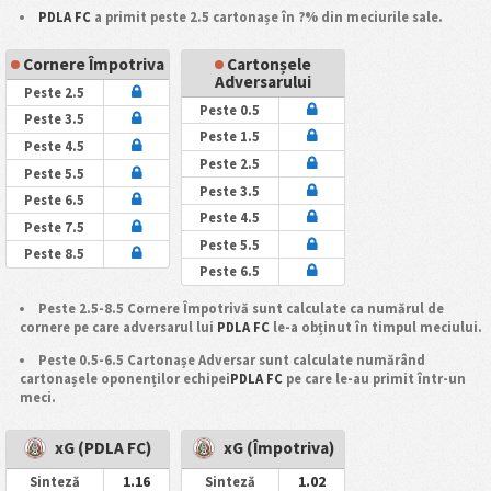
PDLA FC
a primit peste 2.5 cartonașe în ?% din meciurile sale.
Cornere Împotriva
Cartonșele
Adversarului
Peste 2.5
Peste 0.5
Peste 3.5
Peste 1.5
Peste 4.5
Peste 2.5
Peste 5.5
Peste 3.5
Peste 6.5
Peste 4.5
Peste 7.5
Peste 5.5
Peste 8.5
Peste 6.5
Peste 2.5-8.5 Cornere Împotrivă sunt calculate ca numărul de
cornere pe care adversarul lui
PDLA FC
le-a obținut în timpul meciului.
Peste 0.5-6.5 Cartonașe Adversar sunt calculate numărând
cartonașele oponenților echipei
PDLA FC
pe care le-au primit într-un
meci.
xG (PDLA FC)
xG (Împotriva)
1.16
1.02
Sinteză
Sinteză