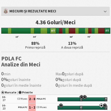
MECIURI ȘI REZULTATE MECI
4.36 Goluri/Meci
HT
FT
15'
30'
60'
75'
88%
13%
Prima repriză
A doua repriză
PDLA FC
Analize din Meci
0
0
min
Max
goluri după
0%
0%
goluri înainte
goluri după
0
0
goluri în medie înainte
goluri în medie după
Marcate
|
Primite
04-
2 - 0
CD Muxes
PDLA FC
HT
FT
27
04-
1 - 2
PDLA FC
CD Muxes
HT
FT
23