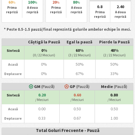
60
100
20
80
%
%
%
%
0.8
2.40
Prima
A doua
Prima
A doua
repriză
repriză
repriză
repriză
Prima
A doua
repriză
repriză
* Peste 0.5-1.5 pauză/final reprezintă golurile ambelor echipe în meci.
Câștigă la Pauză
Egal la pauză
Pierde la Pauză
0%
60%
40%
Sinteză
(0 / 22 Meciuri)
(3 / 22 Meciuri)
(2 / 22 Meciuri)
0%
50%
50%
Acasă
0%
67%
33%
Deplasare
GM
(Pauză)
GP
(Pauză)
Medie
(Pauză)
0.20
0.60
0.80
Sinteză
/ Meciuri
/ Meciuri
/ Meciuri
0.00
0.50
0.50
Acasă
0.33
0.67
1.00
Deplasare
Total Goluri Frecvente - Pauză