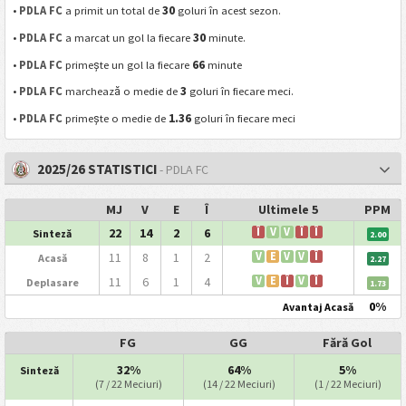
30
•
PDLA FC
a primit un total de
goluri în acest sezon.
30
•
PDLA FC
a marcat un gol la fiecare
minute.
66
•
PDLA FC
primește un gol la fiecare
minute
3
•
PDLA FC
marchează o medie de
goluri în fiecare meci.
1.36
•
PDLA FC
primește o medie de
goluri în fiecare meci
2025/26 STATISTICI
- PDLA FC
MJ
V
E
Î
Ultimele 5
PPM
22
14
2
6
Î
V
V
Î
Î
Sinteză
2.00
11
8
1
2
V
E
V
V
Î
Acasă
2.27
11
6
1
4
V
E
Î
V
Î
Deplasare
1.73
0%
Avantaj Acasă
FG
GG
Fără Gol
32%
64%
5%
Sinteză
(7 / 22 Meciuri)
(14 / 22 Meciuri)
(1 / 22 Meciuri)