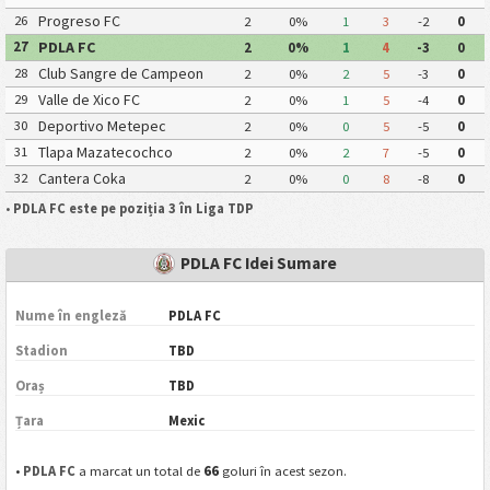
Progreso FC
26
2
0%
1
3
-2
0
PDLA FC
27
2
0%
1
4
-3
0
Club Sangre de Campeon
28
2
0%
2
5
-3
0
Valle de Xico FC
29
2
0%
1
5
-4
0
Deportivo Metepec
30
2
0%
0
5
-5
0
Eurosoccer FC
Tlapa Mazatecochco
31
2
0%
2
7
-5
0
Cantera Coka
32
2
0%
0
8
-8
0
•
PDLA FC este pe poziția 3 în Liga TDP
PDLA FC Idei Sumare
Nume în engleză
PDLA FC
Stadion
TBD
Oraș
TBD
Țara
Mexic
66
•
PDLA FC
a marcat un total de
goluri în acest sezon.