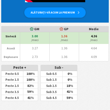
ALĂTURAȚI-VĂ ACUM LA PREMIUM
GM
GP
Medie
3.00
1.36
4.36
Sinteză
/meci
/meci
/meci
3.27
1.36
4.64
Acasă
2.73
1.36
4.09
Deplasare
Peste +
Sub -
100%
0%
Peste 0.5
Sub 0.5
100%
0%
Peste 1.5
Sub 1.5
82%
18%
Peste 2.5
Sub 2.5
59%
41%
Peste 3.5
Sub 3.5
41%
59%
Peste 4.5
Sub 4.5