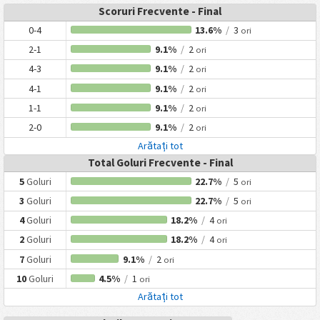
Scoruri Frecvente - Final
0-4
13.6%
/
3
ori
2-1
9.1%
/
2
ori
4-3
9.1%
/
2
ori
4-1
9.1%
/
2
ori
1-1
9.1%
/
2
ori
2-0
9.1%
/
2
ori
Arătați tot
Total Goluri Frecvente - Final
5
Goluri
22.7%
/
5
ori
3
Goluri
22.7%
/
5
ori
4
Goluri
18.2%
/
4
ori
2
Goluri
18.2%
/
4
ori
7
Goluri
9.1%
/
2
ori
10
Goluri
4.5%
/
1
ori
Arătați tot