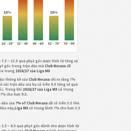
10%
10%
16' - 30'
31' - 45'
46' - 60'
61' - 75'
76' - 90'
 7.5 ~ 13.5 quả phạt góc được tính từ tổng số
ạt góc trong trận đấu mà
Club Necaxa
đã
ia trong
2026/27 của Liga MX
iệu thống kê của
Club Necaxa
chỉ ra rằng ?%
ố các trận đấu của họ có trên 9.5 tổng số quả
óc. Trong khi
2026/27 của Liga MX
có trung
 ?% cho hơn 9.5.
n đấu của
?% of Club Necaxa
đã có trên 3.5 thẻ.
điều này,
Liga MX
có trung bình ?% cho hơn 3.5
 2.5 ~ 8.5 quả phạt góc dành cho được tính từ
ả phạt góc mà
Club Necaxa
giành được trong