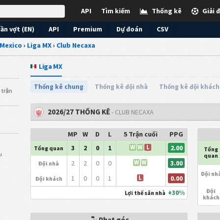
API
Tìm kiếm
Thống kê
Giải 
ần vợt (EN)
API
Premium
Dự đoán
CSV
Mexico
›
Liga MX
›
Club Necaxa
Liga MX
Thống kê chung
Thống kê đội nhà
Thống kê đội khách
 trận
2026/27 THỐNG KÊ
- CLUB NECAXA
MP
W
D
L
5 Trận cuối
PPG
2.00
3
2
0
1
W
W
L
Tổng quan
Tổng
u
quan
3.00
2
2
0
0
W
W
Đội nhà
Đội nh
0.00
1
0
0
1
L
Đội khách
Đội
+30%
Lợi thế sân nhà
khách
Phạt góc