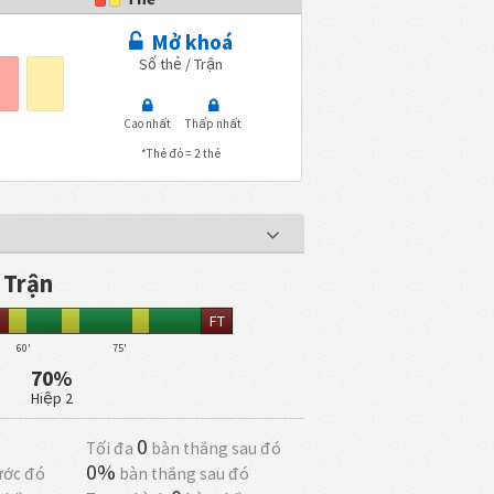
Mở khoá
Số thẻ / Trận
Cao nhất
Thấp nhất
*Thẻ đỏ = 2 thẻ
 Trận
FT
60'
75'
70%
Hiệp 2
0
Tối đa
bàn thắng sau đó
0%
ước đó
bàn thắng sau đó