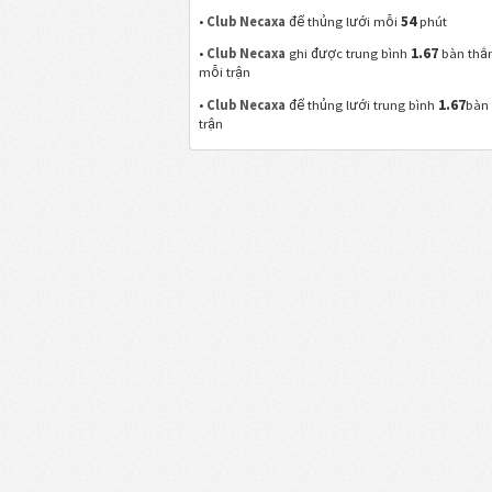
54
•
Club Necaxa
để thủng lưới mỗi
phút
1.67
•
Club Necaxa
ghi được trung bình
bàn thắ
mỗi trận
1.67
•
Club Necaxa
để thủng lưới trung bình
bàn
trận