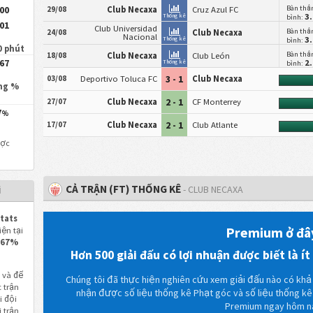
.00
Bàn thắ
29/08
Club Necaxa
Cruz Azul FC
3
Thống kê
bình:
.01
Club Universidad
Bàn thắ
24/08
Club Necaxa
Nacional
3
Thống kê
bình:
0 phút
Bàn thắ
18/08
Club Necaxa
Club León
.67
2
Thống kê
bình:
3 - 1
03/08
Deportivo Toluca FC
Club Necaxa
ng %
2 - 1
27/07
Club Necaxa
CF Monterrey
7
%
2 - 1
17/07
Club Necaxa
Club Atlante
ược
CẢ TRẬN (FT) THỐNG KÊ
- CLUB NECAXA
i
tats
Premium ở đâ
iện tại
67%
Hơn 500 giải đấu có lợi nhuận được biết là ít
 và để
Chúng tôi đã thực hiện nghiên cứu xem giải đấu nào có khả 
 trận
nhận được số liệu thống kê Phạt góc và số liệu thống k
i đội
Premium ngay hôm n
 trận