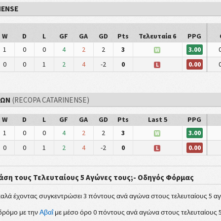
NENSE
W
D
L
GF
GA
GD
Pts
Τελευταία 6
PPG
3.00
1
0
0
4
2
2
3
W
0.00
0
0
1
2
4
-2
0
L
ΝΩΝ
(RECOPA CATARINENSE)
W
D
L
GF
GA
GD
Pts
Last 5
PPG
3.00
1
0
0
4
2
2
3
W
0.00
0
0
1
2
4
-2
0
L
άση τους Τελευταίους 5 Αγώνες τους;- Οδηγός Φόρμας
 καλά έχοντας συγκεντρώσει 3 πόντους ανά αγώνα στους τελευταίους 5 α
 δρόμο με την
Αβαΐ
με μέσο όρο 0 πόντους ανά αγώνα στους τελευταίους 