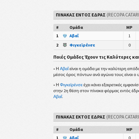
ΠΙΝΑΚΑΣ ΕΝΤΟΣ ΕΔΡΑΣ
(RECOPA CATAR
#
Ομάδα
MP
1
Αβαΐ
1
2
Φιγκεϊρένσε
0
Ποιές Ομάδες Έχουν τις Καλύτερες κα
• Η
Αβαΐ
είναι η ομάδα με την καλύτερη απόδοσ
μέσος όρος πόντων ανά αγώνα τους είναι ο
• Η
Φιγκεϊρένσε
έχει κάνει εξαιρετικές εμφανί
στην 2η θέση στον πίνακα φόρμας εντός έδρ
Αβαΐ
.
ΠΙΝΑΚΑΣ ΕΚΤΟΣ ΕΔΡΑΣ
(RECOPA CATAR
#
Ομάδα
MP
1
Αβαΐ
0