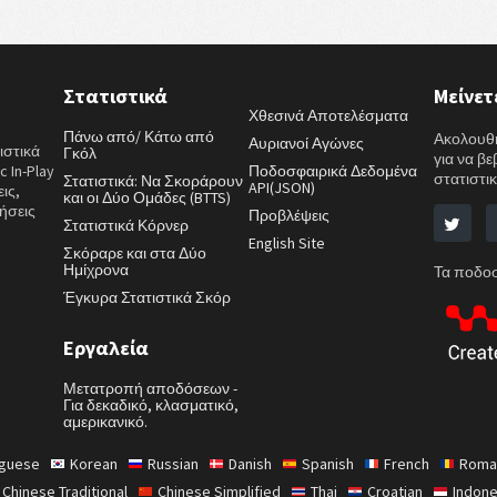
Στατιστικά
Μείνετ
Χθεσινά Αποτελέσματα
Πάνω από/ Κάτω από
Ακολουθή
Αυριανοί Αγώνες
ιστικά
Γκόλ
για να β
 In-Play
Ποδοσφαιρικά Δεδομένα
στατιστικ
Στατιστικά: Να Σκοράρουν
API(JSON)
ις,
και οι Δύο Ομάδες (BTTS)
ήσεις
Προβλέψεις
Στατιστικά Κόρνερ
English Site
Σκόραρε και στα Δύο
Ημίχρονα
Τα ποδοσ
Έγκυρα Στατιστικά Σκόρ
Εργαλεία
Μετατροπή αποδόσεων -
Για δεκαδικό, κλασματικό,
αμερικανικό.
uguese
Korean
Russian
Danish
Spanish
French
Roma
Chinese Traditional
Chinese Simplified
Thai
Croatian
Indone