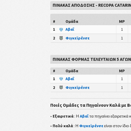
ΠΊΝΑΚΑΣ ΑΠΌΔΟΣΗΣ - RECOPA CATARI
#
Ομάδα
MP
1
Αβαΐ
1
2
Φιγκεϊρένσε
1
ΠΙΝΑΚΑΣ ΦΟΡΜΑΣ ΤΕΛΕΥΤΑΙΩΝ 5 ΑΓΩ
#
Ομάδα
MP
1
Αβαΐ
1
2
Φιγκεϊρένσε
1
Ποιές Ομάδες τα Πηγαίνουν Καλά με Β
•
Εξαιρετικά
: Η
Αβαΐ
τα πηγαίνει εξαιρετικά
•
Πολύ καλά
: Η
Φιγκεϊρένσε
είναι στον ίδιο