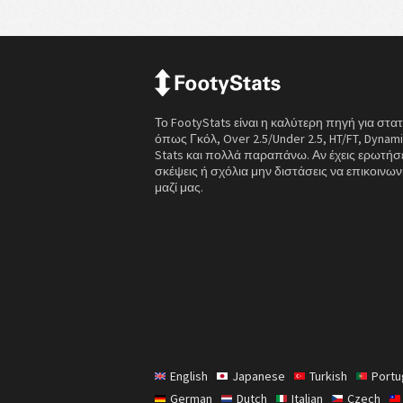
Το FootyStats είναι η καλύτερη πηγή για στατ
όπως Γκόλ, Over 2.5/Under 2.5, HT/FT, Dynamic
Stats και πολλά παραπάνω. Αν έχεις ερωτήσε
σκέψεις ή σχόλια μην διστάσεις να επικοινων
μαζί μας.
English
Japanese
Turkish
Port
German
Dutch
Italian
Czech