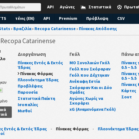
API
Αγώνες
Στατιστικά
Πρωτα
TTS
τένις (EN)
API
Premium
Πρόβλεψη
CSV
Stats
›
Βραζιλία
›
Recopa Catarinense
›
Πίνακας Απόδοσης
α Recopa Catarinense
α
Διοργάνωση
Γκόλ
Πάνω α
λλο
Πίνακες Εντός & Εκτός
ΜΟ Συνολικών Γκόλ
Πίνακες 
Έδρας
0.5 ~ 5.5
Γκόλ που Σκόραραν
Πίνακας Φόρμας
Πίνακες 
Γκόλ που Δέχτηκαν
0.5 ~ 5.5
Πλεονέκτημα Έδρας
Ανέπαφη Εστία
ηκαν
Πίνακες
Προβλέψεις
Σκόραραν Και οι Δύο
Κάρτες
Παρουσία
Ομάδες
Σουτ
Στατιστικά Παίκτη
Αγώνες Χωρίς να
μένο
Σκοράρει
Ισοπαλίες
xG (Αναμενόμενα Γκόλ)
ικά
Μισθοί
τικά
ες Εντός & Εκτός Έδρας
-
Πίνακας Φόρμας
-
Πλεονέκτημα Έδρας
οί