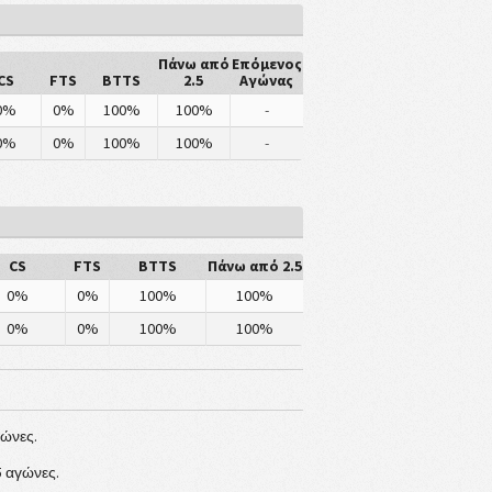
Πάνω από
Επόμενος
CS
FTS
BTTS
2.5
Αγώνας
0%
0%
100%
100%
-
0%
0%
100%
100%
-
CS
FTS
BTTS
Πάνω από 2.5
0%
0%
100%
100%
0%
0%
100%
100%
γώνες.
5 αγώνες.