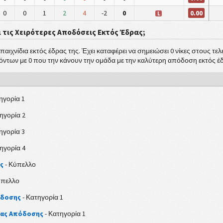
0.00
0
0
1
2
4
-2
0
L
ι τις Χειρότερες Αποδόσεις Εκτός Έδρας;
αιχνίδια εκτός έδρας της. Έχει καταφέρει να σημειώσει 0 νίκες στους τελ
πόντων με 0 που την κάνουν την ομάδα με την καλύτερη απόδοση εκτός έ
ηγορία 1
ηγορία 2
ηγορία 3
ηγορία 4
ς
- Κύπελλο
ύπελλο
όδοσης
- Κατηγορία 1
κας Απόδοσης
- Κατηγορία 1