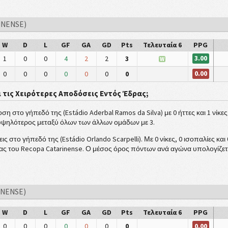
INENSE)
W
D
L
GF
GA
GD
Pts
Τελευταία 6
PPG
3.00
1
0
0
4
2
2
3
W
0.00
0
0
0
0
0
0
0
ι τις Χειρότερες Αποδόσεις Εντός Έδρας;
η στο γήπεδό της (Estádio Aderbal Ramos da Silva) με 0 ήττες και 1 νίκε
 υψηλότερος μεταξύ όλων των άλλων ομάδων με 3.
σεις στο γήπεδό της (Estádio Orlando Scarpelli). Με 0 νίκες, 0 ισοπαλίες κ
ας του Recopa Catarinense. Ο μέσος όρος πόντων ανά αγώνα υπολογίζετ
INENSE)
W
D
L
GF
GA
GD
Pts
Τελευταία 6
PPG
0.00
0
0
0
0
0
0
0