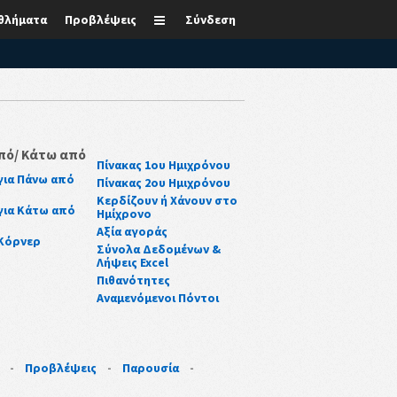
θλήματα
Προβλέψεις
Σύνδεση
πό/ Κάτω από
Πίνακας 1ου Ημιχρόνου
για Πάνω από
Πίνακας 2ου Ημιχρόνου
Κερδίζουν ή Χάνουν στο
για Κάτω από
Ημίχρονο
Αξία αγοράς
 Κόρνερ
Σύνολα Δεδομένων &
Λήψεις Excel
Πιθανότητες
Αναμενόμενοι Πόντοι
-
Προβλέψεις
-
Παρουσία
-