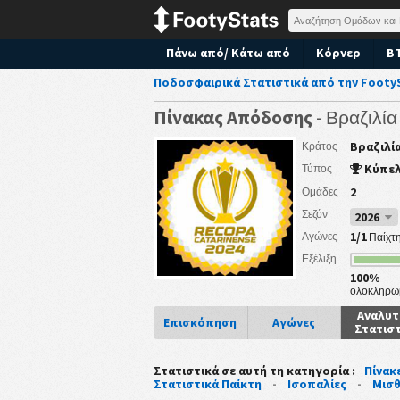
Πάνω από/ Κάτω από
Κόρνερ
B
Ποδοσφαιρικά Στατιστικά από την Footy
Πίνακας Απόδοσης
- Βραζιλί
Βραζιλί
Κράτος
Κύπε
Τύπος
2
Ομάδες
Σεζόν
2026
1/1
Αγώνες
Παίχτ
Εξέλιξη
100%
ολοκληρω
Αναλυτ
Επισκόπηση
Αγώνες
Στατισ
Στατιστικά σε αυτή τη κατηγορία :
Πίνακ
Στατιστικά Παίκτη
-
Ισοπαλίες
-
Μισθ