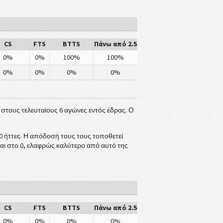
CS
FTS
BTTS
Πάνω από 2.5
0%
0%
100%
100%
0%
0%
0%
0%
ς στους τελευταίους 6 αγώνες εντός έδρας. Ο
αι 0 ήττες. Η απόδοσή τους τους τοποθετεί
αι στο 0, ελαφρώς καλύτερο από αυτό της
CS
FTS
BTTS
Πάνω από 2.5
0%
0%
0%
0%