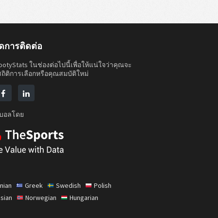
ดการติดต่อ
otyStats ในช่องต่อไปนี้เพื่อให้แน่ใจว่าคุณจะ
ถิติการเลือกหรือคุณสมบัติใหม่
ตบอลโดย
nian
Greek
Swedish
Polish
sian
Norwegian
Hungarian