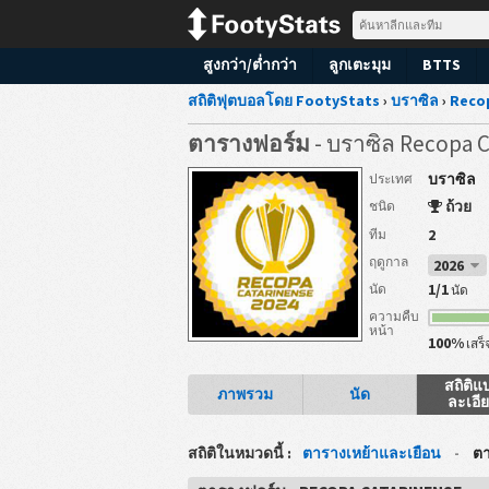
สูงกว่า/ต่ำกว่า
ลูกเตะมุม
BTTS
สถิติฟุตบอลโดย FootyStats
›
บราซิล
›
Reco
ตารางฟอร์ม
- บราซิล Recopa 
บราซิล
ประเทศ
ถ้วย
ชนิด
2
ทีม
ฤดูกาล
2026
1/1
นัด
นัด
ความคืบ
หน้า
100%
เสร็จ
สถิติแ
ภาพรวม
นัด
ละเอี
สถิติในหมวดนี้ :
ตารางเหย้าและเยือน
-
ตา