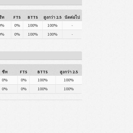
ชีท
FTS
BTTS
สูงกว่า 2.5
นัดต่อไป
0%
0%
100%
100%
-
0%
0%
100%
100%
-
ชีท
FTS
BTTS
สูงกว่า 2.5
0%
0%
100%
100%
0%
0%
100%
100%