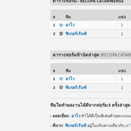
ตารางฟอร์ม - RECOPA CATARINENSE
#
ทีม
แข่ง
1
อาไว
1
2
ฟิเกอร์เร้นซ์
1
ตารางฟอร์มห้านัดล่าสุด
(RECOPA CATAR
#
ทีม
แข่ง
1
อาไว
1
2
ฟิเกอร์เร้นซ์
1
ทีมใดทำผลงานได้ดีจากฟอร์ม 5 ครั้งล่าสุด -
•
ยอดเยี่ยม
:
อาไว
ทำได้ดีเป็นพิเศษด้วยคะแนน 3 
•
ดีมาก
:
ฟิเกอร์เร้นซ์
อยู่ในเส้นทางเดียวกับ
อา