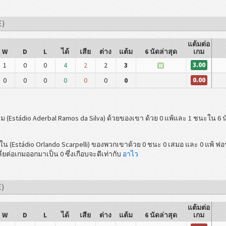
E)
แต้มต่อ
W
D
L
ได้
เสีย
ต่าง
แต้ม
6 นัดล่าสุด
เกม
3.00
1
0
0
4
2
2
3
W
0.00
0
0
0
0
0
0
0
สนาม (Estádio Aderbal Ramos da Silva) ด้วยของเขา ด้วย 0 แพ้และ 1 ชนะใน 6 นัด
ใน (Estádio Orlando Scarpelli) ของพวกเขาด้วย 0 ชนะ 0 เสมอ และ 0 แพ้ 
ยต่อเกมออกมาเป็น 0 ซึ่งเกือบจะดีเท่ากับ
อาไว
)
แต้มต่อ
W
D
L
ได้
เสีย
ต่าง
แต้ม
6 นัดล่าสุด
เกม