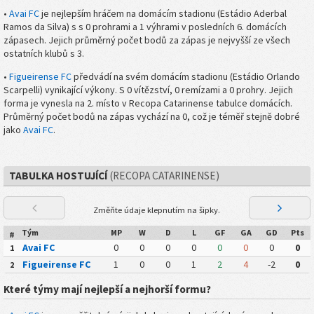
•
Avai FC
je nejlepším hráčem na domácím stadionu (Estádio Aderbal
Ramos da Silva) s s 0 prohrami a 1 výhrami v posledních 6. domácích
zápasech. Jejich průměrný počet bodů za zápas je nejvyšší ze všech
ostatních klubů s 3.
•
Figueirense FC
předvádí na svém domácím stadionu (Estádio Orlando
Scarpelli) vynikající výkony. S 0 vítězství, 0 remízami a 0 prohry. Jejich
forma je vynesla na 2. místo v Recopa Catarinense tabulce domácích.
Průměrný počet bodů na zápas vychází na 0, což je téměř stejně dobré
jako
Avai FC
.
TABULKA HOSTUJÍCÍ
(RECOPA CATARINENSE)
Změňte údaje klepnutím na šipky.
Tým
MP
W
D
L
GF
GA
GD
Pts
#
Avai FC
0
0
0
0
0
0
0
0
1
Figueirense FC
1
0
0
1
2
4
-2
0
2
Které týmy mají nejlepší a nejhorší formu?