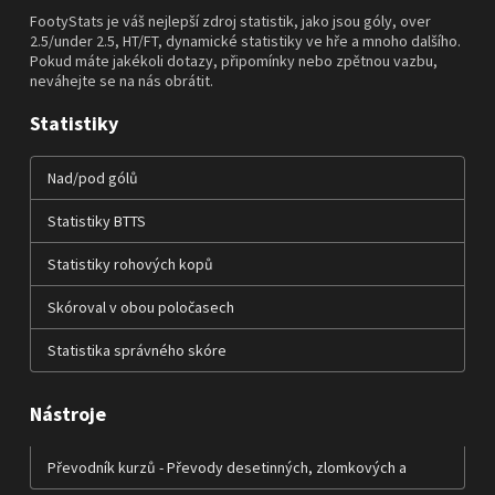
FootyStats je váš nejlepší zdroj statistik, jako jsou góly, over
2.5/under 2.5, HT/FT, dynamické statistiky ve hře a mnoho dalšího.
Pokud máte jakékoli dotazy, připomínky nebo zpětnou vazbu,
neváhejte se na nás obrátit.
Statistiky
Nad/pod gólů
Statistiky BTTS
Statistiky rohových kopů
Skóroval v obou poločasech
Statistika správného skóre
Nástroje
Převodník kurzů - Převody desetinných, zlomkových a