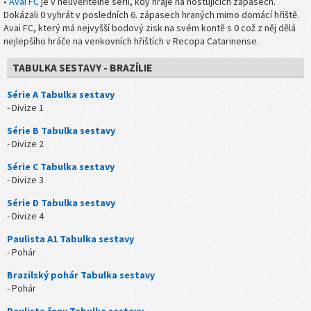
•
Avai FC
je v neuvěřitelné sérii, kdy hraje na hostujících zápasech.
Dokázali 0 vyhrát v posledních 6. zápasech hraných mimo domácí hřiště.
Avai FC, který má nejvyšší bodový zisk na svém kontě s 0 což z něj dělá
nejlepšího hráče na venkovních hřištích v Recopa Catarinense.
TABULKA SESTAVY - BRAZÍLIE
Série A Tabulka sestavy
- Divize 1
Série B Tabulka sestavy
- Divize 2
Série C Tabulka sestavy
- Divize 3
Série D Tabulka sestavy
- Divize 4
Paulista A1 Tabulka sestavy
- Pohár
Brazilský pohár Tabulka sestavy
- Pohár