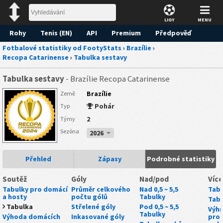
LIGY
MENU
Rohy
Tenis (EN)
API
Premium
Předpověď
Fotbalové statistiky od FootyStats
›
Brazílie
›
Recopa Catarinense
›
Tabulka sestavy
Tabulka sestavy
- Brazílie Recopa Catarinense
Brazílie
Země
Pohár
Typ
2
Týmy
Sezóna
2026
Přehled
Zápasy
Podrobné statistiky
Soutěž
Góly
Nad/pod
Více
Tabulky pro domácí
Průměr celkového
Nad 0,5 ~ 5,5
Tabu
a hosty
počtu gólů
Tabulky
Tabu
Tabulka
Střelené góly
Pod 0,5 ~ 5,5
Výhr
Tabulky
Výhoda domácích
Inkasované góly
proh