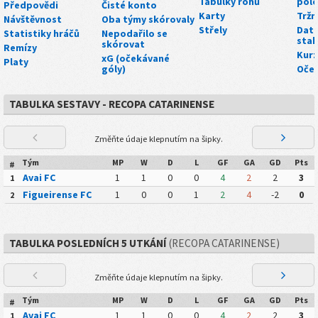
Tabulky rohů
polo
Předpovědi
Čisté konto
Karty
Tržn
Návštěvnost
Oba týmy skórovaly
Střely
Dato
Statistiky hráčů
Nepodařilo se
stah
skórovat
Remízy
Kurz
xG (očekávané
Platy
góly)
Oče
TABULKA SESTAVY - RECOPA CATARINENSE
Změňte údaje klepnutím na šipky.
Tým
MP
W
D
L
GF
GA
GD
Pts
#
Avai FC
1
1
0
0
4
2
2
3
1
Figueirense FC
1
0
0
1
2
4
-2
0
2
TABULKA POSLEDNÍCH 5 UTKÁNÍ
(RECOPA CATARINENSE)
Změňte údaje klepnutím na šipky.
Tým
MP
W
D
L
GF
GA
GD
Pts
#
Avai FC
1
1
0
0
4
2
2
3
1