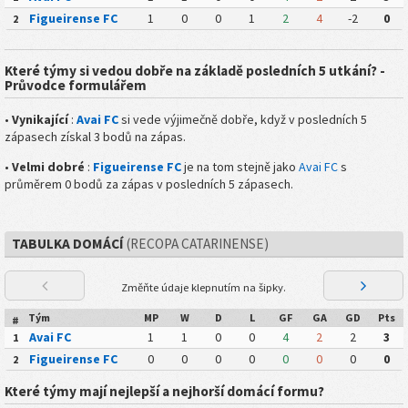
Figueirense FC
1
0
0
1
2
4
-2
0
2
Které týmy si vedou dobře na základě posledních 5 utkání? -
Průvodce formulářem
•
Vynikající
:
Avai FC
si vede výjimečně dobře, když v posledních 5
zápasech získal 3 bodů na zápas.
•
Velmi dobré
:
Figueirense FC
je na tom stejně jako
Avai FC
s
průměrem 0 bodů za zápas v posledních 5 zápasech.
TABULKA DOMÁCÍ
(RECOPA CATARINENSE)
Změňte údaje klepnutím na šipky.
Tým
MP
W
D
L
GF
GA
GD
Pts
#
Avai FC
1
1
0
0
4
2
2
3
1
Figueirense FC
0
0
0
0
0
0
0
0
2
Které týmy mají nejlepší a nejhorší domácí formu?