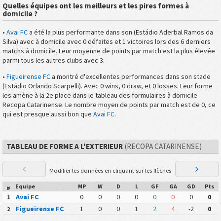
Quelles équipes ont les meilleurs et les pires formes à
domicile ?
•
Avai FC
a été la plus performante dans son (Estádio Aderbal Ramos da
Silva) avec à domicile avec 0 défaites et 1 victoires lors des 6 derniers
matchs à domicile. Leur moyenne de points par match est la plus élevée
parmi tous les autres clubs avec 3.
•
Figueirense FC
a montré d'excellentes performances dans son stade
(Estádio Orlando Scarpelli). Avec 0 wins, 0 draw, et 0 losses. Leur forme
les amène à la 2e place dans le tableau des formulaires à domicile
Recopa Catarinense. Le nombre moyen de points par match est de 0, ce
qui est presque aussi bon que
Avai FC
.
TABLEAU DE FORME A L'EXTERIEUR
(RECOPA CATARINENSE)
Modifier les données en cliquant sur les flèches
Equipe
MP
W
D
L
GF
GA
GD
Pts
#
Avai FC
0
0
0
0
0
0
0
0
1
Figueirense FC
1
0
0
1
2
4
-2
0
2