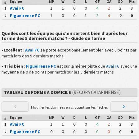
Equipe
MP
W
D
L
GF
GA
GD
Pts
#
Avai FC
1
1
0
0
4
2
2
3
1
Figueirense FC
1
0
0
1
2
4
-2
0
2
Quelles sont les équipes qui s'en sortent bien d'après leur
forme des 5 derniers matchs ? - Guide de forme
•
Excellent
:
Avai FC
se porte exceptionnellement bien avec 3 points par
match lors des 5 derniers matchs.
•
Très bien
:
Figueirense FC
est sur la même piste que
Avai FC
avec une
moyenne de 0 de points par match sur les 5 derniers matchs
TABLEAU DE FORME A DOMICILE
(RECOPA CATARINENSE)
Modifier les données en cliquant sur les flèches
Equipe
MP
W
D
L
GF
GA
GD
Pts
#
Avai FC
1
1
0
0
4
2
2
3
1
Figueirense FC
0
0
0
0
0
0
0
0
2