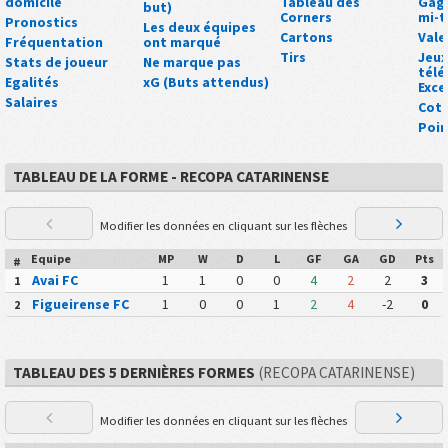
domicile
Tableau des
Gagn
but)
Corners
mi-
Pronostics
Les deux équipes
Cartons
Vale
Fréquentation
ont marqué
Tirs
Jeux
Stats de joueur
Ne marque pas
tél
Egalités
xG (Buts attendus)
Exce
Salaires
Cot
Poin
TABLEAU DE LA FORME - RECOPA CATARINENSE
Modifier les données en cliquant sur les flèches
Equipe
MP
W
D
L
GF
GA
GD
Pts
#
Avai FC
1
1
0
0
4
2
2
3
1
Figueirense FC
1
0
0
1
2
4
-2
0
2
TABLEAU DES 5 DERNIÈRES FORMES
(RECOPA CATARINENSE)
Modifier les données en cliquant sur les flèches