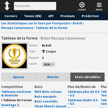
LIGUES
MENU
Corners
Tennis (EN)
API
Premium
Prédiction
Les Statistiques sur le foot par Footystats
›
Brésil
›
Recopa Catarinense
›
Tableau de la forme
Tableau de la forme
- Brésil Recopa Catarinense
Brésil
Nation
Coupe
Type
2
Équipes
saison
2026
Aperçu
Matchs
Stats détaillées
Competition
Buts
Plus de/Moins de
Plus
Tableaux extérieur
MOY Buts totaux
Tableaux plus de 0.5
Tabl
& domicile
~ 5.5
Tem
Buts marqués
Tableau de Forme
Tableaux Under 0.5
Tabl
Buts concédés
~ 5.5
tem
Avantage à
Clean Sheets (aucun