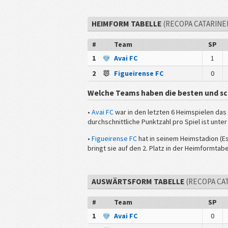
HEIMFORM TABELLE
(RECOPA CATARINE
#
Team
SP
1
Avai FC
1
2
Figueirense FC
0
Welche Teams haben die besten und s
•
Avai FC
war in den letzten 6 Heimspielen das
durchschnittliche Punktzahl pro Spiel ist unte
•
Figueirense FC
hat in seinem Heimstadion (Es
bringt sie auf den 2. Platz in der Heimformtab
AUSWÄRTSFORM TABELLE
(RECOPA CA
#
Team
SP
1
Avai FC
0