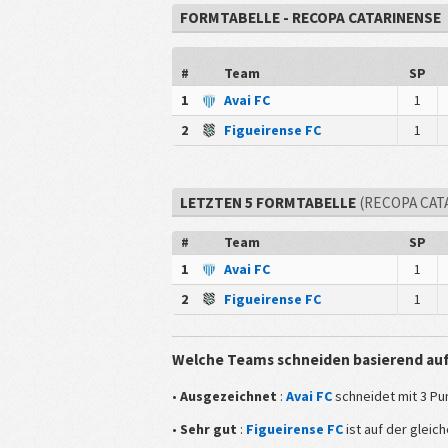
FORMTABELLE - RECOPA CATARINENSE
#
Team
SP
1
Avai FC
1
2
Figueirense FC
1
LETZTEN 5 FORMTABELLE
(RECOPA CAT
#
Team
SP
1
Avai FC
1
2
Figueirense FC
1
Welche Teams schneiden basierend auf 
•
Ausgezeichnet
:
Avai FC
schneidet mit 3 Pun
•
Sehr gut
:
Figueirense FC
ist auf der gleic