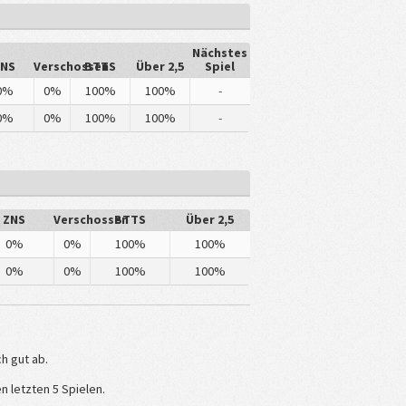
Nächstes
ZNS
Verschossen
BTTS
Über 2,5
Spiel
0%
0%
100%
100%
-
0%
0%
100%
100%
-
ZNS
Verschossen
BTTS
Über 2,5
0%
0%
100%
100%
0%
0%
100%
100%
h gut ab.
n letzten 5 Spielen.