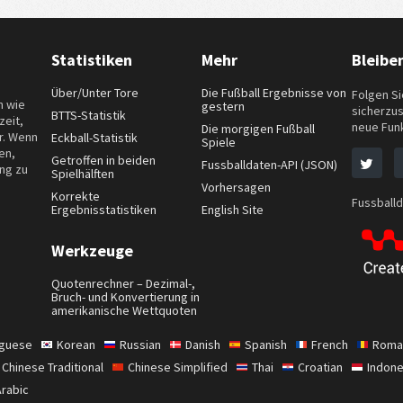
Statistiken
Mehr
Bleibe
Über/Unter Tore
Die Fußball Ergebnisse von
Folgen Si
n wie
gestern
sicherzus
BTTS-Statistik
zeit,
neue Fun
Die morgigen Fußball
r. Wenn
Eckball-Statistik
Spiele
en,
Getroffen in beiden
Fussballdaten-API (JSON)
ung zu
Spielhälften
Vorhersagen
Korrekte
Fussballd
Ergebnisstatistiken
English Site
Werkzeuge
Quotenrechner – Dezimal-,
Bruch- und Konvertierung in
amerikanische Wettquoten
uguese
Korean
Russian
Danish
Spanish
French
Roma
Chinese Traditional
Chinese Simplified
Thai
Croatian
Indone
Arabic