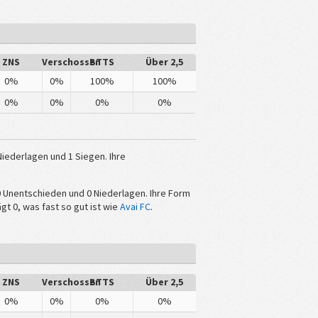
ZNS
Verschossen
BTTS
Über 2,5
0%
0%
100%
100%
0%
0%
0%
0%
iederlagen und 1 Siegen. Ihre
0 Unentschieden und 0 Niederlagen. Ihre Form
gt 0, was fast so gut ist wie
Avai FC
.
ZNS
Verschossen
BTTS
Über 2,5
0%
0%
0%
0%