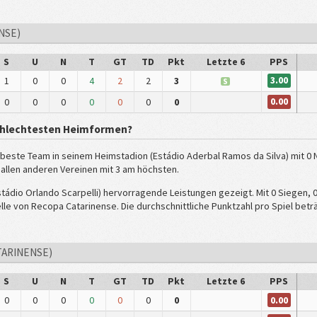
NSE)
S
U
N
T
GT
TD
Pkt
Letzte 6
PPS
3.00
1
0
0
4
2
2
3
S
0.00
0
0
0
0
0
0
0
chlechtesten Heimformen?
 beste Team in seinem Heimstadion (Estádio Aderbal Ramos da Silva) mit 0 N
r allen anderen Vereinen mit 3 am höchsten.
tádio Orlando Scarpelli) hervorragende Leistungen gezeigt. Mit 0 Siegen, 
elle von Recopa Catarinense. Die durchschnittliche Punktzahl pro Spiel beträ
TARINENSE)
S
U
N
T
GT
TD
Pkt
Letzte 6
PPS
0.00
0
0
0
0
0
0
0