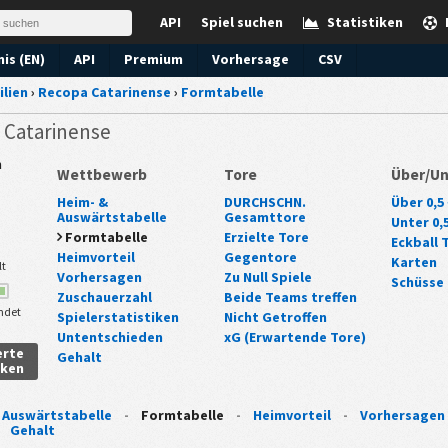
API
Spiel suchen
Statistiken
is (EN)
API
Premium
Vorhersage
CSV
ilien
›
Recopa Catarinense
›
Formtabelle
a Catarinense
n
Wettbewerb
Tore
Über/Un
Heim- &
DURCHSCHN.
Über 0,5 
Auswärtstabelle
Gesamttore
Unter 0,5
Formtabelle
Erzielte Tore
Eckball 
Heimvorteil
Gegentore
Karten
lt
Vorhersagen
Zu Null Spiele
Schüsse
Zuschauerzahl
Beide Teams treffen
ndet
Spielerstatistiken
Nicht Getroffen
Untentschieden
xG (Erwartende Tore)
erte
Gehalt
iken
 Auswärtstabelle
-
Formtabelle
-
Heimvorteil
-
Vorhersagen
-
Gehalt