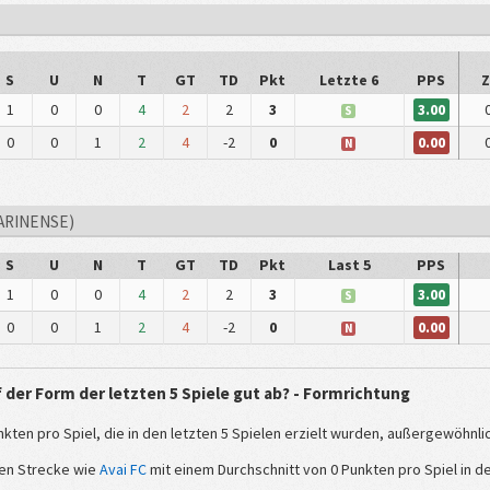
S
U
N
T
GT
TD
Pkt
Letzte 6
PPS
3.00
1
0
0
4
2
2
3
S
0.00
0
0
1
2
4
-2
0
N
ARINENSE)
S
U
N
T
GT
TD
Pkt
Last 5
PPS
3.00
1
0
0
4
2
2
3
S
0.00
0
0
1
2
4
-2
0
N
der Form der letzten 5 Spiele gut ab? - Formrichtung
kten pro Spiel, die in den letzten 5 Spielen erzielt wurden, außergewöhnlic
hen Strecke wie
Avai FC
mit einem Durchschnitt von 0 Punkten pro Spiel in de