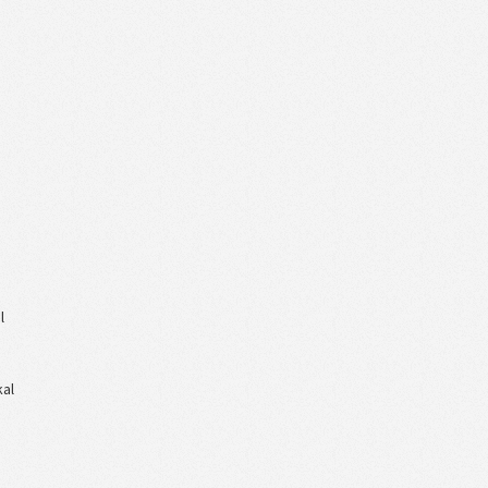
l
kal