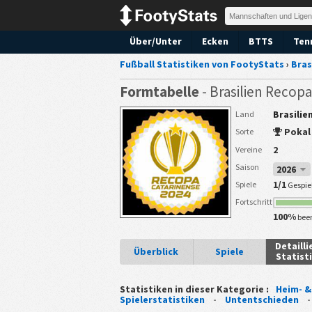
Über/Unter
Ecken
BTTS
Tenn
Fußball Statistiken von FootyStats
›
Bras
Formtabelle
- Brasilien Recop
Brasilie
Land
Pokal
Sorte
2
Vereine
Saison
2026
1/1
Spiele
Gespie
Fortschritt
100%
bee
Detailli
Überblick
Spiele
Statist
Statistiken in dieser Kategorie :
Heim- &
Spielerstatistiken
-
Untentschieden