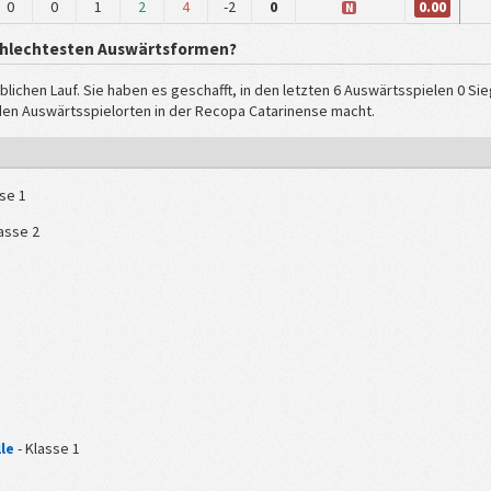
0.00
0
0
1
2
4
-2
0
N
chlechtesten Auswärtsformen?
lichen Lauf. Sie haben es geschafft, in den letzten 6 Auswärtsspielen 0 Sie
den Auswärtsspielorten in der Recopa Catarinense macht.
se 1
asse 2
le
- Klasse 1