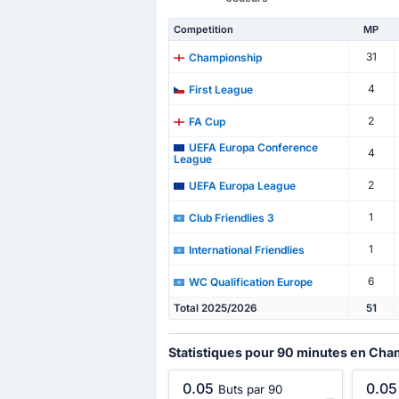
Competition
MP
31
Championship
4
First League
2
FA Cup
UEFA Europa Conference
4
League
2
UEFA Europa League
1
Club Friendlies 3
1
International Friendlies
6
WC Qualification Europe
Total 2025/2026
51
Statistiques pour 90 minutes en Ch
0.05
0.05
Buts par 90