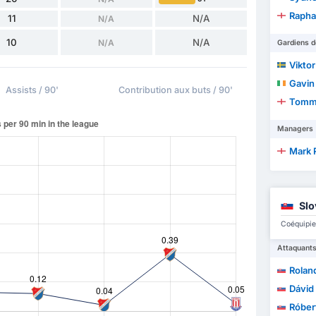
Raphae
11
N/A
N/A
10
N/A
N/A
Gardiens d
Vikto
Gavin
Assists / 90'
Contribution aux buts / 90'
Tomm
Managers
Mark 
Slo
Coéquipie
Attaquant
Rolan
Dávid
Róber