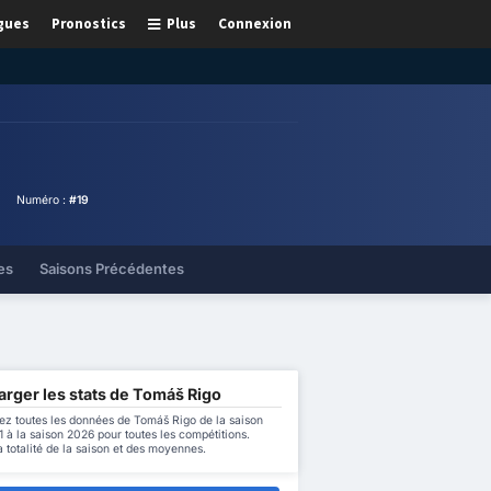
gues
Pronostics
Plus
Connexion
Numéro :
#19
es
Saisons Précédentes
arger les stats de Tomáš Rigo
ez toutes les données de Tomáš Rigo de la saison
à la saison 2026 pour toutes les compétitions.
a totalité de la saison et des moyennes.