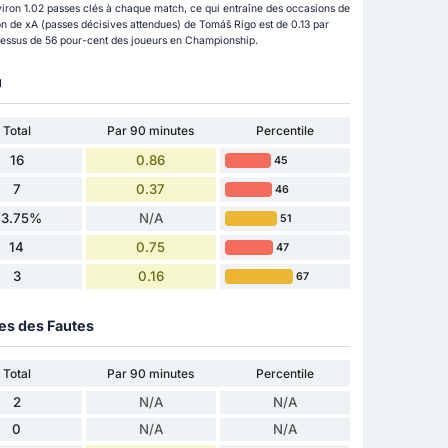
viron 1.02 passes clés à chaque match, ce qui entraîne des occasions de
on de xA (passes décisives attendues) de Tomáš Rigo est de 0.13 par
 dessus de 56 pour-cent des joueurs en Championship.
u
Total
Par 90 minutes
Percentile
16
0.86
45
7
0.37
46
43.75%
N/A
51
14
0.75
47
3
0.16
67
ues des Fautes
Total
Par 90 minutes
Percentile
2
N/A
N/A
0
N/A
N/A