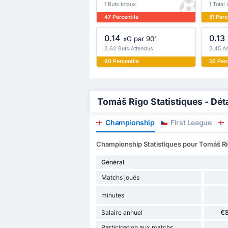
1 Buts totaux
1 Total
47 Percentile
51 Perc
0.14
0.13
xG par 90'
2.62 Buts Attendus
2.45 A
60 Percentile
56 Perc
Tomáš Rigo Statistiques - Déta
Championship
First League
Championship Statistiques pour Tomáš R
Général
Matchs joués
minutes
€
Salaire annuel
Participation aux matchs