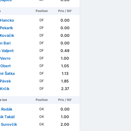
s
Position
Pris / 90'
 Hancko
0.00
DF
Pekarík
0.00
DF
 Kováčik
0.00
DF
án Bari
0.00
DF
 Valjent
0.49
DF
 Vavro
1.00
DF
Obert
1.05
DF
ír Šatka
1.13
DF
Pávek
1.85
DF
 Krčík
2.37
DF
e but
Position
Pris / 90'
 Rodák
0.00
GK
ik Takáč
1.00
GK
 Surovčík
2.00
GK