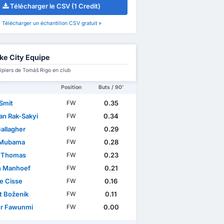
Télécharger le CSV (1 Credit)
Télécharger un échantillon CSV gratuit »
ke City Equipe
ipiers de Tomáš Rigo en club
s
Position
Buts / 90'
 Smit
0.35
FW
an Rak-Sakyi
0.34
FW
allagher
0.29
FW
 Mubama
0.28
FW
 Thomas
0.23
FW
on Manhoef
0.21
FW
e Cisse
0.16
FW
t Boženík
0.11
FW
r Fawunmi
0.00
FW