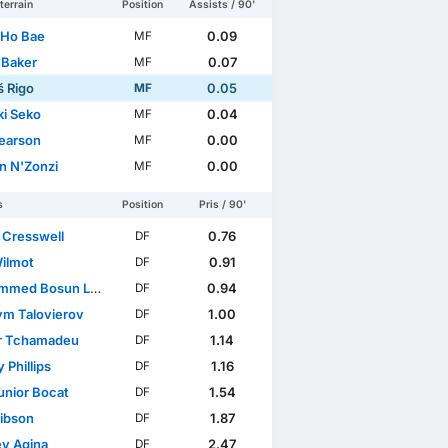
terrain
Position
Assists / 90'
Ho Bae
0.09
MF
 Baker
0.07
MF
 Rigo
0.05
MF
ki Seko
0.04
MF
earson
0.00
MF
n N'Zonzi
0.00
MF
s
Position
Pris / 90'
 Cresswell
0.76
DF
ue
Club Friendlies 3
International Friendlies
WC Qualifica
ilmot
0.91
DF
med Bosun Lawal
0.94
DF
m Talovierov
1.00
DF
r Tchamadeu
1.14
DF
 Phillips
1.16
DF
unior Bocat
1.54
DF
ibson
1.87
DF
y Agina
2.47
DF