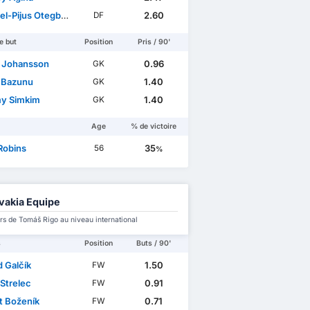
l-Pijus Otegbayo
2.60
DF
e but
Position
Pris / 90'
r Johansson
0.96
GK
 Bazunu
1.40
GK
y Simkim
1.40
GK
Age
% de victoire
Robins
35
56
%
vakia Equipe
rs de Tomáš Rigo au niveau international
s
Position
Buts / 90'
d Galčík
1.50
FW
 Strelec
0.91
FW
t Boženík
0.71
FW