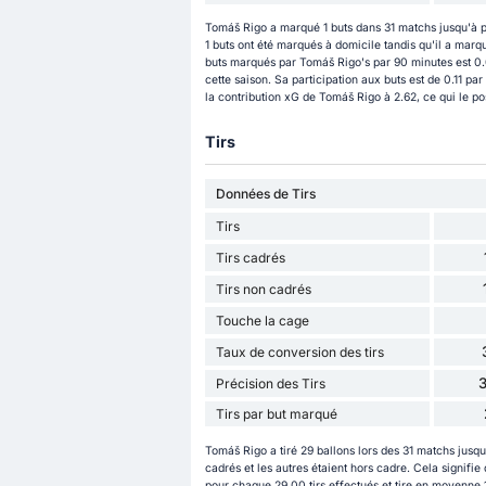
Tomáš Rigo a marqué 1 buts dans 31 matchs jusqu'à p
1 buts ont été marqués à domicile tandis qu'il a marq
buts marqués par Tomáš Rigo's par 90 minutes est 0.0
cette saison. Sa participation aux buts est de 0.11 p
la contribution xG de Tomáš Rigo à 2.62, ce qui le p
Tirs
Données de Tirs
Tirs
Tirs cadrés
Tirs non cadrés
Touche la cage
Taux de conversion des tirs
Précision des Tirs
Tirs par but marqué
Tomáš Rigo a tiré 29 ballons lors des 31 matchs jusqu'
cadrés et les autres étaient hors cadre. Cela signifie
pour chaque 29.00 tirs effectués et tire en moyenne 1