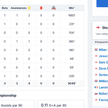
Buts
Assistances
Min'
PEN
1
1
2
0
0
1683'
1
0
1
0
0
231'
Sto
0
0
0
0
0
154'
Les coéqu
0
1
1
0
0
360'
Attaquant
Milan
0
0
0
0
0
180'
Jesur
0
0
0
0
0
46'
Sam G
0
0
0
0
0
59'
Divin
Sorba
1
0
0
0
0
335'
Milli
3
2
4
0
0
3048'
Lamin
Róber
ampionship
Favou
0.11
Assists par 90
G+A par 90