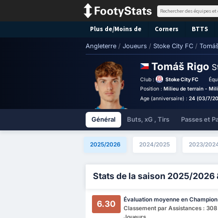
Plus de/Moins de
Corners
BTTS
Angleterre
/
Joueurs
/
Stoke City FC
/
Tomáš
Tomáš Rigo
S
Club :
Stoke City FC
Équ
Position :
Milieu de terrain - Mil
Age (anniversaire) :
24 (03/7/2
Général
Buts, xG , Tirs
Passes et P
2025/2026
2024/2025
2023/202
Stats de la saison 2025/2026 
Évaluation moyenne en Champion
6.30
Classement par Assistances : 308
Joueurs