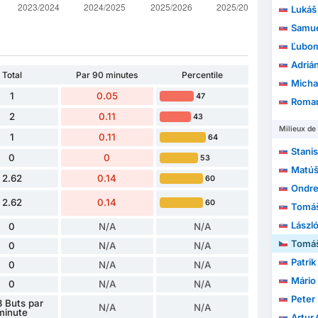
Lukáš 
Samue
Ľubom
Adrián
Total
Par 90 minutes
Percentile
Micha
1
0.05
47
Roman
2
0.11
43
Milieux de 
1
0.11
64
Stani
0
0
53
Matúš
2.62
0.14
60
Ondre
2.62
0.14
60
Tomáš
Lászl
0
N/A
N/A
Tomáš
0
N/A
N/A
Patri
0
N/A
N/A
Mário
0
N/A
N/A
Peter
 Buts par
N/A
N/A
minute
Artur