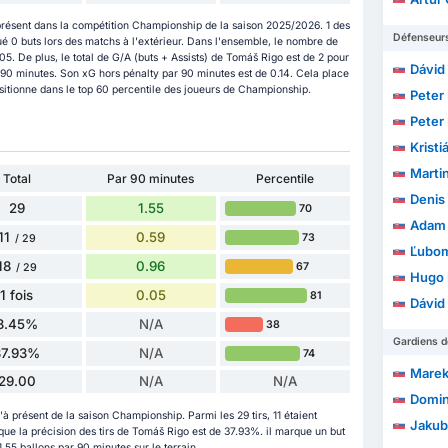
résent dans la compétition Championship de la saison 2025/2026. 1 des
Défenseur
ué 0 buts lors des matchs à l'extérieur. Dans l'ensemble, le nombre de
5. De plus, le total de G/A (buts + Assists) de Tomáš Rigo est de 2 pour
Dávid
ar 90 minutes. Son xG hors pénalty par 90 minutes est de 0.14. Cela place
ositionne dans le top 60 percentile des joueurs de Championship.
Peter 
Peter
Kristi
Martin
Total
Par 90 minutes
Percentile
Denis
29
1.55
70
Adam 
11
0.59
73
/ 29
Ľubom
18
0.96
67
/ 29
Hugo 
1 fois
0.05
81
Dávid
3.45%
N/A
38
Gardiens d
37.93%
N/A
74
Marek
29.00
N/A
N/A
Domin
à présent de la saison Championship. Parmi les 29 tirs, 11 étaient
Jakub
 que la précision des tirs de Tomáš Rigo est de 37.93%. il marque un but
.55 ballons par 90 minutes sur le terrain.