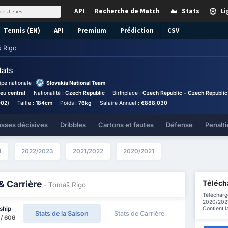
API
Recherche de Match
Stats
Li
Tennis (EN)
API
Premium
Prédiction
CSV
 Rigo
tats
ipe nationale :
Slovakia National Team
ieu central
Nationalité :
Czech Republic
Birthplace :
Czech Republic - Czech Republic
002)
Taille :
184cm
Poids :
76kg
Salaire Annuel :
€888,030
asses décisives
Dribbles
Cartons et fautes
Défense
Penalti
4
2022/2023
2021/2022
2020/2021
Téléch
& Carrière
- Tomáš Rigo
Télécharg
2020/2021 
Contient l
ship
Stats de la Saison
Stats de Carrière
 / 606