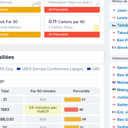
Milieux de 
 d'Assists
Participation Totale aux Buts 2
entile
43 Percentile
Joon-
Lewis
0.11
xA Par 90
Cartons par 90
Tomáš
ssists Attendus
2 Cartons Totaux
Tatsu
entile
32 Percentile
Ben P
Steve
illées
Défenseur
Aaron
FA Cup
UEFA Europa Conference League
UEFA Europa Leag
Ben W
igo
Moham
Maksy
Total
Par 90 minutes
Percentile
Junio
31
N/A
57
Ashley
54 minutes par
1683
48
match
Eric J
888,030
N/A
Ben G
58
Sydne
20
N/A
51