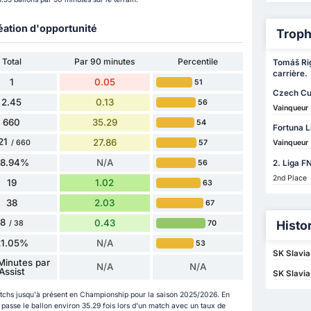
éation d'opportunité
Troph
Total
Par 90 minutes
Percentile
Tomáš Rig
carrière.
1
0.05
51
Czech C
2.45
0.13
56
Vainqueur
660
35.29
54
Fortuna L
21
27.86
57
Vainqueur
/ 660
78.94%
N/A
2. Liga F
56
2nd Place
19
1.02
63
38
2.03
67
8
0.43
Histo
70
/ 38
21.05%
N/A
53
SK Slavia
Minutes par
N/A
N/A
Assist
SK Slavia
atchs jusqu'à présent en Championship pour la saison 2025/2026. En
passe le ballon environ 35.29 fois lors d'un match avec un taux de