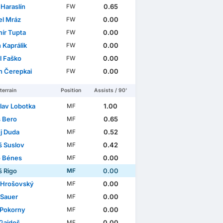
Haraslín
0.65
FW
l Mráz
0.00
FW
ír Tupta
0.00
FW
 Kaprálik
0.00
FW
l Faško
0.00
FW
 Čerepkai
0.00
FW
terrain
Position
Assists / 90'
slav Lobotka
1.00
MF
 Bero
0.65
MF
j Duda
0.52
MF
 Suslov
0.42
MF
ó Bénes
0.00
MF
 Rigo
0.00
MF
k Hrošovský
0.00
MF
 Sauer
0.00
MF
 Pokorny
0.00
MF
 Gajdoš
0.00
MF