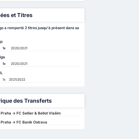
ées et Titres
o a remporté 2 titres jusqu'à présent dans sa
up
1x
2020/2021
iga
1x
2020/2021
NL
1x
2021/2022
rique des Transferts
 Praha -> FC Sellier & Bellot Vlašim
 Praha -> FC Banik Ostrava