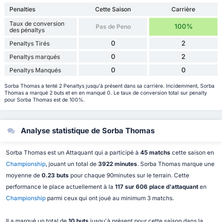
Penalties
Cette Saison
Carrière
Taux de conversion
100%
Pas de Peno
des pénaltys
0
2
Penaltys Tirés
0
2
Penaltys marqués
0
0
Penaltys Manqués
Sorba Thomas a tenté 2 Penaltys jusqu'à présent dans sa carrière. Incidemment, Sorba
Thomas a marqué 2 buts et en en manqué 0. Le taux de conversion total sur penalty
pour Sorba Thomas est de 100%.
Analyse statistique de Sorba Thomas
Sorba Thomas est un Attaquant qui a participé à
45 matchs
cette saison en
Championship
, jouant un total de
3922 minutes
. Sorba Thomas marque une
moyenne de
0.23 buts
pour chaque 90minutes sur le terrain. Cette
performance le place actuellement à la
117 sur 606 place d'attaquant
en
Championship
parmi ceux qui ont joué au minimum 3 matchs.
Il a marqué un total de
10 buts
jusqu'à présent pour cette saison dans la