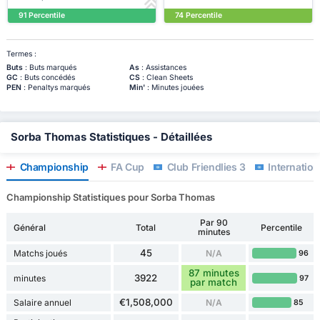
91 Percentile
74 Percentile
Termes :
Buts
: Buts marqués
As
: Assistances
GC
: Buts concédés
CS
: Clean Sheets
PEN
: Penaltys marqués
Min'
: Minutes jouées
Sorba Thomas Statistiques - Détaillées
Championship
FA Cup
Club Friendlies 3
Internation
Championship Statistiques pour Sorba Thomas
Par 90
Général
Total
Percentile
minutes
45
Matchs joués
N/A
96
87 minutes
3922
minutes
97
par match
€1,508,000
Salaire annuel
N/A
85