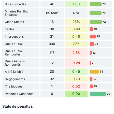
46
1.06
Buts concédés
70
Minutes Par But
85 Min'
N/A
70
Encaissé
13
28%
Clean Sheets
72
30
0.69
Tacles
19
21
0.48
Interceptions
35
330
7.57
Duels au Sol
24
Duels au Sol
117
2.68
12
Remportés
Duels Aériens
12
0.28
7
Remportés
20
0.46
A été Dribblé
55
32
0.73
Dégagements
15
1
0.02
Tirs bloqués
19
0
0.00
Penalties Concédés
99
Stats de penaltys