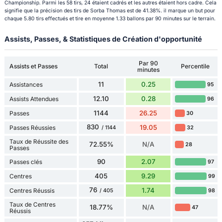
Championship. Parmi les 58 tirs, 24 étaient cadrés et les autres étaient hors cadre. Cela
signifie que la précision des tirs de Sorba Thomas est de 41.38%. il marque un but pour
chaque 5.80 tirs effectués et tire en moyenne 1.33 ballons par 90 minutes sur le terrain.
Assists, Passes, & Statistiques de Création d'opportunité
Par 90
Assists et Passes
Total
Percentile
minutes
11
0.25
Assistances
95
12.10
0.28
Assists Attendues
96
1144
26.25
Passes
30
830
19.05
Passes Réussies
32
/ 1144
Taux de Réussite des
72.55%
N/A
28
Passes
90
2.07
Passes clés
97
405
9.29
Centres
99
76
1.74
Centres Réussis
98
/ 405
Taux de Centres
18.77%
N/A
47
Réussis