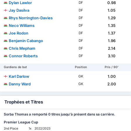
Dylan Lawlor
0.98
DF
Jay Dasilva
1.05
DF
Rhys Norrington-Davies
1.29
DF
Neco Williams
1.35
DF
Joe Rodon
1.37
DF
Benjamin Cabango
1.96
DF
Chris Mepham
2.14
DF
Connor Roberts
3.10
DF
Gardiens de but
Position
Pris / 90'
Karl Darlow
1.00
GK
Danny Ward
2.00
GK
Trophées et Titres
Sorba Thomas a remporté 0 titres jusqu'à présent dans sa carrière.
Premier League Cup
2nd Place
1x
2022/2023