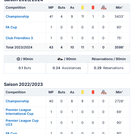
Competition
MP
Buts
As
Min'
PEN
Championship
41
4
9
11
1
0
3433'
FA Cup
1
0
0
0
0
0
90'
Club Friendlies 3
1
0
1
0
0
0
75'
Total 2023/2024
43
4
10
11
1
0
3598'
/ 90min
/ 90min
Réservations / 90min
0.1
Buts
0.24
Assistances
0.29
Réservations
Saison 2022/2023
Competition
MP
Buts
As
Min'
PEN
Championship
40
0
8
9
0
0
2728'
Premier League
1
0
1
0
0
0
69'
International Cup
Premier League Cup
1
0
1
0
0
0
90'
U23
FA Cup
1
0
0
0
0
0
90'