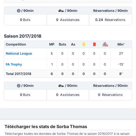
/ 90min
/ 90min
Réservations / 90min
0
Buts
0
Assistances
0.24
Réservations
Saison 2017/2018
Competition
MP
Buts
As
Min'
PEN
National League
5
0
0
0
0
0
21'
FA Trophy
1
0
0
0
0
0
-13'
Total 2017/2018
6
0
0
0
0
0
8'
/ 90min
/ 90min
Réservations / 90min
0
Buts
0
Assistances
0
Réservations
Télécharger les stats de Sorba Thomas
Téléchargez toutes les données de Sorba Thomas de la saison 2016/2017 à la saison