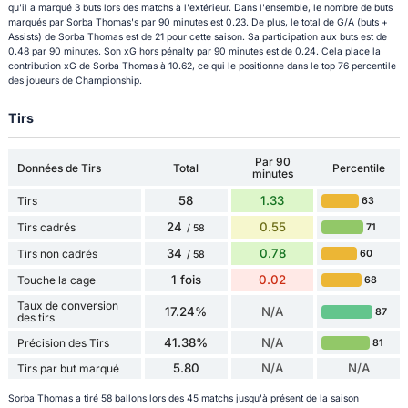
qu'il a marqué 3 buts lors des matchs à l'extérieur. Dans l'ensemble, le nombre de buts
marqués par Sorba Thomas's par 90 minutes est 0.23. De plus, le total de G/A (buts +
Assists) de Sorba Thomas est de 21 pour cette saison. Sa participation aux buts est de
0.48 par 90 minutes. Son xG hors pénalty par 90 minutes est de 0.24. Cela place la
contribution xG de Sorba Thomas à 10.62, ce qui le positionne dans le top 76 percentile
des joueurs de Championship.
Tirs
Par 90
Données de Tirs
Total
Percentile
minutes
58
1.33
Tirs
63
24
0.55
Tirs cadrés
71
/ 58
34
0.78
Tirs non cadrés
60
/ 58
1 fois
0.02
Touche la cage
68
Taux de conversion
17.24%
N/A
87
des tirs
41.38%
N/A
Précision des Tirs
81
5.80
N/A
N/A
Tirs par but marqué
Sorba Thomas a tiré 58 ballons lors des 45 matchs jusqu'à présent de la saison