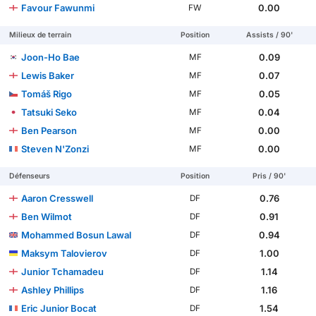
Favour Fawunmi
0.00
FW
Milieux de terrain
Position
Assists / 90'
Joon-Ho Bae
0.09
MF
Lewis Baker
0.07
MF
Tomáš Rigo
0.05
MF
Tatsuki Seko
0.04
MF
Ben Pearson
0.00
MF
Steven N'Zonzi
0.00
MF
Défenseurs
Position
Pris / 90'
Aaron Cresswell
0.76
DF
Ben Wilmot
0.91
DF
Mohammed Bosun Lawal
0.94
DF
Maksym Talovierov
1.00
DF
Junior Tchamadeu
1.14
DF
Ashley Phillips
1.16
DF
Eric Junior Bocat
1.54
DF