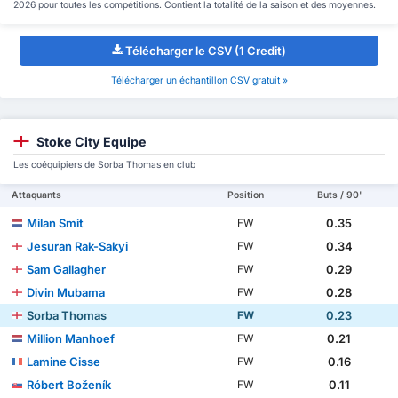
2026 pour toutes les compétitions. Contient la totalité de la saison et des moyennes.
Télécharger le CSV (1 Credit)
Télécharger un échantillon CSV gratuit »
Stoke City Equipe
Les coéquipiers de Sorba Thomas en club
Attaquants
Position
Buts / 90'
Milan Smit
0.35
FW
Jesuran Rak-Sakyi
0.34
FW
Sam Gallagher
0.29
FW
Divin Mubama
0.28
FW
Sorba Thomas
0.23
FW
Million Manhoef
0.21
FW
Lamine Cisse
0.16
FW
Róbert Boženík
0.11
FW