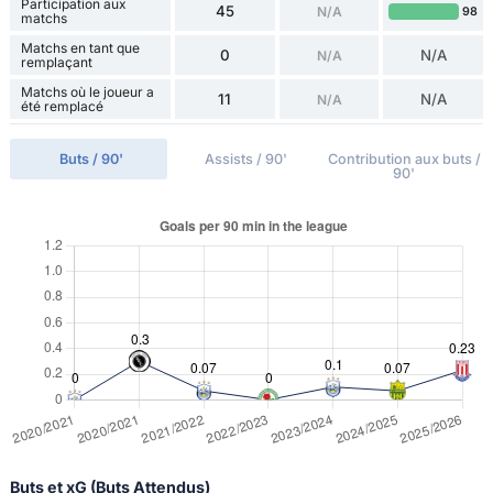
Participation aux
45
N/A
98
matchs
Matchs en tant que
0
N/A
N/A
remplaçant
Matchs où le joueur a
11
N/A
N/A
été remplacé
Buts / 90'
Assists / 90'
Contribution aux buts /
90'
Buts et xG (Buts Attendus)