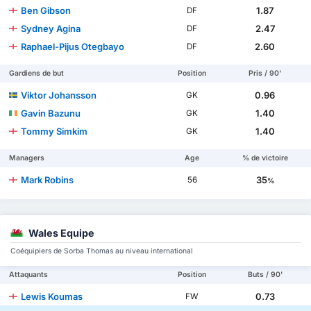
Ben Gibson
1.87
DF
Sydney Agina
2.47
DF
Raphael-Pijus Otegbayo
2.60
DF
Gardiens de but
Position
Pris / 90'
Viktor Johansson
0.96
GK
Gavin Bazunu
1.40
GK
Tommy Simkim
1.40
GK
Managers
Age
% de victoire
Mark Robins
35
56
%
Wales Equipe
Coéquipiers de Sorba Thomas au niveau international
Attaquants
Position
Buts / 90'
Lewis Koumas
0.73
FW