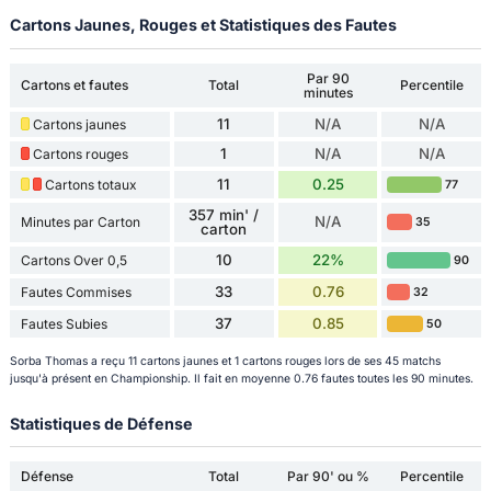
Cartons Jaunes, Rouges et Statistiques des Fautes
Par 90
Cartons et fautes
Total
Percentile
minutes
11
N/A
N/A
Cartons jaunes
1
N/A
N/A
Cartons rouges
11
0.25
Cartons totaux
77
357 min' /
N/A
Minutes par Carton
35
carton
10
22%
Cartons Over 0,5
90
33
0.76
Fautes Commises
32
37
0.85
Fautes Subies
50
Sorba Thomas a reçu 11 cartons jaunes et 1 cartons rouges lors de ses 45 matchs
jusqu'à présent en Championship. Il fait en moyenne 0.76 fautes toutes les 90 minutes.
Statistiques de Défense
Défense
Total
Par 90' ou %
Percentile