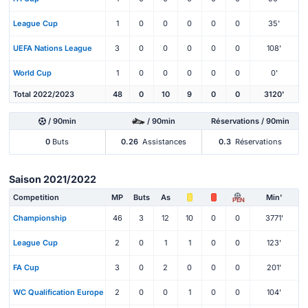
League Cup
1
0
0
0
0
0
35'
UEFA Nations League
3
0
0
0
0
0
108'
World Cup
1
0
0
0
0
0
0'
Total 2022/2023
48
0
10
9
0
0
3120'
/ 90min
/ 90min
Réservations / 90min
0
Buts
0.26
Assistances
0.3
Réservations
Saison 2021/2022
Competition
MP
Buts
As
Min'
PEN
Championship
46
3
12
10
0
0
3771'
League Cup
2
0
1
1
0
0
123'
FA Cup
3
0
2
0
0
0
201'
WC Qualification Europe
2
0
0
1
0
0
104'