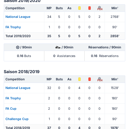
Saison 2019/2020
Competition
MP
Buts
As
Min'
PEN
National League
34
5
0
5
0
2
2768'
FA Trophy
1
0
0
0
0
0
90'
Total 2019/2020
35
5
0
5
0
2
2858'
/ 90min
/ 90min
Réservations / 90min
0.16
Buts
0
Assistances
0.16
Réservations
Saison 2018/2019
Competition
MP
Buts
As
Min'
PEN
National League
32
0
0
4
0
0
1528'
FA Trophy
2
0
0
0
0
0
180'
FA Cup
2
0
0
0
0
0
180'
Challenge Cup
1
0
0
0
0
0
90'
Total 2018/2019
37
0
0
4
0
0
1978'