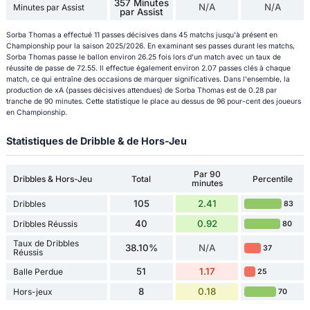
357 Minutes
N/A
N/A
Minutes par Assist
par Assist
Sorba Thomas a effectué 11 passes décisives dans 45 matchs jusqu'à présent en
Championship pour la saison 2025/2026. En examinant ses passes durant les matchs,
Sorba Thomas passe le ballon environ 26.25 fois lors d'un match avec un taux de
réussite de passe de 72.55. Il effectue également environ 2.07 passes clés à chaque
match, ce qui entraîne des occasions de marquer significatives. Dans l'ensemble, la
production de xA (passes décisives attendues) de Sorba Thomas est de 0.28 par
tranche de 90 minutes. Cette statistique le place au dessus de 96 pour-cent des joueurs
en Championship.
Statistiques de Dribble & de Hors-Jeu
Par 90
Dribbles & Hors-Jeu
Total
Percentile
minutes
105
2.41
Dribbles
83
40
0.92
Dribbles Réussis
80
Taux de Dribbles
38.10%
N/A
37
Réussis
51
1.17
Balle Perdue
25
8
0.18
Hors-jeux
70