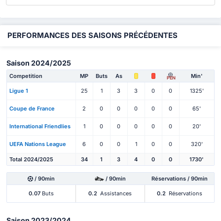
PERFORMANCES DES SAISONS PRÉCÉDENTES
Saison 2024/2025
Competition
MP
Buts
As
Min'
PEN
Ligue 1
25
1
3
3
0
0
1325'
Coupe de France
2
0
0
0
0
0
65'
International Friendlies
1
0
0
0
0
0
20'
UEFA Nations League
6
0
0
1
0
0
320'
Total 2024/2025
34
1
3
4
0
0
1730'
/ 90min
/ 90min
Réservations / 90min
0.07
Buts
0.2
Assistances
0.2
Réservations
Saison 2023/2024