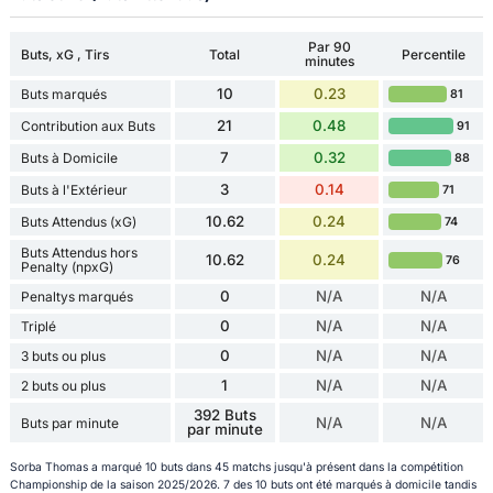
Par 90
Buts, xG , Tirs
Total
Percentile
minutes
10
0.23
Buts marqués
81
21
0.48
Contribution aux Buts
91
7
0.32
Buts à Domicile
88
3
0.14
Buts à l'Extérieur
71
10.62
0.24
Buts Attendus (xG)
74
Buts Attendus hors
10.62
0.24
76
Penalty (npxG)
0
N/A
N/A
Penaltys marqués
0
N/A
N/A
Triplé
0
N/A
N/A
3 buts ou plus
1
N/A
N/A
2 buts ou plus
392 Buts
N/A
N/A
Buts par minute
par minute
Sorba Thomas a marqué 10 buts dans 45 matchs jusqu'à présent dans la compétition
Championship de la saison 2025/2026. 7 des 10 buts ont été marqués à domicile tandis