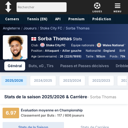
LIGUES
MENU
Corners
Tennis (EN)
API
Premium
Prédiction
Angleterre
/
Joueurs
/
Stoke City FC
/
Sorba Thomas
Sorba Thomas
Stats
Club :
Stoke City FC
Équipe nationale :
Wales National T
Position :
Attaquant - Ailier gauche
Nationalité :
England
Birthp
Age (anniversaire) :
26 (22/8/1999)
Taille :
185cm
Poids :
79kg
Général
Buts, xG , Tirs
Passes et Passes décisives
Dribbl
2025/2026
2024/2025
2023/2024
2022/2023
202
Stats de la saison 2025/2026 & Carrière
- Sorba Thomas
Évaluation moyenne en Championship
6.97
Classement par Buts : 117 / 606 joueurs
Stats de la Saison
Stats de Carrière