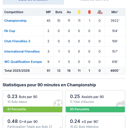
Competition
MP
Buts
As
Min'
PEN
Championship
45
10
11
11
1
0
3922'
FA Cup
2
0
0
0
0
0
104'
Club Friendlies 3
2
0
0
0
0
0
106'
International Friendlies
3
1
0
0
0
0
157'
WC Qualification Europe
9
1
5
0
0
0
616'
Total 2025/2026
61
12
16
11
1
0
4905'
Statistiques pour 90 minutes en Championship
0.23
0.25
Buts par 90
Assists par 90
10 Buts totaux
11 Total d'Assists
81 Percentile
95 Percentile
0.48
0.24
G+A par 90
xG par 90'
Participation Totale aux Buts 21
10.62 Buts Attendus