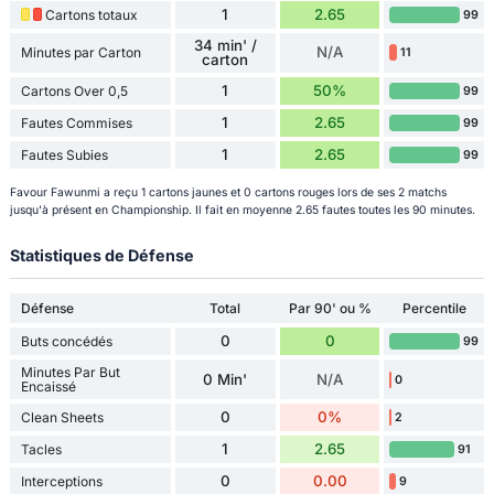
1
2.65
Cartons totaux
99
34 min' /
N/A
Minutes par Carton
11
carton
1
50%
Cartons Over 0,5
99
1
2.65
Fautes Commises
99
1
2.65
Fautes Subies
99
Favour Fawunmi a reçu 1 cartons jaunes et 0 cartons rouges lors de ses 2 matchs
jusqu'à présent en Championship. Il fait en moyenne 2.65 fautes toutes les 90 minutes.
Statistiques de Défense
Défense
Total
Par 90' ou %
Percentile
0
0
Buts concédés
99
Minutes Par But
0 Min'
N/A
0
Encaissé
0
0%
Clean Sheets
2
1
2.65
Tacles
91
0
0.00
Interceptions
9