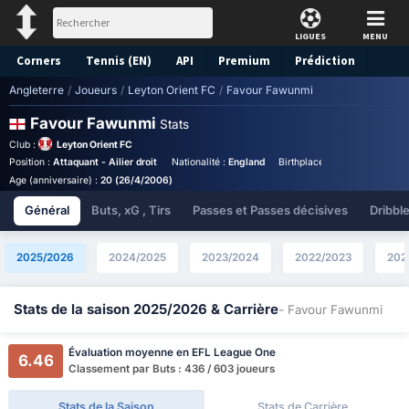
LIGUES
MENU
Corners
Tennis (EN)
API
Premium
Prédiction
Angleterre
/
Joueurs
/
Leyton Orient FC
/
Favour Fawunmi
Favour Fawunmi
Stats
Club :
Leyton Orient FC
Position :
Attaquant - Ailier droit
Nationalité :
England
Birthplace :
England - Engla
Age (anniversaire) :
20 (26/4/2006)
Général
Buts, xG , Tirs
Passes et Passes décisives
Dribbl
2025/2026
2024/2025
2023/2024
2022/2023
202
Stats de la saison 2025/2026 & Carrière
- Favour Fawunmi
Évaluation moyenne en EFL League One
6.46
Classement par Buts : 436 / 603 joueurs
Stats de la Saison
Stats de Carrière