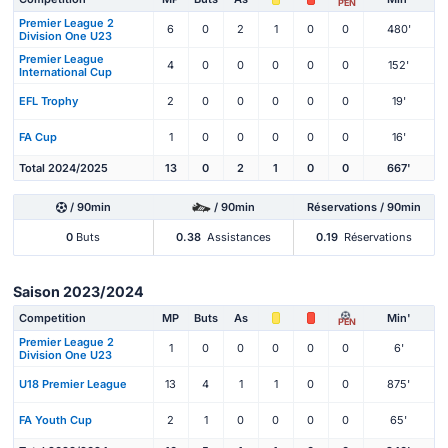
PEN
Premier League 2
6
0
2
1
0
0
480'
Division One U23
Premier League
4
0
0
0
0
0
152'
International Cup
EFL Trophy
2
0
0
0
0
0
19'
FA Cup
1
0
0
0
0
0
16'
Total 2024/2025
13
0
2
1
0
0
667'
/ 90min
/ 90min
Réservations / 90min
0
Buts
0.38
Assistances
0.19
Réservations
Saison 2023/2024
Competition
MP
Buts
As
Min'
PEN
Premier League 2
1
0
0
0
0
0
6'
Division One U23
U18 Premier League
13
4
1
1
0
0
875'
FA Youth Cup
2
1
0
0
0
0
65'