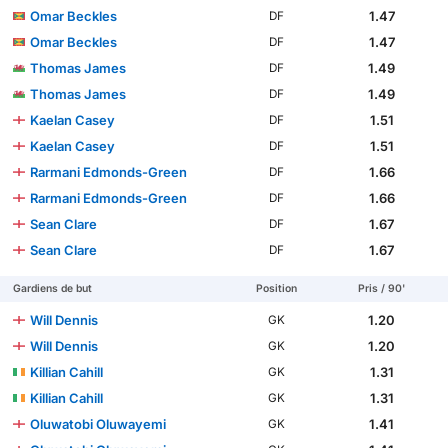
Omar Beckles
1.47
DF
Omar Beckles
1.47
DF
Thomas James
1.49
DF
Thomas James
1.49
DF
Kaelan Casey
1.51
DF
Kaelan Casey
1.51
DF
Rarmani Edmonds-Green
1.66
DF
Rarmani Edmonds-Green
1.66
DF
Sean Clare
1.67
DF
Sean Clare
1.67
DF
Gardiens de but
Position
Pris / 90'
Will Dennis
1.20
GK
Will Dennis
1.20
GK
Killian Cahill
1.31
GK
Killian Cahill
1.31
GK
Oluwatobi Oluwayemi
1.41
GK