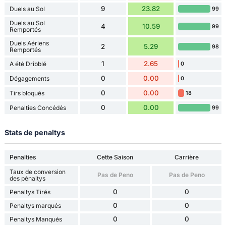
9
23.82
Duels au Sol
99
Duels au Sol
4
10.59
99
Remportés
Duels Aériens
2
5.29
98
Remportés
1
2.65
A été Dribblé
0
0
0.00
Dégagements
0
0
0.00
Tirs bloqués
18
0
0.00
Penalties Concédés
99
Stats de penaltys
Penalties
Cette Saison
Carrière
Taux de conversion
Pas de Peno
Pas de Peno
des pénaltys
0
0
Penaltys Tirés
0
0
Penaltys marqués
0
0
Penaltys Manqués