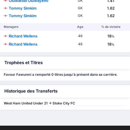
Oluwatobi Oluwayemi
1.41
GK
Tommy Simkim
1.62
GK
Tommy Simkim
1.62
GK
Managers
Age
% de victoire
Richard Wellens
18
46
%
Richard Wellens
18
46
%
Trophées et Titres
Favour Fawunmi a remporté 0 titres jusqu'à présent dans sa carrière.
Historique des Transferts
West Ham United Under 21 -> Stoke City FC