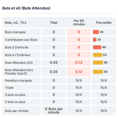
Buts et xG (Buts Attendus)
Par 90
Buts, xG , Tirs
Total
Percentile
minutes
0
0
Buts marqués
35
0
0
Contribution aux Buts
20
0
0
Buts à Domicile
49
0
0
Buts à l'Extérieur
53
0.05
0.13
Buts Attendus (xG)
58
Buts Attendus hors
0.05
0.13
58
Penalty (npxG)
0
N/A
N/A
Penaltys marqués
0
N/A
N/A
Triplé
0
N/A
N/A
3 buts ou plus
0
N/A
N/A
2 buts ou plus
0 Buts par
N/A
N/A
Buts par minute
minute