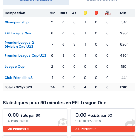
Competition
MP
Buts
As
Min'
PEN
Championship
2
0
0
1
0
0
34'
EFL League One
6
0
0
1
0
0
380'
Premier League 2
7
6
3
1
0
0
626'
Division One U23
Premier League Cup U23
6
3
0
1
0
0
496'
League Cup
2
0
0
0
0
0
180'
Club Friendlies 3
1
0
0
0
0
0
44'
Total 2025/2026
24
9
3
4
0
0
1760'
Statistiques pour 90 minutes en EFL League One
0.00
0.00
Buts par 90
Assists par 90
0 Buts totaux
0 Total d'Assists
35 Percentile
36 Percentile