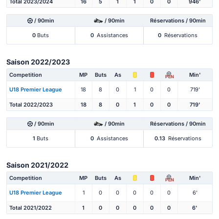
Total 2023/2024
16
5
1
1
0
0
946'
/ 90min
/ 90min
Réservations / 90min
0
Buts
0
Assistances
0
Réservations
Saison 2022/2023
Competition
MP
Buts
As
Min'
PEN
U18 Premier League
18
8
0
1
0
0
719'
Total 2022/2023
18
8
0
1
0
0
719'
/ 90min
/ 90min
Réservations / 90min
1
Buts
0
Assistances
0.13
Réservations
Saison 2021/2022
Competition
MP
Buts
As
Min'
PEN
U18 Premier League
1
0
0
0
0
0
6'
Total 2021/2022
1
0
0
0
0
0
6'