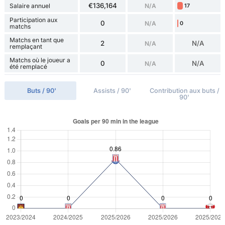
€136,164
Salaire annuel
N/A
17
Participation aux
0
N/A
0
matchs
Matchs en tant que
2
N/A
N/A
remplaçant
Matchs où le joueur a
0
N/A
N/A
été remplacé
Buts / 90'
Assists / 90'
Contribution aux buts /
90'