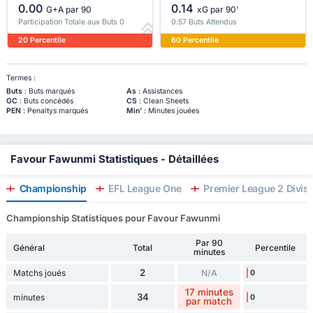
0.00
0.14
G+A par 90
xG par 90'
Participation Totale aux Buts 0
0.57 Buts Attendus
20 Percentile
60 Percentile
Termes :
Buts
: Buts marqués
As
: Assistances
GC
: Buts concédés
CS
: Clean Sheets
PEN
: Penaltys marqués
Min'
: Minutes jouées
Favour Fawunmi Statistiques - Détaillées
Championship
EFL League One
Premier League 2 Divis
Championship Statistiques pour Favour Fawunmi
Par 90
Général
Total
Percentile
minutes
2
Matchs joués
N/A
0
17 minutes
34
minutes
0
par match