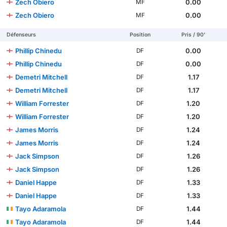
Zech Obiero
0.00
MF
Zech Obiero
0.00
MF
Défenseurs
Position
Pris / 90'
Phillip Chinedu
0.00
DF
Phillip Chinedu
0.00
DF
Demetri Mitchell
1.17
DF
Demetri Mitchell
1.17
DF
William Forrester
1.20
DF
William Forrester
1.20
DF
James Morris
1.24
DF
James Morris
1.24
DF
Jack Simpson
1.26
DF
Jack Simpson
1.26
DF
Daniel Happe
1.33
DF
Daniel Happe
1.33
DF
Tayo Adaramola
1.44
DF
Tayo Adaramola
1.44
DF