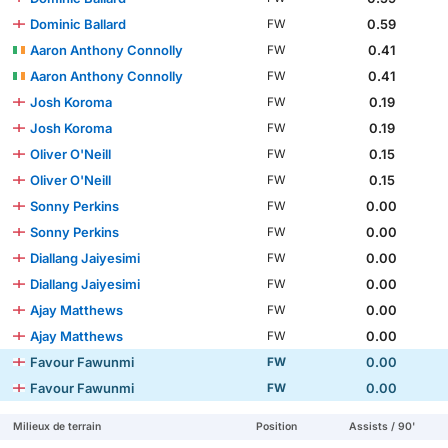
Dominic Ballard
0.59
FW
Aaron Anthony Connolly
0.41
FW
Aaron Anthony Connolly
0.41
FW
Josh Koroma
0.19
FW
Josh Koroma
0.19
FW
Oliver O'Neill
0.15
FW
Oliver O'Neill
0.15
FW
Sonny Perkins
0.00
FW
Sonny Perkins
0.00
FW
Diallang Jaiyesimi
0.00
FW
Diallang Jaiyesimi
0.00
FW
Ajay Matthews
0.00
FW
Ajay Matthews
0.00
FW
Favour Fawunmi
0.00
FW
Favour Fawunmi
0.00
FW
Milieux de terrain
Position
Assists / 90'