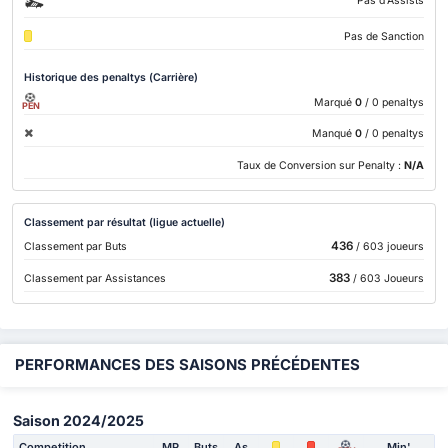
Pas d'Assists
Pas de Sanction
Historique des penaltys (Carrière)
Marqué
0
/ 0 penaltys
PEN
Manqué
0
/ 0 penaltys
Taux de Conversion sur Penalty :
N/A
Classement par résultat (ligue actuelle)
436
Classement par Buts
/ 603 joueurs
383
Classement par Assistances
/ 603 Joueurs
PERFORMANCES DES SAISONS PRÉCÉDENTES
Saison 2024/2025
Competition
MP
Buts
As
Min'