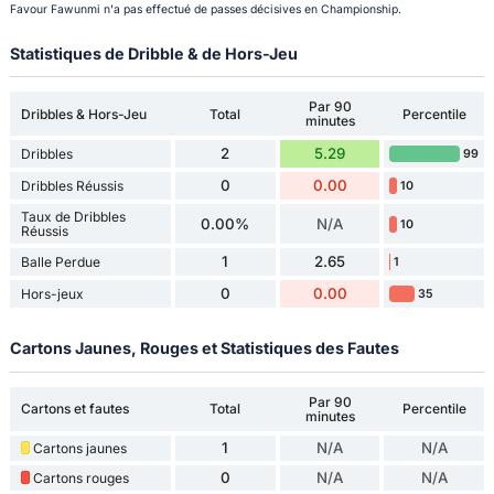
Favour Fawunmi n'a pas effectué de passes décisives en Championship.
Statistiques de Dribble & de Hors-Jeu
Par 90
Dribbles & Hors-Jeu
Total
Percentile
minutes
2
5.29
Dribbles
99
0
0.00
Dribbles Réussis
10
Taux de Dribbles
0.00%
N/A
10
Réussis
1
2.65
Balle Perdue
1
0
0.00
Hors-jeux
35
Cartons Jaunes, Rouges et Statistiques des Fautes
Par 90
Cartons et fautes
Total
Percentile
minutes
1
N/A
N/A
Cartons jaunes
0
N/A
N/A
Cartons rouges