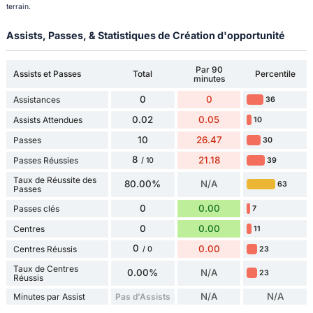
terrain.
Assists, Passes, & Statistiques de Création d'opportunité
Par 90
Assists et Passes
Total
Percentile
minutes
0
0
Assistances
36
0.02
0.05
Assists Attendues
10
10
26.47
Passes
30
8
21.18
Passes Réussies
39
/ 10
Taux de Réussite des
80.00%
N/A
63
Passes
0
0.00
Passes clés
7
0
0.00
Centres
11
0
0.00
Centres Réussis
23
/ 0
Taux de Centres
0.00%
N/A
23
Réussis
N/A
N/A
Minutes par Assist
Pas d'Assists