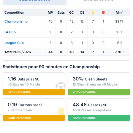
Competition
MP
Buts
GC
CS
Min'
Championship
40
0
43
12
7
1
3341'
FA Cup
2
0
2
1
0
0
180'
League Cup
2
0
3
1
0
0
180'
Total 2025/2026
44
0
48
14
7
1
3701'
Statistiques pour 90 minutes en Championship
1.16
30%
Buts pris / 90'
Clean Sheets
43 Buts en 40 Matchs
12 Clean Sheets en 40 Matchs
54th Percentile
76th Percentile
0.19
48.48
Cartons par 90
Passes / 90'
7 Cartons Totaux
1729 Passes enregistrées
60th Percentile
85th Percentile