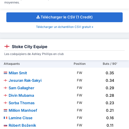
moyennes.
Télécharger le CSV (1 Credit)
Télécharger un échantillon CSV gratuit »
Stoke City Equipe
Les coéquipiers de Ashley Phillips en club
Attaquants
Position
Buts / 90'
Milan Smit
0.35
FW
Jesuran Rak-Sakyi
0.34
FW
Sam Gallagher
0.29
FW
Divin Mubama
0.28
FW
Sorba Thomas
0.23
FW
Million Manhoef
0.21
FW
Lamine Cisse
0.16
FW
Róbert Boženík
0.11
FW