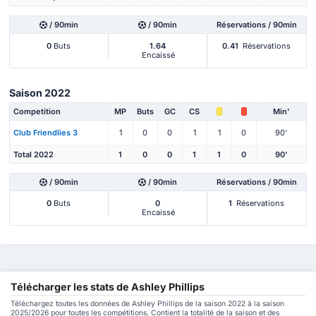
/ 90min
/ 90min
Réservations / 90min
0
Buts
1.64
0.41
Réservations
Encaissé
Saison 2022
Competition
MP
Buts
GC
CS
Min'
Club Friendlies 3
1
0
0
1
1
0
90'
Total 2022
1
0
0
1
1
0
90'
/ 90min
/ 90min
Réservations / 90min
0
Buts
0
1
Réservations
Encaissé
Télécharger les stats de Ashley Phillips
Téléchargez toutes les données de Ashley Phillips de la saison 2022 à la saison
2025/2026 pour toutes les compétitions. Contient la totalité de la saison et des