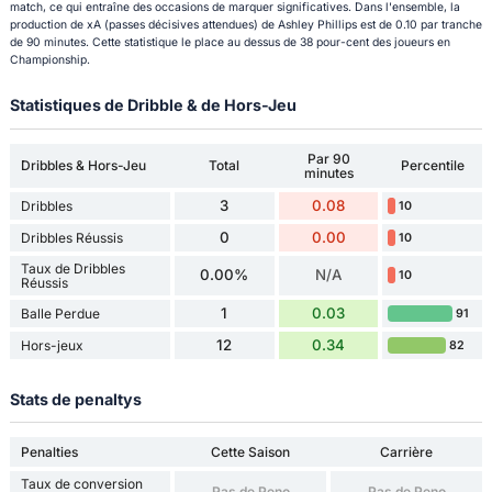
match, ce qui entraîne des occasions de marquer significatives. Dans l'ensemble, la
production de xA (passes décisives attendues) de Ashley Phillips est de 0.10 par tranche
de 90 minutes. Cette statistique le place au dessus de 38 pour-cent des joueurs en
Championship.
Statistiques de Dribble & de Hors-Jeu
Par 90
Dribbles & Hors-Jeu
Total
Percentile
minutes
3
0.08
Dribbles
10
0
0.00
Dribbles Réussis
10
Taux de Dribbles
0.00%
N/A
10
Réussis
1
0.03
Balle Perdue
91
12
0.34
Hors-jeux
82
Stats de penaltys
Penalties
Cette Saison
Carrière
Taux de conversion
Pas de Peno
Pas de Peno