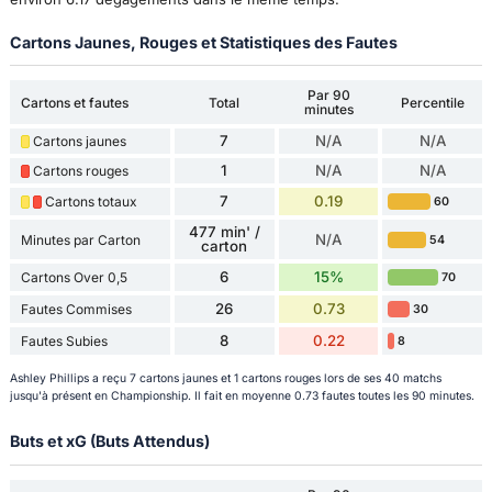
Cartons Jaunes, Rouges et Statistiques des Fautes
Par 90
Cartons et fautes
Total
Percentile
minutes
7
N/A
N/A
Cartons jaunes
1
N/A
N/A
Cartons rouges
7
0.19
Cartons totaux
60
477 min' /
N/A
Minutes par Carton
54
carton
6
15%
Cartons Over 0,5
70
26
0.73
Fautes Commises
30
8
0.22
Fautes Subies
8
Ashley Phillips a reçu 7 cartons jaunes et 1 cartons rouges lors de ses 40 matchs
jusqu'à présent en Championship. Il fait en moyenne 0.73 fautes toutes les 90 minutes.
Buts et xG (Buts Attendus)