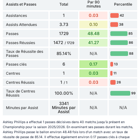
Par 90
Assists et Passes
Total
Percentile
minutes
1
0.03
Assistances
42
3.73
0.10
Assists Attendues
38
1729
48.48
Passes
85
1472
41.27
Passes Réussies
86
/ 1729
Taux de Réussite des
85.14%
N/A
88
Passes
6
0.17
Passes clés
13
1
0.03
Centres
11
1
0.03
Centres Réussis
26
/ 1
Taux de Centres
100.00%
N/A
99
Réussis
3341
Minutes par
N/A
N/A
Minutes par Assist
Assist
Ashley Phillips a effectué 1 passes décisives dans 40 matchs jusqu'à présent en
Championship pour la saison 2025/2026. En examinant ses passes durant les matchs,
Ashley Phillips passe le ballon environ 48.48 fois lors d'un match avec un taux de
réussite de passe de 85.14. Il effectue également environ 0.17 passes clés à chaque