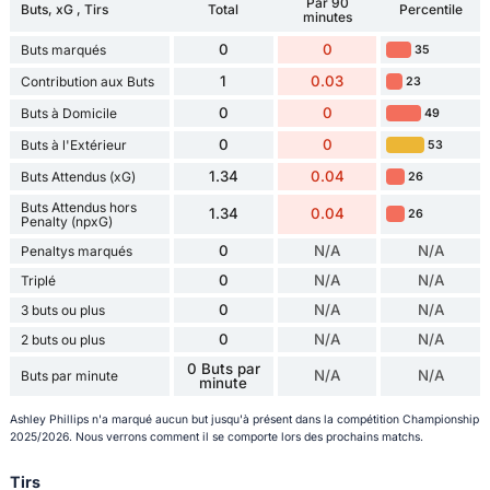
Par 90
Buts, xG , Tirs
Total
Percentile
minutes
0
0
Buts marqués
35
1
0.03
Contribution aux Buts
23
0
0
Buts à Domicile
49
0
0
Buts à l'Extérieur
53
1.34
0.04
Buts Attendus (xG)
26
Buts Attendus hors
1.34
0.04
26
Penalty (npxG)
0
N/A
N/A
Penaltys marqués
0
N/A
N/A
Triplé
0
N/A
N/A
3 buts ou plus
0
N/A
N/A
2 buts ou plus
0 Buts par
N/A
N/A
Buts par minute
minute
Ashley Phillips n'a marqué aucun but jusqu'à présent dans la compétition Championship
2025/2026. Nous verrons comment il se comporte lors des prochains matchs.
Tirs