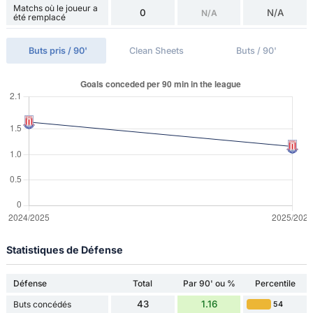
Matchs où le joueur a
0
N/A
N/A
été remplacé
Buts pris / 90'
Clean Sheets
Buts / 90'
Statistiques de Défense
Défense
Total
Par 90' ou %
Percentile
43
1.16
Buts concédés
54