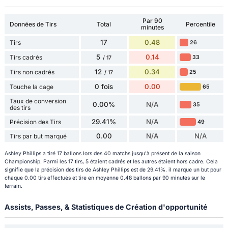
Par 90
Données de Tirs
Total
Percentile
minutes
17
0.48
Tirs
26
5
0.14
Tirs cadrés
33
/ 17
12
0.34
Tirs non cadrés
25
/ 17
0 fois
0.00
Touche la cage
65
Taux de conversion
0.00%
N/A
35
des tirs
29.41%
N/A
Précision des Tirs
49
0.00
N/A
N/A
Tirs par but marqué
Ashley Phillips a tiré 17 ballons lors des 40 matchs jusqu'à présent de la saison
Championship. Parmi les 17 tirs, 5 étaient cadrés et les autres étaient hors cadre. Cela
signifie que la précision des tirs de Ashley Phillips est de 29.41%. il marque un but pour
chaque 0.00 tirs effectués et tire en moyenne 0.48 ballons par 90 minutes sur le
terrain.
Assists, Passes, & Statistiques de Création d'opportunité