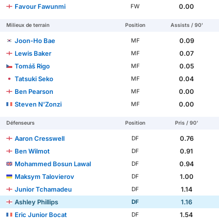
Favour Fawunmi
0.00
FW
Milieux de terrain
Position
Assists / 90'
Joon-Ho Bae
0.09
MF
Lewis Baker
0.07
MF
Tomáš Rigo
0.05
MF
Tatsuki Seko
0.04
MF
Ben Pearson
0.00
MF
Steven N'Zonzi
0.00
MF
Défenseurs
Position
Pris / 90'
Aaron Cresswell
0.76
DF
Ben Wilmot
0.91
DF
Mohammed Bosun Lawal
0.94
DF
Maksym Talovierov
1.00
DF
Junior Tchamadeu
1.14
DF
Ashley Phillips
1.16
DF
Eric Junior Bocat
1.54
DF