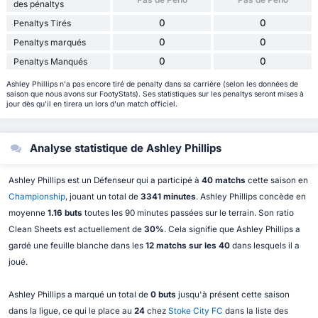
des pénaltys
0
0
Penaltys Tirés
0
0
Penaltys marqués
0
0
Penaltys Manqués
Ashley Phillips n'a pas encore tiré de penalty dans sa carrière (selon les données de
saison que nous avons sur FootyStats). Ses statistiques sur les penaltys seront mises à
jour dès qu'il en tirera un lors d'un match officiel.
Analyse statistique de Ashley Phillips
Ashley Phillips est un Défenseur qui a participé à
40 matchs
cette saison en
Championship
, jouant un total de
3341 minutes
. Ashley Phillips concède en
moyenne
1.16 buts
toutes les 90 minutes passées sur le terrain. Son ratio
Clean Sheets est actuellement de
30%
. Cela signifie que Ashley Phillips a
gardé une feuille blanche dans les
12 matchs sur les 40
dans lesquels il a
joué.
Ashley Phillips a marqué un total de
0 buts
jusqu'à présent cette saison
dans la ligue, ce qui le place au
24
chez
Stoke City FC
dans la liste des