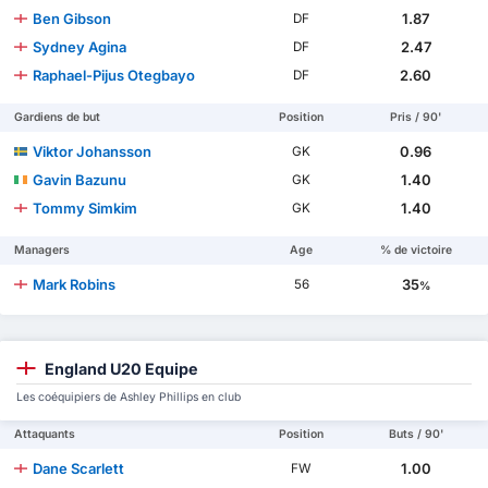
Ben Gibson
1.87
DF
Sydney Agina
2.47
DF
Raphael-Pijus Otegbayo
2.60
DF
Gardiens de but
Position
Pris / 90'
Viktor Johansson
0.96
GK
Gavin Bazunu
1.40
GK
Tommy Simkim
1.40
GK
Managers
Age
% de victoire
Mark Robins
35
56
%
England U20 Equipe
Les coéquipiers de Ashley Phillips en club
Attaquants
Position
Buts / 90'
Dane Scarlett
1.00
FW