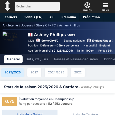
LIGUES
MENU
Corners
Tennis (EN)
API
Premium
Prédiction
Angleterre
/
Joueurs
/
Stoke City FC
/
Ashley Phillips
Ashley Phillips
Stats
Club :
Stoke City FC
Équipe nationale :
England Under 2
Position :
Défenseur - Défenseur central
Nationalité :
England
B
Age (anniversaire) :
21 (26/6/2005)
Taille :
192cm
Poids :
85kg
Général
Buts, xG , Tirs
Passes et Passes décisives
Dribbl
2025/2026
2027
2024/2025
2022
Stats de la saison 2025/2026 & Carrière
- Ashley Phillips
Évaluation moyenne en Championship
6.75
Rang par buts pris : 112 / 253 Joueurs
Stats de la Saison
Stats de Carrière