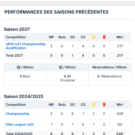
PERFORMANCES DES SAISONS PRÉCÉDENTES
Saison 2027
Competition
MP
Buts
GC
CS
Min'
UEFA U21 Championship
5
0
1
4
0
0
217'
Qualification
Total 2027
5
0
1
4
0
0
217'
/ 90min
/ 90min
Réservations / 90min
0
Buts
0.41
0
Réservations
Encaissé
Saison 2024/2025
Competition
MP
Buts
GC
CS
Min'
Championship
5
0
8
1
2
0
438'
Elite League U20
1
0
1
0
1
0
90'
Total 2024/2025
6
0
9
1
3
0
528'