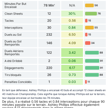
Minutes Par But
78 Min'
N/A
56
Encaissé
12
30%
Clean Sheets
76
20
0.56
Tacles
15
30
0.84
Interceptions
55
232
6.50
Duels au Sol
15
Duels au Sol
146
4.09
34
Remportés
Duels Aériens
122
3.42
88
Remportés
2
0.06
A été Dribblé
91
220
6.17
Dégagements
91
26
0.73
Tirs bloqués
88
1
0.03
Penalties Concédés
11
En tant que défenseur, Ashley Phillips a encaissé 43 buts et accompli 12 clean sheets en
40 matchs en Championship. Cela signifie que lorsque Ashley Phillips est sur le terrain,
leur équipe encaisse un but toutes les 78 minutes.
De plus, il a réalisé 0.56 tacles et 0.84 interceptions pour chaque 90
minutes passée sur le terrain. Ashley Phillips effectue également
environ 6.17 dégagements dans le même temps.