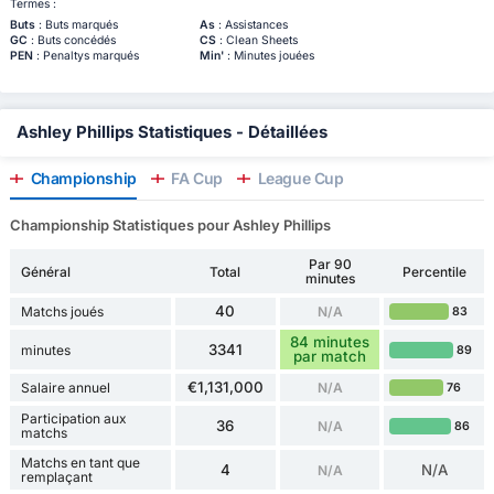
Termes :
Buts
: Buts marqués
As
: Assistances
GC
: Buts concédés
CS
: Clean Sheets
PEN
: Penaltys marqués
Min'
: Minutes jouées
Ashley Phillips Statistiques - Détaillées
Championship
FA Cup
League Cup
Championship Statistiques pour Ashley Phillips
Par 90
Général
Total
Percentile
minutes
40
Matchs joués
N/A
83
84 minutes
3341
minutes
89
par match
€1,131,000
Salaire annuel
N/A
76
Participation aux
36
N/A
86
matchs
Matchs en tant que
4
N/A
N/A
remplaçant