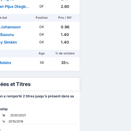
l-Pijus Otegbayo
2.60
DF
e but
Position
Pris / 90'
r Johansson
0.96
GK
 Bazunu
1.40
GK
y Simkim
1.40
GK
Age
% de victoire
Robins
35
56
%
ées et Titres
n a remporté 2 titres jusqu'à présent dans sa
ship
1x
2020/2021
1x
2015/2016
y