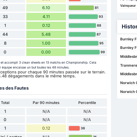
Vainqueur
49
6.10
81
33
4.11
93
1
0.12
Histo
88
44
5.48
87
Burnley F
8
1.00
95
Burnley F
0
0.00
99
Middlesbr
s et accompli 3 clean sheets en 13 matchs en Championship. Cela
Tranmere
ur équipe encaisse un but toutes les 48 minutes.
nterceptions pour chaque 90 minutes passée sur le terrain.
Middlesb
 5.48 dégagements dans le même temps.
Norwich C
ues des Fautes
Norwich C
Total
Par 90 minutes
Percentile
1
N/A
N/A
0
N/A
N/A
1
0.12
36