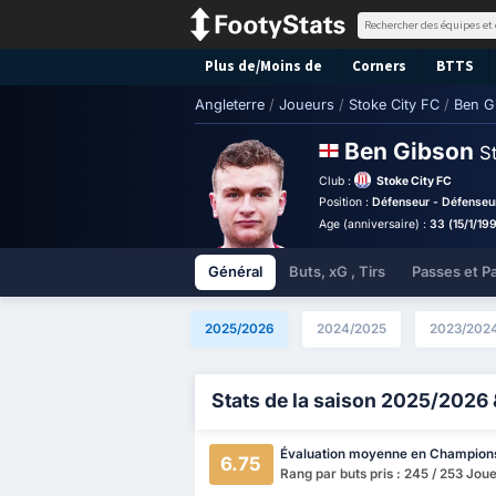
Plus de/Moins de
Corners
BTTS
Angleterre
/
Joueurs
/
Stoke City FC
/
Ben G
Ben Gibson
S
Club :
Stoke City FC
Position :
Défenseur - Défenseur
Age (anniversaire) :
33 (15/1/19
Général
Buts, xG , Tirs
Passes et P
2025/2026
2024/2025
2023/202
Stats de la saison 2025/2026 
Évaluation moyenne en Champion
6.75
Rang par buts pris : 245 / 253 Jou