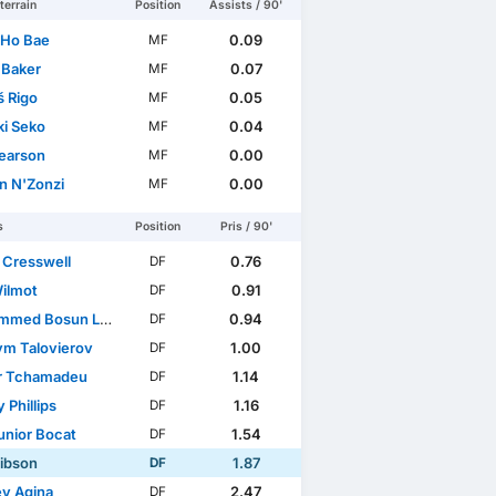
terrain
Position
Assists / 90'
Ho Bae
0.09
MF
 Baker
0.07
MF
 Rigo
0.05
MF
ki Seko
0.04
MF
earson
0.00
MF
n N'Zonzi
0.00
MF
s
Position
Pris / 90'
 Cresswell
0.76
DF
ilmot
0.91
DF
med Bosun Lawal
0.94
DF
m Talovierov
1.00
DF
r Tchamadeu
1.14
DF
 Phillips
1.16
DF
unior Bocat
1.54
DF
ibson
1.87
DF
y Agina
2.47
DF