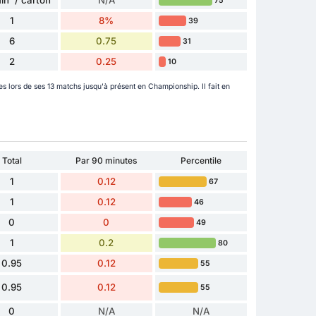
in' / carton
N/A
75
1
8%
39
6
0.75
31
2
0.25
10
s lors de ses 13 matchs jusqu'à présent en Championship. Il fait en
Total
Par 90 minutes
Percentile
1
0.12
67
1
0.12
46
0
0
49
1
0.2
80
0.95
0.12
55
0.95
0.12
55
0
N/A
N/A