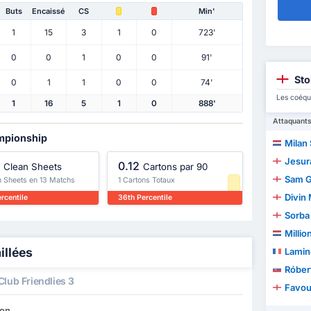
Buts
Encaissé
CS
Min'
1
15
3
1
0
723'
0
0
1
0
0
91'
Sto
0
1
1
0
0
74'
Les coéqu
1
16
5
1
0
888'
Attaquant
ampionship
Milan
Jesur
0.12
Clean Sheets
Cartons par 90
Sam G
n Sheets en 13 Matchs
1 Cartons Totaux
Divin
rcentile
36th Percentile
Sorba
Milli
illées
Lamin
Róber
lub Friendlies 3
Favou
son