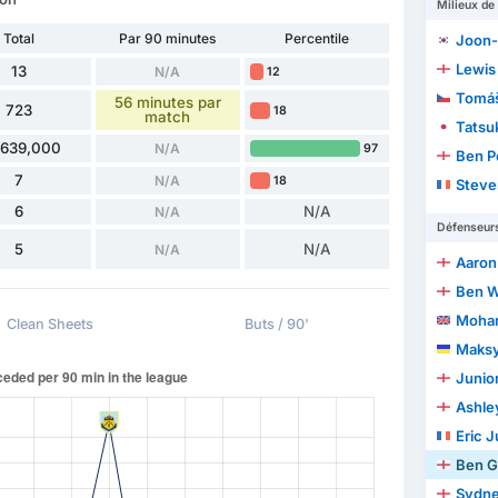
Milieux de 
Total
Par 90 minutes
Percentile
Joon-
Lewis
13
N/A
12
Tomáš
56 minutes par
723
18
match
Tatsu
,639,000
N/A
97
Ben P
7
N/A
18
Steve
6
N/A
N/A
Défenseur
5
N/A
N/A
Aaron
Ben W
Moham
Clean Sheets
Buts / 90'
Maksy
Junio
Ashley
Eric J
Ben G
Sydne