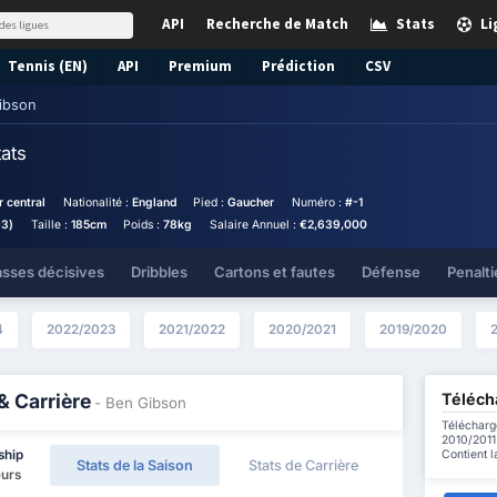
API
Recherche de Match
Stats
Li
Tennis (EN)
API
Premium
Prédiction
CSV
ibson
tats
 central
Nationalité :
England
Pied :
Gaucher
Numéro :
#-1
93)
Taille :
185cm
Poids :
78kg
Salaire Annuel :
€2,639,000
asses décisives
Dribbles
Cartons et fautes
Défense
Penalti
4
2022/2023
2021/2022
2020/2021
2019/2020
Télécha
& Carrière
- Ben Gibson
Télécharg
2010/2011 
Contient l
ship
Stats de la Saison
Stats de Carrière
eurs