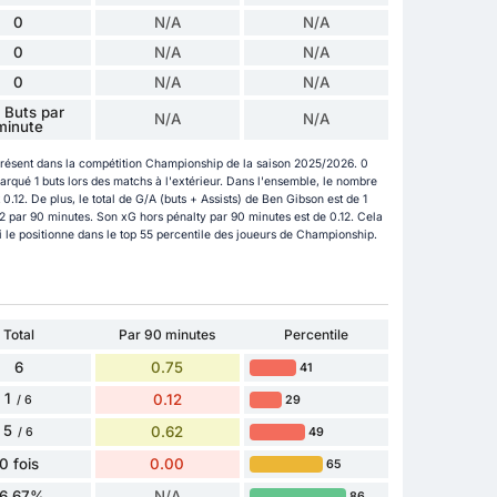
0
N/A
N/A
0
N/A
N/A
0
N/A
N/A
 Buts par
N/A
N/A
minute
présent dans la compétition Championship de la saison 2025/2026. 0
marqué 1 buts lors des matchs à l'extérieur. Dans l'ensemble, le nombre
.12. De plus, le total de G/A (buts + Assists) de Ben Gibson est de 1
.12 par 90 minutes. Son xG hors pénalty par 90 minutes est de 0.12. Cela
i le positionne dans le top 55 percentile des joueurs de Championship.
Total
Par 90 minutes
Percentile
6
0.75
41
1
0.12
29
/ 6
5
0.62
49
/ 6
0 fois
0.00
65
16.67%
N/A
86