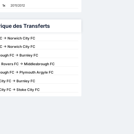
1x
2011/2012
rique des Transferts
C -> Norwich City FC
C -> Norwich City FC
ough FC -> Burnley FC
 Rovers FC -> Middlesbrough FC
rough FC -> Plymouth Argyle FC
ity FC -> Burnley FC
ity FC -> Stoke City FC