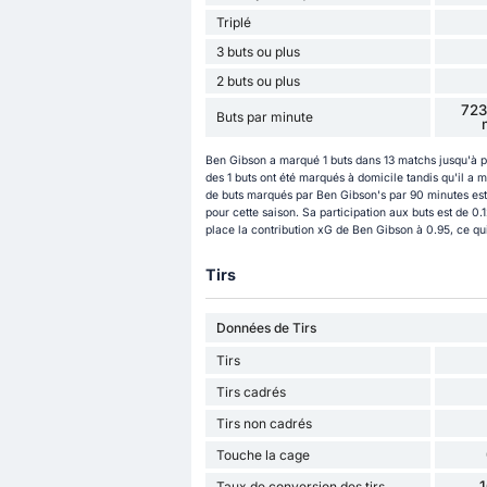
Triplé
3 buts ou plus
2 buts ou plus
723
Buts par minute
Ben Gibson a marqué 1 buts dans 13 matchs jusqu'à 
des 1 buts ont été marqués à domicile tandis qu'il a 
de buts marqués par Ben Gibson's par 90 minutes est 0
pour cette saison. Sa participation aux buts est de 0
place la contribution xG de Ben Gibson à 0.95, ce qu
Tirs
Données de Tirs
Tirs
Tirs cadrés
Tirs non cadrés
Touche la cage
Taux de conversion des tirs