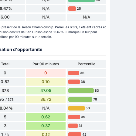
16.67%
N/A
25
6.00
N/A
N/A
 présent de la saison Championship. Parmi les 6 tirs, 1 étaient cadrés et
écision des tirs de Ben Gibson est de 16.67%. il marque un but pour
llons par 90 minutes sur le terrain.
éation d'opportunité
Total
Par 90 minutes
Percentile
0
0
36
0.82
0.10
38
378
47.05
83
95
36.72
78
/ 378
8.04%
N/A
53
5
0.62
39
3
0.37
31
1
0.12
42
/ 3