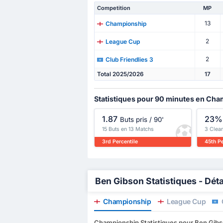
Competition
MP
13
Championship
2
League Cup
2
Club Friendlies 3
Total 2025/2026
17
Statistiques pour 90 minutes en Ch
1.87
23%
Buts pris / 90'
15 Buts en 13 Matchs
3 Clea
3rd Percentile
45th Pe
Ben Gibson Statistiques - Déta
Championship
League Cup
C
Championship Statistiques pour Ben Gib