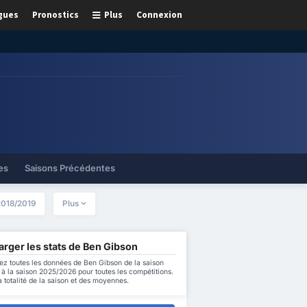
gues
Pronostics
Plus
Connexion
es
Saisons Précédentes
2018/2019
Plus
rger les stats de Ben Gibson
ez toutes les données de Ben Gibson de la saison
à la saison 2025/2026 pour toutes les compétitions.
a totalité de la saison et des moyennes.