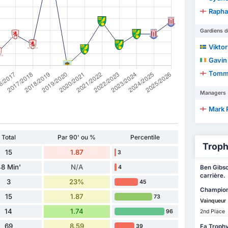
Raphae
Gardiens d
Vikto
Gavin
Tomm
Managers
Mark 
Total
Par 90' ou %
Percentile
Troph
15
1.87
3
8 Min'
N/A
4
Ben Gibso
carrière.
3
23%
45
Champion
15
1.87
73
Vainqueur
14
1.74
96
2nd Place
69
8.59
39
Fa Troph