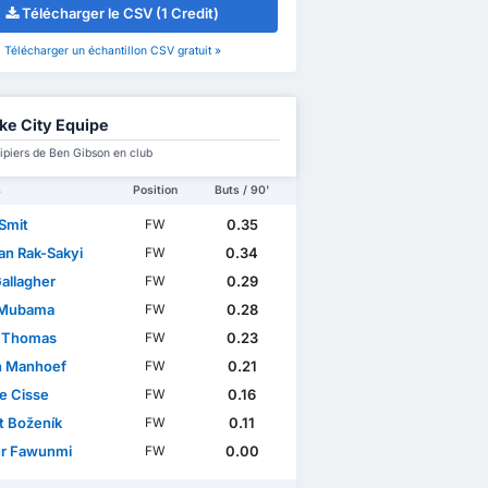
Télécharger le CSV (1 Credit)
Télécharger un échantillon CSV gratuit »
ke City Equipe
ipiers de Ben Gibson en club
s
Position
Buts / 90'
 Smit
0.35
FW
an Rak-Sakyi
0.34
FW
allagher
0.29
FW
 Mubama
0.28
FW
 Thomas
0.23
FW
on Manhoef
0.21
FW
e Cisse
0.16
FW
t Boženík
0.11
FW
r Fawunmi
0.00
FW