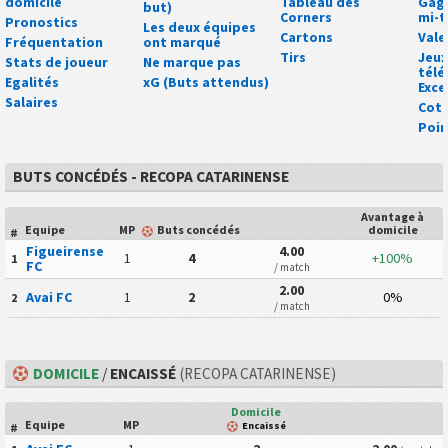
domicile
Tableau des
Gagn
but)
Corners
mi-
Pronostics
Les deux équipes
Cartons
Vale
Fréquentation
ont marqué
Tirs
Jeux
Stats de joueur
Ne marque pas
tél
Egalités
xG (Buts attendus)
Exce
Salaires
Cot
Poin
BUTS CONCÉDÉS - RECOPA CATARINENSE
Avantage à
Equipe
MP
Buts concédés
domicile
#
Figueirense
4.00
1
4
+100%
1
FC
/ match
2.00
Avai FC
1
2
0%
2
/ match
DOMICILE
/
ENCAISSÉ
(RECOPA CATARINENSE)
Domicile
Equipe
MP
Encaissé
#