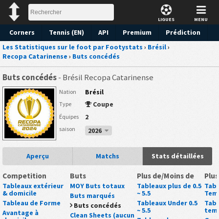
LIGUES
MENU
Corners
Tennis (EN)
API
Premium
Prédiction
Les Statistiques sur le foot par Footystats
›
Brésil
›
Recopa Catarinense
›
Buts concédés
Buts concédés
- Brésil Recopa Catarinense
Brésil
Nation
Coupe
Type
2
Équipes
saison
2026
Aperçu
Matchs
Stats détaillées
Competition
Buts
Plus de/Moins de
Plus
Tableaux extérieur
MOY Buts totaux
Tableaux plus de 0.5
Tabl
& domicile
~ 5.5
Tem
Buts marqués
Tableau de Forme
Tableaux Under 0.5
Tabl
Buts concédés
~ 5.5
tem
Avantage à
Clean Sheets (aucun