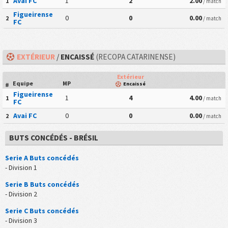
Avai FC
1
2
2.00
1
/ match
Figueirense
0
0
0.00
2
/ match
FC
EXTÉRIEUR
/
ENCAISSÉ
(RECOPA CATARINENSE)
Extérieur
Equipe
MP
Encaissé
#
Figueirense
1
4
4.00
1
/ match
FC
Avai FC
0
0
0.00
2
/ match
BUTS CONCÉDÉS - BRÉSIL
Serie A Buts concédés
- Division 1
Serie B Buts concédés
- Division 2
Serie C Buts concédés
- Division 3