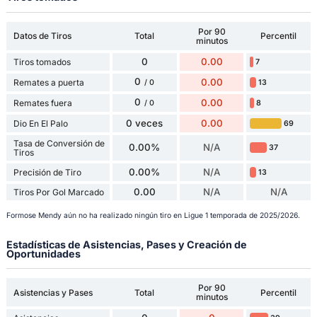
Por 90
Datos de Tiros
Total
Percentil
minutos
0
0.00
Tiros tomados
7
0
0.00
Remates a puerta
13
/ 0
0
0.00
Remates fuera
8
/ 0
0 veces
0.00
Dio En El Palo
69
Tasa de Conversión de
0.00%
N/A
37
Tiros
0.00%
N/A
Precisión de Tiro
13
0.00
N/A
N/A
Tiros Por Gol Marcado
Formose Mendy aún no ha realizado ningún tiro en Ligue 1 temporada de 2025/2026.
Estadísticas de Asistencias, Pases y Creación de
Oportunidades
Por 90
Asistencias y Pases
Total
Percentil
minutos