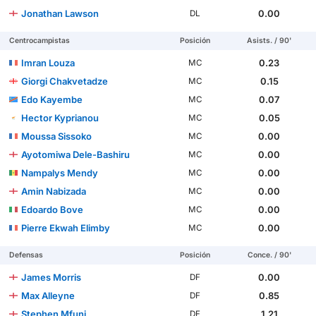
Jonathan Lawson
0.00
DL
Centrocampistas
Posición
Asists. / 90'
Imran Louza
0.23
MC
Giorgi Chakvetadze
0.15
MC
Edo Kayembe
0.07
MC
Hector Kyprianou
0.05
MC
Moussa Sissoko
0.00
MC
Ayotomiwa Dele-Bashiru
0.00
MC
Nampalys Mendy
0.00
MC
Amin Nabizada
0.00
MC
Edoardo Bove
0.00
MC
Pierre Ekwah Elimby
0.00
MC
Defensas
Posición
Conce. / 90'
James Morris
0.00
DF
Max Alleyne
0.85
DF
Stephen Mfuni
1.21
DF