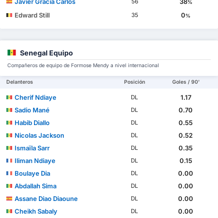
Javier Gracia Carlos
38
56
%
Edward Still
0
35
%
Senegal Equipo
Compañeros de equipo de Formose Mendy a nivel internacional
Delanteros
Posición
Goles / 90'
Cherif Ndiaye
1.17
DL
Sadio Mané
0.70
DL
Habib Diallo
0.55
DL
Nicolas Jackson
0.52
DL
Ismaïla Sarr
0.35
DL
Iliman Ndiaye
0.15
DL
Boulaye Dia
0.00
DL
Abdallah Sima
0.00
DL
Assane Diao Diaoune
0.00
DL
Cheikh Sabaly
0.00
DL