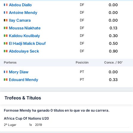
Abdou Diallo
0.00
DF
Antoine Mendy
0.00
DF
Ilay Camara
0.00
DF
Moussa Niakhate
0.13
DF
Kalidou Koulibaly
0.30
DF
El Hadji Malick Diouf
0.50
DF
Abdoulaye Seck
0.90
DF
Porteros
Posición
Conce. / 90'
Mory Diaw
0.00
PT
Edouard Mendy
0.33
PT
Trofeos & Títulos
Formose Mendy ha ganado 0 títulos en lo que va de su carrera.
Africa Cup Of Nations U20
2º Lugar
1x
2019