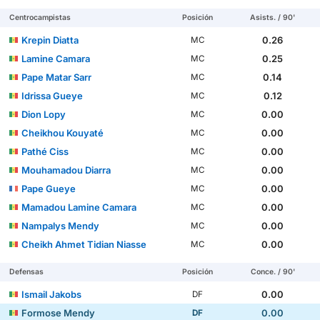
Centrocampistas
Posición
Asists. / 90'
Krepin Diatta
0.26
MC
Lamine Camara
0.25
MC
Pape Matar Sarr
0.14
MC
Idrissa Gueye
0.12
MC
Dion Lopy
0.00
MC
Cheikhou Kouyaté
0.00
MC
Pathé Ciss
0.00
MC
Mouhamadou Diarra
0.00
MC
Pape Gueye
0.00
MC
Mamadou Lamine Camara
0.00
MC
Nampalys Mendy
0.00
MC
Cheikh Ahmet Tidian Niasse
0.00
MC
Defensas
Posición
Conce. / 90'
Ismail Jakobs
0.00
DF
Formose Mendy
0.00
DF