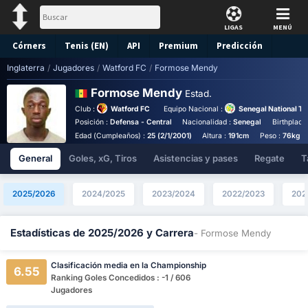
LIGAS
MENÚ
Córners
Tenis (EN)
API
Premium
Predicción
Inglaterra
/
Jugadores
/
Watford FC
/
Formose Mendy
Formose Mendy
Estad.
Club :
Watford FC
Equipo Nacional :
Senegal National T
Posición :
Defensa - Central
Nacionalidad :
Senegal
Birthplace
Edad (Cumpleaños) :
25 (2/1/2001)
Altura :
191cm
Peso :
76kg
General
Goles, xG, Tiros
Asistencias y pases
Regate
T
2025/2026
2024/2025
2023/2024
2022/2023
202
Estadísticas de 2025/2026 y Carrera
- Formose Mendy
Clasificación media en la Championship
6.55
Ranking Goles Concedidos : -1 / 606
Jugadores