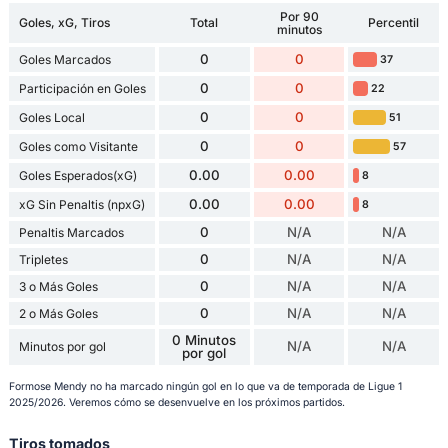
Por 90
Goles, xG, Tiros
Total
Percentil
minutos
0
0
Goles Marcados
37
0
0
Participación en Goles
22
0
0
Goles Local
51
0
0
Goles como Visitante
57
0.00
0.00
Goles Esperados(xG)
8
0.00
0.00
xG Sin Penaltis (npxG)
8
0
N/A
N/A
Penaltis Marcados
0
N/A
N/A
Tripletes
0
N/A
N/A
3 o Más Goles
0
N/A
N/A
2 o Más Goles
0 Minutos
N/A
N/A
Minutos por gol
por gol
Formose Mendy no ha marcado ningún gol en lo que va de temporada de Ligue 1
2025/2026. Veremos cómo se desenvuelve en los próximos partidos.
Tiros tomados