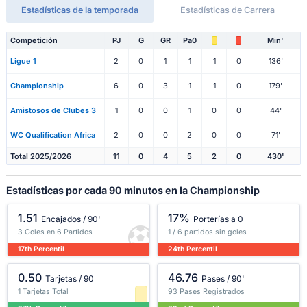
Estadísticas de la temporada
Estadísticas de Carrera
Competición
PJ
G
GR
Pa0
Min'
Ligue 1
2
0
1
1
1
0
136'
Championship
6
0
3
1
1
0
179'
Amistosos de Clubes 3
1
0
0
1
0
0
44'
WC Qualification Africa
2
0
0
2
0
0
71'
Total 2025/2026
11
0
4
5
2
0
430'
Estadísticas por cada 90 minutos en la Championship
1.51
17%
Encajados / 90'
Porterías a 0
3 Goles en 6 Partidos
1 / 6 partidos sin goles
17th Percentil
24th Percentil
0.50
46.76
Tarjetas / 90
Pases / 90'
1 Tarjetas Total
93 Pases Registrados