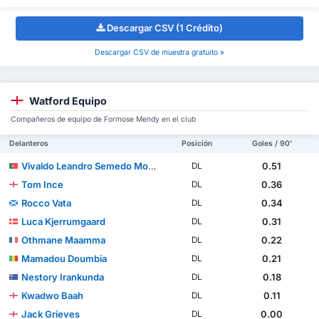
Descargar CSV (1 Crédito)
Descargar CSV de muestra gratuito »
Watford Equipo
Compañeros de equipo de Formose Mendy en el club
Delanteros
Posición
Goles / 90'
Vivaldo Leandro Semedo Moura Sousa
0.51
DL
Tom Ince
0.36
DL
Rocco Vata
0.34
DL
Luca Kjerrumgaard
0.31
DL
Othmane Maamma
0.22
DL
Mamadou Doumbia
0.21
DL
Nestory Irankunda
0.18
DL
Kwadwo Baah
0.11
DL
Jack Grieves
0.00
DL