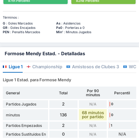
97th Percentil
82nd Percentil
Términos :
G
: Goles Marcados
As
: Asistencias
GR
: Goles Encajados
Pa0
: Porterías a 0
PEN
: Penaltis Marcados
Min'
: Minutos Jugados
Formose Mendy Estad. - Detalladas
Ligue 1
Championship
Amistosos de Clubes 3
WC Qu
Ligue 1 Estad. para Formose Mendy
Por 90
General
Total
Percentil
minutos
2
Partidos Jugados
N/A
0
68 minutos
136
minutos
0
por partido
2
Partidos Empezados
N/A
1
0
N/A
Partidos Sustituidos En
N/A