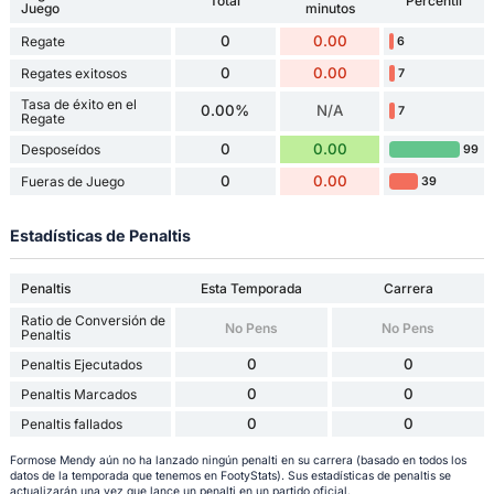
Total
Percentil
Juego
minutos
0
0.00
Regate
6
0
0.00
Regates exitosos
7
Tasa de éxito en el
0.00%
N/A
7
Regate
0
0.00
Desposeídos
99
0
0.00
Fueras de Juego
39
Estadísticas de Penaltis
Penaltis
Esta Temporada
Carrera
Ratio de Conversión de
No Pens
No Pens
Penaltis
0
0
Penaltis Ejecutados
0
0
Penaltis Marcados
0
0
Penaltis fallados
Formose Mendy aún no ha lanzado ningún penalti en su carrera (basado en todos los
datos de la temporada que tenemos en FootyStats). Sus estadísticas de penaltis se
actualizarán una vez que lance un penalti en un partido oficial.