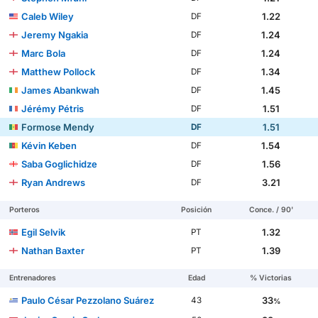
Caleb Wiley
1.22
DF
Jeremy Ngakia
1.24
DF
Marc Bola
1.24
DF
Matthew Pollock
1.34
DF
James Abankwah
1.45
DF
Jérémy Pétris
1.51
DF
Formose Mendy
1.51
DF
Kévin Keben
1.54
DF
Saba Goglichidze
1.56
DF
Ryan Andrews
3.21
DF
Porteros
Posición
Conce. / 90'
Egil Selvik
1.32
PT
Nathan Baxter
1.39
PT
Entrenadores
Edad
% Victorias
Paulo César Pezzolano Suárez
33
43
%