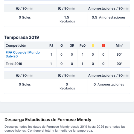
/ 90 min
/ 90 min
Amonestaciones / 90 min
0
Goles
1.5
0.5
Amonestaciones
Recibidos
Temporada 2019
Competición
PJ
G
GR
Pa0
Min'
FIFA Copa del Mundo
1
0
0
1
0
0
90'
Sub-20
Total 2019
1
0
0
1
0
0
90'
/ 90 min
/ 90 min
Amonestaciones / 90 min
0
Goles
0
0
Amonestaciones
Recibidos
Descarga Estadísticas de Formose Mendy
Descarga todos los datos de Formose Mendy desde 2019 hasta 2026 para todas las
competiciones. Contiene el total y la media de la temporada.