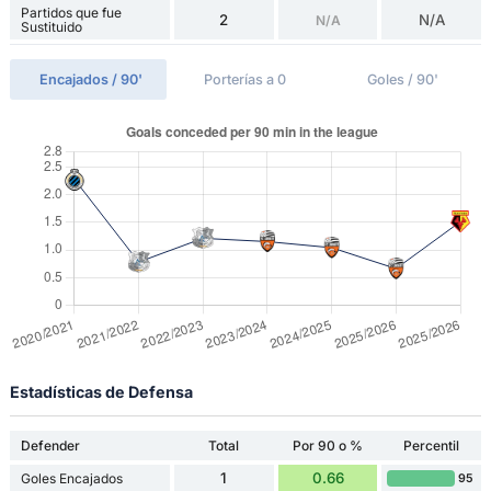
Partidos que fue
2
N/A
N/A
Sustituido
Encajados / 90'
Porterías a 0
Goles / 90'
Estadísticas de Defensa
Defender
Total
Por 90 o %
Percentil
1
0.66
Goles Encajados
95