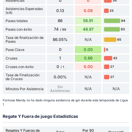
0
0
Asistencias
39
Asistencias Esperadas
0.13
0.09
25
(xA)
86
56.91
Pases totales
84
74
48.97
Pases con éxito
83
/ 86
Tasa de finalización de
86.05%
N/A
65
Pases
0
0.00
Pase Clave
6
1
0.66
Cruses
43
0
0.00
Cruses con éxito
27
/ 1
Tasa de Finalización
0.00%
N/A
27
de Cruces
Sin
N/A
N/A
Minutos Por Asistencia
Asistencias
Formose Mendy no ha dado ninguna asistencia de gol durante esta temporada de Ligue
1.
Regate Y Fuera de juego Estadísticas
Regates Y Fueras de
Por 90