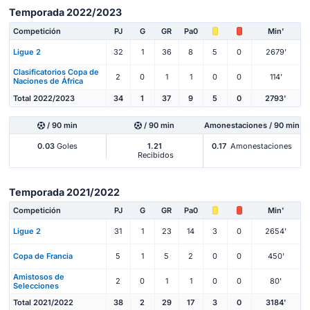
Temporada 2022/2023
Competición
PJ
G
GR
Pa0
Min'
Ligue 2
32
1
36
8
5
0
2679'
Clasificatorios Copa de
2
0
1
1
0
0
114'
Naciones de África
Total 2022/2023
34
1
37
9
5
0
2793'
/ 90 min
/ 90 min
Amonestaciones / 90 min
0.03
Goles
1.21
0.17
Amonestaciones
Recibidos
Temporada 2021/2022
Competición
PJ
G
GR
Pa0
Min'
Ligue 2
31
1
23
14
3
0
2654'
Copa de Francia
5
1
5
2
0
0
450'
Amistosos de
2
0
1
1
0
0
80'
Selecciones
Total 2021/2022
38
2
29
17
3
0
3184'