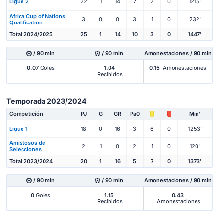
Ligue 2
22
1
14
7
2
0
1215'
Africa Cup of Nations
3
0
0
3
1
0
232'
Qualification
Total 2024/2025
25
1
14
10
3
0
1447'
/ 90 min
/ 90 min
Amonestaciones / 90 min
0.07
Goles
1.04
0.15
Amonestaciones
Recibidos
Temporada 2023/2024
Competición
PJ
G
GR
Pa0
Min'
Ligue 1
18
0
16
3
6
0
1253'
Amistosos de
2
1
0
2
1
0
120'
Selecciones
Total 2023/2024
20
1
16
5
7
0
1373'
/ 90 min
/ 90 min
Amonestaciones / 90 min
0
Goles
1.15
0.43
Recibidos
Amonestaciones