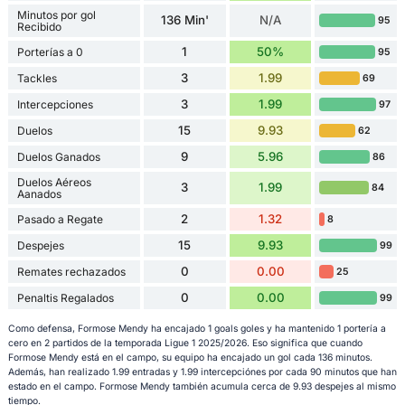
Minutos por gol
136 Min'
N/A
95
Recibido
1
50%
Porterías a 0
95
3
1.99
Tackles
69
3
1.99
Intercepciones
97
15
9.93
Duelos
62
9
5.96
Duelos Ganados
86
Duelos Aéreos
3
1.99
84
Aanados
2
1.32
Pasado a Regate
8
15
9.93
Despejes
99
0
0.00
Remates rechazados
25
0
0.00
Penaltis Regalados
99
Como defensa, Formose Mendy ha encajado 1 goals goles y ha mantenido 1 portería a
cero en 2 partidos de la temporada Ligue 1 2025/2026. Eso significa que cuando
Formose Mendy está en el campo, su equipo ha encajado un gol cada 136 minutos.
Además, han realizado 1.99 entradas y 1.99 intercepciónes por cada 90 minutos que han
estado en el campo. Formose Mendy también acumula cerca de 9.93 despejes al mismo
tiempo.