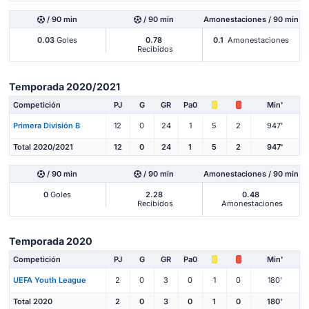
/ 90 min
/ 90 min
Amonestaciones / 90 min
0.03
Goles
0.78
0.1
Amonestaciones
Recibidos
Temporada 2020/2021
Competición
PJ
G
GR
Pa0
Min'
Primera División B
12
0
24
1
5
2
947'
Total 2020/2021
12
0
24
1
5
2
947'
/ 90 min
/ 90 min
Amonestaciones / 90 min
0
Goles
2.28
0.48
Recibidos
Amonestaciones
Temporada 2020
Competición
PJ
G
GR
Pa0
Min'
UEFA Youth League
2
0
3
0
1
0
180'
Total 2020
2
0
3
0
1
0
180'