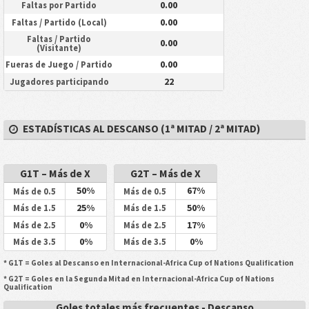
0.00
Faltas por Partido
0.00
Faltas / Partido (Local)
Faltas / Partido
0.00
(Visitante)
0.00
Fueras de Juego / Partido
22
Jugadores participando
ESTADÍSTICAS AL DESCANSO (1ª MITAD / 2ª MITAD)
G1T – Más de X
G2T – Más de X
50%
67%
Más de 0.5
Más de 0.5
25%
50%
Más de 1.5
Más de 1.5
0%
17%
Más de 2.5
Más de 2.5
0%
0%
Más de 3.5
Más de 3.5
* G1T = Goles al Descanso en Internacional-Africa Cup of Nations Qualification
* G2T = Goles en la Segunda Mitad en Internacional-Africa Cup of Nations
Qualification
Goles totales más frecuentes - Descanso