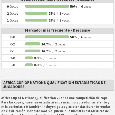
0
Goles
50%
/
6
veces
2
Goles
25%
/
3
veces
1
Goles
25%
/
3
veces
Marcador más frecuente - Descanso
0-0
50%
/
6
veces
0-2
16.7%
/
2
veces
0-1
16.7%
/
2
veces
2-0
8.3%
/
1
veces
1-0
8.3%
/
1
veces
AFRICA CUP OF NATIONS QUALIFICATION ESTADÍSTICAS DE
JUGADORES
Africa Cup of Nations Qualification 2027 es una competición de copa.
Para las copas, nuestras estadísticas de máximo goleador, asistente y
más porterías a 0 también incluyen goles y asistencias durante rondas
de clasificación. Por este motivo, puede que nuestras estadísticas de