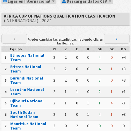
Ligas en Internacional
Descargar datos CSV
AFRICA CUP OF NATIONS QUALIFICATION CLASIFICACIÓN
(INTERNACIONAL) - 2027
Puedes cambiar las estadísticas haciendo clic en
las flechas.
Equipo
PJ
V
E
D
GF
GC
DG
Ethiopia National
2
2
0
0
4
0
+4
1
Team
Eritrea National
2
2
0
0
4
1
+3
2
Team
Burundi National
2
2
0
0
8
0
+8
3
Team
Lesotho National
2
1
1
0
2
1
+1
4
Team
Djibouti National
2
1
0
1
1
4
-3
5
Team
South Sudan
2
1
0
1
4
1
+3
6
National Team
Mauritius National
2
0
2
0
0
0
0
7
Team