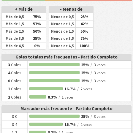
+ Más de
- Menos de
75%
25%
Más de 0,5
Menos de 0,5
57%
42%
Más de 1,5
Menos de 1,5
50%
50%
Más de 2,5
Menos de 2,5
25%
75%
Más de 3,5
Menos de 3,5
0%
100%
Más de 4,5
Menos de 4,5
Goles totales más frecuentes - Partido Completo
3
Goles
25%
/
3
veces
4
Goles
25%
/
3
veces
0
Goles
25%
/
3
veces
1
Goles
16.7%
/
2
veces
2
Goles
8.3%
/
1
veces
Marcador más frecuente - Partido Completo
0-0
25%
/
3
veces
0-4
16.7%
/
2
veces
1-2
8.3%
/
1
veces