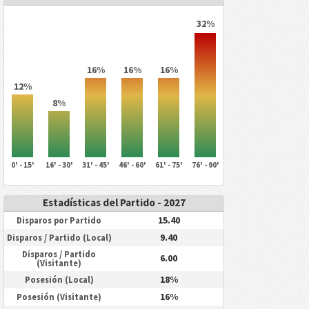
32%
16%
16%
16%
12%
8%
0' - 15'
16' - 30'
31' - 45'
46' - 60'
61' - 75'
76' - 90'
Estadísticas del Partido - 2027
15.40
Disparos por Partido
9.40
Disparos / Partido (Local)
Disparos / Partido
6.00
(Visitante)
18%
Posesión (Local)
16%
Posesión (Visitante)