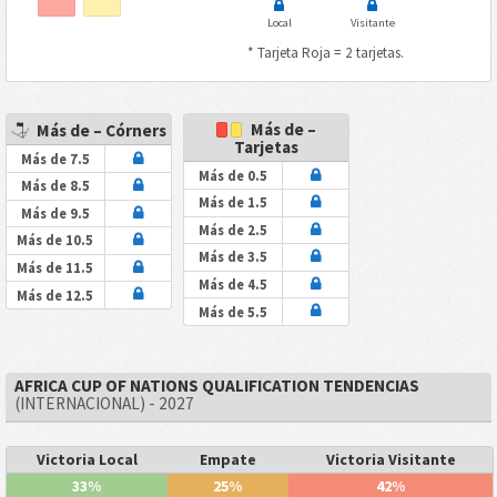
Local
Visitante
* Tarjeta Roja = 2 tarjetas.
Más de –
Más de – Córners
Tarjetas
Más de 7.5
Más de 0.5
Más de 8.5
Más de 1.5
Más de 9.5
Más de 2.5
Más de 10.5
Más de 3.5
Más de 11.5
Más de 4.5
Más de 12.5
Más de 5.5
AFRICA CUP OF NATIONS QUALIFICATION TENDENCIAS
(INTERNACIONAL) - 2027
Victoria Local
Empate
Victoria Visitante
33%
25%
42%