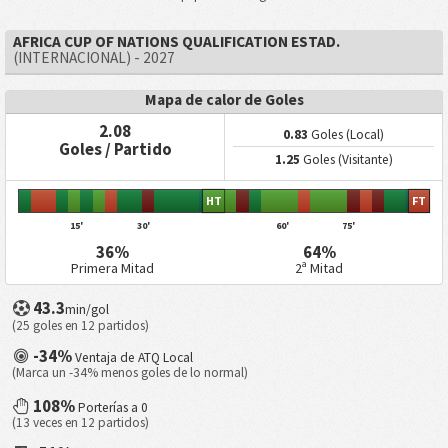
AFRICA CUP OF NATIONS QUALIFICATION ESTAD.
(INTERNACIONAL) - 2027
Mapa de calor de Goles
2.08
0.83
Goles (Local)
Goles / Partido
1.25
Goles (Visitante)
HT
FT
15'
30'
60'
75'
36%
64%
Primera Mitad
2ª Mitad
43.3
min/gol
(25 goles en 12 partidos)
-34%
Ventaja de ATQ Local
(Marca un -34% menos goles de lo normal)
108%
Porterías a 0
(13 veces en 12 partidos)