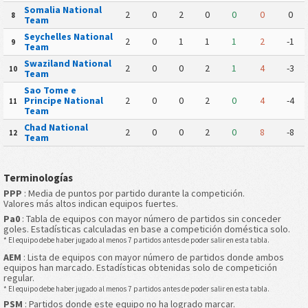
Somalia National
2
0
2
0
0
0
0
8
Team
Seychelles National
2
0
1
1
1
2
-1
9
Team
Swaziland National
2
0
0
2
1
4
-3
10
Team
Sao Tome e
Principe National
2
0
0
2
0
4
-4
11
Team
Chad National
2
0
0
2
0
8
-8
12
Team
Terminologías
PPP
: Media de puntos por partido durante la competición.
Valores más altos indican equipos fuertes.
Pa0
: Tabla de equipos con mayor número de partidos sin conceder
goles. Estadísticas calculadas en base a competición doméstica solo.
* El equipo debe haber jugado al menos 7 partidos antes de poder salir en esta tabla.
AEM
: Lista de equipos con mayor número de partidos donde ambos
equipos han marcado. Estadísticas obtenidas solo de competición
regular.
* El equipo debe haber jugado al menos 7 partidos antes de poder salir en esta tabla.
PSM
: Partidos donde este equipo no ha logrado marcar.