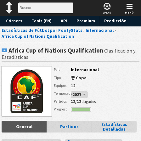
LIGAS
MENÚ
Córners
Tenis (EN)
API
Premium
Predicción
Estadísticas de Fútbol por FootyStats
›
Internacional
›
Africa Cup of Nations Qualification
Africa Cup of Nations Qualification
Clasificación y
Estadísticas
Internacional
País
Copa
Tipo
12
Equipos
Temporada
2027
12/12
Partidos
Jugados
Progreso
Estadísticas
General
Partidos
Detalladas