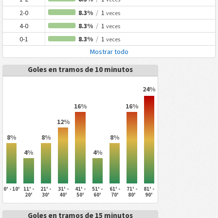
2-0
8.3%
/
1
veces
4-0
8.3%
/
1
veces
0-1
8.3%
/
1
veces
Mostrar todo
Goles en tramos de 10 minutos
24%
16%
16%
12%
8%
8%
8%
4%
4%
0' - 10'
11' -
21' -
31' -
41' -
51' -
61' -
71' -
81' -
20'
30'
40'
50'
60'
70'
80'
90'
Goles en tramos de 15 minutos