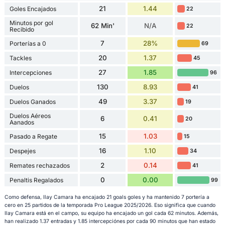
21
1.44
Goles Encajados
22
Minutos por gol
62 Min'
N/A
22
Recibido
7
28%
Porterías a 0
69
20
1.37
Tackles
45
27
1.85
Intercepciones
96
130
8.93
Duelos
41
49
3.37
Duelos Ganados
19
Duelos Aéreos
6
0.41
20
Aanados
15
1.03
Pasado a Regate
15
16
1.10
Despejes
34
2
0.14
Remates rechazados
41
0
0.00
Penaltis Regalados
99
Como defensa, Ilay Camara ha encajado 21 goals goles y ha mantenido 7 portería a
cero en 25 partidos de la temporada Pro League 2025/2026. Eso significa que cuando
Ilay Camara está en el campo, su equipo ha encajado un gol cada 62 minutos. Además,
han realizado 1.37 entradas y 1.85 intercepciónes por cada 90 minutos que han estado