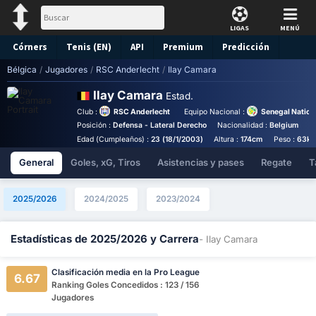
LIGAS
MENÚ
Córners
Tenis (EN)
API
Premium
Predicción
Bélgica
/
Jugadores
/
RSC Anderlecht
/
Ilay Camara
Ilay Camara
Estad.
Club :
RSC Anderlecht
Equipo Nacional :
Senegal Nation
Posición :
Defensa - Lateral Derecho
Nacionalidad :
Belgium
B
Edad (Cumpleaños) :
23 (18/1/2003)
Altura :
174cm
Peso :
63kg
General
Goles, xG, Tiros
Asistencias y pases
Regate
T
2025/2026
2024/2025
2023/2024
Estadísticas de 2025/2026 y Carrera
- Ilay Camara
Clasificación media en la Pro League
6.67
Ranking Goles Concedidos : 123 / 156
Jugadores