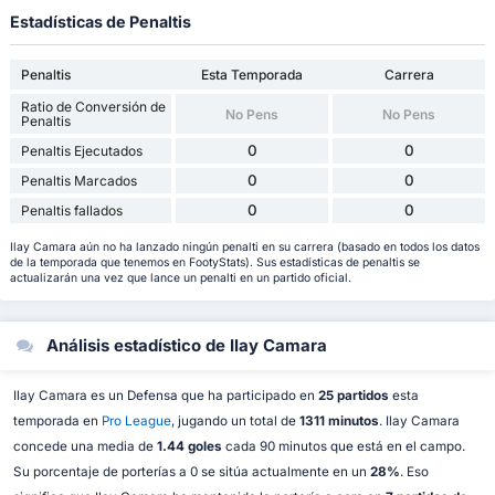
Estadísticas de Penaltis
Penaltis
Esta Temporada
Carrera
Ratio de Conversión de
No Pens
No Pens
Penaltis
0
0
Penaltis Ejecutados
0
0
Penaltis Marcados
0
0
Penaltis fallados
Ilay Camara aún no ha lanzado ningún penalti en su carrera (basado en todos los datos
de la temporada que tenemos en FootyStats). Sus estadísticas de penaltis se
actualizarán una vez que lance un penalti en un partido oficial.
Análisis estadístico de Ilay Camara
Ilay Camara es un Defensa que ha participado en
25 partidos
esta
temporada en
Pro League
, jugando un total de
1311 minutos
. Ilay Camara
concede una media de
1.44 goles
cada 90 minutos que está en el campo.
Su porcentaje de porterías a 0 se sitúa actualmente en un
28%
. Eso