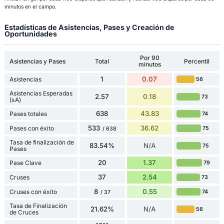
minutos en el campo.
Estadísticas de Asistencias, Pases y Creación de
Oportunidades
Por 90
Asistencias y Pases
Total
Percentil
minutos
1
0.07
Asistencias
56
Asistencias Esperadas
2.57
0.18
73
(xA)
638
43.83
Pases totales
74
533
36.62
Pases con éxito
75
/ 638
Tasa de finalización de
83.54%
N/A
75
Pases
20
1.37
Pase Clave
79
37
2.54
Cruses
73
8
0.55
Cruses con éxito
74
/ 37
Tasa de Finalización
21.62%
N/A
56
de Cruces