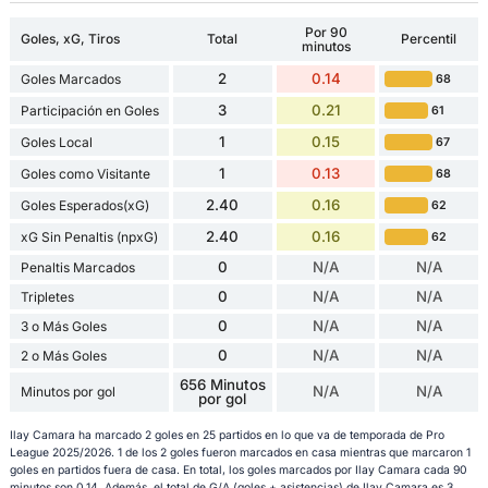
Por 90
Goles, xG, Tiros
Total
Percentil
minutos
2
0.14
Goles Marcados
68
3
0.21
Participación en Goles
61
1
0.15
Goles Local
67
1
0.13
Goles como Visitante
68
2.40
0.16
Goles Esperados(xG)
62
2.40
0.16
xG Sin Penaltis (npxG)
62
0
N/A
N/A
Penaltis Marcados
0
N/A
N/A
Tripletes
0
N/A
N/A
3 o Más Goles
0
N/A
N/A
2 o Más Goles
656 Minutos
N/A
N/A
Minutos por gol
por gol
Ilay Camara ha marcado 2 goles en 25 partidos en lo que va de temporada de Pro
League 2025/2026. 1 de los 2 goles fueron marcados en casa mientras que marcaron 1
goles en partidos fuera de casa. En total, los goles marcados por Ilay Camara cada 90
minutos son 0.14. Además, el total de G/A (goles + asistencias) de Ilay Camara es 3