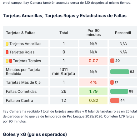
en el campo. Ilay Camara también acumula cerca de 1.10 despejes al mismo tiempo.
Tarjetas Amarillas, Tarjetas Rojas y Estadísticas de Faltas
Por 90
Tarjetas & Faltas
Total
Percentil
minutos
1
N/A
N/A
Tarjetas Amarillas
0
N/A
N/A
Tarjetas Rojas
1
0.07
Tarjetas Totales
20
1311
Minutos por Tarjeta
N/A
92
min'/tarjeta
Recibida
1
4%
Tarjetas Más de 0,5
17
26
1.79
Faltas Cometidas
88
12
0.82
Falta en Contra
44
Ilay Camara ha recibido 1 total de tarjetas amarillas y 0 total de tarjetas rojas en 25 total
de partidos en lo que va de temporada de Pro League 2025/2026. Cometen 1.79 faltas
por 90 minutos.
Goles y xG (goles esperados)