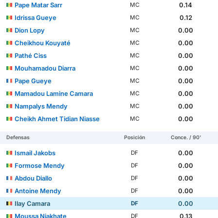
Pape Matar Sarr
0.14
MC
Idrissa Gueye
0.12
MC
Dion Lopy
0.00
MC
Cheikhou Kouyaté
0.00
MC
Pathé Ciss
0.00
MC
Mouhamadou Diarra
0.00
MC
Pape Gueye
0.00
MC
Mamadou Lamine Camara
0.00
MC
Nampalys Mendy
0.00
MC
Cheikh Ahmet Tidian Niasse
0.00
MC
Defensas
Posición
Conce. / 90'
Ismail Jakobs
0.00
DF
Formose Mendy
0.00
DF
Abdou Diallo
0.00
DF
Antoine Mendy
0.00
DF
Ilay Camara
0.00
DF
Moussa Niakhate
0.13
DF