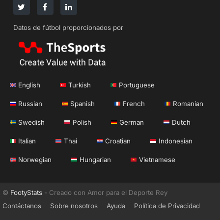
Datos de fútbol proporcionados por
English
Turkish
Portuguese
Russian
Spanish
French
Romanian
Swedish
Polish
German
Dutch
Italian
Thai
Croatian
Indonesian
Norwegian
Hungarian
Vietnamese
©
FootyStats
- Creado con Amor para el Deporte Rey
Contáctanos
Sobre nosotros
Ayuda
Política de Privacidad