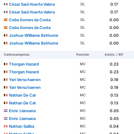
César Saúl Huerta Valera
0.17
DL
César Saúl Huerta Valera
0.17
DL
Coba Gomes da Costa
0.00
DL
Coba Gomes da Costa
0.00
DL
Joshua-Williame Bethume
0.00
DL
Joshua-Williame Bethume
0.00
DL
Centrocampistas
Posición
Asists. / 90'
Thorgan Hazard
0.23
MC
Thorgan Hazard
0.23
MC
Yari Verschaeren
0.19
MC
Yari Verschaeren
0.19
MC
Nathan De Cat
0.13
MC
Nathan De Cat
0.13
MC
Enric Llansana
0.05
MC
Enric Llansana
0.05
MC
Nathan Saliba
0.04
MC
Nathan Saliba
0.04
MC