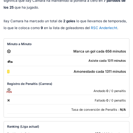
significa que Ilay Camara ha mantenido la portería a cero en
7 partidos de
los 25
que ha jugado.
Ilay Camara ha marcado un total de
2 goles
lo que llevamos de temporada,
lo que le coloca como
9
en la lista de goleadores del
RSC Anderlecht
.
Minuto a Minuto
Marca un gol cada 656 minutos
Asiste cada 1311 minutos
Amonestado cada 1311 minutos
Registro de Penaltis (Carrera)
Anotado
0
/ 0 penaltis
PEN
Fallado
0
/ 0 penaltis
Tasa de conversión de Penaltis :
N/A
Ranking (Liga actual)