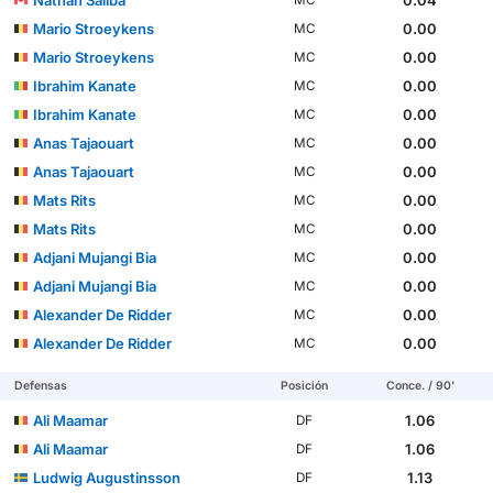
Mario Stroeykens
0.00
MC
Mario Stroeykens
0.00
MC
Ibrahim Kanate
0.00
MC
Ibrahim Kanate
0.00
MC
Anas Tajaouart
0.00
MC
Anas Tajaouart
0.00
MC
Mats Rits
0.00
MC
Mats Rits
0.00
MC
Adjani Mujangi Bia
0.00
MC
Adjani Mujangi Bia
0.00
MC
Alexander De Ridder
0.00
MC
Alexander De Ridder
0.00
MC
Defensas
Posición
Conce. / 90'
Ali Maamar
1.06
DF
Ali Maamar
1.06
DF
Ludwig Augustinsson
1.13
DF