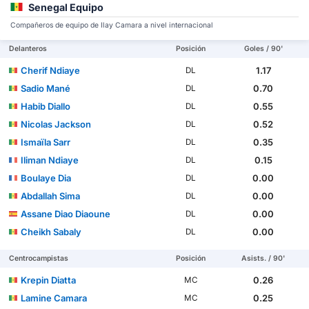
Senegal Equipo
Compañeros de equipo de Ilay Camara a nivel internacional
Delanteros
Posición
Goles / 90'
Cherif Ndiaye
1.17
DL
Sadio Mané
0.70
DL
Habib Diallo
0.55
DL
Nicolas Jackson
0.52
DL
Ismaïla Sarr
0.35
DL
Iliman Ndiaye
0.15
DL
Boulaye Dia
0.00
DL
Abdallah Sima
0.00
DL
Assane Diao Diaoune
0.00
DL
Cheikh Sabaly
0.00
DL
Centrocampistas
Posición
Asists. / 90'
Krepin Diatta
0.26
MC
Lamine Camara
0.25
MC