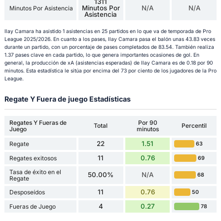
1311
Minutos Por
N/A
N/A
Minutos Por Asistencia
Asistencia
Ilay Camara ha asistido 1 asistencias en 25 partidos en lo que va de temporada de Pro
League 2025/2026. En cuanto a los pases, Ilay Camara pasa el balón unas 43.83 veces
durante un partido, con un porcentaje de pases completados de 83.54. También realiza
1.37 pases clave en cada partido, lo que genera importantes ocasiones de gol. En
general, la producción de xA (asistencias esperadas) de Ilay Camara es de 0.18 por 90
minutos. Esta estadística le sitúa por encima del 73 por ciento de los jugadores de la Pro
League.
Regate Y Fuera de juego Estadísticas
Regates Y Fueras de
Por 90
Total
Percentil
Juego
minutos
22
1.51
Regate
63
11
0.76
Regates exitosos
69
Tasa de éxito en el
50.00%
N/A
68
Regate
11
0.76
Desposeídos
50
4
0.27
Fueras de Juego
78