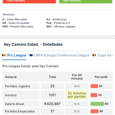
20th Percentil
74th Percentil
Términos :
G
: Goles Marcados
As
: Asistencias
GR
: Goles Encajados
Pa0
: Porterías a 0
PEN
: Penaltis Marcados
Min'
: Minutos Jugados
Ilay Camara Estad. - Detalladas
Pro League
UEFA Europa Conference League
Copa de Bé
Pro League Estad. para Ilay Camara
Por 90
General
Total
Percentil
minutos
25
Partidos Jugados
N/A
45
52 minutos
1311
minutos
39
por partido
€420,887
Salario Anual
N/A
80
17
Partidos Empezados
N/A
48