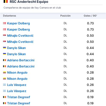
RSC Anderlecht Equipo
Compañeros de equipo de Ilay Camara en el club
Delanteros
Posición
Goles / 90'
Kasper Dolberg
0.73
DL
Kasper Dolberg
0.73
DL
Mihajlo Cvetković
0.50
DL
Mihajlo Cvetković
0.50
DL
Danylo Sikan
0.44
DL
Danylo Sikan
0.44
DL
Adriano Bertaccini
0.40
DL
Adriano Bertaccini
0.40
DL
Nilson Angulo
0.28
DL
Nilson Angulo
0.28
DL
Luis Vásquez
0.26
DL
Luis Vásquez
0.26
DL
Tristan Degreef
0.19
DL
Tristan Degreef
0.19
DL