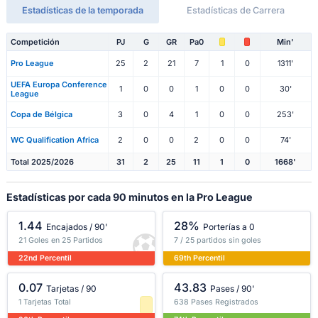
Estadísticas de la temporada
Estadísticas de Carrera
Competición
PJ
G
GR
Pa0
Min'
Pro League
25
2
21
7
1
0
1311'
UEFA Europa Conference
1
0
0
1
0
0
30'
League
Copa de Bélgica
3
0
4
1
0
0
253'
WC Qualification Africa
2
0
0
2
0
0
74'
Total 2025/2026
31
2
25
11
1
0
1668'
Estadísticas por cada 90 minutos en la Pro League
1.44
28%
Encajados / 90'
Porterías a 0
21 Goles en 25 Partidos
7 / 25 partidos sin goles
22nd Percentil
69th Percentil
0.07
43.83
Tarjetas / 90
Pases / 90'
1 Tarjetas Total
638 Pases Registrados