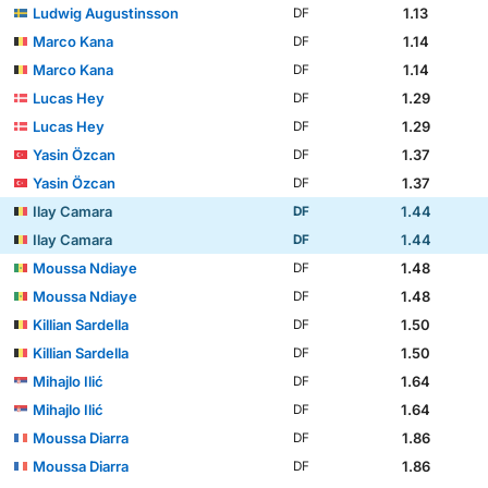
Ludwig Augustinsson
1.13
DF
Marco Kana
1.14
DF
Marco Kana
1.14
DF
Lucas Hey
1.29
DF
Lucas Hey
1.29
DF
Yasin Özcan
1.37
DF
Yasin Özcan
1.37
DF
Ilay Camara
1.44
DF
Ilay Camara
1.44
DF
Moussa Ndiaye
1.48
DF
Moussa Ndiaye
1.48
DF
Killian Sardella
1.50
DF
Killian Sardella
1.50
DF
Mihajlo Ilić
1.64
DF
Mihajlo Ilić
1.64
DF
Moussa Diarra
1.86
DF
Moussa Diarra
1.86
DF