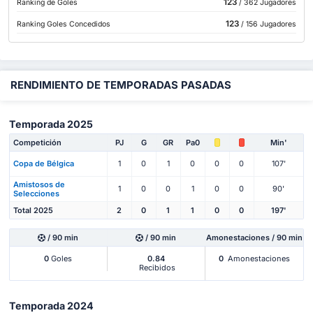
123
Ranking de Goles
/ 362 Jugadores
123
Ranking Goles Concedidos
/ 156 Jugadores
RENDIMIENTO DE TEMPORADAS PASADAS
Temporada 2025
Competición
PJ
G
GR
Pa0
Min'
Copa de Bélgica
1
0
1
0
0
0
107'
Amistosos de
1
0
0
1
0
0
90'
Selecciones
Total 2025
2
0
1
1
0
0
197'
/ 90 min
/ 90 min
Amonestaciones / 90 min
0
Goles
0.84
0
Amonestaciones
Recibidos
Temporada 2024