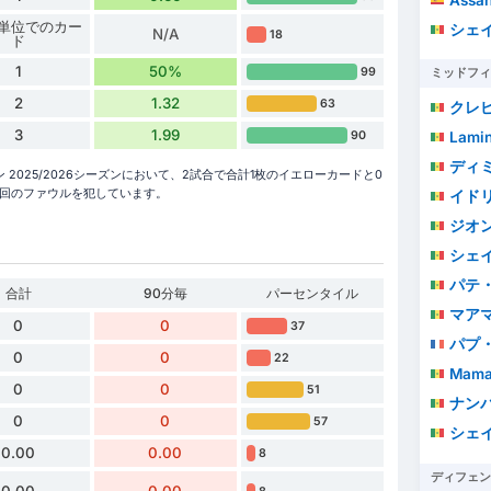
 分単位でのカー
シェ
N/A
18
ド
1
50%
99
ミッドフィ
2
1.32
63
クレ
3
1.99
90
Lami
ディ
025/2026シーズンにおいて、2試合で合計1枚のイエローカードと0
32回のファウルを犯しています。
イド
ジオ
シェ
パテ
合計
90分毎
パーセンタイル
マアマ
0
0
37
パプ
0
0
22
Mamado
0
0
51
ナン
0
0
57
シェ
0.00
0.00
8
ディフェン
0.00
0.00