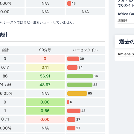
テオ・セ
0.00%
N/A
13
で0タイ
0.00
N/A
N/A
Africa C
準優勝
2026シーズンではまだ一度もシュートしていません。
統計
過去
合計
90分毎
パーセンタイル
Amiens S
0
0
39
0.17
0.11
34
86
56.91
84
74
48.97
83
/ 86
86.05%
N/A
65
0
0.00
6
1
0.66
43
0
0.00
27
/ 1
0.00%
N/A
27