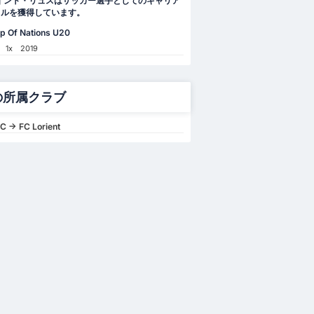
イント・リュスはサッカー選手としてのキャリア
トルを獲得しています。
up Of Nations U20
1x
2019
の所属クラブ
C -> FC Lorient