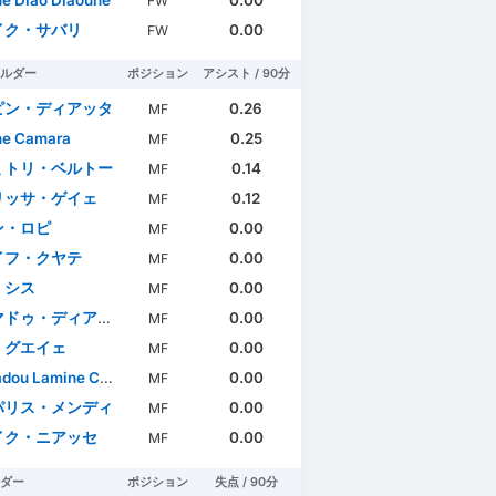
FW
イク・サバリ
0.00
FW
ルダー
ポジション
アシスト / 90分
ピン・ディアッタ
0.26
MF
ne Camara
0.25
MF
ミトリ・ベルトー
0.14
MF
リッサ・ゲイェ
0.12
MF
ン・ロピ
0.00
MF
イフ・クヤテ
0.00
MF
・シス
0.00
MF
ドゥ・ディアッラ
0.00
MF
・グエイェ
0.00
MF
u Lamine Camara
0.00
MF
パリス・メンディ
0.00
MF
イク・ニアッセ
0.00
MF
ダー
ポジション
失点 / 90分