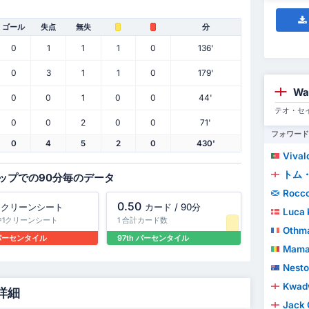
ゴール
失点
無失
分
0
1
1
1
0
136'
0
3
1
1
0
179'
Wa
0
0
1
0
0
44'
テオ・セ
0
0
2
0
0
71'
フォワード
0
4
5
2
0
430'
Vivaldo Le
トム
ップでの90分毎のデータ
Rocco
0.50
クリーンシート
カード / 90分
Luca 
中1クリーンシート
1 合計カード数
Othm
 パーセンタイル
97th パーセンタイル
Mama
Nesto
Kwad
詳細
Jack 