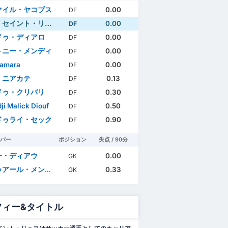
マイル・ヤコブス
0.00
DF
セイント・リュス
0.00
DF
ドゥ・ディアロ
0.00
DF
トニー・メンディ
0.00
DF
Camara
0.00
DF
・ニアカテ
0.13
DF
ドゥ・クリバリ
0.30
DF
dji Malick Diouf
0.50
DF
ドゥライ・セック
0.90
DF
パー
ポジション
失点 / 90分
ー・ディアウ
0.00
GK
アール・メンディ
0.33
GK
フィー&タイトル