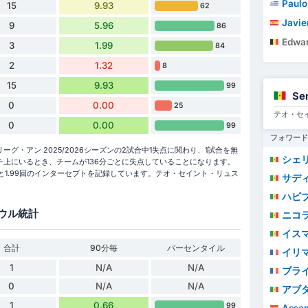
Paulo Cé
15
9.93
62
Javie
9
5.96
86
Edwar
3
1.99
84
2
1.32
8
15
9.93
99
Se
0
0.00
25
テオ・セ
0
0.00
99
フォワード
・アン 2025/2026シーズンの2試合中1失点に関わり、1試合を無
シェ
上にいるとき、チームが136分ごとに失点していることになります。
ルと1.99回のインターセプトを記録しています。テオ・セイント・リュス
サデ
ハビ
ウル統計
ニコ
イス
合計
90分毎
パーセンタイル
イリマ
1
N/A
N/A
ブラ
0
N/A
N/A
アブダ
1
0.66
99
Assan