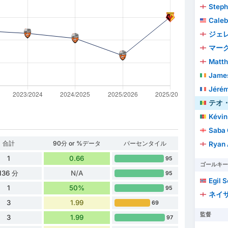
Steph
Caleb
ジェレ
マー
Matth
Jame
Jérém
テオ・
Kévin
Saba 
合計
90分 or %データ
パーセンタイル
Ryan
1
0.66
95
ゴールキー
136 分
N/A
95
Egil S
1
50%
95
ネイサ
3
1.99
69
監督
3
1.99
97