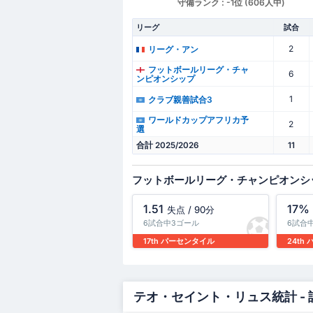
守備ランク : -1位 (606人中)
リーグ
試合
2
リーグ・アン
フットボールリーグ・チャ
6
ンピオンシップ
1
クラブ親善試合3
ワールドカップアフリカ予
2
選
合計 2025/2026
11
フットボールリーグ・チャンピオンシ
1.51
17%
失点 / 90分
6試合中3ゴール
6試合
17th パーセンタイル
24th
テオ・セイント・リュス統計 - 