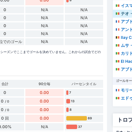
8
イス
0
N/A
N/A
テオ・
0
N/A
N/A
アブ
0
N/A
N/A
アン
0
N/A
N/A
Ilay 
単位でのゴール
N/A
N/A
ムサ
026シーズンでここまでゴールを決めていません。これからの試合でどの
カリ
El Ha
アブ
ゴールキー
合計
90分毎
パーセンタイル
モリ
0
0.00
7
エドゥ
0
0.00
13
/ 0
0
0.00
8
/ 0
0 回
0.00
69
トロ
0.00%
N/A
37