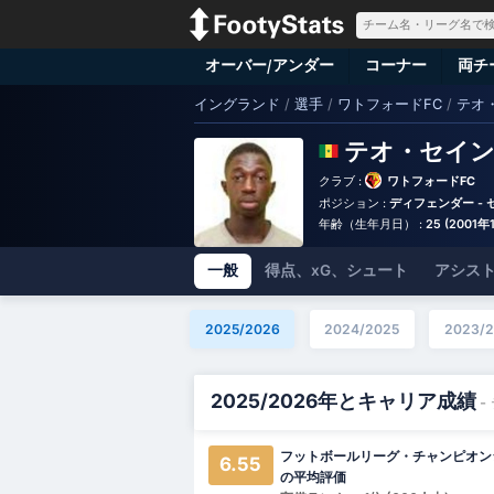
オーバー/アンダー
コーナー
両チ
イングランド
/
選手
/
ワトフォードFC
/
テオ
テオ・セイ
クラブ :
ワトフォードFC
ポジション :
ディフェンダー -
年齢（生年月日） :
25 (2001年
一般
得点、xG、シュート
アシスト
2025/2026
2024/2025
2023/
2025/2026年とキャリア成績
-
フットボールリーグ・チャンピオン
6.55
の平均評価