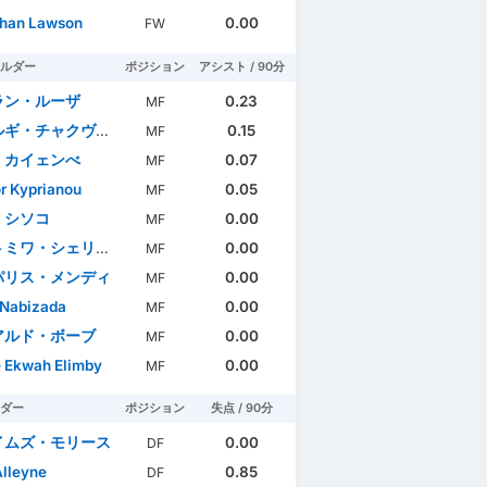
han Lawson
0.00
FW
ルダー
ポジション
アシスト / 90分
ラン・ルーザ
0.23
MF
ギ・チャクヴェタゼ
0.15
MF
・カイェンべ
0.07
MF
r Kyprianou
0.05
MF
・シソコ
0.00
MF
・シェリフ・デレ＝バシル
0.00
MF
パリス・メンディ
0.00
MF
Nabizada
0.00
MF
アルド・ボーブ
0.00
MF
e Ekwah Elimby
0.00
MF
ダー
ポジション
失点 / 90分
イムズ・モリース
0.00
DF
lleyne
0.85
DF