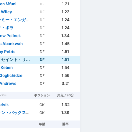
en Mfuni
1.21
DF
 Wiley
1.22
DF
ミー・エンガキア
1.24
DF
ク・ボラ
1.24
DF
ew Pollock
1.34
DF
s Abankwah
1.45
DF
y Pétris
1.51
DF
セイント・リュス
1.51
DF
 Keben
1.54
DF
Goglichidze
1.56
DF
 Andrews
3.21
DF
パー
ポジション
失点 / 90分
elvik
1.32
GK
ン・バックスター
1.39
GK
年齢
勝率