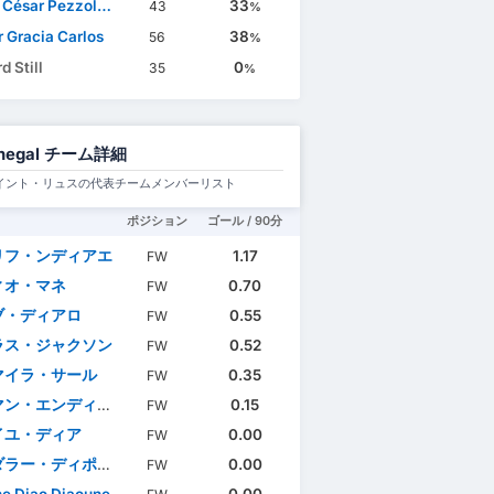
sar Pezzolano Suárez
33
43
%
r Gracia Carlos
38
56
%
d Still
0
35
%
negal チーム詳細
イント・リュスの代表チームメンバーリスト
ポジション
ゴール / 90分
リフ・ンディアエ
1.17
FW
ィオ・マネ
0.70
FW
ブ・ディアロ
0.55
FW
ラス・ジャクソン
0.52
FW
マイラ・サール
0.35
FW
ン・エンディアイェ
0.15
FW
イユ・ディア
0.00
FW
ラー・ディポ・シマ
0.00
FW
e Diao Diaoune
0.00