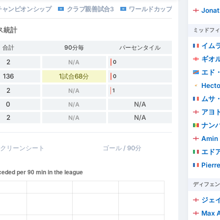
チャンピオンシップ
クラブ親善試合3
ワールドカップアフリカ予選
Jonat
ス統計
ミッドフィ
イム
合計
90分毎
パーセンタイル
ギオル
2
N/A
0
エド
136
1試合68分
0
Hecto
2
N/A
1
ムサ
0
N/A
N/A
アヨトミワ
2
N/A
N/A
ナン
Amin 
クリーンシート
ゴール / 90分
エド
Pierr
ディフェン
ジェ
Max A