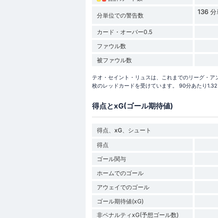
136
分単位での警告数
カード・オーバー0.5
ファウル数
被ファウル数
テオ・セイント・リュスは、これまでのリーグ・アン 2
枚のレッドカードを受けています。 90分あたり1.
得点とxG(ゴール期待値)
得点、xG、シュート
得点
ゴール関与
ホームでのゴール
アウェイでのゴール
ゴール期待値(xG)
非ペナルティxG(予想ゴール数)