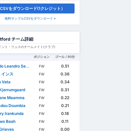
CSVをダウンロード(1クレジット）
無料サンプルCSVをダウンロード »
tford チーム詳細
イント・リュスのチームメイト(クラブ)
ポジション
ゴール / 90分
andro Semedo Moura Sousa
0.51
FW
・インス
0.36
FW
 Vata
0.34
FW
Kjerrumgaard
0.31
FW
ane Maamma
0.22
FW
dou Doumbia
0.21
FW
ry Irankunda
0.18
FW
wo Baah
0.11
FW
Grieves
0.00
FW