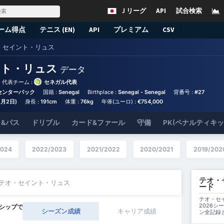
Ｊリーグ
API
試合検索
ーム得点
テニス (EN)
API
プレミアム
CSV
・セイント・リュス
ント・リュス
データ
代表チーム :
セネガル代表
 センターバック
国籍 :
Senegal
Birthplace :
Senegal - Senegal
背番号 :
#27
1月2日)
身長 :
191cm
体重 :
76kg
年俸(ユーロ) :
€754,000
&パス
ドリブル
カード&ファール
守備
PK(ペナルティキ
2024
2022/2023
2021/2022
2020/2021
2019/202
テオ・
 テオ・セイント・リュス
ード
テオ・セ
2026
シップで
シーズン成績
キャリア成績
ン全記録